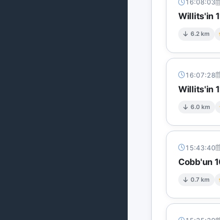
16:08:03
Willits'i
6.2 km
16:07:28
Willits'i
6.0 km
15:43:40
Cobb'un 1
0.7 km