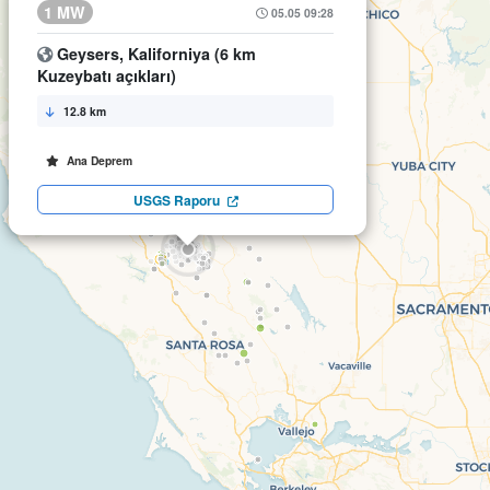
1 MW
05.05 09:28
Geysers, Kaliforniya (6 km
Kuzeybatı açıkları)
12.8 km
Ana Deprem
USGS Raporu