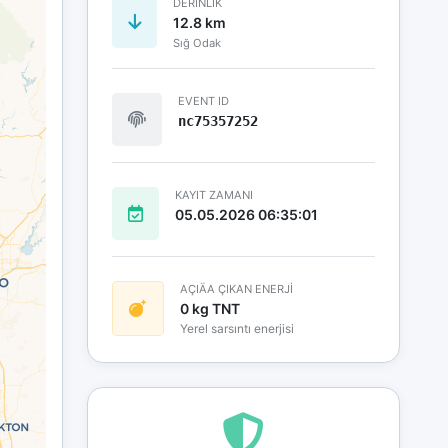
DERINLIK
12.8 km
Sığ Odak
EVENT ID
nc75357252
KAYIT ZAMANI
05.05.2026 06:35:01
AÇIÄA ÇIKAN ENERJİ
0 kg TNT
Yerel sarsıntı enerjisi