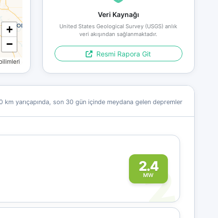
Veri Kaynağı
United States Geological Survey (USGS) anlık
+
veri akışından sağlanmaktadır.
−
Resmi Rapora Git
limleri
0 km yarıçapında, son 30 gün içinde meydana gelen depremler
2
2.4
MW