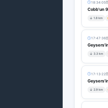
18:34:05
Cobb'un 9 
1.8 km
17:47:36
Geysers'in
3.3 km
17:13:22
Geysers'in
2.9 km