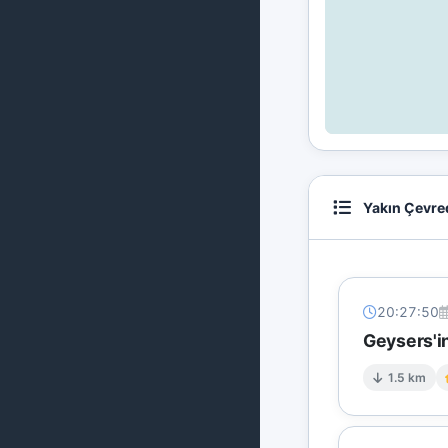
Yakın Çevre
20:27:50
Geysers'i
1.5 km