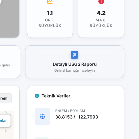
1.1
4.2
ORT.
MAX.
BÜYÜKLÜK
BÜYÜKLÜK
Detaylı USGS Raporu
e gidiş
Orjinal kaynağı inceleyin
Teknik Veriler
prem
ENLEM / BOYLAM
38.8153 / -122.7993