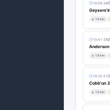
19:59:38
Geysers'in
1.6 km
19:41:38
Anderson S
1.8 km
19:35:51
Cobb'un 2 
1.6 km