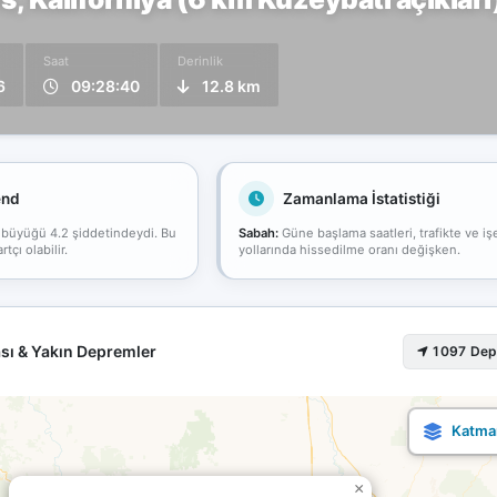
Saat
Derinlik
6
09:28:40
12.8 km
end
Zamanlama İstatistiği
 büyüğü 4.2 şiddetindeydi. Bu
Sabah:
Güne başlama saatleri, trafikte ve iş
çı olabilir.
yollarında hissedilme oranı değişken.
sı & Yakın Depremler
1097 De
×