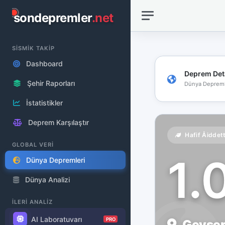
sondepremler
.net
SİSMİK TAKİP
Dashboard
Deprem Det
Şehir Raporları
Dünya Depreml
İstatistikler
Deprem Karşılaştır
Hafif Åiddet
GLOBAL VERİ
1.
Dünya Depremleri
Dünya Analizi
İLERİ ANALİZ
AI Laboratuvarı
PRO
Geysers