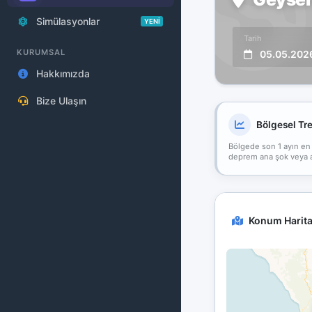
Simülasyonlar
YENİ
Tarih
KURUMSAL
05.05.202
Hakkımızda
Bize Ulaşın
Bölgesel Tr
Bölgede son 1 ayın en
deprem ana şok veya art
Konum Harita