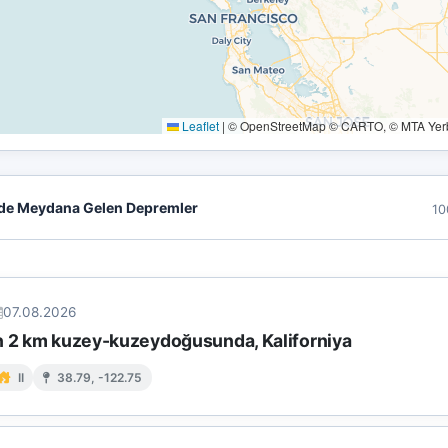
Leaflet
|
© OpenStreetMap © CARTO, © MTA Yerbi
de Meydana Gelen Depremler
10
07.08.2026
n 2 km kuzey-kuzeydoğusunda, Kaliforniya
II
38.79, -122.75