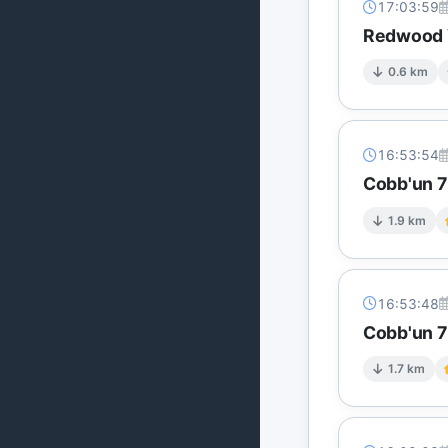
17:03:59
Redwood V
0.6 km
16:53:54
Cobb'un 7 
1.9 km
16:53:48
Cobb'un 7 
1.7 km