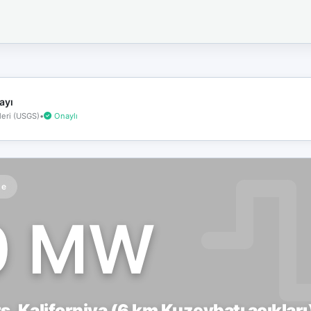
İnternet
bağlantınız
koptu!
Çevrimdışı
moddasınız.
ayı
eri (USGS)
•
Onaylı
te
0 MW
, Kaliforniya (6 km Kuzeybatı açıkları