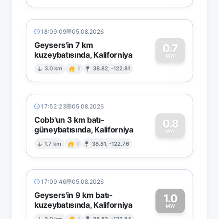
18:09:09
05.08.2026
Geysers'in 7 km
0.7
kuzeybatısında, Kaliforniya
0
MW
3.0 km
I
38.82, -122.81
17:52:23
05.08.2026
Cobb'un 3 km batı-
0.8
güneybatısında, Kaliforniya
0
MW
1.7 km
I
38.81, -122.76
17:09:46
05.08.2026
Geysers'in 9 km batı-
1.0
kuzeybatısında, Kaliforniya
MW
2.0 km
I
38.82, -122.84