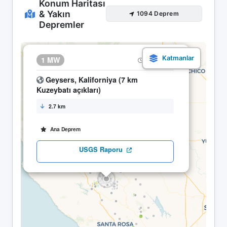
Konum Haritası
& Yakın
1094 Deprem
Depremler
×
1 MW
05.05 09:14
Geysers, Kaliforniya (7 km
Kuzeybatı açıkları)
2.7 km
Ana Deprem
USGS Raporu