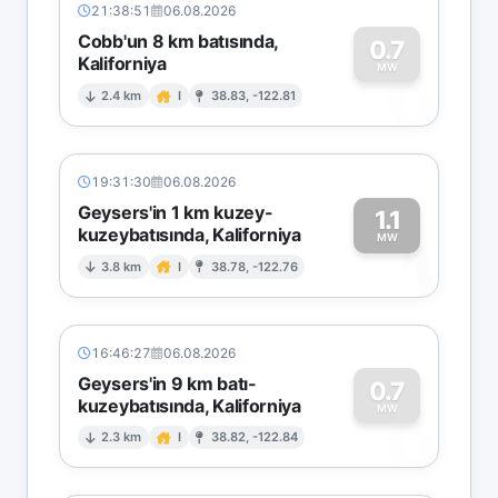
21:38:51
06.08.2026
Cobb'un 8 km batısında,
0.7
Kaliforniya
0
MW
2.4 km
I
38.83, -122.81
19:31:30
06.08.2026
Geysers'in 1 km kuzey-
1.1
kuzeybatısında, Kaliforniya
1
MW
3.8 km
I
38.78, -122.76
16:46:27
06.08.2026
Geysers'in 9 km batı-
0.7
kuzeybatısında, Kaliforniya
0
MW
2.3 km
I
38.82, -122.84