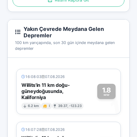
Yakın Çevrede Meydana Gelen
Depremler
100 km yarıçapında, son 30 gün içinde meydana gelen
depremler
16:08:03
07.08.2026
Willits'in 11 km doğu-
1.8
güneydoğusunda,
MW
Kaliforniya
1
6.2 km
I
39.37, -123.23
16:07:28
07.08.2026