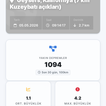
Geysers, Kaliforniya (7 km
Kuzeybatı açıkları)
Tarih
Saat
Derinlik
05.05.2026
09:14:17
2.7 km
YAKIN DEPREMLER
1094
Son 30 gün, 100km
1.1
4.2
ORT. BÜYÜKLÜK
MAX. BÜYÜKLÜK