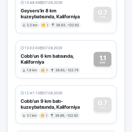
13:48:49
07.08.2026
Geysers'in 8 km
0.7
kuzeybatısında, Kaliforniya
0
MW
2.2 km
I
38.83, -122.82
13:03:00
07.08.2026
Cobb'un 6 km batısında,
1.1
Kaliforniya
1
MW
1.8 km
I
38.83, -122.79
12:47:10
07.08.2026
Cobb'un 9 km batı-
0.7
kuzeybatısında, Kaliforniya
0
MW
2.1 km
I
38.86, -122.82