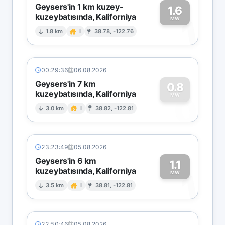
Geysers'in 1 km kuzey-
1.6
kuzeybatısında, Kaliforniya
1
MW
1.8 km
I
38.78, -122.76
00:29:36
06.08.2026
Geysers'in 7 km
0.8
kuzeybatısında, Kaliforniya
0
MW
3.0 km
I
38.82, -122.81
23:23:49
05.08.2026
Geysers'in 6 km
1.1
kuzeybatısında, Kaliforniya
1
MW
3.5 km
I
38.81, -122.81
22:50:46
05.08.2026