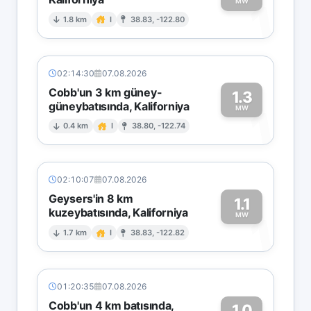
1
MW
1.8 km
I
38.83, -122.80
02:14:30
07.08.2026
Cobb'un 3 km güney-
1.3
güneybatısında, Kaliforniya
1
MW
0.4 km
I
38.80, -122.74
02:10:07
07.08.2026
Geysers'in 8 km
1.1
kuzeybatısında, Kaliforniya
1
MW
1.7 km
I
38.83, -122.82
01:20:35
07.08.2026
Cobb'un 4 km batısında,
1.0