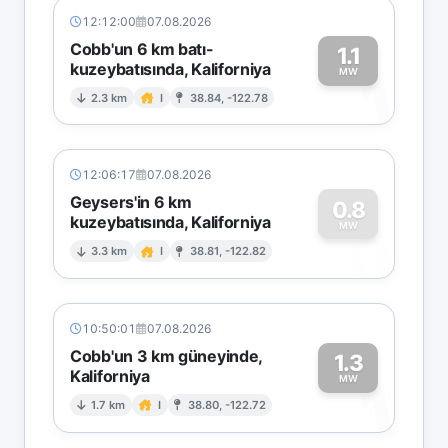
12:12:00
07.08.2026
Cobb'un 6 km batı-
1.1
kuzeybatısında, Kaliforniya
1
MW
2.3 km
I
38.84, -122.78
12:06:17
07.08.2026
Geysers'in 6 km
0.8
kuzeybatısında, Kaliforniya
0
MW
3.3 km
I
38.81, -122.82
10:50:01
07.08.2026
Cobb'un 3 km güneyinde,
1.3
Kaliforniya
1
MW
1.7 km
I
38.80, -122.72