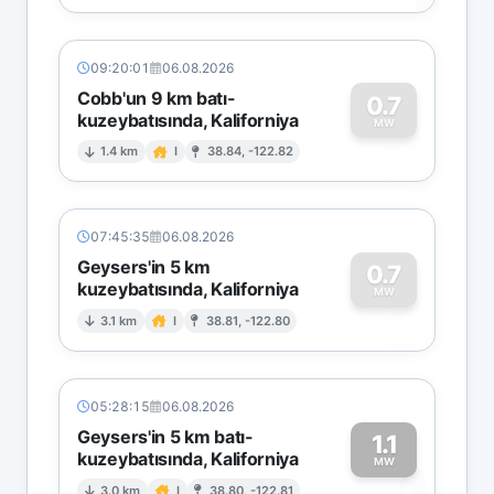
09:20:01
06.08.2026
Cobb'un 9 km batı-
0.7
kuzeybatısında, Kaliforniya
0
MW
1.4 km
I
38.84, -122.82
07:45:35
06.08.2026
Geysers'in 5 km
0.7
kuzeybatısında, Kaliforniya
0
MW
3.1 km
I
38.81, -122.80
05:28:15
06.08.2026
Geysers'in 5 km batı-
1.1
kuzeybatısında, Kaliforniya
MW
3.0 km
I
38.80, -122.81