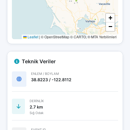
+
−
Leaflet
|
© OpenStreetMap © CARTO, © MTA Yerbilimleri
Teknik Veriler
ENLEM / BOYLAM
38.8223 / -122.8112
DERINLIK
2.7 km
Sığ Odak
EVENT ID