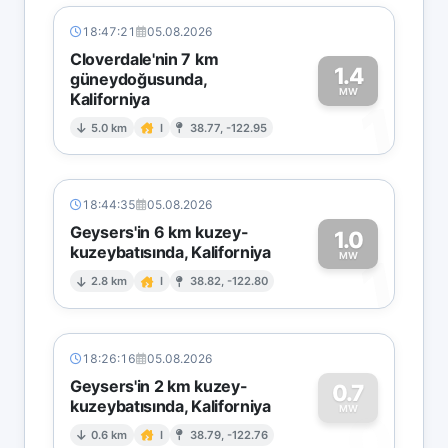
18:47:21
05.08.2026
Cloverdale'nin 7 km
1.4
güneydoğusunda,
MW
Kaliforniya
1
5.0 km
I
38.77, -122.95
18:44:35
05.08.2026
Geysers'in 6 km kuzey-
1.0
kuzeybatısında, Kaliforniya
1
MW
2.8 km
I
38.82, -122.80
18:26:16
05.08.2026
Geysers'in 2 km kuzey-
0.7
kuzeybatısında, Kaliforniya
0
MW
0.6 km
I
38.79, -122.76