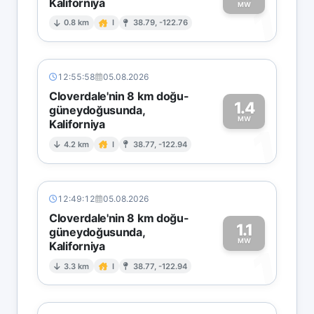
Kaliforniya
1
MW
0.8 km
I
38.79, -122.76
12:55:58
05.08.2026
Cloverdale'nin 8 km doğu-
1.4
güneydoğusunda,
MW
Kaliforniya
1
4.2 km
I
38.77, -122.94
12:49:12
05.08.2026
Cloverdale'nin 8 km doğu-
1.1
güneydoğusunda,
MW
Kaliforniya
1
3.3 km
I
38.77, -122.94