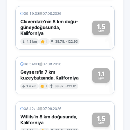
09:19:08
07.08.2026
Cloverdale'nin 8 km doğu-
1.5
güneydoğusunda,
MW
Kaliforniya
1
4.3 km
I
38.78, -122.93
08:54:01
07.08.2026
Geysers'in 7 km
1.1
kuzeybatısında, Kaliforniya
1
MW
1.4 km
I
38.82, -122.81
08:42:14
07.08.2026
Willits'in 8 km doğusunda,
1.5
Kaliforniya
MW