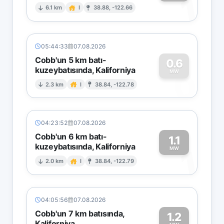
1
6.1 km
I
38.88, -122.66
05:44:33
07.08.2026
Cobb'un 5 km batı-
0.6
kuzeybatısında, Kaliforniya
0
MW
2.3 km
I
38.84, -122.78
04:23:52
07.08.2026
Cobb'un 6 km batı-
1.1
kuzeybatısında, Kaliforniya
1
MW
2.0 km
I
38.84, -122.79
04:05:56
07.08.2026
Cobb'un 7 km batısında,
1.2
Kaliforniya