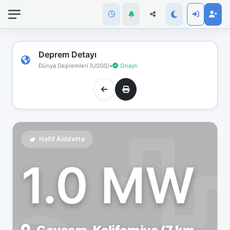
İnternet
bağlantınız
koptu!
Çevrimdışı
Deprem Detayı
moddasınız.
Dünya Depremleri (USGS)
•
Onaylı
Hafif Åiddette
1.0 MW