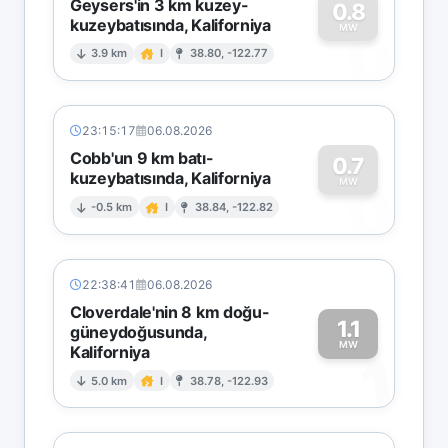
Geysers'in 3 km kuzey-
0.8
kuzeybatısında, Kaliforniya
0
MW
3.9 km
I
38.80, -122.77
23:15:17
06.08.2026
Cobb'un 9 km batı-
0.7
kuzeybatısında, Kaliforniya
0
MW
-0.5 km
I
38.84, -122.82
22:38:41
06.08.2026
Cloverdale'nin 8 km doğu-
1.1
güneydoğusunda,
MW
Kaliforniya
1
5.0 km
I
38.78, -122.93