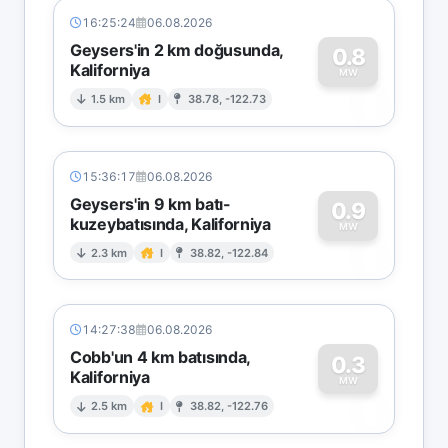
16:25:24
06.08.2026
Geysers'in 2 km doğusunda,
0.8
Kaliforniya
0
MW
1.5 km
I
38.78, -122.73
15:36:17
06.08.2026
Geysers'in 9 km batı-
0.9
kuzeybatısında, Kaliforniya
0
MW
2.3 km
I
38.82, -122.84
14:27:38
06.08.2026
Cobb'un 4 km batısında,
0.3
Kaliforniya
0
MW
2.5 km
I
38.82, -122.76