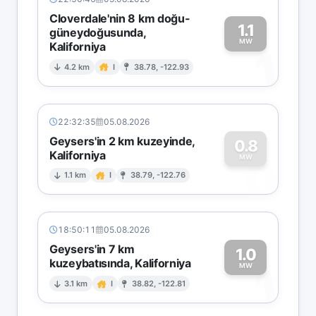
Cloverdale'nin 8 km doğu-
1.1
güneydoğusunda,
MW
Kaliforniya
1
4.2 km
I
38.78, -122.93
22:32:35
05.08.2026
Geysers'in 2 km kuzeyinde,
0.8
Kaliforniya
0
MW
1.1 km
I
38.79, -122.76
18:50:11
05.08.2026
Geysers'in 7 km
1.0
kuzeybatısında, Kaliforniya
1
MW
3.1 km
I
38.82, -122.81