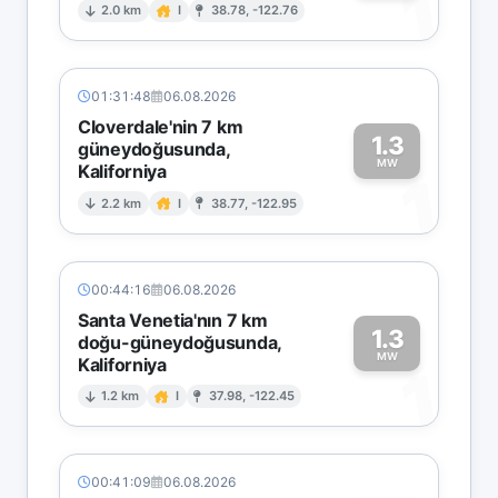
1
2.0 km
I
38.78, -122.76
01:31:48
06.08.2026
Cloverdale'nin 7 km
1.3
güneydoğusunda,
MW
Kaliforniya
1
2.2 km
I
38.77, -122.95
00:44:16
06.08.2026
Santa Venetia'nın 7 km
1.3
doğu-güneydoğusunda,
MW
Kaliforniya
1
1.2 km
I
37.98, -122.45
00:41:09
06.08.2026