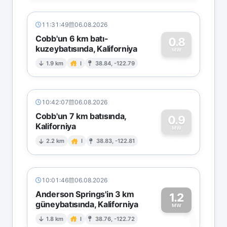
11:31:49
06.08.2026
Cobb'un 6 km batı-
0.8
kuzeybatısında, Kaliforniya
0
MW
1.9 km
I
38.84, -122.79
10:42:07
06.08.2026
Cobb'un 7 km batısında,
0.9
Kaliforniya
0
MW
2.2 km
I
38.83, -122.81
10:01:46
06.08.2026
Anderson Springs'in 3 km
1.2
güneybatısında, Kaliforniya
1
MW
1.8 km
I
38.76, -122.72