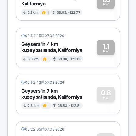
Kaliforniya
1
MW
2.1 km
I
38.83, -122.77
00:54:15
07.08.2026
Geysers'in 4 km
1.1
kuzeybatısında, Kaliforniya
1
MW
3.3 km
I
38.80, -122.80
00:52:12
07.08.2026
Geysers'in 7 km
0.8
kuzeybatısında, Kaliforniya
0
MW
2.8 km
I
38.83, -122.81
00:22:35
07.08.2026