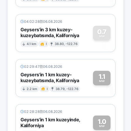
1
04:02:28
06.08.2026
Geysers'in 3 km kuzey-
0.7
kuzeybatısında, Kaliforniya
0
MW
4.1 km
I
38.80, -122.76
02:29:47
06.08.2026
Geysers'in 1 km kuzey-
1.1
kuzeybatısında, Kaliforniya
1
MW
2.2 km
I
38.79, -122.76
02:28:28
06.08.2026
Geysers'in 1 km kuzeyinde,
1.0
Kaliforniya
MW