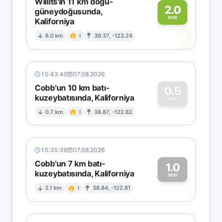
Willits'in 11 km doğu-
2.0
güneydoğusunda,
MW
Kaliforniya
2
6.0 km
I
39.37, -123.24
15:43:40
07.08.2026
Cobb'un 10 km batı-
0.5
kuzeybatısında, Kaliforniya
0
MW
0.7 km
I
38.87, -122.82
15:35:39
07.08.2026
Cobb'un 7 km batı-
1.0
kuzeybatısında, Kaliforniya
1
MW
2.1 km
I
38.84, -122.81