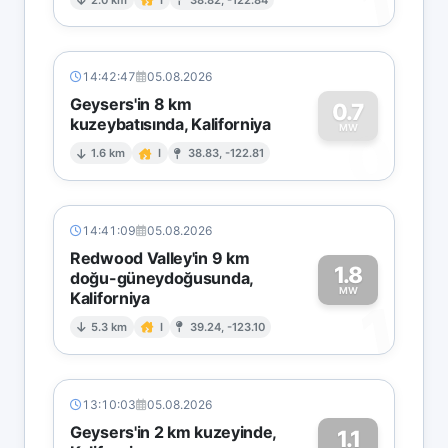
1
14:42:47
05.08.2026
Geysers'in 8 km
0.7
kuzeybatısında, Kaliforniya
0
MW
1.6 km
I
38.83, -122.81
14:41:09
05.08.2026
Redwood Valley'in 9 km
1.8
doğu-güneydoğusunda,
MW
Kaliforniya
1
5.3 km
I
39.24, -123.10
13:10:03
05.08.2026
Geysers'in 2 km kuzeyinde,
1.1