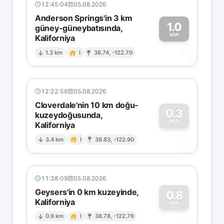
12:45:04
05.08.2026
Anderson Springs'in 3 km
1.0
güney-güneybatısında,
MW
Kaliforniya
1
1.3 km
I
38.74, -122.70
12:22:56
05.08.2026
Cloverdale'nin 10 km doğu-
0.3
kuzeydoğusunda,
MW
Kaliforniya
0
3.4 km
I
38.83, -122.90
11:38:09
05.08.2026
Geysers'in 0 km kuzeyinde,
0.8
Kaliforniya
0
MW
0.9 km
I
38.78, -122.76