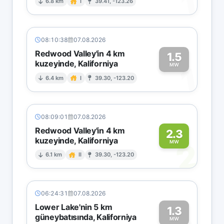
1
6.8 km
I
39.41, -123.26
08:10:38
07.08.2026
Redwood Valley'in 4 km
1.5
kuzeyinde, Kaliforniya
1
MW
6.4 km
I
39.30, -123.20
08:09:01
07.08.2026
Redwood Valley'in 4 km
2.3
kuzeyinde, Kaliforniya
2
MW
6.1 km
II
39.30, -123.20
06:24:31
07.08.2026
Lower Lake'nin 5 km
1.3
güneybatısında, Kaliforniya
MW