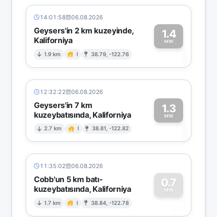
14:01:58
06.08.2026
Geysers'in 2 km kuzeyinde,
1.4
Kaliforniya
1
MW
1.9 km
I
38.79, -122.76
12:32:22
06.08.2026
Geysers'in 7 km
1.3
kuzeybatısında, Kaliforniya
1
MW
2.7 km
I
38.81, -122.82
11:35:02
06.08.2026
Cobb'un 5 km batı-
0.7
kuzeybatısında, Kaliforniya
0
MW
1.7 km
I
38.84, -122.78