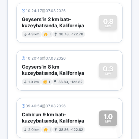
10:24:17
07.08.2026
Geysers'in 2 km batı-
0.8
kuzeybatısında, Kaliforniya
0
MW
4.9 km
I
38.78, -122.78
10:20:46
07.08.2026
Geysers'in 8 km
0.3
kuzeybatısında, Kaliforniya
0
MW
1.9 km
I
38.83, -122.82
09:46:54
07.08.2026
Cobb'un 9 km batı-
1.0
kuzeybatısında, Kaliforniya
1
MW
2.0 km
I
38.86, -122.82