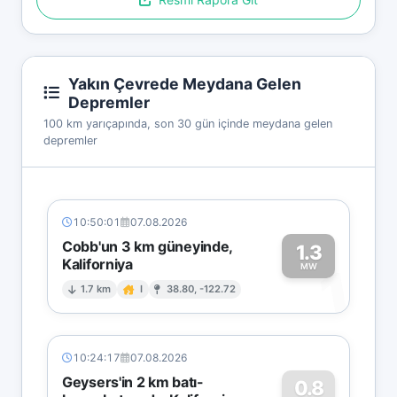
Yakın Çevrede Meydana Gelen
Depremler
100 km yarıçapında, son 30 gün içinde meydana gelen
depremler
10:50:01
07.08.2026
Cobb'un 3 km güneyinde,
1.3
Kaliforniya
1
MW
1.7 km
I
38.80, -122.72
10:24:17
07.08.2026
Geysers'in 2 km batı-
0.8