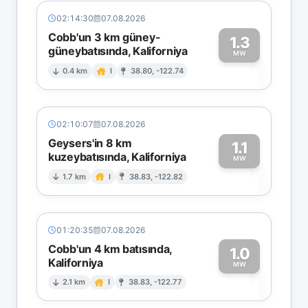
02:14:30
07.08.2026
Cobb'un 3 km güney-
1.3
güneybatısında, Kaliforniya
1
MW
0.4 km
I
38.80, -122.74
02:10:07
07.08.2026
Geysers'in 8 km
1.1
kuzeybatısında, Kaliforniya
1
MW
1.7 km
I
38.83, -122.82
01:20:35
07.08.2026
Cobb'un 4 km batısında,
1.0
Kaliforniya
1
MW
2.1 km
I
38.83, -122.77