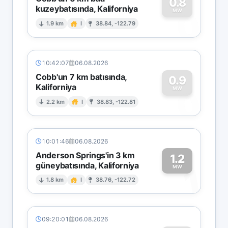
0.8
kuzeybatısında, Kaliforniya
0
MW
1.9 km
I
38.84, -122.79
10:42:07
06.08.2026
Cobb'un 7 km batısında,
0.9
Kaliforniya
0
MW
2.2 km
I
38.83, -122.81
10:01:46
06.08.2026
Anderson Springs'in 3 km
1.2
güneybatısında, Kaliforniya
1
MW
1.8 km
I
38.76, -122.72
09:20:01
06.08.2026