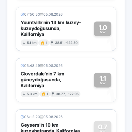
07:50:50
05.08.2026
Yountville'nin 13 km kuzey-
1.0
kuzeydoğusunda,
MW
Kaliforniya
1
5.1 km
I
38.51, -122.30
06:48:49
05.08.2026
Cloverdale'nin 7 km
1.1
güneydoğusunda,
MW
Kaliforniya
1
5.3 km
I
38.77, -122.95
06:12:20
05.08.2026
Geysers'in 10 km
0.7
kuzeybatısında, Kaliforniya
MW