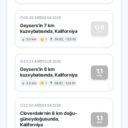
00:29:36
06.08.2026
Geysers'in 7 km
0.8
kuzeybatısında, Kaliforniya
0
MW
3.0 km
I
38.82, -122.81
23:23:49
05.08.2026
Geysers'in 6 km
1.1
kuzeybatısında, Kaliforniya
1
MW
3.5 km
I
38.81, -122.81
22:50:46
05.08.2026
Cloverdale'nin 8 km doğu-
1.1
güneydoğusunda,
MW
Kaliforniya