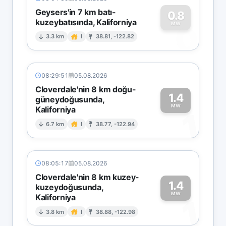
Geysers'in 7 km batı-
0.8
kuzeybatısında, Kaliforniya
0
MW
3.3 km
I
38.81, -122.82
08:29:51
05.08.2026
Cloverdale'nin 8 km doğu-
1.4
güneydoğusunda,
MW
Kaliforniya
1
6.7 km
I
38.77, -122.94
08:05:17
05.08.2026
Cloverdale'nin 8 km kuzey-
1.4
kuzeydoğusunda,
MW
Kaliforniya
1
3.8 km
I
38.88, -122.98