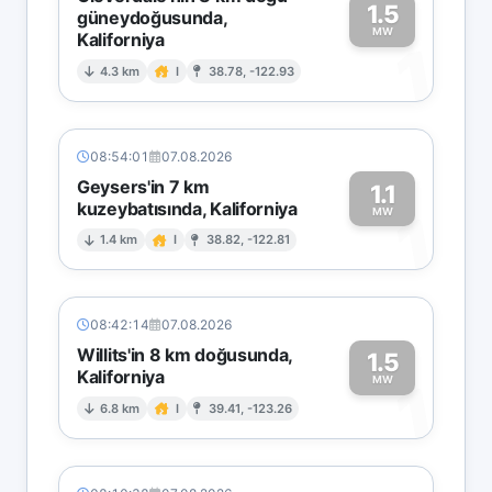
1.5
güneydoğusunda,
MW
Kaliforniya
1
4.3 km
I
38.78, -122.93
08:54:01
07.08.2026
Geysers'in 7 km
1.1
kuzeybatısında, Kaliforniya
1
MW
1.4 km
I
38.82, -122.81
08:42:14
07.08.2026
Willits'in 8 km doğusunda,
1.5
Kaliforniya
1
MW
6.8 km
I
39.41, -123.26