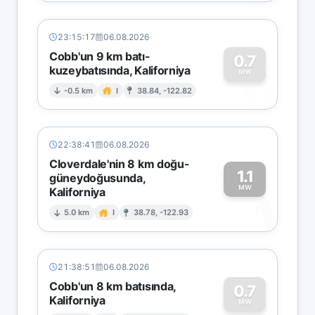
23:15:17
06.08.2026
Cobb'un 9 km batı-
0.7
kuzeybatısında, Kaliforniya
0
MW
-0.5 km
I
38.84, -122.82
22:38:41
06.08.2026
Cloverdale'nin 8 km doğu-
1.1
güneydoğusunda,
MW
Kaliforniya
1
5.0 km
I
38.78, -122.93
21:38:51
06.08.2026
Cobb'un 8 km batısında,
0.7
Kaliforniya
MW