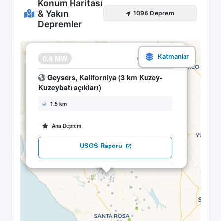
Konum Haritası
& Yakın
1096 Deprem
Depremler
×
0.8 MW
07.05 08:14
Geysers, Kaliforniya (3 km Kuzey-
Kuzeybatı açıkları)
1.5 km
Ana Deprem
USGS Raporu