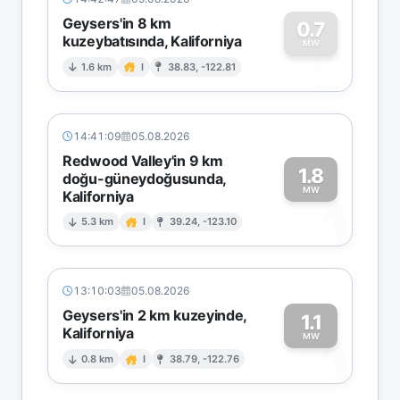
Geysers'in 8 km
0.7
kuzeybatısında, Kaliforniya
0
MW
1.6 km
I
38.83, -122.81
14:41:09
05.08.2026
Redwood Valley'in 9 km
1.8
doğu-güneydoğusunda,
MW
Kaliforniya
1
5.3 km
I
39.24, -123.10
13:10:03
05.08.2026
Geysers'in 2 km kuzeyinde,
1.1
Kaliforniya
1
MW
0.8 km
I
38.79, -122.76