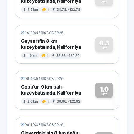
kuzeybatısında, Kaliforniya
0
MW
4.9 km
I
38.78, -122.78
10:20:46
07.08.2026
Geysers'in 8 km
0.3
kuzeybatısında, Kaliforniya
0
MW
1.9 km
I
38.83, -122.82
09:46:54
07.08.2026
Cobb'un 9 km batı-
1.0
kuzeybatısında, Kaliforniya
1
MW
2.0 km
I
38.86, -122.82
09:19:08
07.08.2026
Cloverdale'nin 8 km doğu-