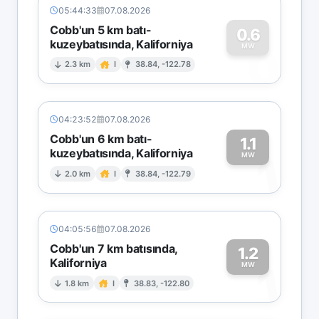
05:44:33
07.08.2026
Cobb'un 5 km batı-
0.6
kuzeybatısında, Kaliforniya
0
MW
2.3 km
I
38.84, -122.78
04:23:52
07.08.2026
Cobb'un 6 km batı-
1.1
kuzeybatısında, Kaliforniya
1
MW
2.0 km
I
38.84, -122.79
04:05:56
07.08.2026
Cobb'un 7 km batısında,
1.2
Kaliforniya
1
MW
1.8 km
I
38.83, -122.80