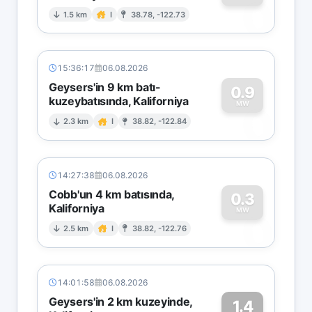
0
1.5 km
I
38.78, -122.73
15:36:17
06.08.2026
Geysers'in 9 km batı-
0.9
kuzeybatısında, Kaliforniya
0
MW
2.3 km
I
38.82, -122.84
14:27:38
06.08.2026
Cobb'un 4 km batısında,
0.3
Kaliforniya
0
MW
2.5 km
I
38.82, -122.76
14:01:58
06.08.2026
Geysers'in 2 km kuzeyinde,
1.4