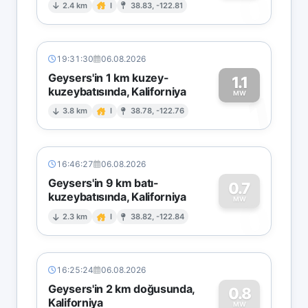
0
2.4 km
I
38.83, -122.81
19:31:30
06.08.2026
Geysers'in 1 km kuzey-
1.1
kuzeybatısında, Kaliforniya
1
MW
3.8 km
I
38.78, -122.76
16:46:27
06.08.2026
Geysers'in 9 km batı-
0.7
kuzeybatısında, Kaliforniya
0
MW
2.3 km
I
38.82, -122.84
16:25:24
06.08.2026
Geysers'in 2 km doğusunda,
0.8
Kaliforniya
MW