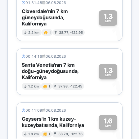
01:31:48
06.08.2026
Cloverdale'nin 7 km
1.3
güneydoğusunda,
MW
Kaliforniya
1
2.2 km
I
38.77, -122.95
00:44:16
06.08.2026
Santa Venetia'nın 7 km
1.3
doğu-güneydoğusunda,
MW
Kaliforniya
1
1.2 km
I
37.98, -122.45
00:41:09
06.08.2026
Geysers'in 1 km kuzey-
1.6
kuzeybatısında, Kaliforniya
1
MW
1.8 km
I
38.78, -122.76