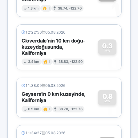
1
1.3 km
I
38.74, -122.70
12:22:56
05.08.2026
Cloverdale'nin 10 km doğu-
0.3
kuzeydoğusunda,
MW
Kaliforniya
0
3.4 km
I
38.83, -122.90
11:38:09
05.08.2026
Geysers'in 0 km kuzeyinde,
0.8
Kaliforniya
0
MW
0.9 km
I
38.78, -122.76
11:34:27
05.08.2026