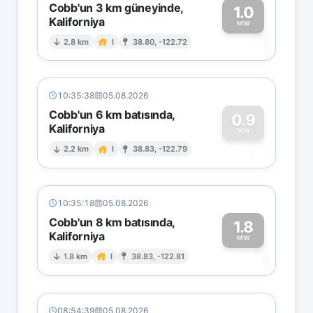
Cobb'un 3 km güneyinde,
1.0
Kaliforniya
1
MW
2.8 km
I
38.80, -122.72
10:35:38
05.08.2026
Cobb'un 6 km batısında,
0.9
Kaliforniya
0
MW
2.2 km
I
38.83, -122.79
10:35:18
05.08.2026
Cobb'un 8 km batısında,
1.8
Kaliforniya
1
MW
1.8 km
I
38.83, -122.81
08:54:39
05.08.2026