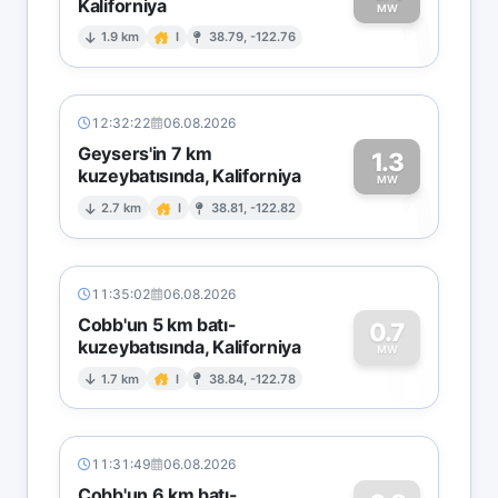
Kaliforniya
1
MW
1.9 km
I
38.79, -122.76
12:32:22
06.08.2026
Geysers'in 7 km
1.3
kuzeybatısında, Kaliforniya
1
MW
2.7 km
I
38.81, -122.82
11:35:02
06.08.2026
Cobb'un 5 km batı-
0.7
kuzeybatısında, Kaliforniya
0
MW
1.7 km
I
38.84, -122.78
11:31:49
06.08.2026
Cobb'un 6 km batı-