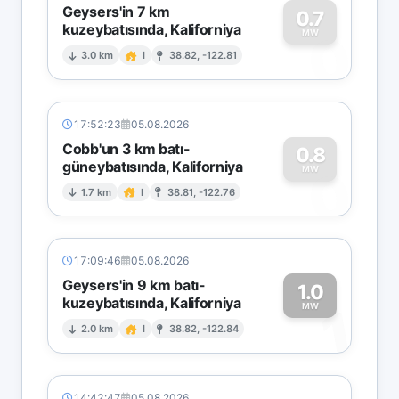
Geysers'in 7 km
0.7
kuzeybatısında, Kaliforniya
0
MW
3.0 km
I
38.82, -122.81
17:52:23
05.08.2026
Cobb'un 3 km batı-
0.8
güneybatısında, Kaliforniya
0
MW
1.7 km
I
38.81, -122.76
17:09:46
05.08.2026
Geysers'in 9 km batı-
1.0
kuzeybatısında, Kaliforniya
1
MW
2.0 km
I
38.82, -122.84
14:42:47
05.08.2026