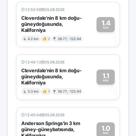
12:55:58
05.08.2026
Cloverdale'nin 8 km doğu-
1.4
güneydoğusunda,
MW
Kaliforniya
1
4.2 km
I
38.77, -122.94
12:49:12
05.08.2026
Cloverdale'nin 8 km doğu-
1.1
güneydoğusunda,
MW
Kaliforniya
1
3.3 km
I
38.77, -122.94
12:45:04
05.08.2026
Anderson Springs'in 3 km
1.0
güney-güneybatısında,
MW
Kaliforniya