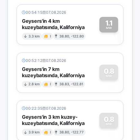
00:54:15
07.08.2026
Geysers'in 4 km
1.1
kuzeybatısında, Kaliforniya
1
MW
3.3 km
I
38.80, -122.80
00:52:12
07.08.2026
Geysers'in 7 km
0.8
kuzeybatısında, Kaliforniya
0
MW
2.8 km
I
38.83, -122.81
00:22:35
07.08.2026
Geysers'in 3 km kuzey-
0.8
kuzeybatısında, Kaliforniya
0
MW
3.9 km
I
38.80, -122.77