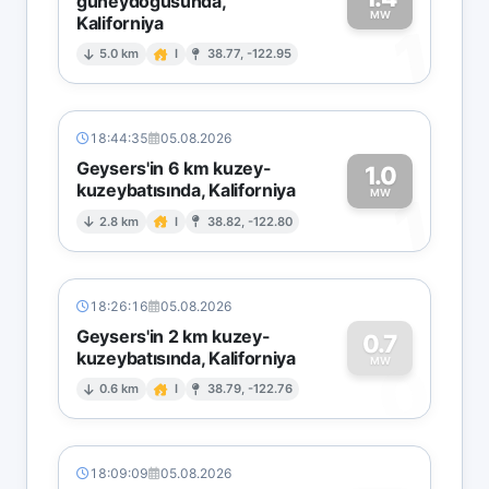
güneydoğusunda,
MW
Kaliforniya
1
5.0 km
I
38.77, -122.95
18:44:35
05.08.2026
Geysers'in 6 km kuzey-
1.0
kuzeybatısında, Kaliforniya
1
MW
2.8 km
I
38.82, -122.80
18:26:16
05.08.2026
Geysers'in 2 km kuzey-
0.7
kuzeybatısında, Kaliforniya
0
MW
0.6 km
I
38.79, -122.76
18:09:09
05.08.2026