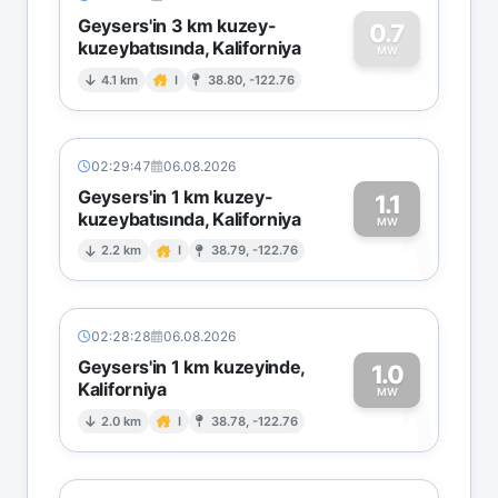
Geysers'in 3 km kuzey-
0.7
kuzeybatısında, Kaliforniya
0
MW
4.1 km
I
38.80, -122.76
02:29:47
06.08.2026
Geysers'in 1 km kuzey-
1.1
kuzeybatısında, Kaliforniya
1
MW
2.2 km
I
38.79, -122.76
02:28:28
06.08.2026
Geysers'in 1 km kuzeyinde,
1.0
Kaliforniya
1
MW
2.0 km
I
38.78, -122.76