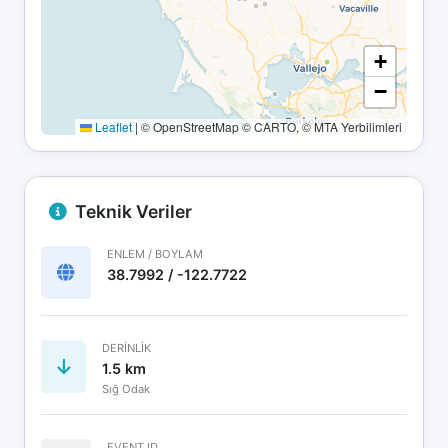
+
−
Leaflet
|
© OpenStreetMap © CARTO, © MTA Yerbilimleri
Teknik Veriler
ENLEM / BOYLAM
38.7992 / -122.7722
DERINLIK
1.5 km
Sığ Odak
EVENT ID