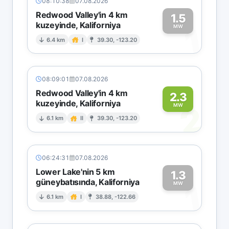
08:10:38
07.08.2026
Redwood Valley'in 4 km
1.5
kuzeyinde, Kaliforniya
1
MW
6.4 km
I
39.30, -123.20
08:09:01
07.08.2026
Redwood Valley'in 4 km
2.3
kuzeyinde, Kaliforniya
2
MW
6.1 km
II
39.30, -123.20
06:24:31
07.08.2026
Lower Lake'nin 5 km
1.3
güneybatısında, Kaliforniya
1
MW
6.1 km
I
38.88, -122.66