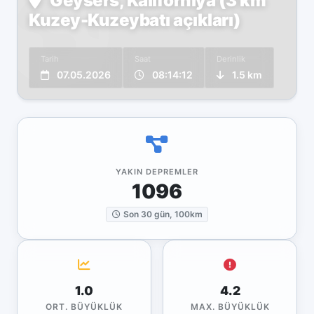
Geysers, Kaliforniya (3 km
Kuzey-Kuzeybatı açıkları)
Tarih
Saat
Derinlik
07.05.2026
08:14:12
1.5 km
YAKIN DEPREMLER
1096
Son 30 gün, 100km
1.0
4.2
ORT. BÜYÜKLÜK
MAX. BÜYÜKLÜK