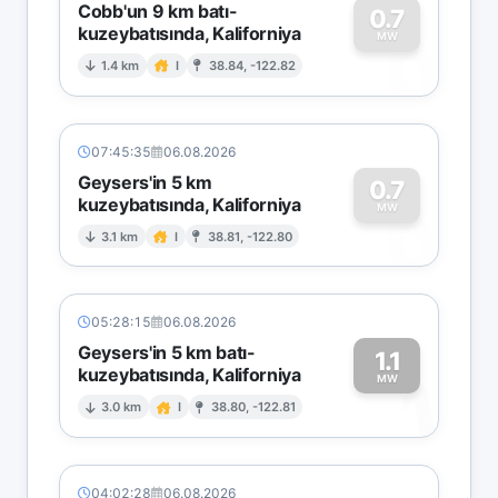
Cobb'un 9 km batı-
0.7
kuzeybatısında, Kaliforniya
0
MW
1.4 km
I
38.84, -122.82
07:45:35
06.08.2026
Geysers'in 5 km
0.7
kuzeybatısında, Kaliforniya
0
MW
3.1 km
I
38.81, -122.80
05:28:15
06.08.2026
Geysers'in 5 km batı-
1.1
kuzeybatısında, Kaliforniya
1
MW
3.0 km
I
38.80, -122.81
04:02:28
06.08.2026