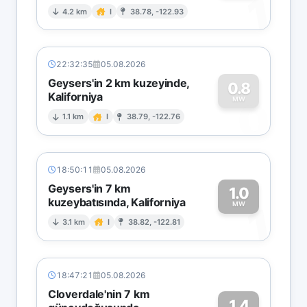
1
4.2 km
I
38.78, -122.93
22:32:35
05.08.2026
Geysers'in 2 km kuzeyinde,
0.8
Kaliforniya
0
MW
1.1 km
I
38.79, -122.76
18:50:11
05.08.2026
Geysers'in 7 km
1.0
kuzeybatısında, Kaliforniya
1
MW
3.1 km
I
38.82, -122.81
18:47:21
05.08.2026
Cloverdale'nin 7 km
1.4