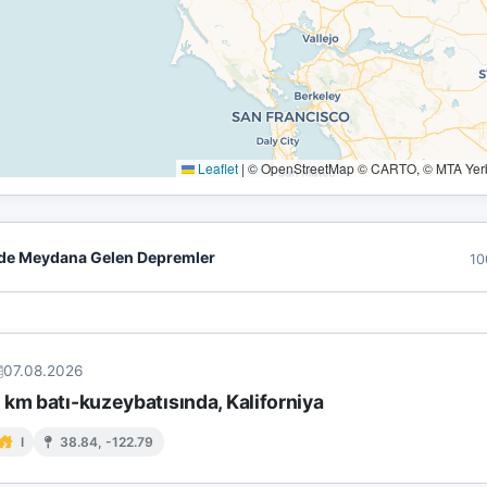
Leaflet
|
© OpenStreetMap © CARTO, © MTA Yerbi
de Meydana Gelen Depremler
10
07.08.2026
km batı-kuzeybatısında, Kaliforniya
I
38.84, -122.79