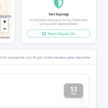
Veri Kaynağı
United States Geological Survey (USGS) anlık
+
veri akışından sağlanmaktadır.
−
Resmi Rapora Git
limleri
0 km yarıçapında, son 30 gün içinde meydana gelen depremler
1.1
1
MW