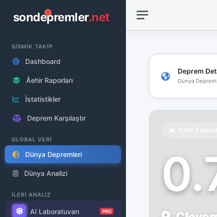
sondepremler
.net
SİSMİK TAKİP
Dashboard
Deprem Det
Åehir Raporları
Dünya Depreml
İstatistikler
Deprem Karşılaştır
Hafif Åiddet
GLOBAL VERİ
0
Dünya Depremleri
Dünya Analizi
İLERİ ANALİZ
AI Laboratuvarı
PRO
Cloverd