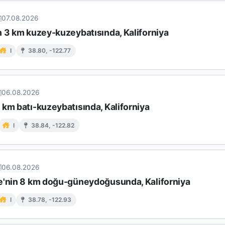
07.08.2026
n 3 km kuzey-kuzeybatısında, Kaliforniya
I
38.80, -122.77
06.08.2026
km batı-kuzeybatısında, Kaliforniya
I
38.84, -122.82
06.08.2026
e'nin 8 km doğu-güneydoğusunda, Kaliforniya
I
38.78, -122.93