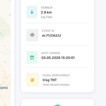
DERINLIK
2.6 km
Sığ Odak
EVENT ID
nc75356222
KAYIT ZAMANI
03.05.2026 15:20:01
AÇIÄA ÇIKAN ENERJİ
0 kg TNT
Yerel sarsıntı enerjisi