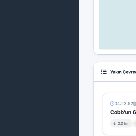
Yakın Çevre
04:23:52
Cobb'un 6 
2.0 km