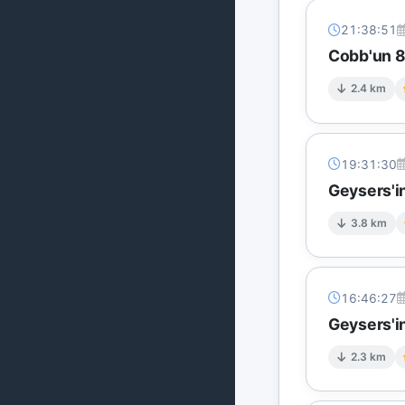
21:38:51
Cobb'un 8 
2.4 km
19:31:30
Geysers'i
3.8 km
16:46:27
Geysers'in
2.3 km