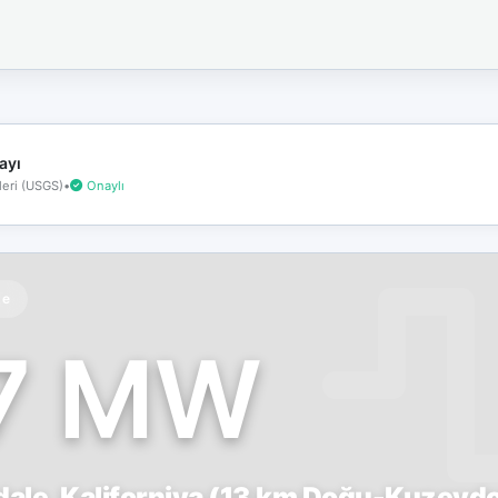
İnternet
bağlantınız
koptu!
Çevrimdışı
moddasınız.
ayı
eri (USGS)
•
Onaylı
te
.7 MW
ale, Kaliforniya (13 km Doğu-Kuzeyd