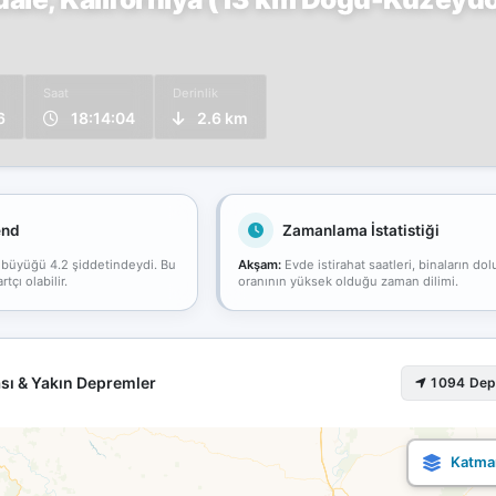
Saat
Derinlik
6
18:14:04
2.6 km
end
Zamanlama İstatistiği
 büyüğü 4.2 şiddetindeydi. Bu
Akşam:
Evde istirahat saatleri, binaların dol
çı olabilir.
oranının yüksek olduğu zaman dilimi.
sı & Yakın Depremler
1094 De