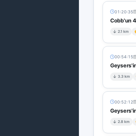
01:20:35
Cobb'un 4 
2.1 km
00:54:15
Geysers'in
3.3 km
00:52:12
Geysers'in
2.8 km