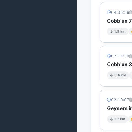
04:05:56
Cobb'un 7 
1.8 km
02:14:30
Cobb'un 3
0.4 km
02:10:07
Geysers'in
1.7 km