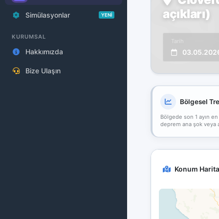
açıkları)
Simülasyonlar
YENİ
KURUMSAL
Tarih
Hakkımızda
03.05.202
Bize Ulaşın
Bölgesel Tr
Bölgede son 1 ayın en
deprem ana şok veya art
Konum Harita