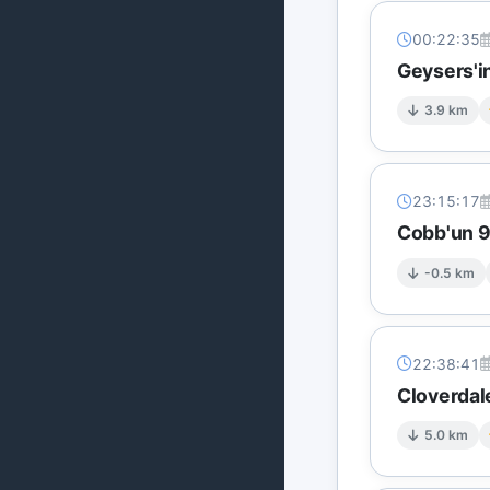
00:22:35
Geysers'i
3.9 km
23:15:17
Cobb'un 9 
-0.5 km
22:38:41
Cloverdal
5.0 km