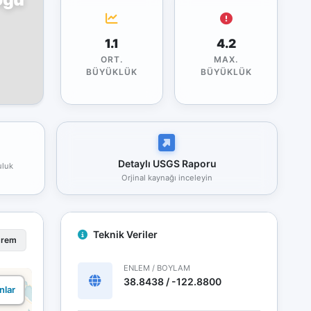
1.1
4.2
ORT.
MAX.
BÜYÜKLÜK
BÜYÜKLÜK
Detaylı USGS Raporu
uluk
Orjinal kaynağı inceleyin
Teknik Veriler
prem
ENLEM / BOYLAM
38.8438 / -122.8800