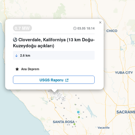
×
0.7 MW
03.05 18:14
Cloverdale, Kaliforniya (13 km Doğu-
Kuzeydoğu açıkları)
2.6 km
Ana Deprem
USGS Raporu