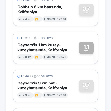
21:38:51
06.08.2026
Cobb'un 8 km batısında,
0.7
Kaliforniya
0
MW
2.4 km
I
38.83, -122.81
19:31:30
06.08.2026
Geysers'in 1 km kuzey-
1.1
kuzeybatısında, Kaliforniya
1
MW
3.8 km
I
38.78, -122.76
16:46:27
06.08.2026
Geysers'in 9 km batı-
0.7
kuzeybatısında, Kaliforniya
0
MW
2.3 km
I
38.82, -122.84