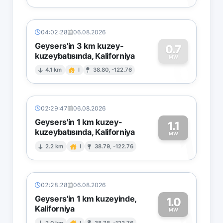
04:02:28
06.08.2026
Geysers'in 3 km kuzey-
0.7
kuzeybatısında, Kaliforniya
0
MW
4.1 km
I
38.80, -122.76
02:29:47
06.08.2026
Geysers'in 1 km kuzey-
1.1
kuzeybatısında, Kaliforniya
1
MW
2.2 km
I
38.79, -122.76
02:28:28
06.08.2026
Geysers'in 1 km kuzeyinde,
1.0
Kaliforniya
MW
2.0 km
I
38.78, -122.76