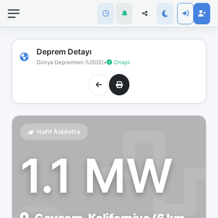
İnternet
bağlantınız
koptu!
Çevrimdışı
Deprem Detayı
moddasınız.
Dünya Depremleri (USGS)
•
Onaylı
Hafif Åiddette
1.1 MW