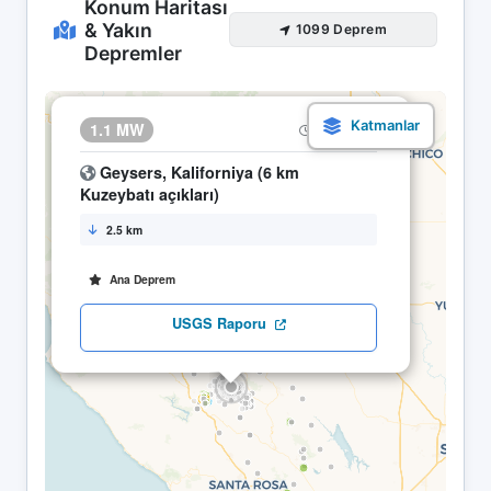
Konum Haritası
& Yakın
1099 Deprem
Depremler
×
1.1 MW
03.05 16:33
Geysers, Kaliforniya (6 km
Kuzeybatı açıkları)
2.5 km
Ana Deprem
USGS Raporu