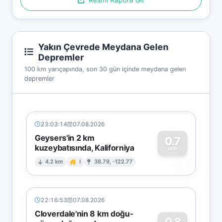
Yakın Çevrede Meydana Gelen
Depremler
100 km yarıçapında, son 30 gün içinde meydana gelen
depremler
23:03:14
07.08.2026
Geysers'in 2 km
0.7
kuzeybatısında, Kaliforniya
0
MW
4.2 km
I
38.79, -122.77
22:16:53
07.08.2026
Cloverdale'nin 8 km doğu-
0.8