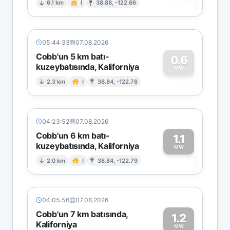
1
6.1 km
I
38.88, -122.66
05:44:33
07.08.2026
Cobb'un 5 km batı-
0.6
kuzeybatısında, Kaliforniya
0
MW
2.3 km
I
38.84, -122.78
04:23:52
07.08.2026
Cobb'un 6 km batı-
1.1
kuzeybatısında, Kaliforniya
1
MW
2.0 km
I
38.84, -122.79
04:05:56
07.08.2026
Cobb'un 7 km batısında,
1.2
Kaliforniya
MW