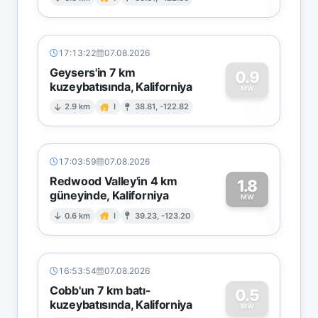
1
17:13:22
07.08.2026
Geysers'in 7 km
0.9
kuzeybatısında, Kaliforniya
0
MW
2.9 km
I
38.81, -122.82
17:03:59
07.08.2026
Redwood Valley'in 4 km
1.8
güneyinde, Kaliforniya
1
MW
0.6 km
I
39.23, -123.20
16:53:54
07.08.2026
Cobb'un 7 km batı-
0.5
kuzeybatısında, Kaliforniya
MW