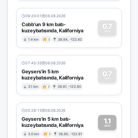
09:20:01
06.08.2026
Cobb'un 9 km batı-
0.7
kuzeybatısında, Kaliforniya
0
MW
1.4 km
I
38.84, -122.82
07:45:35
06.08.2026
Geysers'in 5 km
0.7
kuzeybatısında, Kaliforniya
0
MW
3.1 km
I
38.81, -122.80
05:28:15
06.08.2026
Geysers'in 5 km batı-
1.1
kuzeybatısında, Kaliforniya
1
MW
3.0 km
I
38.80, -122.81