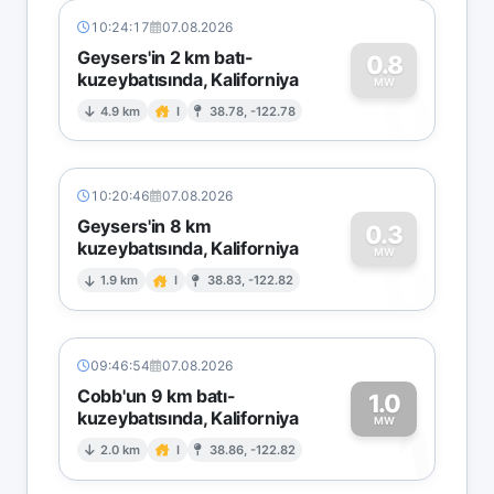
10:24:17
07.08.2026
Geysers'in 2 km batı-
0.8
kuzeybatısında, Kaliforniya
0
MW
4.9 km
I
38.78, -122.78
10:20:46
07.08.2026
Geysers'in 8 km
0.3
kuzeybatısında, Kaliforniya
0
MW
1.9 km
I
38.83, -122.82
09:46:54
07.08.2026
Cobb'un 9 km batı-
1.0
kuzeybatısında, Kaliforniya
1
MW
2.0 km
I
38.86, -122.82