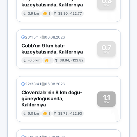
0.8
kuzeybatısında, Kaliforniya
0
MW
3.9 km
I
38.80, -122.77
23:15:17
06.08.2026
Cobb'un 9 km batı-
0.7
kuzeybatısında, Kaliforniya
0
MW
-0.5 km
I
38.84, -122.82
22:38:41
06.08.2026
Cloverdale'nin 8 km doğu-
1.1
güneydoğusunda,
MW
Kaliforniya
1
5.0 km
I
38.78, -122.93