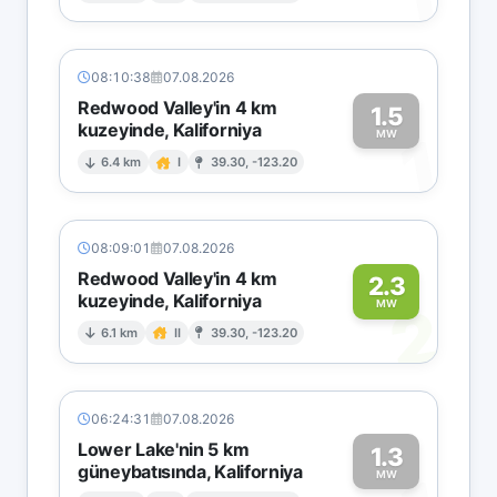
08:10:38
07.08.2026
Redwood Valley'in 4 km
1.5
kuzeyinde, Kaliforniya
1
MW
6.4 km
I
39.30, -123.20
08:09:01
07.08.2026
Redwood Valley'in 4 km
2.3
kuzeyinde, Kaliforniya
2
MW
6.1 km
II
39.30, -123.20
06:24:31
07.08.2026
Lower Lake'nin 5 km
1.3
güneybatısında, Kaliforniya
MW