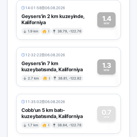
14:01:58
06.08.2026
Geysers'in 2 km kuzeyinde,
1.4
Kaliforniya
1
MW
1.9 km
I
38.79, -122.76
12:32:22
06.08.2026
Geysers'in 7 km
1.3
kuzeybatısında, Kaliforniya
1
MW
2.7 km
I
38.81, -122.82
11:35:02
06.08.2026
Cobb'un 5 km batı-
0.7
kuzeybatısında, Kaliforniya
0
MW
1.7 km
I
38.84, -122.78