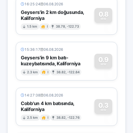
16:25:24
06.08.2026
Geysers'in 2 km doğusunda,
0.8
Kaliforniya
0
MW
1.5 km
I
38.78, -122.73
15:36:17
06.08.2026
Geysers'in 9 km batı-
0.9
kuzeybatısında, Kaliforniya
0
MW
2.3 km
I
38.82, -122.84
14:27:38
06.08.2026
Cobb'un 4 km batısında,
0.3
Kaliforniya
0
MW
2.5 km
I
38.82, -122.76