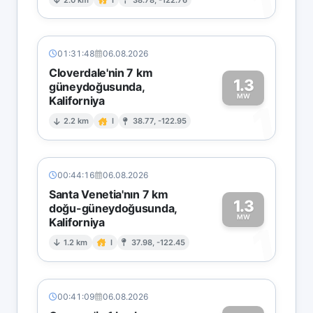
1
01:31:48
06.08.2026
Cloverdale'nin 7 km
1.3
güneydoğusunda,
MW
Kaliforniya
1
2.2 km
I
38.77, -122.95
00:44:16
06.08.2026
Santa Venetia'nın 7 km
1.3
doğu-güneydoğusunda,
MW
Kaliforniya
1
1.2 km
I
37.98, -122.45
00:41:09
06.08.2026