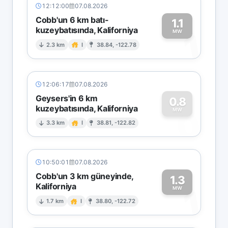
12:12:00
07.08.2026
Cobb'un 6 km batı-
1.1
kuzeybatısında, Kaliforniya
1
MW
2.3 km
I
38.84, -122.78
12:06:17
07.08.2026
Geysers'in 6 km
0.8
kuzeybatısında, Kaliforniya
0
MW
3.3 km
I
38.81, -122.82
10:50:01
07.08.2026
Cobb'un 3 km güneyinde,
1.3
Kaliforniya
1
MW
1.7 km
I
38.80, -122.72