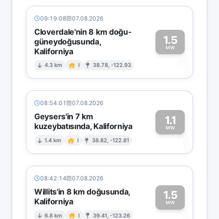
09:19:08
07.08.2026
Cloverdale'nin 8 km doğu-
1.5
güneydoğusunda,
MW
Kaliforniya
1
4.3 km
I
38.78, -122.93
08:54:01
07.08.2026
Geysers'in 7 km
1.1
kuzeybatısında, Kaliforniya
1
MW
1.4 km
I
38.82, -122.81
08:42:14
07.08.2026
Willits'in 8 km doğusunda,
1.5
Kaliforniya
1
MW
6.8 km
I
39.41, -123.26