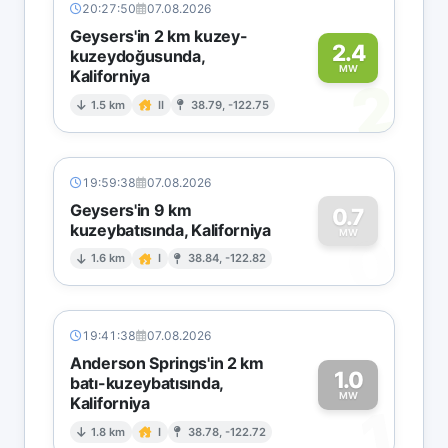
20:27:50
07.08.2026
Geysers'in 2 km kuzey-
2.4
kuzeydoğusunda,
MW
Kaliforniya
2
1.5 km
II
38.79, -122.75
19:59:38
07.08.2026
Geysers'in 9 km
0.7
kuzeybatısında, Kaliforniya
0
MW
1.6 km
I
38.84, -122.82
19:41:38
07.08.2026
Anderson Springs'in 2 km
1.0
batı-kuzeybatısında,
MW
Kaliforniya
1
1.8 km
I
38.78, -122.72