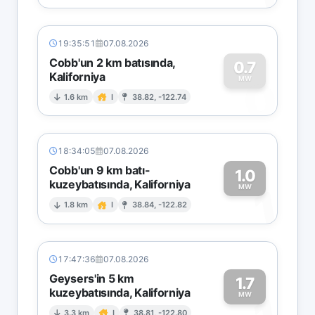
19:35:51
07.08.2026
Cobb'un 2 km batısında,
0.7
Kaliforniya
0
MW
1.6 km
I
38.82, -122.74
18:34:05
07.08.2026
Cobb'un 9 km batı-
1.0
kuzeybatısında, Kaliforniya
1
MW
1.8 km
I
38.84, -122.82
17:47:36
07.08.2026
Geysers'in 5 km
1.7
kuzeybatısında, Kaliforniya
MW
3.3 km
I
38.81, -122.80