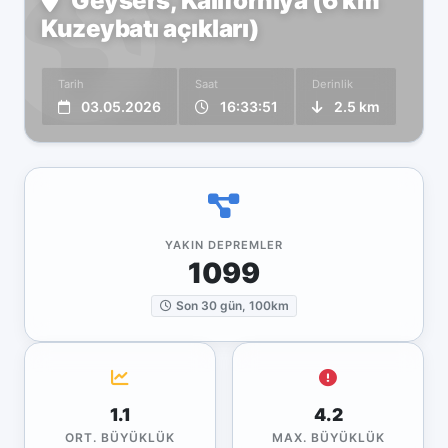
Geysers, Kaliforniya (6 km
Kuzeybatı açıkları)
Tarih
Saat
Derinlik
03.05.2026
16:33:51
2.5 km
YAKIN DEPREMLER
1099
Son 30 gün, 100km
1.1
4.2
ORT. BÜYÜKLÜK
MAX. BÜYÜKLÜK