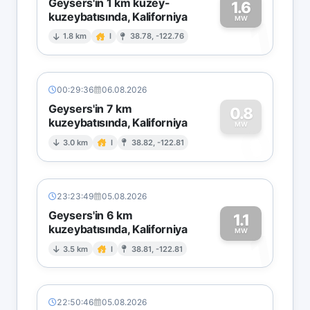
Geysers'in 1 km kuzey-
1.6
kuzeybatısında, Kaliforniya
1
MW
1.8 km
I
38.78, -122.76
00:29:36
06.08.2026
Geysers'in 7 km
0.8
kuzeybatısında, Kaliforniya
0
MW
3.0 km
I
38.82, -122.81
23:23:49
05.08.2026
Geysers'in 6 km
1.1
kuzeybatısında, Kaliforniya
1
MW
3.5 km
I
38.81, -122.81
22:50:46
05.08.2026