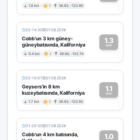
1
1.8 km
I
38.83, -122.80
02:14:30
07.08.2026
Cobb'un 3 km güney-
1.3
güneybatısında, Kaliforniya
1
MW
0.4 km
I
38.80, -122.74
02:10:07
07.08.2026
Geysers'in 8 km
1.1
kuzeybatısında, Kaliforniya
1
MW
1.7 km
I
38.83, -122.82
01:20:35
07.08.2026
Cobb'un 4 km batısında,
1.0