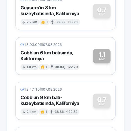
Geysers'in 8 km
0.7
kuzeybatısında, Kaliforniya
0
MW
2.2 km
I
38.83, -122.82
13:03:00
07.08.2026
Cobb'un 6 km batısında,
1.1
Kaliforniya
1
MW
1.8 km
I
38.83, -122.79
12:47:10
07.08.2026
Cobb'un 9 km batı-
0.7
kuzeybatısında, Kaliforniya
0
MW
2.1 km
I
38.86, -122.82