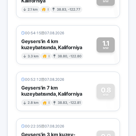
Kaliforniya
1
MW
2.1 km
I
38.83, -122.77
00:54:15
07.08.2026
Geysers'in 4 km
1.1
kuzeybatısında, Kaliforniya
1
MW
3.3 km
I
38.80, -122.80
00:52:12
07.08.2026
Geysers'in 7 km
0.8
kuzeybatısında, Kaliforniya
0
MW
2.8 km
I
38.83, -122.81
00:22:35
07.08.2026
Geysers'in 3 km kuzey-