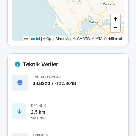
+
−
Leaflet
|
© OpenStreetMap © CARTO, © MTA Yerbilimleri
Teknik Veriler
ENLEM / BOYLAM
38.8220 / -122.8018
DERINLIK
2.5 km
Sığ Odak
EVENT ID