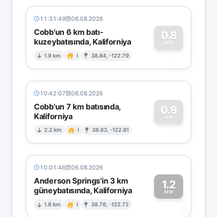
11:31:49
06.08.2026
Cobb'un 6 km batı-
0.8
kuzeybatısında, Kaliforniya
0
MW
1.9 km
I
38.84, -122.79
10:42:07
06.08.2026
Cobb'un 7 km batısında,
0.9
Kaliforniya
0
MW
2.2 km
I
38.83, -122.81
10:01:46
06.08.2026
Anderson Springs'in 3 km
1.2
güneybatısında, Kaliforniya
1
MW
1.8 km
I
38.76, -122.72