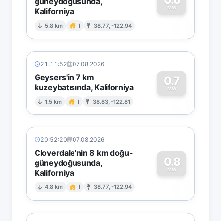
güneydoğusunda,
MW
Kaliforniya
0
5.8 km
I
38.77, -122.94
21:11:52
07.08.2026
Geysers'in 7 km
0.7
kuzeybatısında, Kaliforniya
0
MW
1.5 km
I
38.83, -122.81
20:52:20
07.08.2026
Cloverdale'nin 8 km doğu-
0.8
güneydoğusunda,
MW
Kaliforniya
0
4.8 km
I
38.77, -122.94