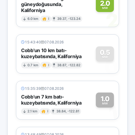
2.0
güneydoğusunda,
MW
Kaliforniya
2
6.0 km
I
39.37, -123.24
15:43:40
07.08.2026
Cobb'un 10 km batı-
0.5
kuzeybatısında, Kaliforniya
0
MW
0.7 km
I
38.87, -122.82
15:35:39
07.08.2026
Cobb'un 7 km batı-
1.0
kuzeybatısında, Kaliforniya
1
MW
2.1 km
I
38.84, -122.81
13:48:49
07.08.2026