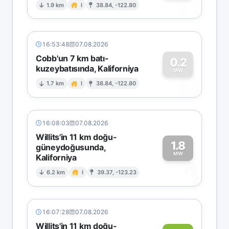
0
1.9 km
I
38.84, -122.80
16:53:48
07.08.2026
Cobb'un 7 km batı-
0.2
kuzeybatısında, Kaliforniya
0
MW
1.7 km
I
38.84, -122.80
16:08:03
07.08.2026
Willits'in 11 km doğu-
1.8
güneydoğusunda,
MW
Kaliforniya
1
6.2 km
I
39.37, -123.23
16:07:28
07.08.2026
Willits'in 11 km doğu-