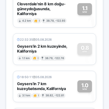
Cloverdale'nin 8 km doğu-
1.1
güneydoğusunda,
MW
Kaliforniya
1
4.2 km
I
38.78, -122.93
22:32:35
05.08.2026
Geysers'in 2 km kuzeyinde,
0.8
Kaliforniya
0
MW
1.1 km
I
38.79, -122.76
18:50:11
05.08.2026
Geysers'in 7 km
1.0
kuzeybatısında, Kaliforniya
1
MW
3.1 km
I
38.82, -122.81