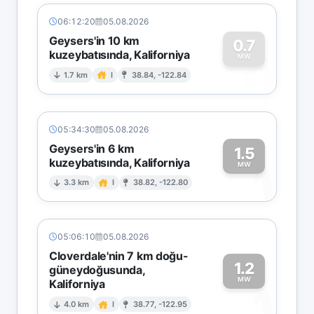
06:12:20
05.08.2026
Geysers'in 10 km
0.7
kuzeybatısında, Kaliforniya
0
MW
1.7 km
I
38.84, -122.84
05:34:30
05.08.2026
Geysers'in 6 km
1.5
kuzeybatısında, Kaliforniya
1
MW
3.3 km
I
38.82, -122.80
05:06:10
05.08.2026
Cloverdale'nin 7 km doğu-
1.2
güneydoğusunda,
MW
Kaliforniya
1
4.0 km
I
38.77, -122.95