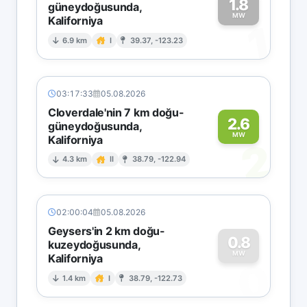
1.8
güneydoğusunda,
MW
Kaliforniya
1
6.9 km
I
39.37, -123.23
03:17:33
05.08.2026
Cloverdale'nin 7 km doğu-
2.6
güneydoğusunda,
MW
Kaliforniya
2
4.3 km
II
38.79, -122.94
02:00:04
05.08.2026
Geysers'in 2 km doğu-
0.8
kuzeydoğusunda,
MW
Kaliforniya
0
1.4 km
I
38.79, -122.73