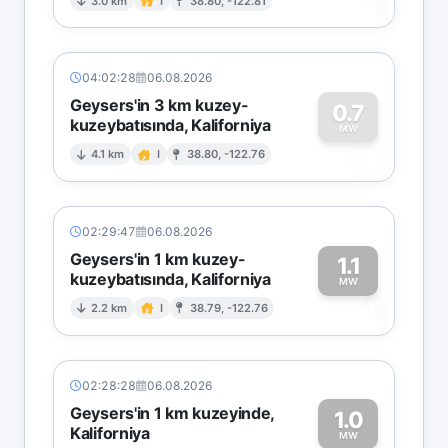
1
3.0 km
I
38.80, -122.81
04:02:28
06.08.2026
Geysers'in 3 km kuzey-
0.7
kuzeybatısında, Kaliforniya
0
MW
4.1 km
I
38.80, -122.76
02:29:47
06.08.2026
Geysers'in 1 km kuzey-
1.1
kuzeybatısında, Kaliforniya
1
MW
2.2 km
I
38.79, -122.76
02:28:28
06.08.2026
Geysers'in 1 km kuzeyinde,
1.0
Kaliforniya
MW