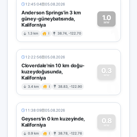
12:45:04
05.08.2026
Anderson Springs'in 3 km
1.0
güney-güneybatısında,
MW
Kaliforniya
1
1.3 km
I
38.74, -122.70
12:22:56
05.08.2026
Cloverdale'nin 10 km doğu-
0.3
kuzeydoğusunda,
MW
Kaliforniya
0
3.4 km
I
38.83, -122.90
11:38:09
05.08.2026
Geysers'in 0 km kuzeyinde,
0.8
Kaliforniya
0
MW
0.9 km
I
38.78, -122.76