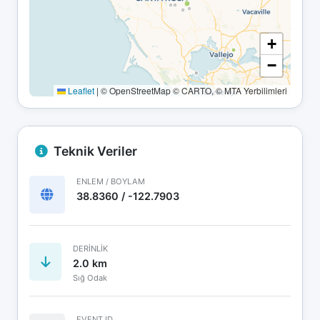
+
−
Leaflet
|
© OpenStreetMap © CARTO, © MTA Yerbilimleri
Teknik Veriler
ENLEM / BOYLAM
38.8360 / -122.7903
DERINLIK
2.0 km
Sığ Odak
EVENT ID