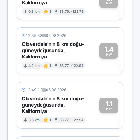
Kaliforniya
1
MW
0.8 km
I
38.79, -122.76
12:55:58
05.08.2026
Cloverdale'nin 8 km doğu-
1.4
güneydoğusunda,
MW
Kaliforniya
1
4.2 km
I
38.77, -122.94
12:49:12
05.08.2026
Cloverdale'nin 8 km doğu-
1.1
güneydoğusunda,
MW
Kaliforniya
1
3.3 km
I
38.77, -122.94