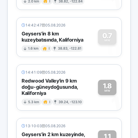
1
2.0 km
I
38.82, -122.84
14:42:47
05.08.2026
Geysers'in 8 km
0.7
kuzeybatısında, Kaliforniya
0
MW
1.6 km
I
38.83, -122.81
14:41:09
05.08.2026
Redwood Valley'in 9 km
1.8
doğu-güneydoğusunda,
MW
Kaliforniya
1
5.3 km
I
39.24, -123.10
13:10:03
05.08.2026
Geysers'in 2 km kuzeyinde,
1.1