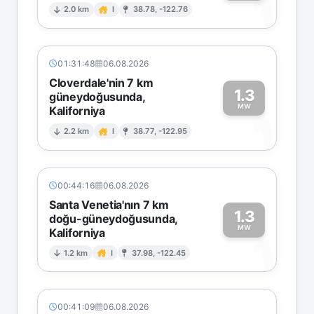
1
2.0 km
I
38.78, -122.76
01:31:48
06.08.2026
Cloverdale'nin 7 km
1.3
güneydoğusunda,
MW
Kaliforniya
1
2.2 km
I
38.77, -122.95
00:44:16
06.08.2026
Santa Venetia'nın 7 km
1.3
doğu-güneydoğusunda,
MW
Kaliforniya
1
1.2 km
I
37.98, -122.45
00:41:09
06.08.2026