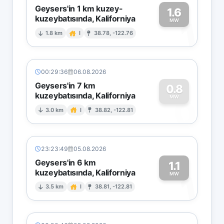
Geysers'in 1 km kuzey-
1.6
kuzeybatısında, Kaliforniya
1
MW
1.8 km
I
38.78, -122.76
00:29:36
06.08.2026
Geysers'in 7 km
0.8
kuzeybatısında, Kaliforniya
0
MW
3.0 km
I
38.82, -122.81
23:23:49
05.08.2026
Geysers'in 6 km
1.1
kuzeybatısında, Kaliforniya
1
MW
3.5 km
I
38.81, -122.81