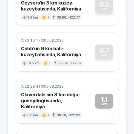
Geysers'in 3 km kuzey-
0.8
kuzeybatısında, Kaliforniya
0
MW
3.9 km
I
38.80, -122.77
23:15:17
06.08.2026
Cobb'un 9 km batı-
0.7
kuzeybatısında, Kaliforniya
0
MW
-0.5 km
I
38.84, -122.82
22:38:41
06.08.2026
Cloverdale'nin 8 km doğu-
1.1
güneydoğusunda,
MW
Kaliforniya
1
5.0 km
I
38.78, -122.93