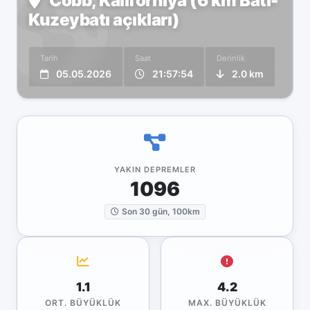
Cobb, Kaliforniya (6 km Batı-
Kuzeybatı açıkları)
Tarih
Saat
Derinlik
05.05.2026
21:57:54
2.0 km
YAKIN DEPREMLER
1096
Son 30 gün, 100km
1.1
4.2
ORT. BÜYÜKLÜK
MAX. BÜYÜKLÜK