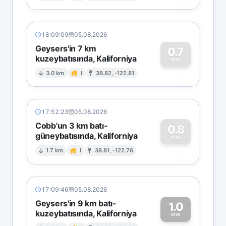
18:09:09
05.08.2026
Geysers'in 7 km
0.7
kuzeybatısında, Kaliforniya
0
MW
3.0 km
I
38.82, -122.81
17:52:23
05.08.2026
Cobb'un 3 km batı-
0.8
güneybatısında, Kaliforniya
0
MW
1.7 km
I
38.81, -122.76
17:09:46
05.08.2026
Geysers'in 9 km batı-
1.0
kuzeybatısında, Kaliforniya
MW