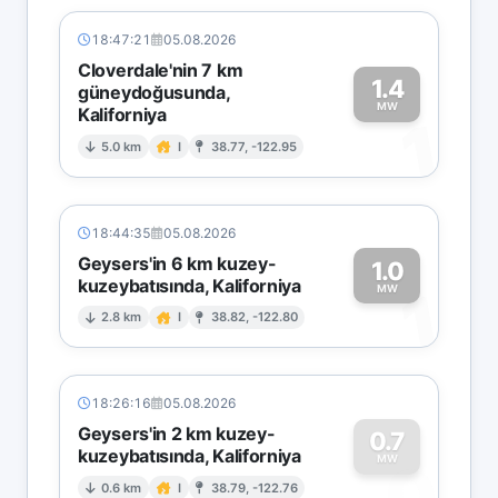
18:47:21
05.08.2026
Cloverdale'nin 7 km
1.4
güneydoğusunda,
MW
Kaliforniya
1
5.0 km
I
38.77, -122.95
18:44:35
05.08.2026
Geysers'in 6 km kuzey-
1.0
kuzeybatısında, Kaliforniya
1
MW
2.8 km
I
38.82, -122.80
18:26:16
05.08.2026
Geysers'in 2 km kuzey-
0.7
kuzeybatısında, Kaliforniya
0
MW
0.6 km
I
38.79, -122.76