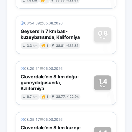
1
1.8 km
I
38.83, -122.81
08:54:39
05.08.2026
Geysers'in 7 km batı-
0.8
kuzeybatısında, Kaliforniya
0
MW
3.3 km
I
38.81, -122.82
08:29:51
05.08.2026
Cloverdale'nin 8 km doğu-
1.4
güneydoğusunda,
MW
Kaliforniya
1
6.7 km
I
38.77, -122.94
08:05:17
05.08.2026
Cloverdale'nin 8 km kuzey-