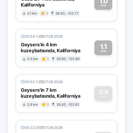
1.0
Kaliforniya
1
MW
2.1 km
I
38.83, -122.77
00:54:15
07.08.2026
Geysers'in 4 km
1.1
kuzeybatısında, Kaliforniya
1
MW
3.3 km
I
38.80, -122.80
00:52:12
07.08.2026
Geysers'in 7 km
0.8
kuzeybatısında, Kaliforniya
0
MW
2.8 km
I
38.83, -122.81
00:22:35
07.08.2026