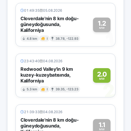
01:49:35
05.08.2026
Cloverdale'nin 8 km doğu-
1.2
güneydoğusunda,
MW
Kaliforniya
1
4.8 km
I
38.78, -122.93
23:43:40
04.08.2026
Redwood Valley'in 9 km
2.0
kuzey-kuzeybatısında,
MW
Kaliforniya
2
5.3 km
I
39.35, -123.23
21:39:33
04.08.2026
Cloverdale'nin 8 km doğu-
1.1
güneydoğusunda,
MW