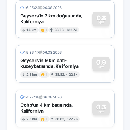
16:25:24
06.08.2026
Geysers'in 2 km doğusunda,
0.8
Kaliforniya
0
MW
1.5 km
I
38.78, -122.73
15:36:17
06.08.2026
Geysers'in 9 km batı-
0.9
kuzeybatısında, Kaliforniya
0
MW
2.3 km
I
38.82, -122.84
14:27:38
06.08.2026
Cobb'un 4 km batısında,
0.3
Kaliforniya
0
MW
2.5 km
I
38.82, -122.76