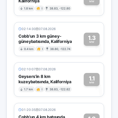
Kaliforniya
1
MW
1.8 km
I
38.83, -122.80
02:14:30
07.08.2026
Cobb'un 3 km güney-
1.3
güneybatısında, Kaliforniya
1
MW
0.4 km
I
38.80, -122.74
02:10:07
07.08.2026
Geysers'in 8 km
1.1
kuzeybatısında, Kaliforniya
1
MW
1.7 km
I
38.83, -122.82
01:20:35
07.08.2026
Cobb'un 4 km batısında,