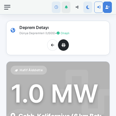
İnternet
bağlantınız
koptu!
Çevrimdışı
Deprem Detayı
moddasınız.
Dünya Depremleri (USGS)
•
Onaylı
Hafif Åiddette
1.0 MW