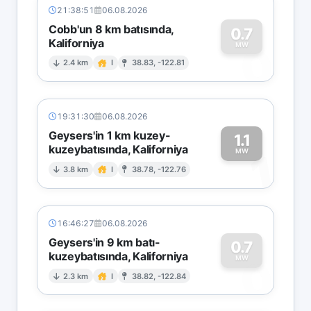
21:38:51
06.08.2026
Cobb'un 8 km batısında,
0.7
Kaliforniya
0
MW
2.4 km
I
38.83, -122.81
19:31:30
06.08.2026
Geysers'in 1 km kuzey-
1.1
kuzeybatısında, Kaliforniya
1
MW
3.8 km
I
38.78, -122.76
16:46:27
06.08.2026
Geysers'in 9 km batı-
0.7
kuzeybatısında, Kaliforniya
0
MW
2.3 km
I
38.82, -122.84