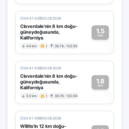
04:47:42
05.08.2026
Cloverdale'nin 8 km doğu-
1.5
güneydoğusunda,
MW
Kaliforniya
1
4.6 km
I
38.78, -122.93
04:41:03
05.08.2026
Cloverdale'nin 8 km doğu-
1.8
güneydoğusunda,
MW
Kaliforniya
1
5.0 km
I
38.78, -122.94
04:01:09
05.08.2026
Willits'in 12 km doğu-