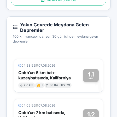
Yakın Çevrede Meydana Gelen
Depremler
100 km yarıçapında, son 30 gün içinde meydana gelen
depremler
04:23:52
07.08.2026
Cobb'un 6 km batı-
1.1
kuzeybatısında, Kaliforniya
1
MW
2.0 km
I
38.84, -122.79
04:05:56
07.08.2026
Cobb'un 7 km batısında,
1.2