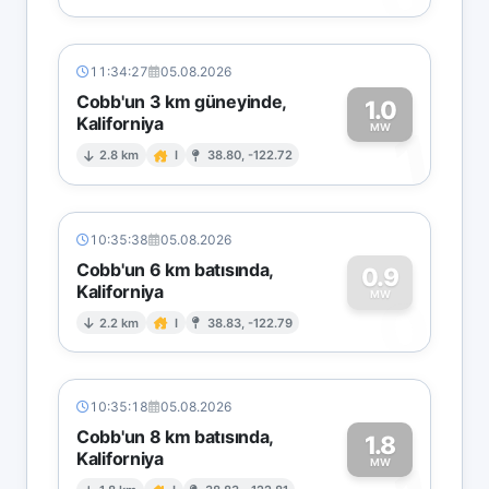
11:34:27
05.08.2026
Cobb'un 3 km güneyinde,
1.0
Kaliforniya
1
MW
2.8 km
I
38.80, -122.72
10:35:38
05.08.2026
Cobb'un 6 km batısında,
0.9
Kaliforniya
0
MW
2.2 km
I
38.83, -122.79
10:35:18
05.08.2026
Cobb'un 8 km batısında,
1.8
Kaliforniya
MW