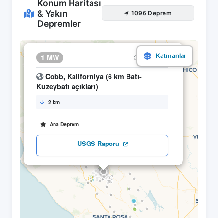
Konum Haritası
& Yakın
1096 Deprem
Depremler
×
1 MW
05.05 21:57
Cobb, Kaliforniya (6 km Batı-
Kuzeybatı açıkları)
2 km
Ana Deprem
USGS Raporu