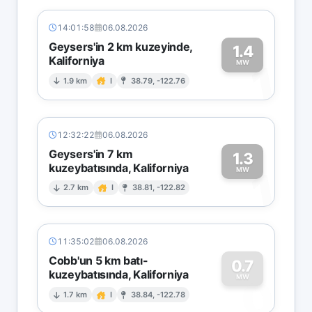
14:01:58
06.08.2026
Geysers'in 2 km kuzeyinde,
1.4
Kaliforniya
1
MW
1.9 km
I
38.79, -122.76
12:32:22
06.08.2026
Geysers'in 7 km
1.3
kuzeybatısında, Kaliforniya
1
MW
2.7 km
I
38.81, -122.82
11:35:02
06.08.2026
Cobb'un 5 km batı-
0.7
kuzeybatısında, Kaliforniya
0
MW
1.7 km
I
38.84, -122.78