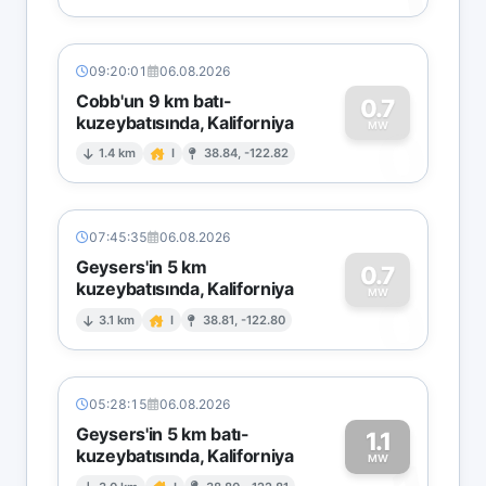
09:20:01
06.08.2026
Cobb'un 9 km batı-
0.7
kuzeybatısında, Kaliforniya
0
MW
1.4 km
I
38.84, -122.82
07:45:35
06.08.2026
Geysers'in 5 km
0.7
kuzeybatısında, Kaliforniya
0
MW
3.1 km
I
38.81, -122.80
05:28:15
06.08.2026
Geysers'in 5 km batı-
1.1
kuzeybatısında, Kaliforniya
MW