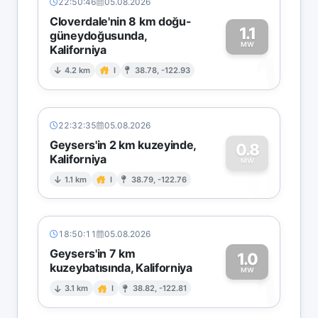
22:50:46
05.08.2026
Cloverdale'nin 8 km doğu-
1.1
güneydoğusunda,
MW
Kaliforniya
1
4.2 km
I
38.78, -122.93
22:32:35
05.08.2026
Geysers'in 2 km kuzeyinde,
0.8
Kaliforniya
0
MW
1.1 km
I
38.79, -122.76
18:50:11
05.08.2026
Geysers'in 7 km
1.0
kuzeybatısında, Kaliforniya
1
MW
3.1 km
I
38.82, -122.81