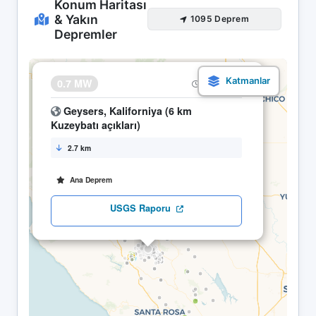
Konum Haritası
& Yakın
1095 Deprem
Depremler
×
0.7 MW
08.05 13:50
Geysers, Kaliforniya (6 km
Kuzeybatı açıkları)
2.7 km
Ana Deprem
USGS Raporu