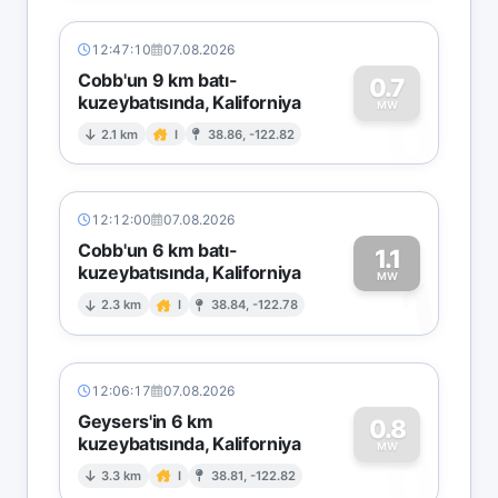
12:47:10
07.08.2026
Cobb'un 9 km batı-
0.7
kuzeybatısında, Kaliforniya
0
MW
2.1 km
I
38.86, -122.82
12:12:00
07.08.2026
Cobb'un 6 km batı-
1.1
kuzeybatısında, Kaliforniya
1
MW
2.3 km
I
38.84, -122.78
12:06:17
07.08.2026
Geysers'in 6 km
0.8
kuzeybatısında, Kaliforniya
0
MW
3.3 km
I
38.81, -122.82