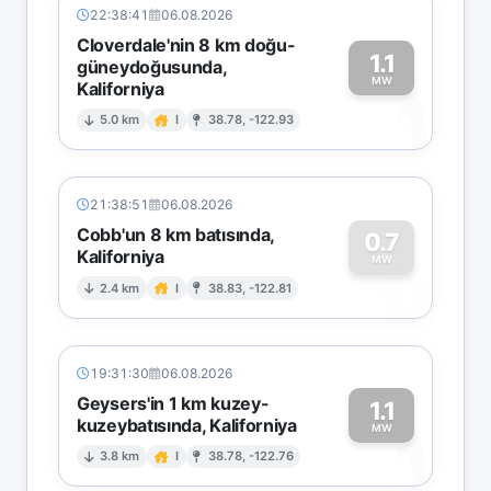
22:38:41
06.08.2026
Cloverdale'nin 8 km doğu-
1.1
güneydoğusunda,
MW
Kaliforniya
1
5.0 km
I
38.78, -122.93
21:38:51
06.08.2026
Cobb'un 8 km batısında,
0.7
Kaliforniya
0
MW
2.4 km
I
38.83, -122.81
19:31:30
06.08.2026
Geysers'in 1 km kuzey-
1.1
kuzeybatısında, Kaliforniya
1
MW
3.8 km
I
38.78, -122.76