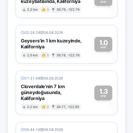
kuzeybatısında, Kaliforniya
1
MW
2.2 km
I
38.79, -122.76
02:28:28
06.08.2026
Geysers'in 1 km kuzeyinde,
1.0
Kaliforniya
1
MW
2.0 km
I
38.78, -122.76
01:31:48
06.08.2026
Cloverdale'nin 7 km
1.3
güneydoğusunda,
MW
Kaliforniya
1
2.2 km
I
38.77, -122.95
00:44:16
06.08.2026