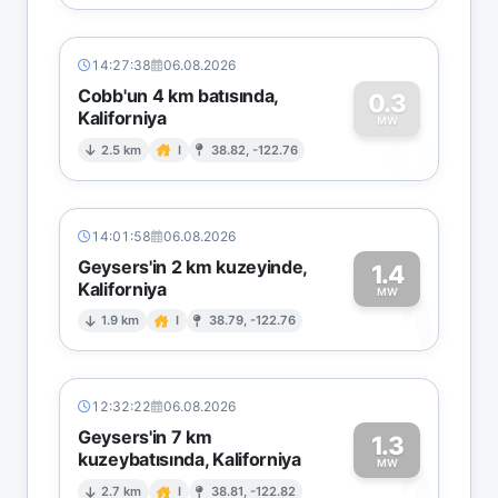
14:27:38
06.08.2026
Cobb'un 4 km batısında,
0.3
Kaliforniya
0
MW
2.5 km
I
38.82, -122.76
14:01:58
06.08.2026
Geysers'in 2 km kuzeyinde,
1.4
Kaliforniya
1
MW
1.9 km
I
38.79, -122.76
12:32:22
06.08.2026
Geysers'in 7 km
1.3
kuzeybatısında, Kaliforniya
MW
2.7 km
I
38.81, -122.82