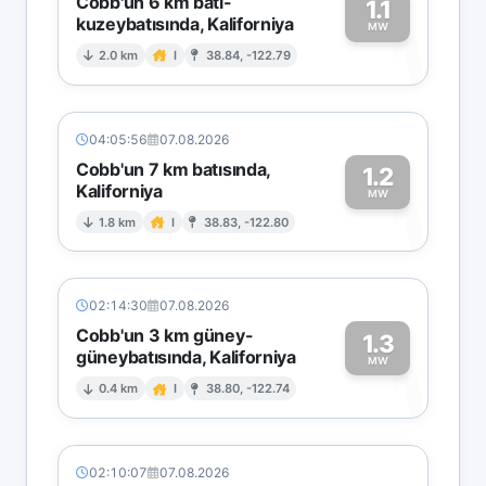
Cobb'un 6 km batı-
1.1
kuzeybatısında, Kaliforniya
1
MW
2.0 km
I
38.84, -122.79
04:05:56
07.08.2026
Cobb'un 7 km batısında,
1.2
Kaliforniya
1
MW
1.8 km
I
38.83, -122.80
02:14:30
07.08.2026
Cobb'un 3 km güney-
1.3
güneybatısında, Kaliforniya
1
MW
0.4 km
I
38.80, -122.74
02:10:07
07.08.2026