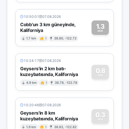
10:50:01
07.08.2026
Cobb'un 3 km güneyinde,
1.3
Kaliforniya
1
MW
1.7 km
I
38.80, -122.72
10:24:17
07.08.2026
Geysers'in 2 km batı-
0.8
kuzeybatısında, Kaliforniya
0
MW
4.9 km
I
38.78, -122.78
10:20:46
07.08.2026
Geysers'in 8 km
0.3
kuzeybatısında, Kaliforniya
0
MW
1.9 km
I
38.83, -122.82