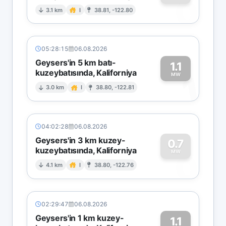
0
3.1 km
I
38.81, -122.80
05:28:15
06.08.2026
Geysers'in 5 km batı-
1.1
kuzeybatısında, Kaliforniya
1
MW
3.0 km
I
38.80, -122.81
04:02:28
06.08.2026
Geysers'in 3 km kuzey-
0.7
kuzeybatısında, Kaliforniya
0
MW
4.1 km
I
38.80, -122.76
02:29:47
06.08.2026
Geysers'in 1 km kuzey-
1.1