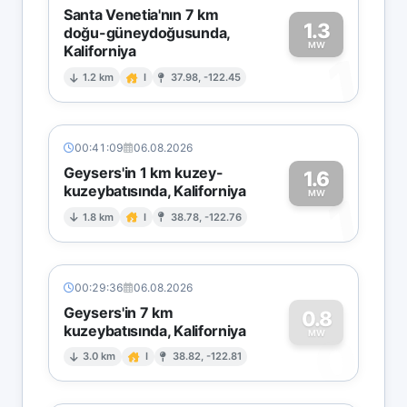
Santa Venetia'nın 7 km
1.3
doğu-güneydoğusunda,
MW
Kaliforniya
1
1.2 km
I
37.98, -122.45
00:41:09
06.08.2026
Geysers'in 1 km kuzey-
1.6
kuzeybatısında, Kaliforniya
1
MW
1.8 km
I
38.78, -122.76
00:29:36
06.08.2026
Geysers'in 7 km
0.8
kuzeybatısında, Kaliforniya
0
MW
3.0 km
I
38.82, -122.81