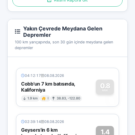
Yakın Çevrede Meydana Gelen
Depremler
100 km yarıçapında, son 30 gün içinde meydana gelen
depremler
04:12:17
08.08.2026
Cobb'un 7 km batısında,
0.8
Kaliforniya
0
MW
1.9 km
I
38.83, -122.80
02:39:14
08.08.2026
Geysers'in 6 km
1.4