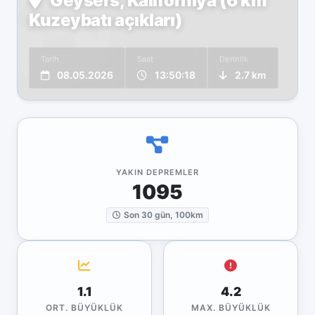
Geysers, Kaliforniya (6 km
Kuzeybatı açıkları)
Tarih
Saat
Derinlik
08.05.2026
13:50:18
2.7 km
YAKIN DEPREMLER
1095
Son 30 gün, 100km
1.1
4.2
ORT. BÜYÜKLÜK
MAX. BÜYÜKLÜK