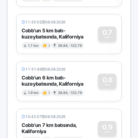
1
11:35:02
06.08.2026
Cobb'un 5 km batı-
0.7
kuzeybatısında, Kaliforniya
0
MW
1.7 km
I
38.84, -122.78
11:31:49
06.08.2026
Cobb'un 6 km batı-
0.8
kuzeybatısında, Kaliforniya
0
MW
1.9 km
I
38.84, -122.79
10:42:07
06.08.2026
Cobb'un 7 km batısında,
0.9
Kaliforniya
MW