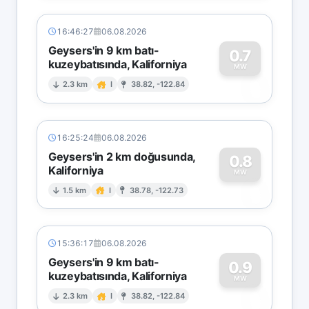
16:46:27
06.08.2026
Geysers'in 9 km batı-
0.7
kuzeybatısında, Kaliforniya
0
MW
2.3 km
I
38.82, -122.84
16:25:24
06.08.2026
Geysers'in 2 km doğusunda,
0.8
Kaliforniya
0
MW
1.5 km
I
38.78, -122.73
15:36:17
06.08.2026
Geysers'in 9 km batı-
0.9
kuzeybatısında, Kaliforniya
0
MW
2.3 km
I
38.82, -122.84