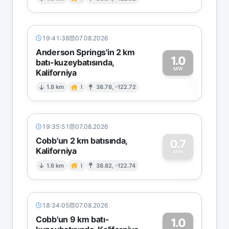
0
19:41:38
07.08.2026
Anderson Springs'in 2 km
1.0
batı-kuzeybatısında,
MW
Kaliforniya
1
1.8 km
I
38.78, -122.72
19:35:51
07.08.2026
Cobb'un 2 km batısında,
0.7
Kaliforniya
0
MW
1.6 km
I
38.82, -122.74
18:34:05
07.08.2026
Cobb'un 9 km batı-
1.0