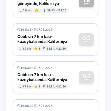
1.8
güneyinde, Kaliforniya
1
MW
0.6 km
I
39.23, -123.20
16:53:54
07.08.2026
Cobb'un 7 km batı-
0.5
kuzeybatısında, Kaliforniya
0
MW
1.9 km
I
38.84, -122.80
16:53:48
07.08.2026
Cobb'un 7 km batı-
0.2
kuzeybatısında, Kaliforniya
0
MW
1.7 km
I
38.84, -122.80
16:08:03
07.08.2026