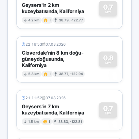
Geysers'in 2 km
0.7
kuzeybatısında, Kaliforniya
0
MW
4.2 km
I
38.79, -122.77
22:16:53
07.08.2026
Cloverdale'nin 8 km doğu-
0.8
güneydoğusunda,
MW
Kaliforniya
0
5.8 km
I
38.77, -122.94
21:11:52
07.08.2026
Geysers'in 7 km
0.7
kuzeybatısında, Kaliforniya
0
MW
1.5 km
I
38.83, -122.81