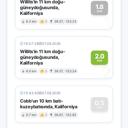
Willits'in 11 km doğu-
1.8
güneydoğusunda,
MW
Kaliforniya
1
6.2 km
I
39.37, -123.23
16:07:28
07.08.2026
Willits'in 11 km doğu-
2.0
güneydoğusunda,
MW
Kaliforniya
2
6.0 km
I
39.37, -123.24
15:43:40
07.08.2026
Cobb'un 10 km batı-
0.5
kuzeybatısında, Kaliforniya
0
MW
0.7 km
I
38.87, -122.82