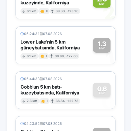
kuzeyinde, Kaliforniya
2
MW
6.1 km
II
39.30, -123.20
06:24:31
07.08.2026
Lower Lake'nin 5 km
1.3
güneybatısında, Kaliforniya
1
MW
6.1 km
I
38.88, -122.66
05:44:33
07.08.2026
Cobb'un 5 km batı-
0.6
kuzeybatısında, Kaliforniya
0
MW
2.3 km
I
38.84, -122.78
04:23:52
07.08.2026