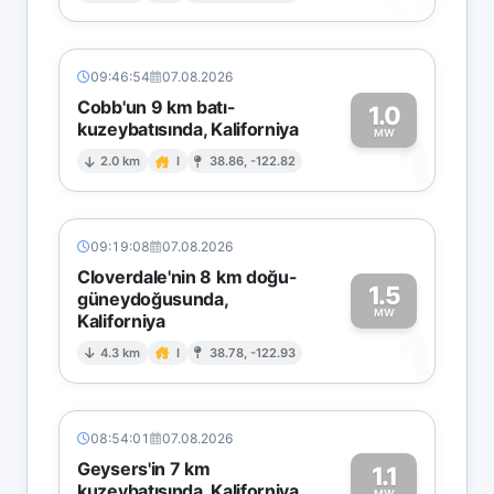
09:46:54
07.08.2026
Cobb'un 9 km batı-
1.0
kuzeybatısında, Kaliforniya
1
MW
2.0 km
I
38.86, -122.82
09:19:08
07.08.2026
Cloverdale'nin 8 km doğu-
1.5
güneydoğusunda,
MW
Kaliforniya
1
4.3 km
I
38.78, -122.93
08:54:01
07.08.2026
Geysers'in 7 km
1.1
kuzeybatısında, Kaliforniya
MW