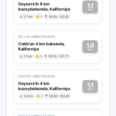
Geysers'in 8 km
1.1
kuzeybatısında, Kaliforniya
1
MW
1.7 km
I
38.83, -122.82
01:20:35
07.08.2026
Cobb'un 4 km batısında,
1.0
Kaliforniya
1
MW
2.1 km
I
38.83, -122.77
00:54:15
07.08.2026
Geysers'in 4 km
1.1
kuzeybatısında, Kaliforniya
1
MW
3.3 km
I
38.80, -122.80