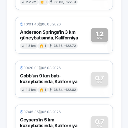
0
2.2 km
I
38.83, -122.81
10:01:46
06.08.2026
Anderson Springs'in 3 km
1.2
güneybatısında, Kaliforniya
1
MW
1.8 km
I
38.76, -122.72
09:20:01
06.08.2026
Cobb'un 9 km batı-
0.7
kuzeybatısında, Kaliforniya
0
MW
1.4 km
I
38.84, -122.82
07:45:35
06.08.2026
Geysers'in 5 km
0.7
kuzeybatısında, Kaliforniya
MW