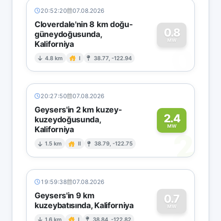
20:52:20
07.08.2026
Cloverdale'nin 8 km doğu-
0.8
güneydoğusunda,
MW
Kaliforniya
0
4.8 km
I
38.77, -122.94
20:27:50
07.08.2026
Geysers'in 2 km kuzey-
2.4
kuzeydoğusunda,
MW
Kaliforniya
2
1.5 km
II
38.79, -122.75
19:59:38
07.08.2026
Geysers'in 9 km
0.7
kuzeybatısında, Kaliforniya
MW
1.6 km
I
38.84, -122.82