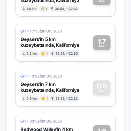
kuzeybatısında, Kaliforniya
1
MW
1.8 km
I
38.84, -122.82
17:47:36
07.08.2026
Geysers'in 5 km
1.7
kuzeybatısında, Kaliforniya
1
MW
3.3 km
I
38.81, -122.80
17:13:22
07.08.2026
Geysers'in 7 km
0.9
kuzeybatısında, Kaliforniya
0
MW
2.9 km
I
38.81, -122.82
17:03:59
07.08.2026
Redwood Valley'in 4 km