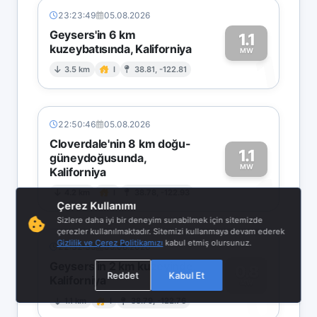
23:23:49
05.08.2026
Geysers'in 6 km
1.1
kuzeybatısında, Kaliforniya
1
MW
3.5 km
I
38.81, -122.81
22:50:46
05.08.2026
Cloverdale'nin 8 km doğu-
1.1
güneydoğusunda,
MW
Kaliforniya
1
4.2 km
I
38.78, -122.93
Çerez Kullanımı
Sizlere daha iyi bir deneyim sunabilmek için sitemizde
çerezler kullanılmaktadır. Sitemizi kullanmaya devam ederek
Gizlilik ve Çerez Politikamızı
kabul etmiş olursunuz.
22:32:35
05.08.2026
Geysers'in 2 km kuzeyinde,
0.8
Reddet
Kabul Et
Kaliforniya
0
MW
1.1 km
I
38.79, -122.76