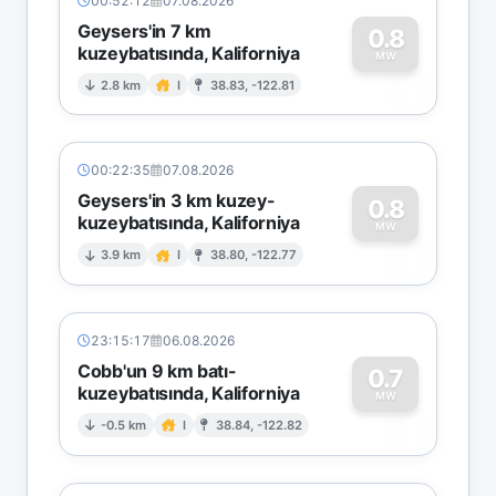
00:52:12
07.08.2026
Geysers'in 7 km
0.8
kuzeybatısında, Kaliforniya
0
MW
2.8 km
I
38.83, -122.81
00:22:35
07.08.2026
Geysers'in 3 km kuzey-
0.8
kuzeybatısında, Kaliforniya
0
MW
3.9 km
I
38.80, -122.77
23:15:17
06.08.2026
Cobb'un 9 km batı-
0.7
kuzeybatısında, Kaliforniya
0
MW
-0.5 km
I
38.84, -122.82