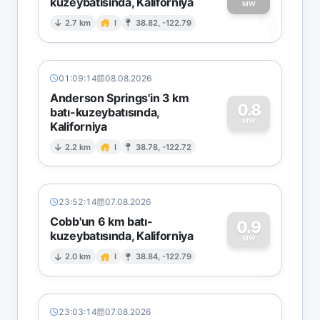
kuzeybatısında, Kaliforniya
1
MW
2.7 km
I
38.82, -122.79
01:09:14
08.08.2026
Anderson Springs'in 3 km
0.8
batı-kuzeybatısında,
MW
Kaliforniya
0
2.2 km
I
38.78, -122.72
23:52:14
07.08.2026
Cobb'un 6 km batı-
0.9
kuzeybatısında, Kaliforniya
0
MW
2.0 km
I
38.84, -122.79
23:03:14
07.08.2026