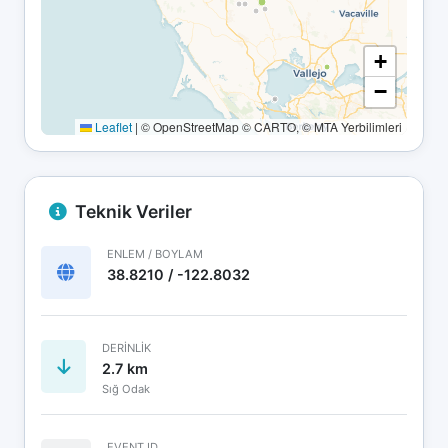
+
−
Leaflet
|
© OpenStreetMap © CARTO, © MTA Yerbilimleri
Teknik Veriler
ENLEM / BOYLAM
38.8210 / -122.8032
DERINLIK
2.7 km
Sığ Odak
EVENT ID