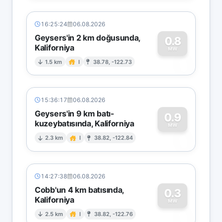
16:25:24
06.08.2026
Geysers'in 2 km doğusunda,
0.8
Kaliforniya
0
MW
1.5 km
I
38.78, -122.73
15:36:17
06.08.2026
Geysers'in 9 km batı-
0.9
kuzeybatısında, Kaliforniya
0
MW
2.3 km
I
38.82, -122.84
14:27:38
06.08.2026
Cobb'un 4 km batısında,
0.3
Kaliforniya
0
MW
2.5 km
I
38.82, -122.76