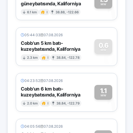
güneybatısında, Kaliforniya
1
MW
6.1 km
I
38.88, -122.66
05:44:33
07.08.2026
Cobb'un 5 km batı-
0.6
kuzeybatısında, Kaliforniya
0
MW
2.3 km
I
38.84, -122.78
04:23:52
07.08.2026
Cobb'un 6 km batı-
1.1
kuzeybatısında, Kaliforniya
1
MW
2.0 km
I
38.84, -122.79
04:05:56
07.08.2026