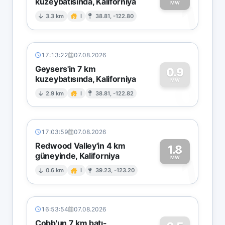
kuzeybatısında, Kaliforniya
1
MW
3.3 km
I
38.81, -122.80
17:13:22
07.08.2026
Geysers'in 7 km
0.9
kuzeybatısında, Kaliforniya
0
MW
2.9 km
I
38.81, -122.82
17:03:59
07.08.2026
Redwood Valley'in 4 km
1.8
güneyinde, Kaliforniya
1
MW
0.6 km
I
39.23, -123.20
16:53:54
07.08.2026
Cobb'un 7 km batı-