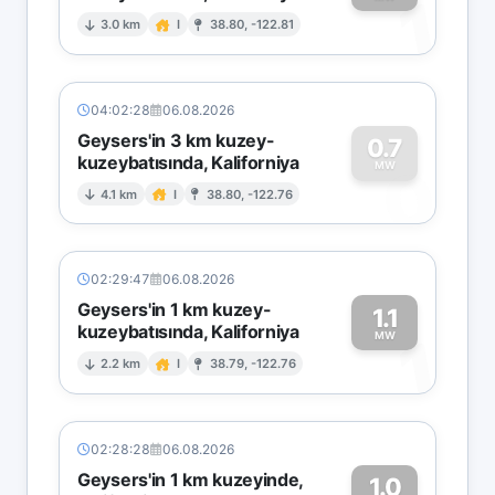
1
3.0 km
I
38.80, -122.81
04:02:28
06.08.2026
Geysers'in 3 km kuzey-
0.7
kuzeybatısında, Kaliforniya
0
MW
4.1 km
I
38.80, -122.76
02:29:47
06.08.2026
Geysers'in 1 km kuzey-
1.1
kuzeybatısında, Kaliforniya
1
MW
2.2 km
I
38.79, -122.76
02:28:28
06.08.2026
Geysers'in 1 km kuzeyinde,
1.0