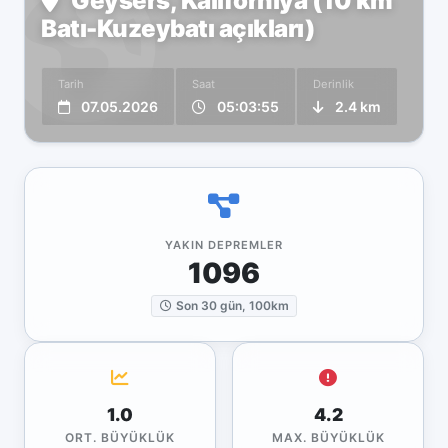
Geysers, Kaliforniya (10 km
Batı-Kuzeybatı açıkları)
Tarih
Saat
Derinlik
07.05.2026
05:03:55
2.4 km
YAKIN DEPREMLER
1096
Son 30 gün, 100km
1.0
4.2
ORT. BÜYÜKLÜK
MAX. BÜYÜKLÜK