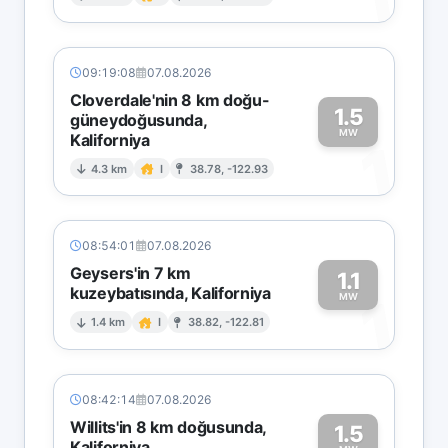
1
09:19:08
07.08.2026
Cloverdale'nin 8 km doğu-
1.5
güneydoğusunda,
MW
Kaliforniya
1
4.3 km
I
38.78, -122.93
08:54:01
07.08.2026
Geysers'in 7 km
1.1
kuzeybatısında, Kaliforniya
1
MW
1.4 km
I
38.82, -122.81
08:42:14
07.08.2026
Willits'in 8 km doğusunda,
1.5
Kaliforniya