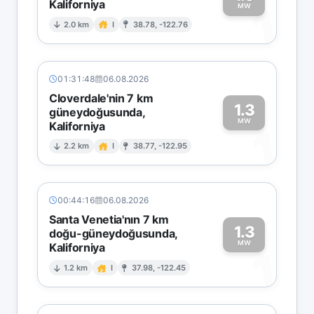
Kaliforniya
1
MW
2.0 km
I
38.78, -122.76
01:31:48
06.08.2026
Cloverdale'nin 7 km
1.3
güneydoğusunda,
MW
Kaliforniya
1
2.2 km
I
38.77, -122.95
00:44:16
06.08.2026
Santa Venetia'nın 7 km
1.3
doğu-güneydoğusunda,
MW
Kaliforniya
1
1.2 km
I
37.98, -122.45