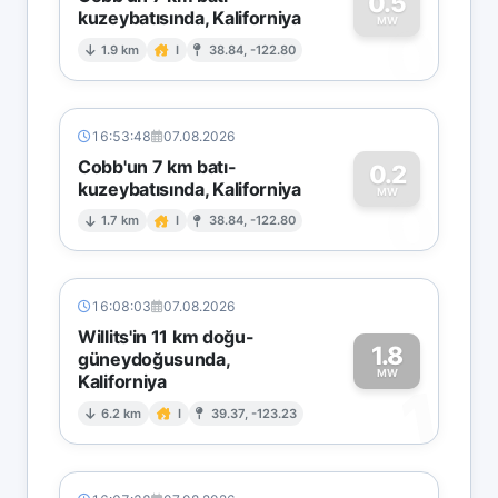
0.5
kuzeybatısında, Kaliforniya
0
MW
1.9 km
I
38.84, -122.80
16:53:48
07.08.2026
Cobb'un 7 km batı-
0.2
kuzeybatısında, Kaliforniya
0
MW
1.7 km
I
38.84, -122.80
16:08:03
07.08.2026
Willits'in 11 km doğu-
1.8
güneydoğusunda,
MW
Kaliforniya
1
6.2 km
I
39.37, -123.23