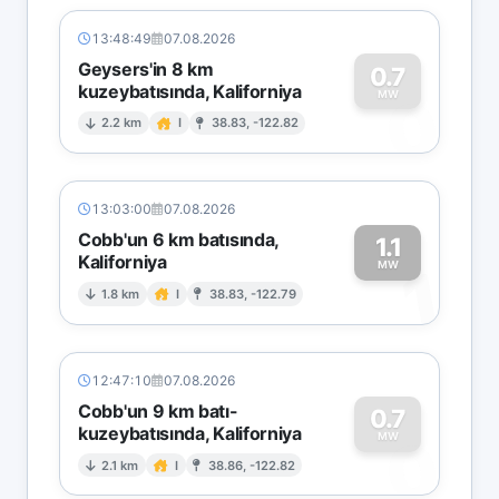
13:48:49
07.08.2026
Geysers'in 8 km
0.7
kuzeybatısında, Kaliforniya
0
MW
2.2 km
I
38.83, -122.82
13:03:00
07.08.2026
Cobb'un 6 km batısında,
1.1
Kaliforniya
1
MW
1.8 km
I
38.83, -122.79
12:47:10
07.08.2026
Cobb'un 9 km batı-
0.7
kuzeybatısında, Kaliforniya
0
MW
2.1 km
I
38.86, -122.82