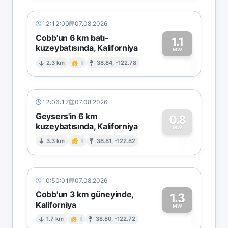
12:12:00
07.08.2026
Cobb'un 6 km batı-
1.1
kuzeybatısında, Kaliforniya
1
MW
2.3 km
I
38.84, -122.78
12:06:17
07.08.2026
Geysers'in 6 km
0.8
kuzeybatısında, Kaliforniya
0
MW
3.3 km
I
38.81, -122.82
10:50:01
07.08.2026
Cobb'un 3 km güneyinde,
1.3
Kaliforniya
1
MW
1.7 km
I
38.80, -122.72