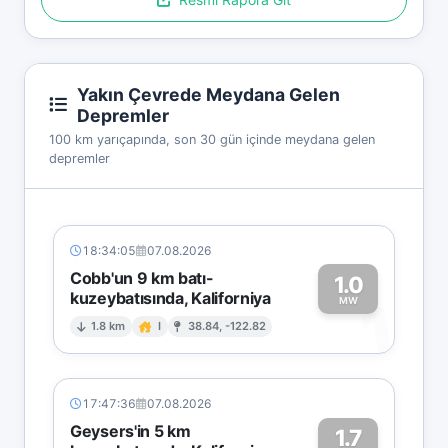
Yakın Çevrede Meydana Gelen
Depremler
100 km yarıçapında, son 30 gün içinde meydana gelen
depremler
18:34:05
07.08.2026
Cobb'un 9 km batı-
1.0
kuzeybatısında, Kaliforniya
1
MW
1.8 km
I
38.84, -122.82
17:47:36
07.08.2026
Geysers'in 5 km
1.7