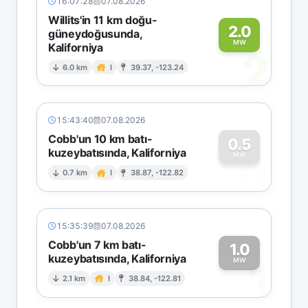
16:07:28
07.08.2026
Willits'in 11 km doğu-
2.0
güneydoğusunda,
MW
Kaliforniya
2
6.0 km
I
39.37, -123.24
15:43:40
07.08.2026
Cobb'un 10 km batı-
0.5
kuzeybatısında, Kaliforniya
0
MW
0.7 km
I
38.87, -122.82
15:35:39
07.08.2026
Cobb'un 7 km batı-
1.0
kuzeybatısında, Kaliforniya
1
MW
2.1 km
I
38.84, -122.81