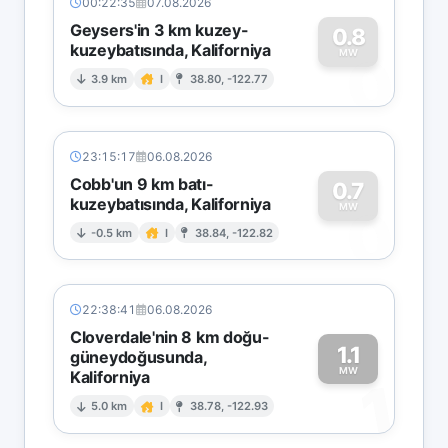
00:22:35
07.08.2026
Geysers'in 3 km kuzey-
0.8
kuzeybatısında, Kaliforniya
0
MW
3.9 km
I
38.80, -122.77
23:15:17
06.08.2026
Cobb'un 9 km batı-
0.7
kuzeybatısında, Kaliforniya
0
MW
-0.5 km
I
38.84, -122.82
22:38:41
06.08.2026
Cloverdale'nin 8 km doğu-
1.1
güneydoğusunda,
MW
Kaliforniya
1
5.0 km
I
38.78, -122.93