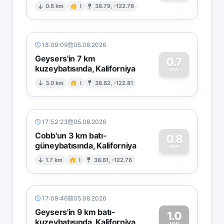
0
0.6 km
I
38.79, -122.76
18:09:09
05.08.2026
Geysers'in 7 km
0.7
kuzeybatısında, Kaliforniya
0
MW
3.0 km
I
38.82, -122.81
17:52:23
05.08.2026
Cobb'un 3 km batı-
0.8
güneybatısında, Kaliforniya
0
MW
1.7 km
I
38.81, -122.76
17:09:46
05.08.2026
Geysers'in 9 km batı-
1.0
kuzeybatısında, Kaliforniya
MW