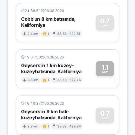
21:38:51
06.08.2026
Cobb'un 8 km batısında,
0.7
Kaliforniya
0
MW
2.4 km
I
38.83, -122.81
19:31:30
06.08.2026
Geysers'in 1 km kuzey-
1.1
kuzeybatısında, Kaliforniya
1
MW
3.8 km
I
38.78, -122.76
16:46:27
06.08.2026
Geysers'in 9 km batı-
0.7
kuzeybatısında, Kaliforniya
0
MW
2.3 km
I
38.82, -122.84