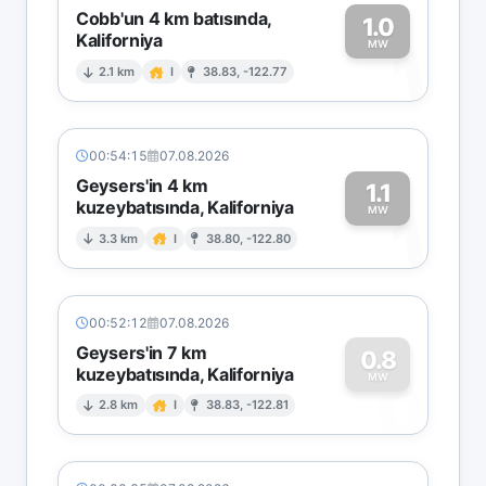
Cobb'un 4 km batısında,
1.0
Kaliforniya
1
MW
2.1 km
I
38.83, -122.77
00:54:15
07.08.2026
Geysers'in 4 km
1.1
kuzeybatısında, Kaliforniya
1
MW
3.3 km
I
38.80, -122.80
00:52:12
07.08.2026
Geysers'in 7 km
0.8
kuzeybatısında, Kaliforniya
0
MW
2.8 km
I
38.83, -122.81