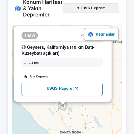
Konum Haritası
& Yakın
1096 Deprem
Depremler
×
1 MW
07.05 05:03
Geysers, Kaliforniya (10 km Batı-
Kuzeybatı açıkları)
2.4 km
Ana Deprem
USGS Raporu