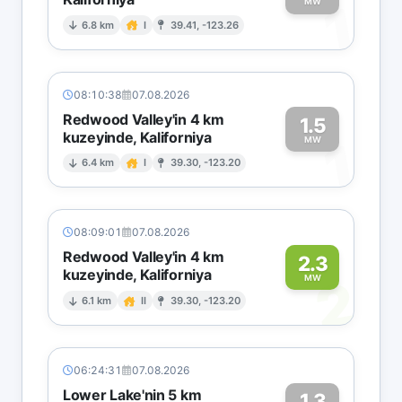
1
MW
6.8 km
I
39.41, -123.26
08:10:38
07.08.2026
Redwood Valley'in 4 km
1.5
kuzeyinde, Kaliforniya
1
MW
6.4 km
I
39.30, -123.20
08:09:01
07.08.2026
Redwood Valley'in 4 km
2.3
kuzeyinde, Kaliforniya
2
MW
6.1 km
II
39.30, -123.20
06:24:31
07.08.2026
Lower Lake'nin 5 km
1.3