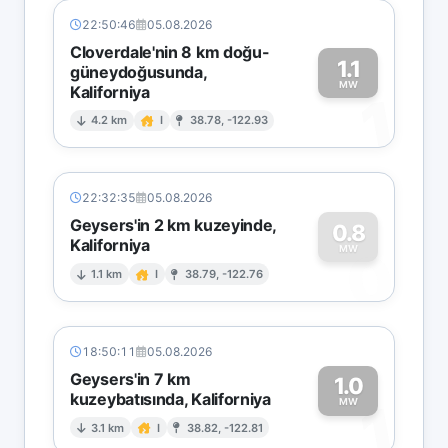
22:50:46
05.08.2026
Cloverdale'nin 8 km doğu-
1.1
güneydoğusunda,
MW
Kaliforniya
1
4.2 km
I
38.78, -122.93
22:32:35
05.08.2026
Geysers'in 2 km kuzeyinde,
0.8
Kaliforniya
0
MW
1.1 km
I
38.79, -122.76
18:50:11
05.08.2026
Geysers'in 7 km
1.0
kuzeybatısında, Kaliforniya
1
MW
3.1 km
I
38.82, -122.81