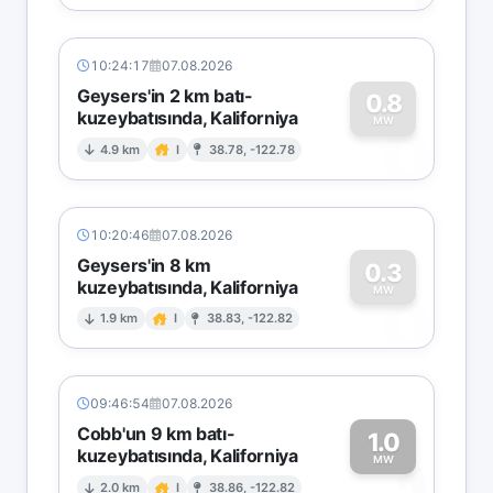
10:24:17
07.08.2026
Geysers'in 2 km batı-
0.8
kuzeybatısında, Kaliforniya
0
MW
4.9 km
I
38.78, -122.78
10:20:46
07.08.2026
Geysers'in 8 km
0.3
kuzeybatısında, Kaliforniya
0
MW
1.9 km
I
38.83, -122.82
09:46:54
07.08.2026
Cobb'un 9 km batı-
1.0
kuzeybatısında, Kaliforniya
MW
2.0 km
I
38.86, -122.82