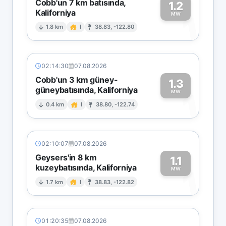
Cobb'un 7 km batısında,
1.2
Kaliforniya
1
MW
1.8 km
I
38.83, -122.80
02:14:30
07.08.2026
Cobb'un 3 km güney-
1.3
güneybatısında, Kaliforniya
1
MW
0.4 km
I
38.80, -122.74
02:10:07
07.08.2026
Geysers'in 8 km
1.1
kuzeybatısında, Kaliforniya
1
MW
1.7 km
I
38.83, -122.82
01:20:35
07.08.2026