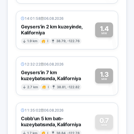
14:01:58
06.08.2026
Geysers'in 2 km kuzeyinde,
1.4
Kaliforniya
1
MW
1.9 km
I
38.79, -122.76
12:32:22
06.08.2026
Geysers'in 7 km
1.3
kuzeybatısında, Kaliforniya
1
MW
2.7 km
I
38.81, -122.82
11:35:02
06.08.2026
Cobb'un 5 km batı-
0.7
kuzeybatısında, Kaliforniya
MW
1.7 km
I
38.84, -122.78