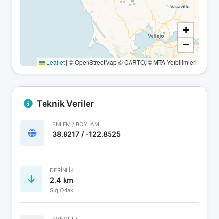
+
−
Leaflet
|
© OpenStreetMap © CARTO, © MTA Yerbilimleri
Teknik Veriler
ENLEM / BOYLAM
38.8217 / -122.8525
DERINLIK
2.4 km
Sığ Odak
EVENT ID