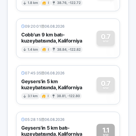
1
1.8 km
I
38.76, -122.72
09:20:01
06.08.2026
Cobb'un 9 km batı-
0.7
kuzeybatısında, Kaliforniya
0
MW
1.4 km
I
38.84, -122.82
07:45:35
06.08.2026
Geysers'in 5 km
0.7
kuzeybatısında, Kaliforniya
0
MW
3.1 km
I
38.81, -122.80
05:28:15
06.08.2026
Geysers'in 5 km batı-
1.1
kuzeybatısında, Kaliforniya
MW