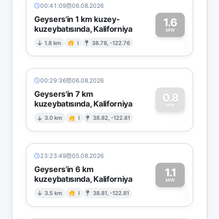
00:41:09
06.08.2026
Geysers'in 1 km kuzey-
1.6
kuzeybatısında, Kaliforniya
1
MW
1.8 km
I
38.78, -122.76
00:29:36
06.08.2026
Geysers'in 7 km
0.8
kuzeybatısında, Kaliforniya
0
MW
3.0 km
I
38.82, -122.81
23:23:49
05.08.2026
Geysers'in 6 km
1.1
kuzeybatısında, Kaliforniya
1
MW
3.5 km
I
38.81, -122.81