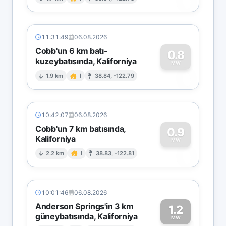
0
11:31:49
06.08.2026
Cobb'un 6 km batı-
0.8
kuzeybatısında, Kaliforniya
0
MW
1.9 km
I
38.84, -122.79
10:42:07
06.08.2026
Cobb'un 7 km batısında,
0.9
Kaliforniya
0
MW
2.2 km
I
38.83, -122.81
10:01:46
06.08.2026
Anderson Springs'in 3 km
1.2
güneybatısında, Kaliforniya
MW