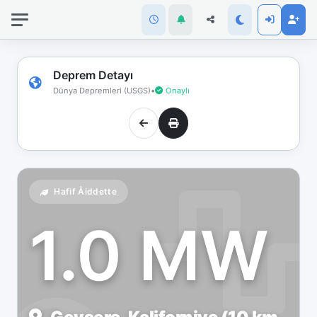
İnternet
bağlantınız
koptu!
Çevrimdışı
Deprem Detayı
moddasınız.
Dünya Depremleri (USGS)
•
Onaylı
Hafif Åiddette
1.0 MW