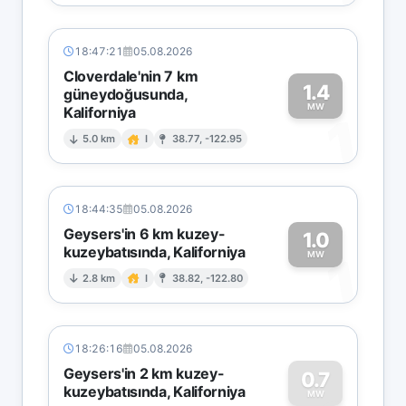
18:47:21
05.08.2026
Cloverdale'nin 7 km
1.4
güneydoğusunda,
MW
Kaliforniya
1
5.0 km
I
38.77, -122.95
18:44:35
05.08.2026
Geysers'in 6 km kuzey-
1.0
kuzeybatısında, Kaliforniya
1
MW
2.8 km
I
38.82, -122.80
18:26:16
05.08.2026
Geysers'in 2 km kuzey-
0.7
kuzeybatısında, Kaliforniya
MW