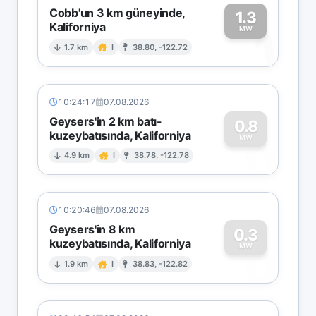
Cobb'un 3 km güneyinde,
1.3
Kaliforniya
1
MW
1.7 km
I
38.80, -122.72
10:24:17
07.08.2026
Geysers'in 2 km batı-
0.8
kuzeybatısında, Kaliforniya
0
MW
4.9 km
I
38.78, -122.78
10:20:46
07.08.2026
Geysers'in 8 km
0.3
kuzeybatısında, Kaliforniya
0
MW
1.9 km
I
38.83, -122.82