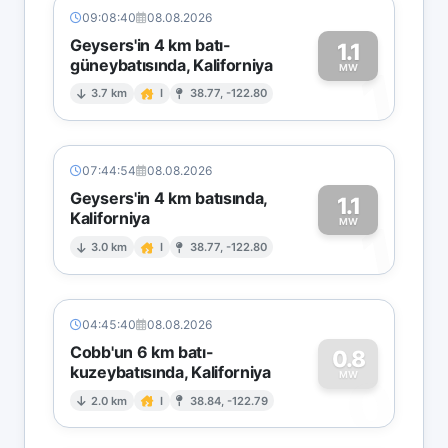
09:08:40
08.08.2026
Geysers'in 4 km batı-
1.1
güneybatısında, Kaliforniya
1
MW
3.7 km
I
38.77, -122.80
07:44:54
08.08.2026
Geysers'in 4 km batısında,
1.1
Kaliforniya
1
MW
3.0 km
I
38.77, -122.80
04:45:40
08.08.2026
Cobb'un 6 km batı-
0.8
kuzeybatısında, Kaliforniya
0
MW
2.0 km
I
38.84, -122.79