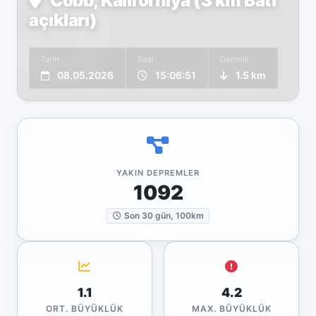
Cobb, Kaliforniya (3 km Batı
açıkları)
Tarih
Saat
Derinlik
08.05.2026
15:06:51
1.5 km
YAKIN DEPREMLER
1092
Son 30 gün, 100km
1.1
4.2
ORT. BÜYÜKLÜK
MAX. BÜYÜKLÜK