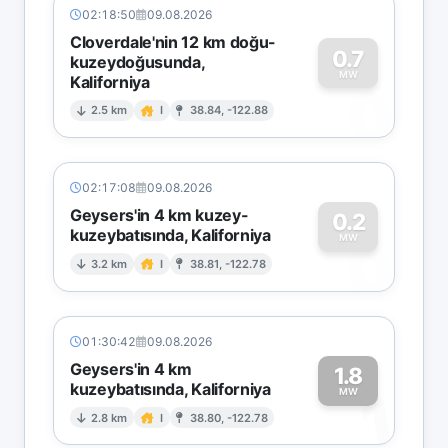
02:18:50
09.08.2026
Cloverdale'nin 12 km doğu-
0.7
kuzeydoğusunda,
MW
Kaliforniya
0
2.5 km
I
38.84, -122.88
02:17:08
09.08.2026
Geysers'in 4 km kuzey-
0.2
kuzeybatısında, Kaliforniya
0
MW
3.2 km
I
38.81, -122.78
01:30:42
09.08.2026
Geysers'in 4 km
1.8
kuzeybatısında, Kaliforniya
1
MW
2.8 km
I
38.80, -122.78