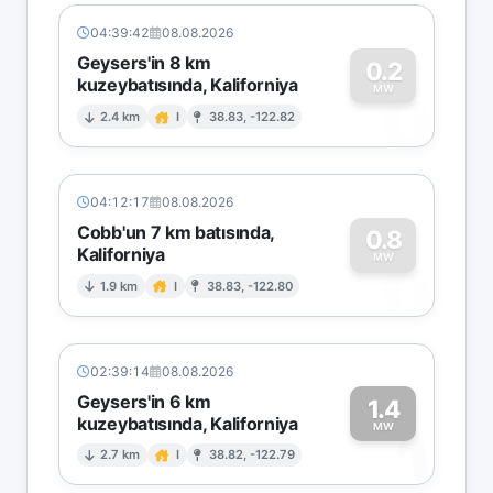
04:39:42
08.08.2026
Geysers'in 8 km
0.2
kuzeybatısında, Kaliforniya
0
MW
2.4 km
I
38.83, -122.82
04:12:17
08.08.2026
Cobb'un 7 km batısında,
0.8
Kaliforniya
0
MW
1.9 km
I
38.83, -122.80
02:39:14
08.08.2026
Geysers'in 6 km
1.4
kuzeybatısında, Kaliforniya
1
MW
2.7 km
I
38.82, -122.79