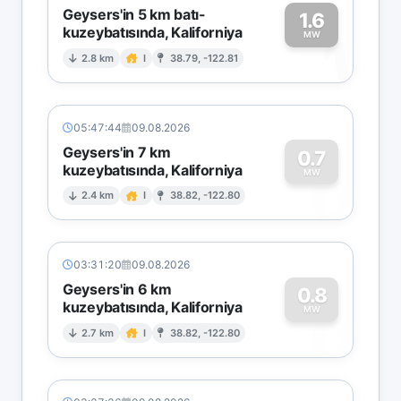
Geysers'in 5 km batı-
1.6
kuzeybatısında, Kaliforniya
1
MW
2.8 km
I
38.79, -122.81
05:47:44
09.08.2026
Geysers'in 7 km
0.7
kuzeybatısında, Kaliforniya
0
MW
2.4 km
I
38.82, -122.80
03:31:20
09.08.2026
Geysers'in 6 km
0.8
kuzeybatısında, Kaliforniya
0
MW
2.7 km
I
38.82, -122.80