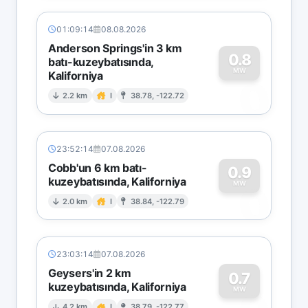
01:09:14
08.08.2026
Anderson Springs'in 3 km
0.8
batı-kuzeybatısında,
MW
Kaliforniya
0
2.2 km
I
38.78, -122.72
23:52:14
07.08.2026
Cobb'un 6 km batı-
0.9
kuzeybatısında, Kaliforniya
0
MW
2.0 km
I
38.84, -122.79
23:03:14
07.08.2026
Geysers'in 2 km
0.7
kuzeybatısında, Kaliforniya
MW
4.2 km
I
38.79, -122.77