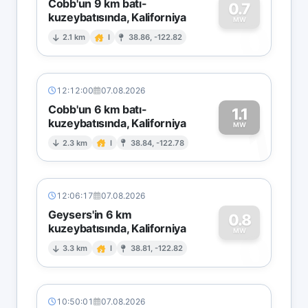
Cobb'un 9 km batı-
0.7
kuzeybatısında, Kaliforniya
0
MW
2.1 km
I
38.86, -122.82
12:12:00
07.08.2026
Cobb'un 6 km batı-
1.1
kuzeybatısında, Kaliforniya
1
MW
2.3 km
I
38.84, -122.78
12:06:17
07.08.2026
Geysers'in 6 km
0.8
kuzeybatısında, Kaliforniya
0
MW
3.3 km
I
38.81, -122.82
10:50:01
07.08.2026