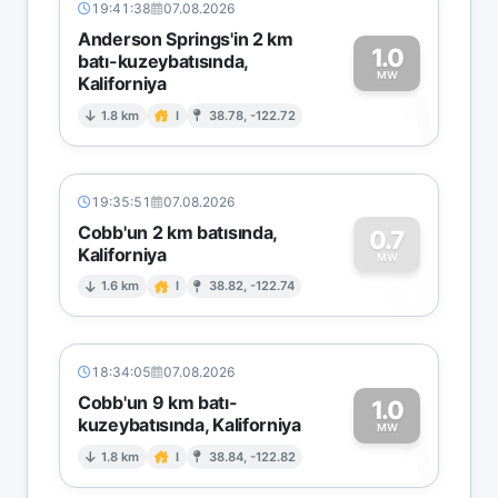
19:41:38
07.08.2026
Anderson Springs'in 2 km
1.0
batı-kuzeybatısında,
MW
Kaliforniya
1
1.8 km
I
38.78, -122.72
19:35:51
07.08.2026
Cobb'un 2 km batısında,
0.7
Kaliforniya
0
MW
1.6 km
I
38.82, -122.74
18:34:05
07.08.2026
Cobb'un 9 km batı-
1.0
kuzeybatısında, Kaliforniya
1
MW
1.8 km
I
38.84, -122.82