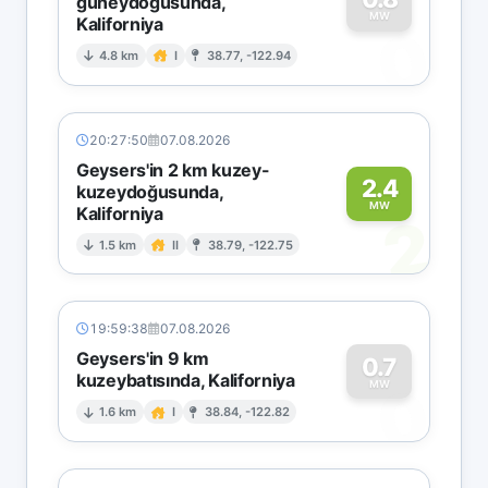
güneydoğusunda,
MW
Kaliforniya
0
4.8 km
I
38.77, -122.94
20:27:50
07.08.2026
Geysers'in 2 km kuzey-
2.4
kuzeydoğusunda,
MW
Kaliforniya
2
1.5 km
II
38.79, -122.75
19:59:38
07.08.2026
Geysers'in 9 km
0.7
kuzeybatısında, Kaliforniya
0
MW
1.6 km
I
38.84, -122.82