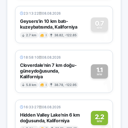
23:13:22
08.08.2026
Geysers'in 10 km batı-
0.7
kuzeybatısında, Kaliforniya
0
MW
2.7 km
I
38.82, -122.85
18:58:10
08.08.2026
Cloverdale'nin 7 km doğu-
1.1
güneydoğusunda,
MW
Kaliforniya
1
5.8 km
I
38.78, -122.95
16:33:27
08.08.2026
Hidden Valley Lake'nin 6 km
2.2
doğusunda, Kaliforniya
MW