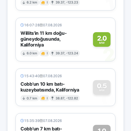
1
6.2 km
I
39.37, -123.23
16:07:28
07.08.2026
Willits'in 11 km doğu-
2.0
güneydoğusunda,
MW
Kaliforniya
2
6.0 km
I
39.37, -123.24
15:43:40
07.08.2026
Cobb'un 10 km batı-
0.5
kuzeybatısında, Kaliforniya
0
MW
0.7 km
I
38.87, -122.82
15:35:39
07.08.2026
Cobb'un 7 km batı-
1.0