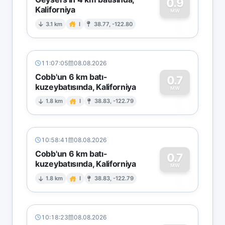
0.9
Kaliforniya
0
MW
3.1 km
I
38.77, -122.80
11:07:05
08.08.2026
Cobb'un 6 km batı-
0.7
kuzeybatısında, Kaliforniya
0
MW
1.8 km
I
38.83, -122.79
10:58:41
08.08.2026
Cobb'un 6 km batı-
0.7
kuzeybatısında, Kaliforniya
0
MW
1.8 km
I
38.83, -122.79
10:18:23
08.08.2026