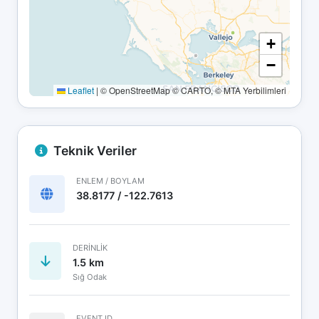
+
−
Leaflet
|
© OpenStreetMap © CARTO, © MTA Yerbilimleri
Teknik Veriler
ENLEM / BOYLAM
38.8177 / -122.7613
DERINLIK
1.5 km
Sığ Odak
EVENT ID