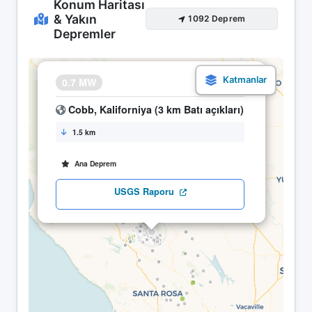
Konum Haritası
& Yakın
1092 Deprem
Depremler
×
0.7 MW
08.05 15:06
Cobb, Kaliforniya (3 km Batı açıkları)
1.5 km
Ana Deprem
USGS Raporu