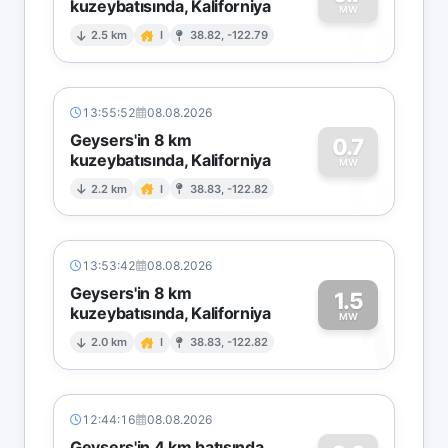
kuzeybatısında, Kaliforniya
0
MW
2.5 km
I
38.82, -122.79
13:55:52
08.08.2026
Geysers'in 8 km
0.7
kuzeybatısında, Kaliforniya
0
MW
2.2 km
I
38.83, -122.82
13:53:42
08.08.2026
Geysers'in 8 km
1.5
kuzeybatısında, Kaliforniya
1
MW
2.0 km
I
38.83, -122.82
12:44:16
08.08.2026
Geysers'in 4 km batısında,