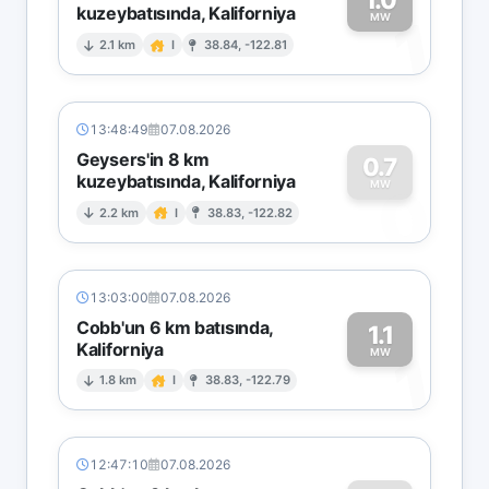
kuzeybatısında, Kaliforniya
1
MW
2.1 km
I
38.84, -122.81
13:48:49
07.08.2026
Geysers'in 8 km
0.7
kuzeybatısında, Kaliforniya
0
MW
2.2 km
I
38.83, -122.82
13:03:00
07.08.2026
Cobb'un 6 km batısında,
1.1
Kaliforniya
1
MW
1.8 km
I
38.83, -122.79
12:47:10
07.08.2026