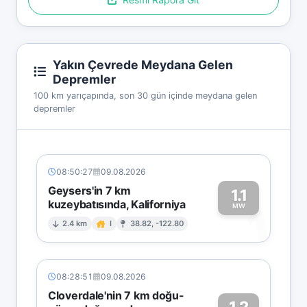
Yakın Çevrede Meydana Gelen
Depremler
100 km yarıçapında, son 30 gün içinde meydana gelen
depremler
08:50:27
09.08.2026
Geysers'in 7 km
1.1
kuzeybatısında, Kaliforniya
1
MW
2.4 km
I
38.82, -122.80
08:28:51
09.08.2026
Cloverdale'nin 7 km doğu-
1.2