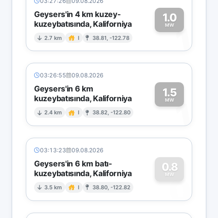
03:27:26
09.08.2026
Geysers'in 4 km kuzey-
1.0
kuzeybatısında, Kaliforniya
1
MW
2.7 km
I
38.81, -122.78
03:26:55
09.08.2026
Geysers'in 6 km
1.5
kuzeybatısında, Kaliforniya
1
MW
2.4 km
I
38.82, -122.80
03:13:23
09.08.2026
Geysers'in 6 km batı-
0.8
kuzeybatısında, Kaliforniya
0
MW
3.5 km
I
38.80, -122.82