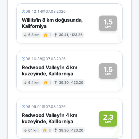
08:42:14
07.08.2026
Willits'in 8 km doğusunda,
1.5
Kaliforniya
1
MW
6.8 km
I
39.41, -123.26
08:10:38
07.08.2026
Redwood Valley'in 4 km
1.5
kuzeyinde, Kaliforniya
1
MW
6.4 km
I
39.30, -123.20
08:09:01
07.08.2026
Redwood Valley'in 4 km
2.3
kuzeyinde, Kaliforniya
2
MW
6.1 km
II
39.30, -123.20