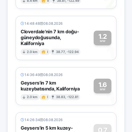
2
8.4 km
II
38.81, -122.49
14:48:48
08.08.2026
Cloverdale'nin 7 km doğu-
1.2
güneydoğusunda,
MW
Kaliforniya
1
2.0 km
I
38.77, -122.94
14:36:49
08.08.2026
Geysers'in 7 km
1.6
kuzeybatısında, Kaliforniya
1
MW
2.0 km
I
38.83, -122.81
14:26:34
08.08.2026
Geysers'in 5 km kuzey-
0.7