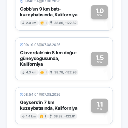
09:46:54
07.08.2026
Cobb'un 9 km batı-
1.0
kuzeybatısında, Kaliforniya
1
MW
2.0 km
I
38.86, -122.82
09:19:08
07.08.2026
Cloverdale'nin 8 km doğu-
1.5
güneydoğusunda,
MW
Kaliforniya
1
4.3 km
I
38.78, -122.93
08:54:01
07.08.2026
Geysers'in 7 km
1.1
kuzeybatısında, Kaliforniya
1
MW
1.4 km
I
38.82, -122.81