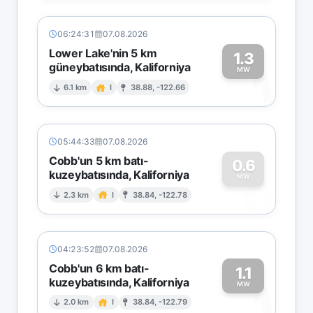
06:24:31
07.08.2026
Lower Lake'nin 5 km
1.3
güneybatısında, Kaliforniya
1
MW
6.1 km
I
38.88, -122.66
05:44:33
07.08.2026
Cobb'un 5 km batı-
0.6
kuzeybatısında, Kaliforniya
0
MW
2.3 km
I
38.84, -122.78
04:23:52
07.08.2026
Cobb'un 6 km batı-
1.1
kuzeybatısında, Kaliforniya
1
MW
2.0 km
I
38.84, -122.79