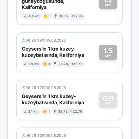
güneydoğusunda,
MW
Kaliforniya
1
4.4 km
I
38.77, -122.95
08:26:19
09.08.2026
Geysers'in 1 km kuzey-
1.5
kuzeybatısında, Kaliforniya
1
MW
1.8 km
I
38.78, -122.76
08:25:17
09.08.2026
Geysers'in 1 km kuzey-
0.9
kuzeybatısında, Kaliforniya
0
MW
2.1 km
I
38.78, -122.76
06:28:13
09.08.2026