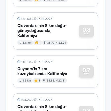
0
22:16:53
07.08.2026
Cloverdale'nin 8 km doğu-
0.8
güneydoğusunda,
MW
Kaliforniya
0
5.8 km
I
38.77, -122.94
21:11:52
07.08.2026
Geysers'in 7 km
0.7
kuzeybatısında, Kaliforniya
0
MW
1.5 km
I
38.83, -122.81
20:52:20
07.08.2026
Cloverdale'nin 8 km doğu-
0.8