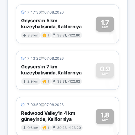
17:47:36
07.08.2026
Geysers'in 5 km
1.7
kuzeybatısında, Kaliforniya
1
MW
3.3 km
I
38.81, -122.80
17:13:22
07.08.2026
Geysers'in 7 km
0.9
kuzeybatısında, Kaliforniya
0
MW
2.9 km
I
38.81, -122.82
17:03:59
07.08.2026
Redwood Valley'in 4 km
1.8
güneyinde, Kaliforniya
1
MW
0.6 km
I
39.23, -123.20