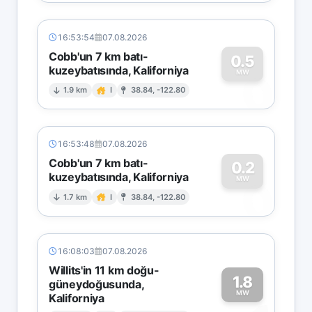
16:53:54
07.08.2026
Cobb'un 7 km batı-
0.5
kuzeybatısında, Kaliforniya
0
MW
1.9 km
I
38.84, -122.80
16:53:48
07.08.2026
Cobb'un 7 km batı-
0.2
kuzeybatısında, Kaliforniya
0
MW
1.7 km
I
38.84, -122.80
16:08:03
07.08.2026
Willits'in 11 km doğu-
1.8
güneydoğusunda,
MW
Kaliforniya