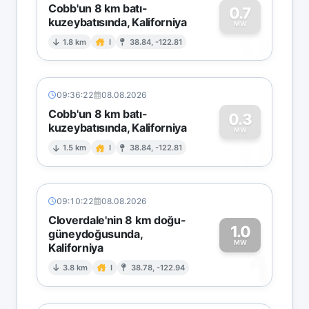
Cobb'un 8 km batı-
0.7
kuzeybatısında, Kaliforniya
0
MW
1.8 km
I
38.84, -122.81
09:36:22
08.08.2026
Cobb'un 8 km batı-
0.3
kuzeybatısında, Kaliforniya
0
MW
1.5 km
I
38.84, -122.81
09:10:22
08.08.2026
Cloverdale'nin 8 km doğu-
1.0
güneydoğusunda,
MW
Kaliforniya
1
3.8 km
I
38.78, -122.94