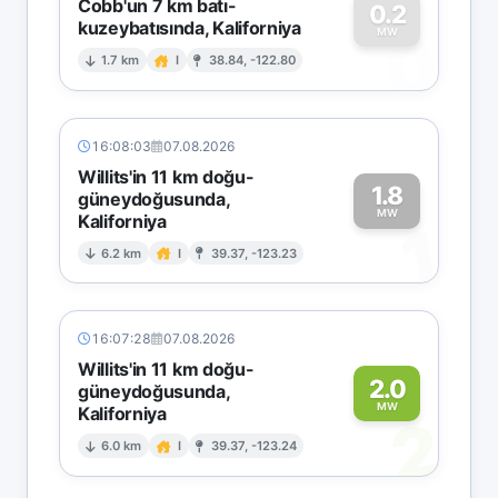
Cobb'un 7 km batı-
0.2
kuzeybatısında, Kaliforniya
0
MW
1.7 km
I
38.84, -122.80
16:08:03
07.08.2026
Willits'in 11 km doğu-
1.8
güneydoğusunda,
MW
Kaliforniya
1
6.2 km
I
39.37, -123.23
16:07:28
07.08.2026
Willits'in 11 km doğu-
2.0
güneydoğusunda,
MW
Kaliforniya
2
6.0 km
I
39.37, -123.24