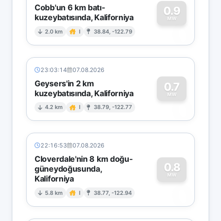
Cobb'un 6 km batı-
0.9
kuzeybatısında, Kaliforniya
0
MW
2.0 km
I
38.84, -122.79
23:03:14
07.08.2026
Geysers'in 2 km
0.7
kuzeybatısında, Kaliforniya
0
MW
4.2 km
I
38.79, -122.77
22:16:53
07.08.2026
Cloverdale'nin 8 km doğu-
0.8
güneydoğusunda,
MW
Kaliforniya
0
5.8 km
I
38.77, -122.94