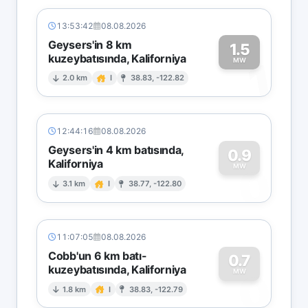
13:53:42
08.08.2026
Geysers'in 8 km
1.5
kuzeybatısında, Kaliforniya
1
MW
2.0 km
I
38.83, -122.82
12:44:16
08.08.2026
Geysers'in 4 km batısında,
0.9
Kaliforniya
0
MW
3.1 km
I
38.77, -122.80
11:07:05
08.08.2026
Cobb'un 6 km batı-
0.7
kuzeybatısında, Kaliforniya
0
MW
1.8 km
I
38.83, -122.79