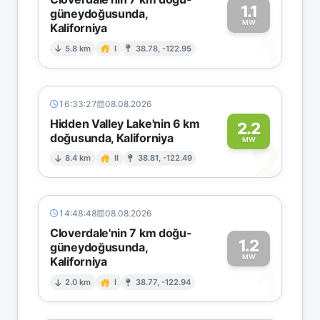
1.1
güneydoğusunda,
MW
Kaliforniya
1
5.8 km
I
38.78, -122.95
16:33:27
08.08.2026
Hidden Valley Lake'nin 6 km
2.2
doğusunda, Kaliforniya
2
MW
8.4 km
II
38.81, -122.49
14:48:48
08.08.2026
Cloverdale'nin 7 km doğu-
1.2
güneydoğusunda,
MW
Kaliforniya
1
2.0 km
I
38.77, -122.94