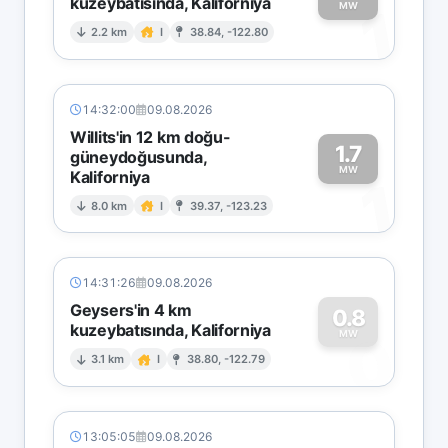
kuzeybatısında, Kaliforniya
1
MW
2.2 km
I
38.84, -122.80
14:32:00
09.08.2026
Willits'in 12 km doğu-
1.7
güneydoğusunda,
MW
Kaliforniya
1
8.0 km
I
39.37, -123.23
14:31:26
09.08.2026
Geysers'in 4 km
0.8
kuzeybatısında, Kaliforniya
0
MW
3.1 km
I
38.80, -122.79
13:05:05
09.08.2026