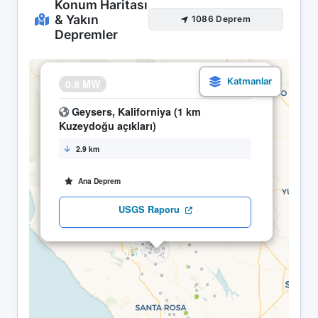
Konum Haritası
& Yakın
1086 Deprem
Depremler
×
0.8 MW
08.05 18:49
Geysers, Kaliforniya (1 km
Kuzeydoğu açıkları)
2.9 km
Ana Deprem
USGS Raporu