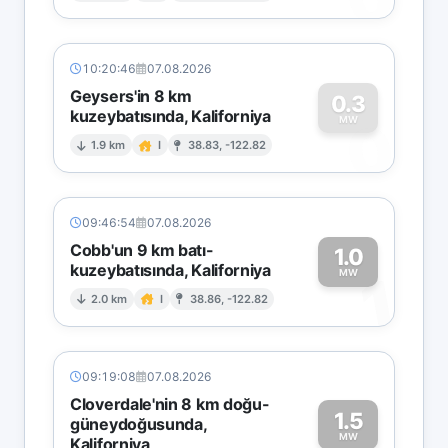
10:20:46
07.08.2026
Geysers'in 8 km
0.3
kuzeybatısında, Kaliforniya
0
MW
1.9 km
I
38.83, -122.82
09:46:54
07.08.2026
Cobb'un 9 km batı-
1.0
kuzeybatısında, Kaliforniya
1
MW
2.0 km
I
38.86, -122.82
09:19:08
07.08.2026
Cloverdale'nin 8 km doğu-
1.5
güneydoğusunda,
MW
Kaliforniya