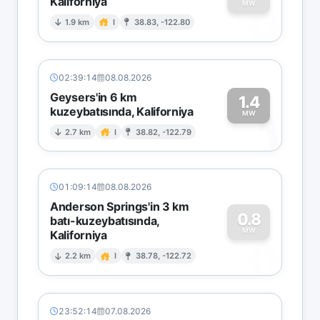
Kaliforniya
0
MW
1.9 km
I
38.83, -122.80
02:39:14
08.08.2026
Geysers'in 6 km
1.4
kuzeybatısında, Kaliforniya
1
MW
2.7 km
I
38.82, -122.79
01:09:14
08.08.2026
Anderson Springs'in 3 km
0.8
batı-kuzeybatısında,
MW
Kaliforniya
0
2.2 km
I
38.78, -122.72
23:52:14
07.08.2026