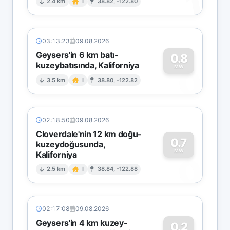
1
2.4 km
I
38.82, -122.80
03:13:23
09.08.2026
Geysers'in 6 km batı-
0.8
kuzeybatısında, Kaliforniya
0
MW
3.5 km
I
38.80, -122.82
02:18:50
09.08.2026
Cloverdale'nin 12 km doğu-
0.7
kuzeydoğusunda,
MW
Kaliforniya
0
2.5 km
I
38.84, -122.88
02:17:08
09.08.2026
Geysers'in 4 km kuzey-
0.2