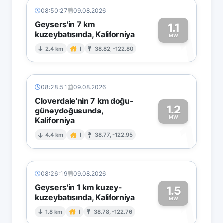
08:50:27
09.08.2026
Geysers'in 7 km
1.1
kuzeybatısında, Kaliforniya
1
MW
2.4 km
I
38.82, -122.80
08:28:51
09.08.2026
Cloverdale'nin 7 km doğu-
1.2
güneydoğusunda,
MW
Kaliforniya
1
4.4 km
I
38.77, -122.95
08:26:19
09.08.2026
Geysers'in 1 km kuzey-
1.5
kuzeybatısında, Kaliforniya
1
MW
1.8 km
I
38.78, -122.76