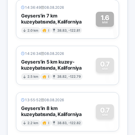
14:36:49
08.08.2026
Geysers'in 7 km
1.6
kuzeybatısında, Kaliforniya
1
MW
2.0 km
I
38.83, -122.81
14:26:34
08.08.2026
Geysers'in 5 km kuzey-
0.7
kuzeybatısında, Kaliforniya
0
MW
2.5 km
I
38.82, -122.79
13:55:52
08.08.2026
Geysers'in 8 km
0.7
kuzeybatısında, Kaliforniya
0
MW
2.2 km
I
38.83, -122.82