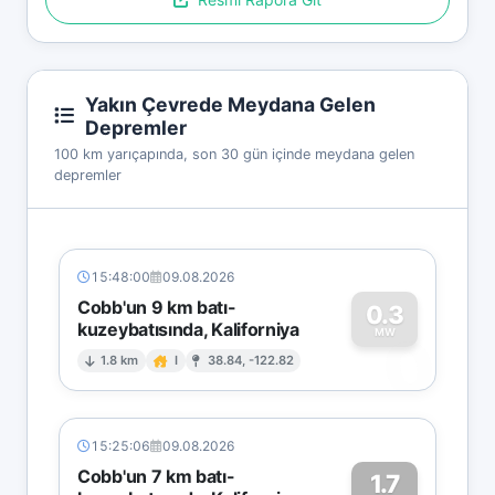
Yakın Çevrede Meydana Gelen
Depremler
100 km yarıçapında, son 30 gün içinde meydana gelen
depremler
15:48:00
09.08.2026
Cobb'un 9 km batı-
0.3
kuzeybatısında, Kaliforniya
0
MW
1.8 km
I
38.84, -122.82
15:25:06
09.08.2026
Cobb'un 7 km batı-
1.7