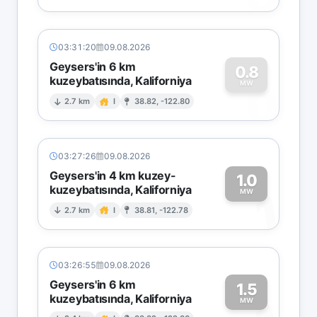
03:31:20
09.08.2026
Geysers'in 6 km
0.8
kuzeybatısında, Kaliforniya
0
MW
2.7 km
I
38.82, -122.80
03:27:26
09.08.2026
Geysers'in 4 km kuzey-
1.0
kuzeybatısında, Kaliforniya
1
MW
2.7 km
I
38.81, -122.78
03:26:55
09.08.2026
Geysers'in 6 km
1.5
kuzeybatısında, Kaliforniya
MW