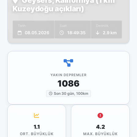
Geysers, Kaliforniya (1 km
Kuzeydoğu açıkları)
Tarih
Saat
Derinlik
08.05.2026
18:49:35
2.9 km
YAKIN DEPREMLER
1086
Son 30 gün, 100km
1.1
4.2
ORT. BÜYÜKLÜK
MAX. BÜYÜKLÜK