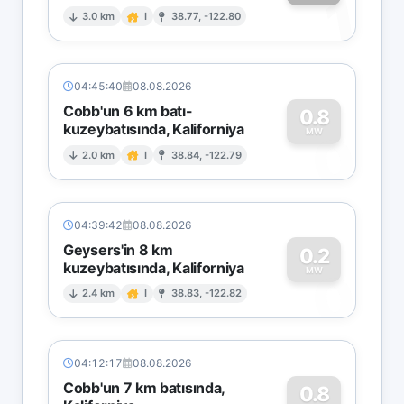
1
3.0 km
I
38.77, -122.80
04:45:40
08.08.2026
Cobb'un 6 km batı-
0.8
kuzeybatısında, Kaliforniya
0
MW
2.0 km
I
38.84, -122.79
04:39:42
08.08.2026
Geysers'in 8 km
0.2
kuzeybatısında, Kaliforniya
0
MW
2.4 km
I
38.83, -122.82
04:12:17
08.08.2026
Cobb'un 7 km batısında,
0.8