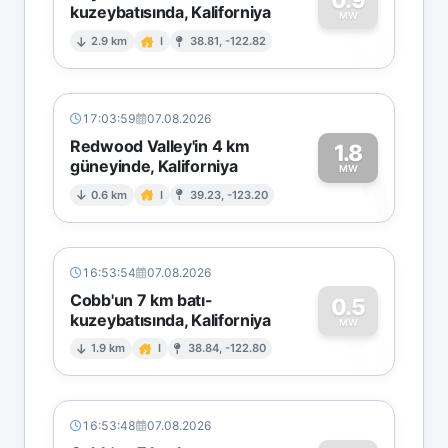
kuzeybatısında, Kaliforniya
0
MW
2.9 km
I
38.81, -122.82
17:03:59
07.08.2026
Redwood Valley'in 4 km
1.8
güneyinde, Kaliforniya
1
MW
0.6 km
I
39.23, -123.20
16:53:54
07.08.2026
Cobb'un 7 km batı-
0.5
kuzeybatısında, Kaliforniya
0
MW
1.9 km
I
38.84, -122.80
16:53:48
07.08.2026