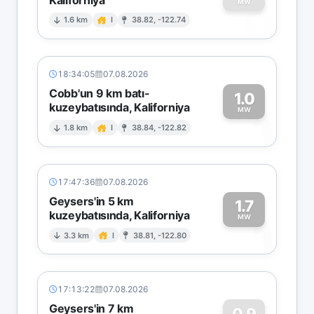
0
MW
1.6 km
I
38.82, -122.74
18:34:05
07.08.2026
Cobb'un 9 km batı-
1.0
kuzeybatısında, Kaliforniya
1
MW
1.8 km
I
38.84, -122.82
17:47:36
07.08.2026
Geysers'in 5 km
1.7
kuzeybatısında, Kaliforniya
1
MW
3.3 km
I
38.81, -122.80
17:13:22
07.08.2026
Geysers'in 7 km
0.9