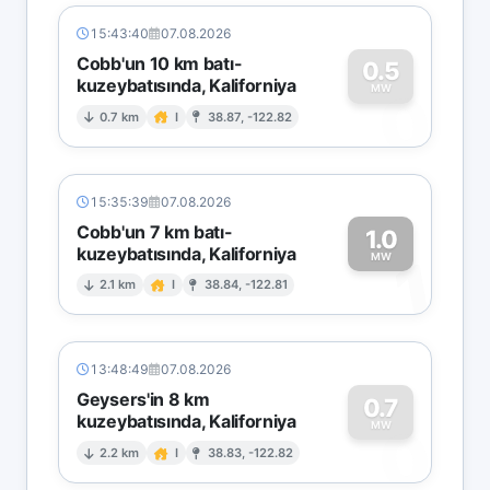
15:43:40
07.08.2026
Cobb'un 10 km batı-
0.5
kuzeybatısında, Kaliforniya
0
MW
0.7 km
I
38.87, -122.82
15:35:39
07.08.2026
Cobb'un 7 km batı-
1.0
kuzeybatısında, Kaliforniya
1
MW
2.1 km
I
38.84, -122.81
13:48:49
07.08.2026
Geysers'in 8 km
0.7
kuzeybatısında, Kaliforniya
0
MW
2.2 km
I
38.83, -122.82