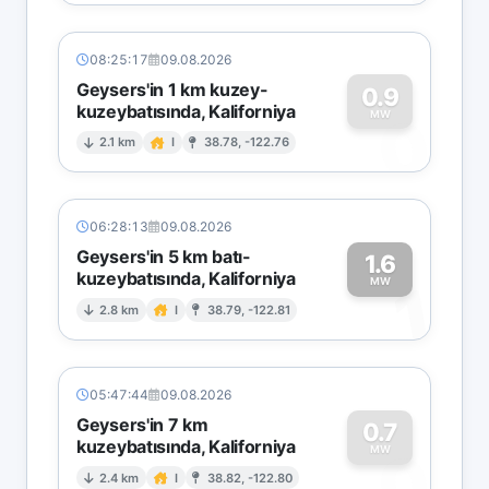
08:25:17
09.08.2026
Geysers'in 1 km kuzey-
0.9
kuzeybatısında, Kaliforniya
0
MW
2.1 km
I
38.78, -122.76
06:28:13
09.08.2026
Geysers'in 5 km batı-
1.6
kuzeybatısında, Kaliforniya
1
MW
2.8 km
I
38.79, -122.81
05:47:44
09.08.2026
Geysers'in 7 km
0.7
kuzeybatısında, Kaliforniya
0
MW
2.4 km
I
38.82, -122.80