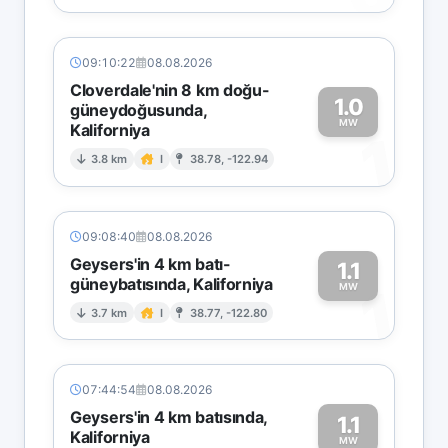
09:10:22
08.08.2026
Cloverdale'nin 8 km doğu-
1.0
güneydoğusunda,
MW
Kaliforniya
1
3.8 km
I
38.78, -122.94
09:08:40
08.08.2026
Geysers'in 4 km batı-
1.1
güneybatısında, Kaliforniya
1
MW
3.7 km
I
38.77, -122.80
07:44:54
08.08.2026
Geysers'in 4 km batısında,
1.1
Kaliforniya
MW