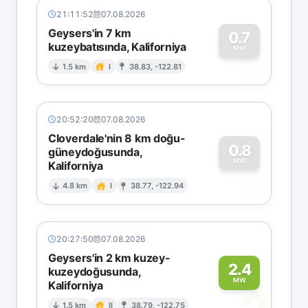
21:11:52
07.08.2026
Geysers'in 7 km
0.7
kuzeybatısında, Kaliforniya
0
MW
1.5 km
I
38.83, -122.81
20:52:20
07.08.2026
Cloverdale'nin 8 km doğu-
0.8
güneydoğusunda,
MW
Kaliforniya
0
4.8 km
I
38.77, -122.94
20:27:50
07.08.2026
Geysers'in 2 km kuzey-
2.4
kuzeydoğusunda,
MW
Kaliforniya
1.5 km
II
38.79, -122.75