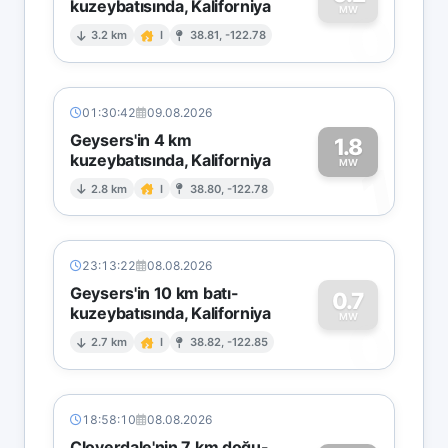
kuzeybatısında, Kaliforniya
0
MW
3.2 km
I
38.81, -122.78
01:30:42
09.08.2026
Geysers'in 4 km
1.8
kuzeybatısında, Kaliforniya
1
MW
2.8 km
I
38.80, -122.78
23:13:22
08.08.2026
Geysers'in 10 km batı-
0.7
kuzeybatısında, Kaliforniya
0
MW
2.7 km
I
38.82, -122.85
18:58:10
08.08.2026
Cloverdale'nin 7 km doğu-