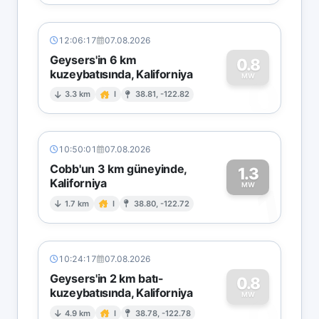
12:06:17
07.08.2026
Geysers'in 6 km
0.8
kuzeybatısında, Kaliforniya
0
MW
3.3 km
I
38.81, -122.82
10:50:01
07.08.2026
Cobb'un 3 km güneyinde,
1.3
Kaliforniya
1
MW
1.7 km
I
38.80, -122.72
10:24:17
07.08.2026
Geysers'in 2 km batı-
0.8
kuzeybatısında, Kaliforniya
0
MW
4.9 km
I
38.78, -122.78