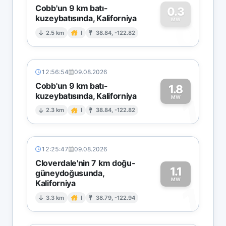
Cobb'un 9 km batı-
0.3
kuzeybatısında, Kaliforniya
0
MW
2.5 km
I
38.84, -122.82
12:56:54
09.08.2026
Cobb'un 9 km batı-
1.8
kuzeybatısında, Kaliforniya
1
MW
2.3 km
I
38.84, -122.82
12:25:47
09.08.2026
Cloverdale'nin 7 km doğu-
1.1
güneydoğusunda,
MW
Kaliforniya
1
3.3 km
I
38.79, -122.94