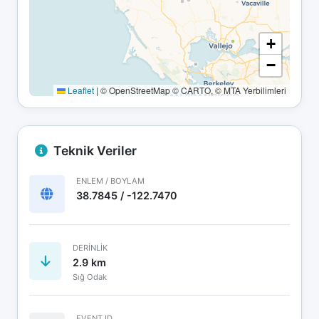
+
−
Leaflet
|
© OpenStreetMap © CARTO, © MTA Yerbilimleri
Teknik Veriler
ENLEM / BOYLAM
38.7845 / -122.7470
DERINLIK
2.9 km
Sığ Odak
EVENT ID