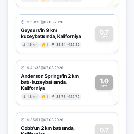
2
19:59:38
07.08.2026
Geysers'in 9 km
0.7
kuzeybatısında, Kaliforniya
0
MW
1.6 km
I
38.84, -122.82
19:41:38
07.08.2026
Anderson Springs'in 2 km
1.0
batı-kuzeybatısında,
MW
Kaliforniya
1
1.8 km
I
38.78, -122.72
19:35:51
07.08.2026
Cobb'un 2 km batısında,
0.7
Kaliforniya