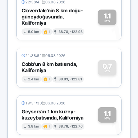
22:38:41
06.08.2026
Cloverdale'nin 8 km doğu-
1.1
güneydoğusunda,
MW
Kaliforniya
1
5.0 km
I
38.78, -122.93
21:38:51
06.08.2026
Cobb'un 8 km batısında,
0.7
Kaliforniya
0
MW
2.4 km
I
38.83, -122.81
19:31:30
06.08.2026
Geysers'in 1 km kuzey-
1.1
kuzeybatısında, Kaliforniya
1
MW
3.8 km
I
38.78, -122.76