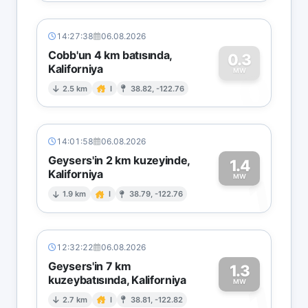
14:27:38
06.08.2026
Cobb'un 4 km batısında,
0.3
Kaliforniya
0
MW
2.5 km
I
38.82, -122.76
14:01:58
06.08.2026
Geysers'in 2 km kuzeyinde,
1.4
Kaliforniya
1
MW
1.9 km
I
38.79, -122.76
12:32:22
06.08.2026
Geysers'in 7 km
1.3
kuzeybatısında, Kaliforniya
1
MW
2.7 km
I
38.81, -122.82