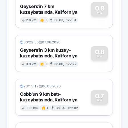
Geysers'in 7 km
0.8
kuzeybatısında, Kaliforniya
0
MW
2.8 km
I
38.83, -122.81
00:22:35
07.08.2026
Geysers'in 3 km kuzey-
0.8
kuzeybatısında, Kaliforniya
0
MW
3.9 km
I
38.80, -122.77
23:15:17
06.08.2026
Cobb'un 9 km batı-
0.7
kuzeybatısında, Kaliforniya
0
MW
-0.5 km
I
38.84, -122.82