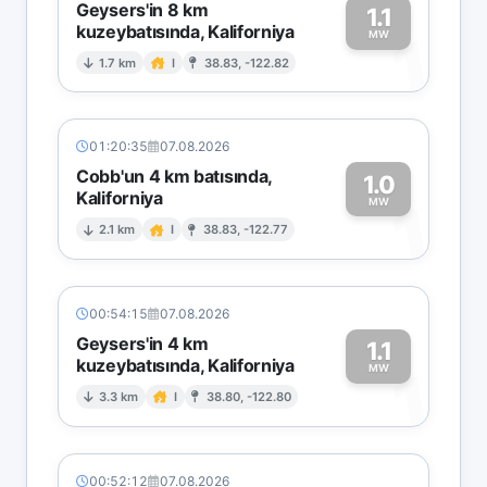
Geysers'in 8 km
1.1
kuzeybatısında, Kaliforniya
1
MW
1.7 km
I
38.83, -122.82
01:20:35
07.08.2026
Cobb'un 4 km batısında,
1.0
Kaliforniya
1
MW
2.1 km
I
38.83, -122.77
00:54:15
07.08.2026
Geysers'in 4 km
1.1
kuzeybatısında, Kaliforniya
1
MW
3.3 km
I
38.80, -122.80
00:52:12
07.08.2026