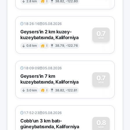
1
2.8 km
I
38.82, -122.80
18:26:16
05.08.2026
Geysers'in 2 km kuzey-
0.7
kuzeybatısında, Kaliforniya
0
MW
0.6 km
I
38.79, -122.76
18:09:09
05.08.2026
Geysers'in 7 km
0.7
kuzeybatısında, Kaliforniya
0
MW
3.0 km
I
38.82, -122.81
17:52:23
05.08.2026
Cobb'un 3 km batı-
0.8
güneybatısında, Kaliforniya
MW