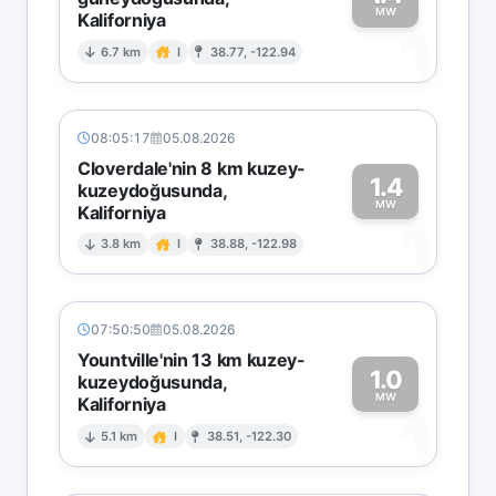
MW
Kaliforniya
1
6.7 km
I
38.77, -122.94
08:05:17
05.08.2026
Cloverdale'nin 8 km kuzey-
1.4
kuzeydoğusunda,
MW
Kaliforniya
1
3.8 km
I
38.88, -122.98
07:50:50
05.08.2026
Yountville'nin 13 km kuzey-
1.0
kuzeydoğusunda,
MW
Kaliforniya
1
5.1 km
I
38.51, -122.30