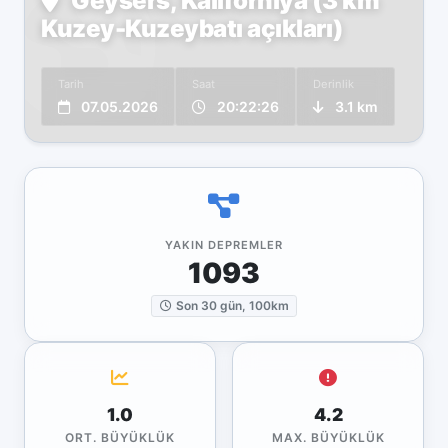
Geysers, Kaliforniya (3 km
Kuzey-Kuzeybatı açıkları)
Tarih
Saat
Derinlik
07.05.2026
20:22:26
3.1 km
YAKIN DEPREMLER
1093
Son 30 gün, 100km
1.0
4.2
ORT. BÜYÜKLÜK
MAX. BÜYÜKLÜK