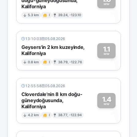
doğu-güneydoğusunda,
MW
Kaliforniya
1
5.3 km
I
39.24, -123.10
13:10:03
05.08.2026
Geysers'in 2 km kuzeyinde,
1.1
Kaliforniya
1
MW
0.8 km
I
38.79, -122.76
12:55:58
05.08.2026
Cloverdale'nin 8 km doğu-
1.4
güneydoğusunda,
MW
Kaliforniya
1
4.2 km
I
38.77, -122.94