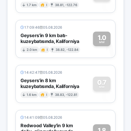
0
1.7 km
I
38.81, -122.76
17:09:46
05.08.2026
Geysers'in 9 km batı-
1.0
kuzeybatısında, Kaliforniya
1
MW
2.0 km
I
38.82, -122.84
14:42:47
05.08.2026
Geysers'in 8 km
0.7
kuzeybatısında, Kaliforniya
0
MW
1.6 km
I
38.83, -122.81
14:41:09
05.08.2026
Redwood Valley'in 9 km
1.8