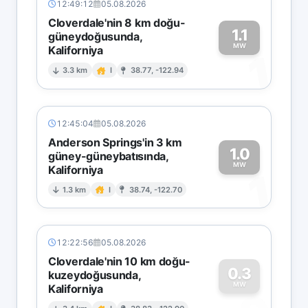
12:49:12
05.08.2026
Cloverdale'nin 8 km doğu-
1.1
güneydoğusunda,
MW
Kaliforniya
1
3.3 km
I
38.77, -122.94
12:45:04
05.08.2026
Anderson Springs'in 3 km
1.0
güney-güneybatısında,
MW
Kaliforniya
1
1.3 km
I
38.74, -122.70
12:22:56
05.08.2026
Cloverdale'nin 10 km doğu-
0.3
kuzeydoğusunda,
MW
Kaliforniya