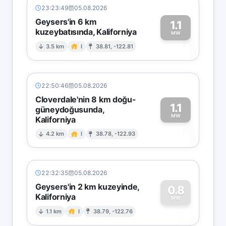
23:23:49
05.08.2026
Geysers'in 6 km
1.1
kuzeybatısında, Kaliforniya
1
MW
3.5 km
I
38.81, -122.81
22:50:46
05.08.2026
Cloverdale'nin 8 km doğu-
1.1
güneydoğusunda,
MW
Kaliforniya
1
4.2 km
I
38.78, -122.93
22:32:35
05.08.2026
Geysers'in 2 km kuzeyinde,
0.8
Kaliforniya
0
MW
1.1 km
I
38.79, -122.76