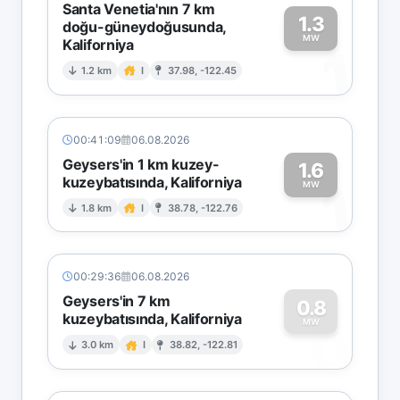
Santa Venetia'nın 7 km
1.3
doğu-güneydoğusunda,
MW
Kaliforniya
1
1.2 km
I
37.98, -122.45
00:41:09
06.08.2026
Geysers'in 1 km kuzey-
1.6
kuzeybatısında, Kaliforniya
1
MW
1.8 km
I
38.78, -122.76
00:29:36
06.08.2026
Geysers'in 7 km
0.8
kuzeybatısında, Kaliforniya
0
MW
3.0 km
I
38.82, -122.81