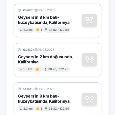
16:46:27
06.08.2026
Geysers'in 9 km batı-
0.7
kuzeybatısında, Kaliforniya
0
MW
2.3 km
I
38.82, -122.84
16:25:24
06.08.2026
Geysers'in 2 km doğusunda,
0.8
Kaliforniya
0
MW
1.5 km
I
38.78, -122.73
15:36:17
06.08.2026
Geysers'in 9 km batı-
0.9
kuzeybatısında, Kaliforniya
0
MW
2.3 km
I
38.82, -122.84