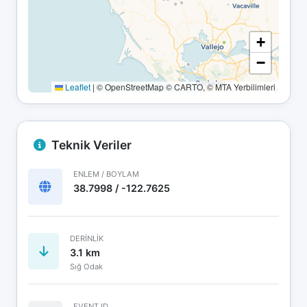
+
−
Leaflet
|
© OpenStreetMap © CARTO, © MTA Yerbilimleri
Teknik Veriler
ENLEM / BOYLAM
38.7998 / -122.7625
DERINLIK
3.1 km
Sığ Odak
EVENT ID