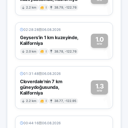
1
MW
2.2 km
I
38.79, -122.76
02:28:28
06.08.2026
Geysers'in 1 km kuzeyinde,
1.0
Kaliforniya
1
MW
2.0 km
I
38.78, -122.76
01:31:48
06.08.2026
Cloverdale'nin 7 km
1.3
güneydoğusunda,
MW
Kaliforniya
1
2.2 km
I
38.77, -122.95
00:44:16
06.08.2026