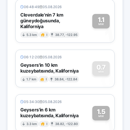
06:48:49
05.08.2026
Cloverdale'nin 7 km
1.1
güneydoğusunda,
MW
Kaliforniya
1
5.3 km
I
38.77, -122.95
06:12:20
05.08.2026
Geysers'in 10 km
0.7
kuzeybatısında, Kaliforniya
0
MW
1.7 km
I
38.84, -122.84
05:34:30
05.08.2026
Geysers'in 6 km
1.5
kuzeybatısında, Kaliforniya
1
MW
3.3 km
I
38.82, -122.80