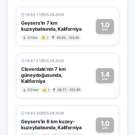
18:50:11
05.08.2026
Geysers'in 7 km
1.0
kuzeybatısında, Kaliforniya
1
MW
3.1 km
I
38.82, -122.81
18:47:21
05.08.2026
Cloverdale'nin 7 km
1.4
güneydoğusunda,
MW
Kaliforniya
1
5.0 km
I
38.77, -122.95
18:44:35
05.08.2026
Geysers'in 6 km kuzey-
1.0
kuzeybatısında, Kaliforniya
MW