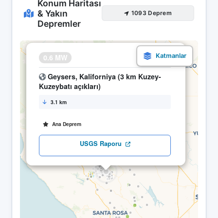
Konum Haritası
& Yakın
1093 Deprem
Depremler
×
0.6 MW
07.05 20:22
Geysers, Kaliforniya (3 km Kuzey-
Kuzeybatı açıkları)
3.1 km
Ana Deprem
USGS Raporu