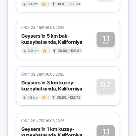
0
3.1 km
I
38.81, -122.80
05:28:15
06.08.2026
Geysers'in 5 km batı-
1.1
kuzeybatısında, Kaliforniya
1
MW
3.0 km
I
38.80, -122.81
04:02:28
06.08.2026
Geysers'in 3 km kuzey-
0.7
kuzeybatısında, Kaliforniya
0
MW
4.1 km
I
38.80, -122.76
02:29:47
06.08.2026
Geysers'in 1 km kuzey-
1.1
kuzeybatısında, Kaliforniya