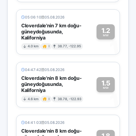
05:06:10
05.08.2026
Cloverdale'nin 7 km doğu-
1.2
güneydoğusunda,
MW
Kaliforniya
1
4.0 km
I
38.77, -122.95
04:47:42
05.08.2026
Cloverdale'nin 8 km doğu-
1.5
güneydoğusunda,
MW
Kaliforniya
1
4.6 km
I
38.78, -122.93
04:41:03
05.08.2026
Cloverdale'nin 8 km doğu-
1.8