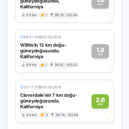
güneydoğusunda,
MW
Kaliforniya
1
5.0 km
I
38.78, -122.94
04:01:09
05.08.2026
Willits'in 12 km doğu-
1.8
güneydoğusunda,
MW
Kaliforniya
1
6.9 km
I
39.37, -123.23
03:17:33
05.08.2026
Cloverdale'nin 7 km doğu-
2.6
güneydoğusunda,
MW
Kaliforniya
2
4.3 km
II
38.79, -122.94