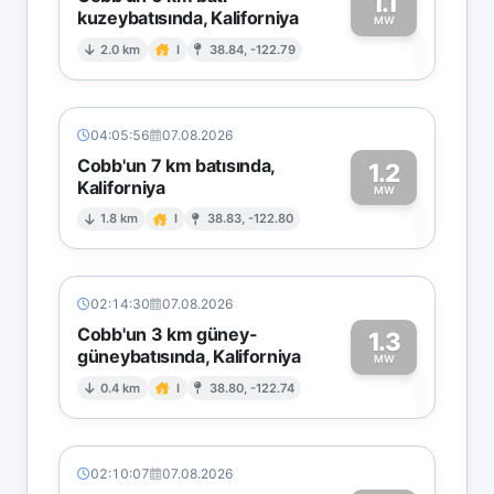
1.1
kuzeybatısında, Kaliforniya
1
MW
2.0 km
I
38.84, -122.79
04:05:56
07.08.2026
Cobb'un 7 km batısında,
1.2
Kaliforniya
1
MW
1.8 km
I
38.83, -122.80
02:14:30
07.08.2026
Cobb'un 3 km güney-
1.3
güneybatısında, Kaliforniya
1
MW
0.4 km
I
38.80, -122.74
02:10:07
07.08.2026