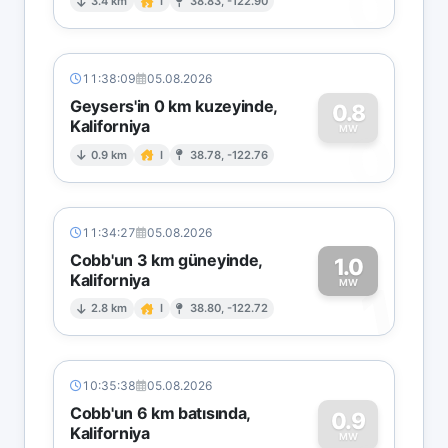
0
3.4 km
I
38.83, -122.90
11:38:09
05.08.2026
Geysers'in 0 km kuzeyinde,
0.8
Kaliforniya
0
MW
0.9 km
I
38.78, -122.76
11:34:27
05.08.2026
Cobb'un 3 km güneyinde,
1.0
Kaliforniya
1
MW
2.8 km
I
38.80, -122.72
10:35:38
05.08.2026
Cobb'un 6 km batısında,
0.9
Kaliforniya
MW