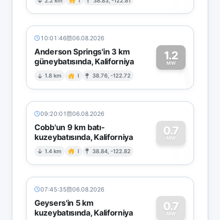
0
2.2 km
I
38.83, -122.81
10:01:46
06.08.2026
Anderson Springs'in 3 km
1.2
güneybatısında, Kaliforniya
1
MW
1.8 km
I
38.76, -122.72
09:20:01
06.08.2026
Cobb'un 9 km batı-
0.7
kuzeybatısında, Kaliforniya
0
MW
1.4 km
I
38.84, -122.82
07:45:35
06.08.2026
Geysers'in 5 km
0.7
kuzeybatısında, Kaliforniya
MW