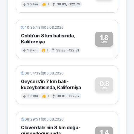
0
2.2 km
I
38.83, -122.79
10:35:18
05.08.2026
Cobb'un 8 km batısında,
1.8
Kaliforniya
1
MW
1.8 km
I
38.83, -122.81
08:54:39
05.08.2026
Geysers'in 7 km batı-
0.8
kuzeybatısında, Kaliforniya
0
MW
3.3 km
I
38.81, -122.82
08:29:51
05.08.2026
Cloverdale'nin 8 km doğu-
1.4
güneydoğusunda,