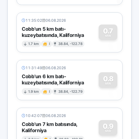
11:35:02
06.08.2026
Cobb'un 5 km batı-
0.7
kuzeybatısında, Kaliforniya
0
MW
1.7 km
I
38.84, -122.78
11:31:49
06.08.2026
Cobb'un 6 km batı-
0.8
kuzeybatısında, Kaliforniya
0
MW
1.9 km
I
38.84, -122.79
10:42:07
06.08.2026
Cobb'un 7 km batısında,
0.9
Kaliforniya
MW