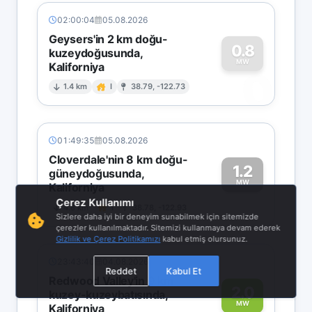
02:00:04
05.08.2026
Geysers'in 2 km doğu-
0.8
kuzeydoğusunda,
MW
Kaliforniya
0
1.4 km
I
38.79, -122.73
01:49:35
05.08.2026
Cloverdale'nin 8 km doğu-
1.2
güneydoğusunda,
MW
Kaliforniya
1
Çerez Kullanımı
4.8 km
I
38.78, -122.93
Sizlere daha iyi bir deneyim sunabilmek için sitemizde
çerezler kullanılmaktadır. Sitemizi kullanmaya devam ederek
Gizlilik ve Çerez Politikamızı
kabul etmiş olursunuz.
23:43:40
04.08.2026
Reddet
Kabul Et
Redwood Valley'in 9 km
2.0
kuzey-kuzeybatısında,
MW
Kaliforniya