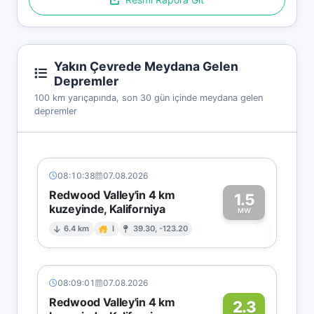
Yakın Çevrede Meydana Gelen
Depremler
100 km yarıçapında, son 30 gün içinde meydana gelen
depremler
08:10:38
07.08.2026
Redwood Valley'in 4 km
1.5
kuzeyinde, Kaliforniya
1
MW
6.4 km
I
39.30, -123.20
08:09:01
07.08.2026
Redwood Valley'in 4 km
2.3