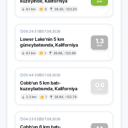
kuzeyinde, Kaliforniya
2
MW
6.1 km
II
39.30, -123.20
06:24:31
07.08.2026
Lower Lake'nin 5 km
1.3
güneybatısında, Kaliforniya
1
MW
6.1 km
I
38.88, -122.66
05:44:33
07.08.2026
Cobb'un 5 km batı-
0.6
kuzeybatısında, Kaliforniya
0
MW
2.3 km
I
38.84, -122.78
04:23:52
07.08.2026
Cobb'un 6 km batı-