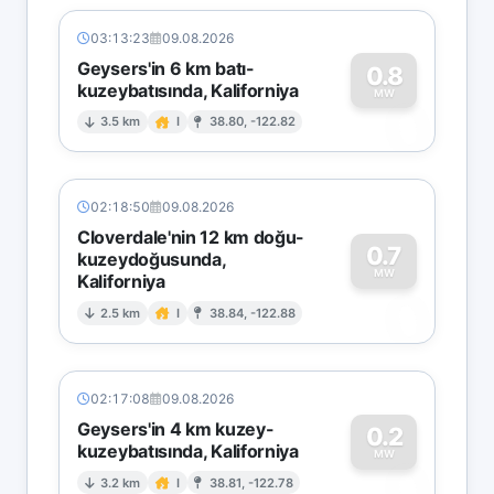
03:13:23
09.08.2026
Geysers'in 6 km batı-
0.8
kuzeybatısında, Kaliforniya
0
MW
3.5 km
I
38.80, -122.82
02:18:50
09.08.2026
Cloverdale'nin 12 km doğu-
0.7
kuzeydoğusunda,
MW
Kaliforniya
0
2.5 km
I
38.84, -122.88
02:17:08
09.08.2026
Geysers'in 4 km kuzey-
0.2
kuzeybatısında, Kaliforniya
0
MW
3.2 km
I
38.81, -122.78