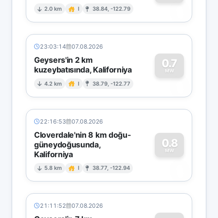
0
2.0 km
I
38.84, -122.79
23:03:14
07.08.2026
Geysers'in 2 km
0.7
kuzeybatısında, Kaliforniya
0
MW
4.2 km
I
38.79, -122.77
22:16:53
07.08.2026
Cloverdale'nin 8 km doğu-
0.8
güneydoğusunda,
MW
Kaliforniya
0
5.8 km
I
38.77, -122.94
21:11:52
07.08.2026