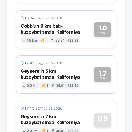
18:34:05
07.08.2026
Cobb'un 9 km batı-
1.0
kuzeybatısında, Kaliforniya
1
MW
1.8 km
I
38.84, -122.82
17:47:36
07.08.2026
Geysers'in 5 km
1.7
kuzeybatısında, Kaliforniya
1
MW
3.3 km
I
38.81, -122.80
17:13:22
07.08.2026
Geysers'in 7 km
0.9
kuzeybatısında, Kaliforniya
MW
2.9 km
I
38.81, -122.82