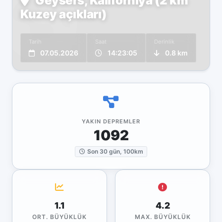
Geysers, Kaliforniya (2 km
Kuzey açıkları)
Tarih
Saat
Derinlik
07.05.2026
14:23:05
0.8 km
YAKIN DEPREMLER
1092
Son 30 gün, 100km
1.1
4.2
ORT. BÜYÜKLÜK
MAX. BÜYÜKLÜK