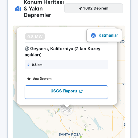
Konum Haritası
& Yakın
1092 Deprem
Depremler
×
0.8 MW
07.05 14:23
Geysers, Kaliforniya (2 km Kuzey
açıkları)
0.8 km
Ana Deprem
USGS Raporu