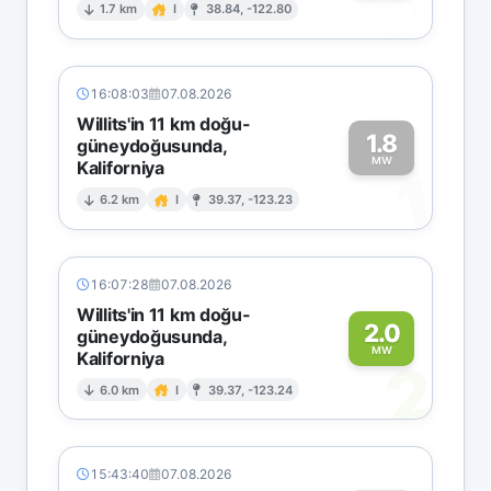
0
1.7 km
I
38.84, -122.80
16:08:03
07.08.2026
Willits'in 11 km doğu-
1.8
güneydoğusunda,
MW
Kaliforniya
1
6.2 km
I
39.37, -123.23
16:07:28
07.08.2026
Willits'in 11 km doğu-
2.0
güneydoğusunda,
MW
Kaliforniya
2
6.0 km
I
39.37, -123.24
15:43:40
07.08.2026