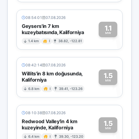
08:54:01
07.08.2026
Geysers'in 7 km
1.1
kuzeybatısında, Kaliforniya
1
MW
1.4 km
I
38.82, -122.81
08:42:14
07.08.2026
Willits'in 8 km doğusunda,
1.5
Kaliforniya
1
MW
6.8 km
I
39.41, -123.26
08:10:38
07.08.2026
Redwood Valley'in 4 km
1.5
kuzeyinde, Kaliforniya
1
MW
6.4 km
I
39.30, -123.20