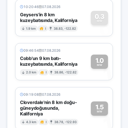
10:20:46
07.08.2026
Geysers'in 8 km
0.3
kuzeybatısında, Kaliforniya
0
MW
1.9 km
I
38.83, -122.82
09:46:54
07.08.2026
Cobb'un 9 km batı-
1.0
kuzeybatısında, Kaliforniya
1
MW
2.0 km
I
38.86, -122.82
09:19:08
07.08.2026
Cloverdale'nin 8 km doğu-
1.5
güneydoğusunda,
MW
Kaliforniya
1
4.3 km
I
38.78, -122.93