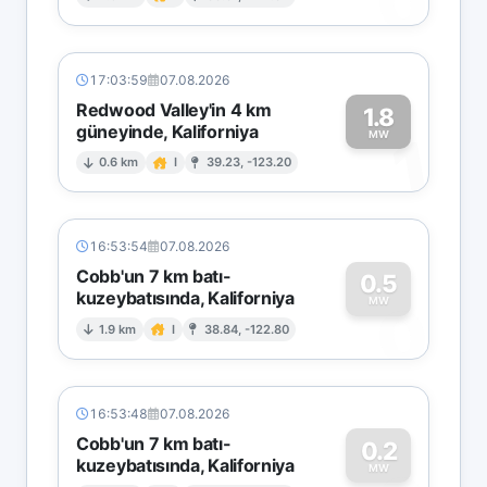
0
17:03:59
07.08.2026
Redwood Valley'in 4 km
1.8
güneyinde, Kaliforniya
1
MW
0.6 km
I
39.23, -123.20
16:53:54
07.08.2026
Cobb'un 7 km batı-
0.5
kuzeybatısında, Kaliforniya
0
MW
1.9 km
I
38.84, -122.80
16:53:48
07.08.2026
Cobb'un 7 km batı-
0.2
kuzeybatısında, Kaliforniya
MW