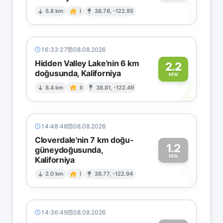
1
5.8 km
I
38.78, -122.95
16:33:27
08.08.2026
Hidden Valley Lake'nin 6 km
2.2
doğusunda, Kaliforniya
2
MW
8.4 km
II
38.81, -122.49
14:48:48
08.08.2026
Cloverdale'nin 7 km doğu-
1.2
güneydoğusunda,
MW
Kaliforniya
1
2.0 km
I
38.77, -122.94
14:36:49
08.08.2026