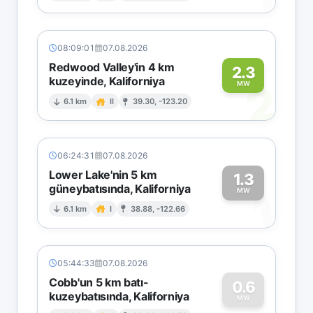
08:09:01
07.08.2026
Redwood Valley'in 4 km
2.3
kuzeyinde, Kaliforniya
2
MW
6.1 km
II
39.30, -123.20
06:24:31
07.08.2026
Lower Lake'nin 5 km
1.3
güneybatısında, Kaliforniya
1
MW
6.1 km
I
38.88, -122.66
05:44:33
07.08.2026
Cobb'un 5 km batı-
0.6
kuzeybatısında, Kaliforniya
MW