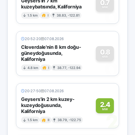
Geysers'in 7 km
0.7
kuzeybatısında, Kaliforniya
0
MW
1.5 km
I
38.83, -122.81
20:52:20
07.08.2026
Cloverdale'nin 8 km doğu-
0.8
güneydoğusunda,
MW
Kaliforniya
0
4.8 km
I
38.77, -122.94
20:27:50
07.08.2026
Geysers'in 2 km kuzey-
2.4
kuzeydoğusunda,
MW
Kaliforniya
2
1.5 km
II
38.79, -122.75