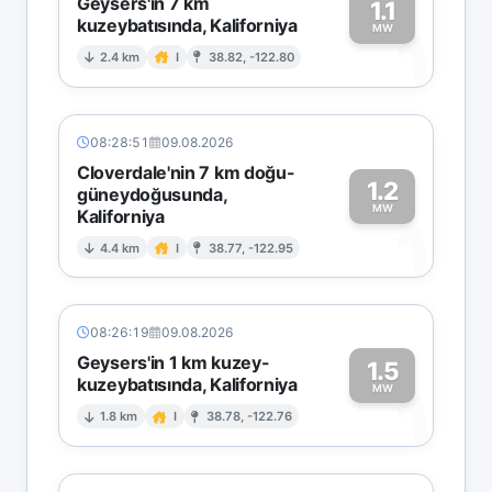
Geysers'in 7 km
1.1
kuzeybatısında, Kaliforniya
1
MW
2.4 km
I
38.82, -122.80
08:28:51
09.08.2026
Cloverdale'nin 7 km doğu-
1.2
güneydoğusunda,
MW
Kaliforniya
1
4.4 km
I
38.77, -122.95
08:26:19
09.08.2026
Geysers'in 1 km kuzey-
1.5
kuzeybatısında, Kaliforniya
1
MW
1.8 km
I
38.78, -122.76