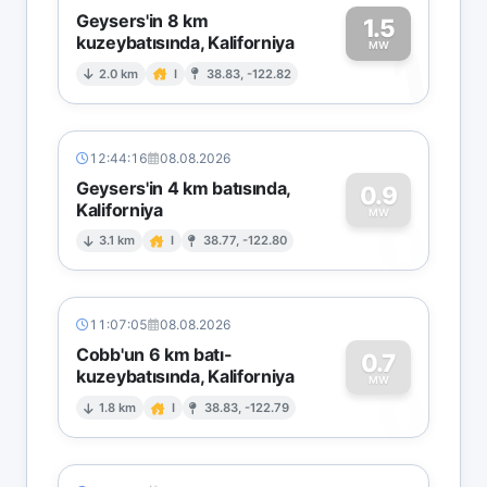
Geysers'in 8 km
1.5
kuzeybatısında, Kaliforniya
1
MW
2.0 km
I
38.83, -122.82
12:44:16
08.08.2026
Geysers'in 4 km batısında,
0.9
Kaliforniya
0
MW
3.1 km
I
38.77, -122.80
11:07:05
08.08.2026
Cobb'un 6 km batı-
0.7
kuzeybatısında, Kaliforniya
0
MW
1.8 km
I
38.83, -122.79