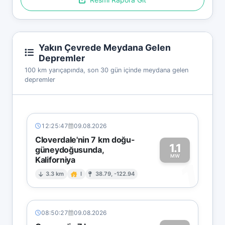
Yakın Çevrede Meydana Gelen
Depremler
100 km yarıçapında, son 30 gün içinde meydana gelen
depremler
12:25:47
09.08.2026
Cloverdale'nin 7 km doğu-
1.1
güneydoğusunda,
MW
Kaliforniya
1
3.3 km
I
38.79, -122.94
08:50:27
09.08.2026