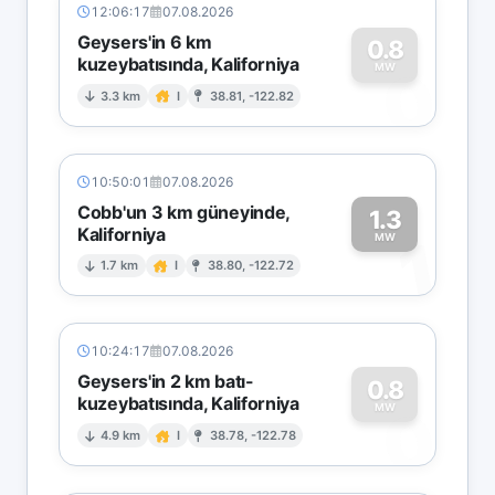
12:06:17
07.08.2026
Geysers'in 6 km
0.8
kuzeybatısında, Kaliforniya
0
MW
3.3 km
I
38.81, -122.82
10:50:01
07.08.2026
Cobb'un 3 km güneyinde,
1.3
Kaliforniya
1
MW
1.7 km
I
38.80, -122.72
10:24:17
07.08.2026
Geysers'in 2 km batı-
0.8
kuzeybatısında, Kaliforniya
0
MW
4.9 km
I
38.78, -122.78