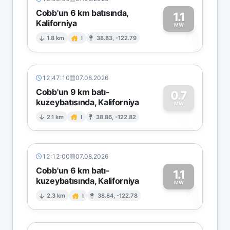
Cobb'un 6 km batısında,
1.1
Kaliforniya
1
MW
1.8 km
I
38.83, -122.79
12:47:10
07.08.2026
Cobb'un 9 km batı-
0.7
kuzeybatısında, Kaliforniya
0
MW
2.1 km
I
38.86, -122.82
12:12:00
07.08.2026
Cobb'un 6 km batı-
1.1
kuzeybatısında, Kaliforniya
1
MW
2.3 km
I
38.84, -122.78