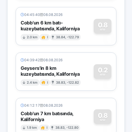
04:45:40
08.08.2026
Cobb'un 6 km batı-
0.8
kuzeybatısında, Kaliforniya
0
MW
2.0 km
I
38.84, -122.79
04:39:42
08.08.2026
Geysers'in 8 km
0.2
kuzeybatısında, Kaliforniya
0
MW
2.4 km
I
38.83, -122.82
04:12:17
08.08.2026
Cobb'un 7 km batısında,
0.8
Kaliforniya
0
MW
1.9 km
I
38.83, -122.80