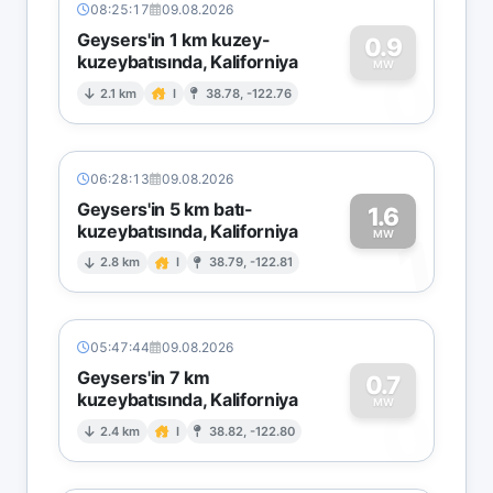
08:25:17
09.08.2026
Geysers'in 1 km kuzey-
0.9
kuzeybatısında, Kaliforniya
0
MW
2.1 km
I
38.78, -122.76
06:28:13
09.08.2026
Geysers'in 5 km batı-
1.6
kuzeybatısında, Kaliforniya
1
MW
2.8 km
I
38.79, -122.81
05:47:44
09.08.2026
Geysers'in 7 km
0.7
kuzeybatısında, Kaliforniya
0
MW
2.4 km
I
38.82, -122.80