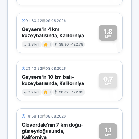
01:30:42
09.08.2026
Geysers'in 4 km
1.8
kuzeybatısında, Kaliforniya
1
MW
2.8 km
I
38.80, -122.78
23:13:22
08.08.2026
Geysers'in 10 km batı-
0.7
kuzeybatısında, Kaliforniya
0
MW
2.7 km
I
38.82, -122.85
18:58:10
08.08.2026
Cloverdale'nin 7 km doğu-
1.1
güneydoğusunda,
MW
Kaliforniya