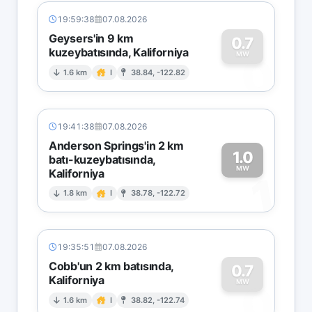
19:59:38
07.08.2026
Geysers'in 9 km
0.7
kuzeybatısında, Kaliforniya
0
MW
1.6 km
I
38.84, -122.82
19:41:38
07.08.2026
Anderson Springs'in 2 km
1.0
batı-kuzeybatısında,
MW
Kaliforniya
1
1.8 km
I
38.78, -122.72
19:35:51
07.08.2026
Cobb'un 2 km batısında,
0.7
Kaliforniya
0
MW
1.6 km
I
38.82, -122.74