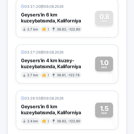
03:31:20
09.08.2026
Geysers'in 6 km
0.8
kuzeybatısında, Kaliforniya
0
MW
2.7 km
I
38.82, -122.80
03:27:26
09.08.2026
Geysers'in 4 km kuzey-
1.0
kuzeybatısında, Kaliforniya
1
MW
2.7 km
I
38.81, -122.78
03:26:55
09.08.2026
Geysers'in 6 km
1.5
kuzeybatısında, Kaliforniya
1
MW
2.4 km
I
38.82, -122.80