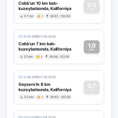
Cobb'un 10 km batı-
0.5
kuzeybatısında, Kaliforniya
0
MW
0.7 km
I
38.87, -122.82
15:35:39
07.08.2026
Cobb'un 7 km batı-
1.0
kuzeybatısında, Kaliforniya
1
MW
2.1 km
I
38.84, -122.81
13:48:49
07.08.2026
Geysers'in 8 km
0.7
kuzeybatısında, Kaliforniya
0
MW
2.2 km
I
38.83, -122.82
13:03:00
07.08.2026