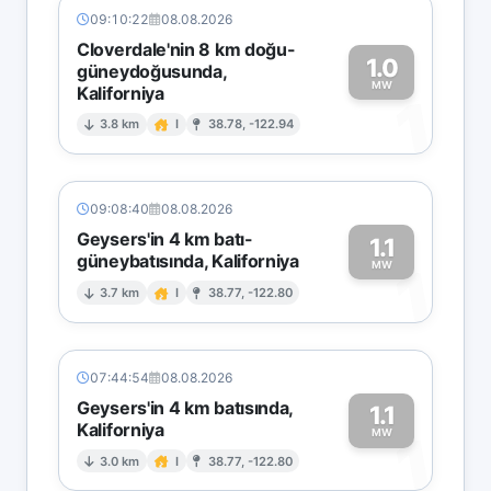
09:10:22
08.08.2026
Cloverdale'nin 8 km doğu-
1.0
güneydoğusunda,
MW
Kaliforniya
1
3.8 km
I
38.78, -122.94
09:08:40
08.08.2026
Geysers'in 4 km batı-
1.1
güneybatısında, Kaliforniya
1
MW
3.7 km
I
38.77, -122.80
07:44:54
08.08.2026
Geysers'in 4 km batısında,
1.1
Kaliforniya
1
MW
3.0 km
I
38.77, -122.80