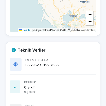
+
−
Leaflet
|
© OpenStreetMap © CARTO, © MTA Yerbilimleri
Teknik Veriler
ENLEM / BOYLAM
38.7952 / -122.7585
DERINLIK
0.8 km
Sığ Odak
EVENT ID