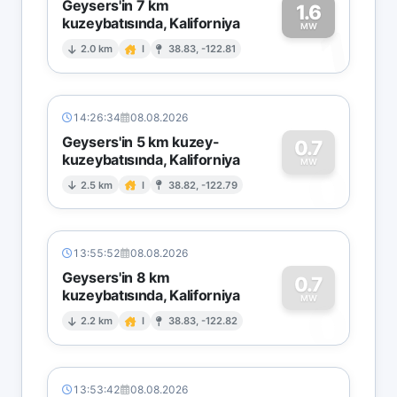
Geysers'in 7 km
1.6
kuzeybatısında, Kaliforniya
1
MW
2.0 km
I
38.83, -122.81
14:26:34
08.08.2026
Geysers'in 5 km kuzey-
0.7
kuzeybatısında, Kaliforniya
0
MW
2.5 km
I
38.82, -122.79
13:55:52
08.08.2026
Geysers'in 8 km
0.7
kuzeybatısında, Kaliforniya
0
MW
2.2 km
I
38.83, -122.82
13:53:42
08.08.2026