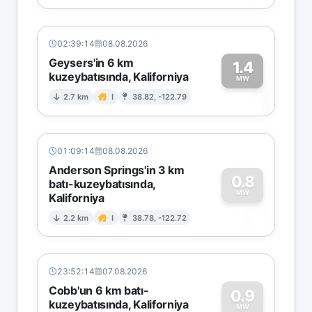
02:39:14
08.08.2026
Geysers'in 6 km
1.4
kuzeybatısında, Kaliforniya
1
MW
2.7 km
I
38.82, -122.79
01:09:14
08.08.2026
Anderson Springs'in 3 km
0.8
batı-kuzeybatısında,
MW
Kaliforniya
0
2.2 km
I
38.78, -122.72
23:52:14
07.08.2026
Cobb'un 6 km batı-
0.9
kuzeybatısında, Kaliforniya
MW