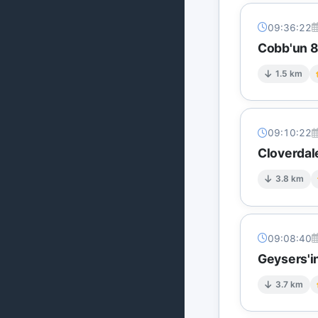
09:36:22
Cobb'un 8 
1.5 km
09:10:22
Cloverdal
3.8 km
09:08:40
Geysers'in
3.7 km