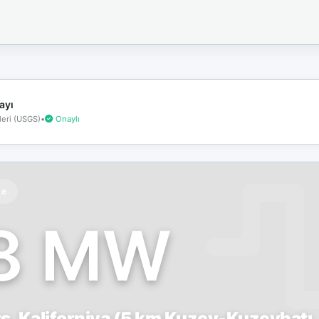
İnternet
bağlantınız
koptu!
Çevrimdışı
moddasınız.
ayı
eri (USGS)
•
Onaylı
te
.8 MW
, Kaliforniya (5 km Kuzey-Kuzeybatı