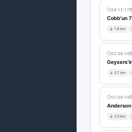
04:12:17
Cobb'un 7 
1.9 km
02:39:14
Geysers'in
2.7 km
01:09:14
Anderson S
2.2 km