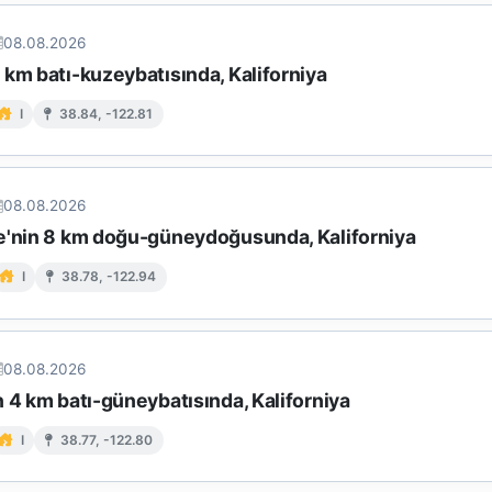
08.08.2026
km batı-kuzeybatısında, Kaliforniya
I
38.84, -122.81
08.08.2026
e'nin 8 km doğu-güneydoğusunda, Kaliforniya
I
38.78, -122.94
08.08.2026
 4 km batı-güneybatısında, Kaliforniya
I
38.77, -122.80