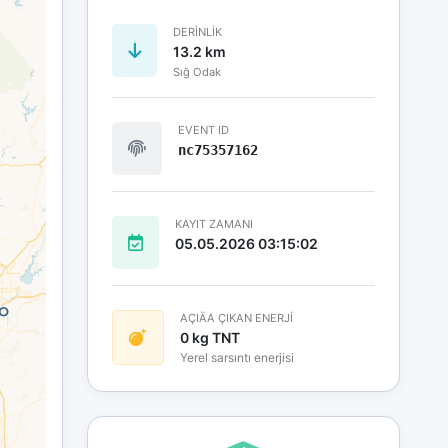
DERINLIK
13.2 km
Sığ Odak
EVENT ID
nc75357162
KAYIT ZAMANI
05.05.2026 03:15:02
AÇIÄA ÇIKAN ENERJİ
0 kg TNT
Yerel sarsıntı enerjisi