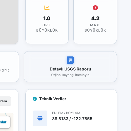
1.0
4.2
ORT.
MAX.
BÜYÜKLÜK
BÜYÜKLÜK
Detaylı USGS Raporu
e gidiş
Orjinal kaynağı inceleyin
Teknik Veriler
prem
ENLEM / BOYLAM
38.8133 / -122.7855