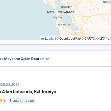
Leaflet
|
© OpenStreetMap © CARTO, © MTA Yerbi
de Meydana Gelen Depremler
10
08.08.2026
 4 km batısında, Kaliforniya
I
38.77, -122.80