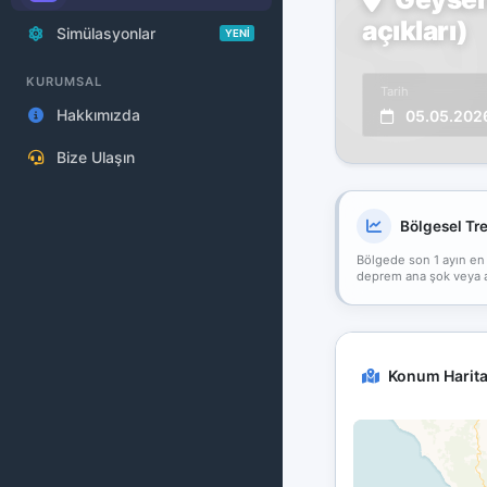
açıkları)
Simülasyonlar
YENİ
KURUMSAL
Tarih
Hakkımızda
05.05.202
Bize Ulaşın
Bölgesel Tr
Bölgede son 1 ayın en
deprem ana şok veya art
Konum Harita