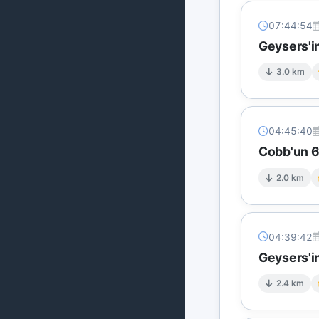
07:44:54
Geysers'in
3.0 km
04:45:40
Cobb'un 6 
2.0 km
04:39:42
Geysers'in
2.4 km