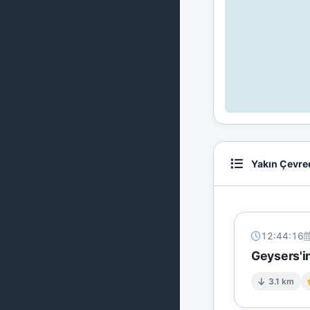
Yakın Çevre
12:44:16
Geysers'in
3.1 km