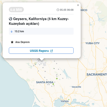
×
0.8 MW
05.05 06:08
Geysers, Kaliforniya (5 km Kuzey-
Kuzeybatı açıkları)
13.2 km
Ana Deprem
USGS Raporu