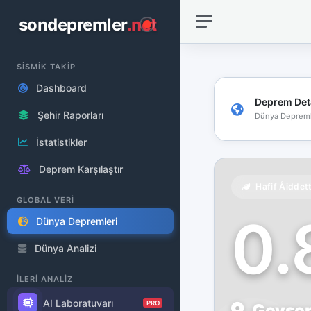
sondepremler
.net
SİSMİK TAKİP
Dashboard
Deprem Det
Şehir Raporları
Dünya Depreml
İstatistikler
Deprem Karşılaştır
Hafif Åiddet
GLOBAL VERİ
0
Dünya Depremleri
Dünya Analizi
İLERİ ANALİZ
AI Laboratuvarı
PRO
Geysers