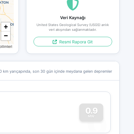
Veri Kaynağı
United States Geological Survey (USGS) anlık
+
veri akışından sağlanmaktadır.
−
Resmi Rapora Git
limleri
0 km yarıçapında, son 30 gün içinde meydana gelen depremler
0
0.9
MW