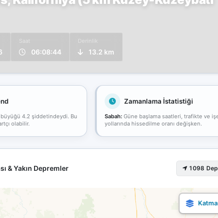
Saat
Derinlik
6
06:08:44
13.2 km
end
Zamanlama İstatistiği
 büyüğü 4.2 şiddetindeydi. Bu
Sabah:
Güne başlama saatleri, trafikte ve iş
çı olabilir.
yollarında hissedilme oranı değişken.
sı & Yakın Depremler
1098 De