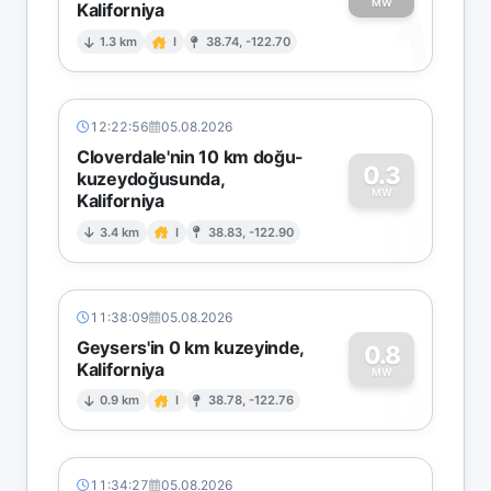
MW
Kaliforniya
1
1.3 km
I
38.74, -122.70
12:22:56
05.08.2026
Cloverdale'nin 10 km doğu-
0.3
kuzeydoğusunda,
MW
Kaliforniya
0
3.4 km
I
38.83, -122.90
11:38:09
05.08.2026
Geysers'in 0 km kuzeyinde,
0.8
Kaliforniya
0
MW
0.9 km
I
38.78, -122.76
11:34:27
05.08.2026