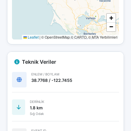
+
−
Leaflet
|
© OpenStreetMap © CARTO, © MTA Yerbilimleri
Teknik Veriler
ENLEM / BOYLAM
38.7768 / -122.7455
DERINLIK
1.8 km
Sığ Odak
EVENT ID