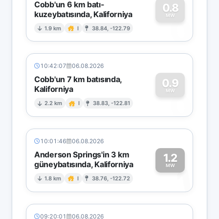
Cobb'un 6 km batı-
0.8
kuzeybatısında, Kaliforniya
0
MW
1.9 km
I
38.84, -122.79
10:42:07
06.08.2026
Cobb'un 7 km batısında,
0.9
Kaliforniya
0
MW
2.2 km
I
38.83, -122.81
10:01:46
06.08.2026
Anderson Springs'in 3 km
1.2
güneybatısında, Kaliforniya
1
MW
1.8 km
I
38.76, -122.72
09:20:01
06.08.2026