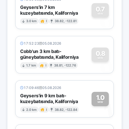
Geysers'in 7 km
0.7
kuzeybatısında, Kaliforniya
0
MW
3.0 km
I
38.82, -122.81
17:52:23
05.08.2026
Cobb'un 3 km batı-
0.8
güneybatısında, Kaliforniya
0
MW
1.7 km
I
38.81, -122.76
17:09:46
05.08.2026
Geysers'in 9 km batı-
1.0
kuzeybatısında, Kaliforniya
1
MW
2.0 km
I
38.82, -122.84