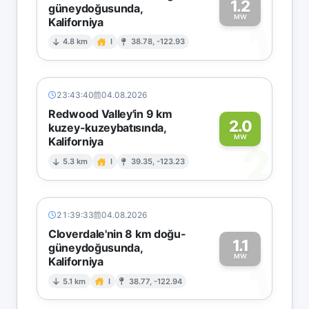
1.2
güneydoğusunda,
MW
Kaliforniya
1
4.8 km
I
38.78, -122.93
23:43:40
04.08.2026
Redwood Valley'in 9 km
2.0
kuzey-kuzeybatısında,
MW
Kaliforniya
2
5.3 km
I
39.35, -123.23
21:39:33
04.08.2026
Cloverdale'nin 8 km doğu-
1.1
güneydoğusunda,
MW
Kaliforniya
1
5.1 km
I
38.77, -122.94