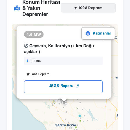
Konum Haritası
& Yakın
1098 Deprem
Depremler
×
1.6 MW
09.05 02:47
Geysers, Kaliforniya (1 km Doğu
açıkları)
1.8 km
Ana Deprem
USGS Raporu