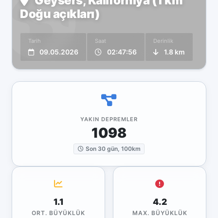
Geysers, Kaliforniya (1 km
Doğu açıkları)
Tarih
Saat
Derinlik
09.05.2026
02:47:56
1.8 km
YAKIN DEPREMLER
1098
Son 30 gün, 100km
1.1
4.2
ORT. BÜYÜKLÜK
MAX. BÜYÜKLÜK