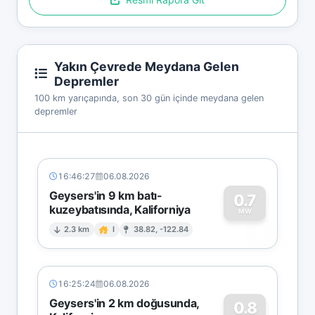
Yakın Çevrede Meydana Gelen
Depremler
100 km yarıçapında, son 30 gün içinde meydana gelen
depremler
16:46:27
06.08.2026
Geysers'in 9 km batı-
0.7
kuzeybatısında, Kaliforniya
0
MW
2.3 km
I
38.82, -122.84
16:25:24
06.08.2026
Geysers'in 2 km doğusunda,
0.8