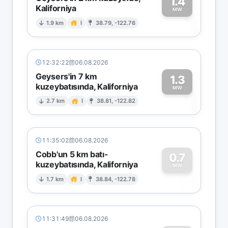
1.4
Kaliforniya
1
MW
1.9 km
I
38.79, -122.76
12:32:22
06.08.2026
Geysers'in 7 km
1.3
kuzeybatısında, Kaliforniya
1
MW
2.7 km
I
38.81, -122.82
11:35:02
06.08.2026
Cobb'un 5 km batı-
0.7
kuzeybatısında, Kaliforniya
0
MW
1.7 km
I
38.84, -122.78
11:31:49
06.08.2026