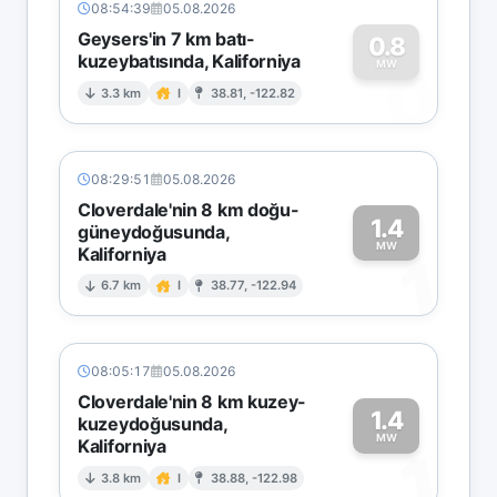
08:54:39
05.08.2026
Geysers'in 7 km batı-
0.8
kuzeybatısında, Kaliforniya
0
MW
3.3 km
I
38.81, -122.82
08:29:51
05.08.2026
Cloverdale'nin 8 km doğu-
1.4
güneydoğusunda,
MW
Kaliforniya
1
6.7 km
I
38.77, -122.94
08:05:17
05.08.2026
Cloverdale'nin 8 km kuzey-
1.4
kuzeydoğusunda,
MW
Kaliforniya
1
3.8 km
I
38.88, -122.98