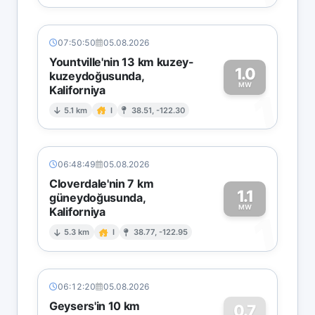
07:50:50
05.08.2026
Yountville'nin 13 km kuzey-
1.0
kuzeydoğusunda,
MW
Kaliforniya
1
5.1 km
I
38.51, -122.30
06:48:49
05.08.2026
Cloverdale'nin 7 km
1.1
güneydoğusunda,
MW
Kaliforniya
1
5.3 km
I
38.77, -122.95
06:12:20
05.08.2026
Geysers'in 10 km
0.7