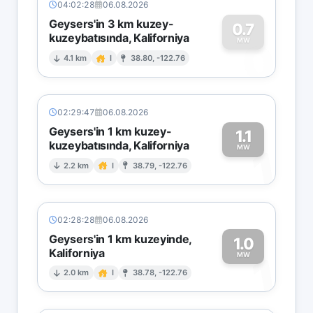
04:02:28
06.08.2026
Geysers'in 3 km kuzey-
0.7
kuzeybatısında, Kaliforniya
0
MW
4.1 km
I
38.80, -122.76
02:29:47
06.08.2026
Geysers'in 1 km kuzey-
1.1
kuzeybatısında, Kaliforniya
1
MW
2.2 km
I
38.79, -122.76
02:28:28
06.08.2026
Geysers'in 1 km kuzeyinde,
1.0
Kaliforniya
1
MW
2.0 km
I
38.78, -122.76