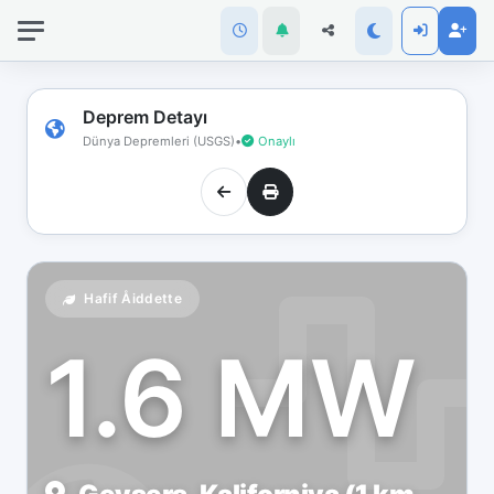
İnternet
bağlantınız
koptu!
Çevrimdışı
Deprem Detayı
moddasınız.
Dünya Depremleri (USGS)
•
Onaylı
Hafif Åiddette
1.6 MW