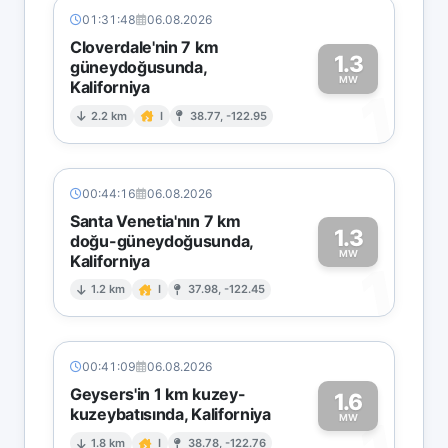
01:31:48
06.08.2026
Cloverdale'nin 7 km
1.3
güneydoğusunda,
MW
Kaliforniya
1
2.2 km
I
38.77, -122.95
00:44:16
06.08.2026
Santa Venetia'nın 7 km
1.3
doğu-güneydoğusunda,
MW
Kaliforniya
1
1.2 km
I
37.98, -122.45
00:41:09
06.08.2026
Geysers'in 1 km kuzey-
1.6
kuzeybatısında, Kaliforniya
MW
1.8 km
I
38.78, -122.76