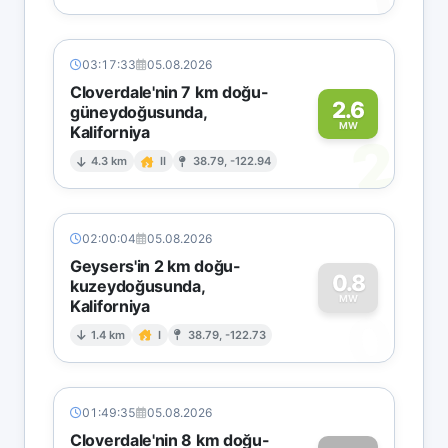
03:17:33
05.08.2026
Cloverdale'nin 7 km doğu-
2.6
güneydoğusunda,
MW
Kaliforniya
2
4.3 km
II
38.79, -122.94
02:00:04
05.08.2026
Geysers'in 2 km doğu-
0.8
kuzeydoğusunda,
MW
Kaliforniya
0
1.4 km
I
38.79, -122.73
01:49:35
05.08.2026
Cloverdale'nin 8 km doğu-