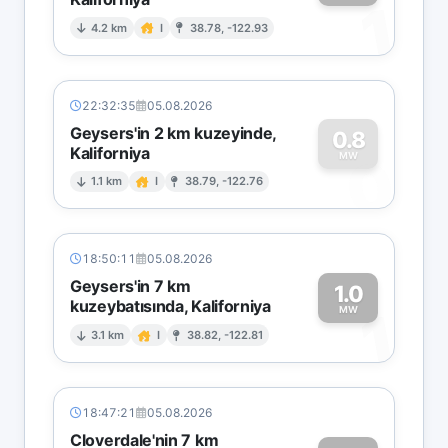
1
4.2 km
I
38.78, -122.93
22:32:35
05.08.2026
Geysers'in 2 km kuzeyinde,
0.8
Kaliforniya
0
MW
1.1 km
I
38.79, -122.76
18:50:11
05.08.2026
Geysers'in 7 km
1.0
kuzeybatısında, Kaliforniya
1
MW
3.1 km
I
38.82, -122.81
18:47:21
05.08.2026
Cloverdale'nin 7 km