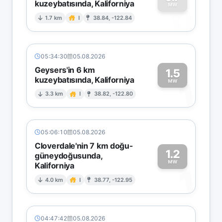
kuzeybatısında, Kaliforniya
0
MW
1.7 km
I
38.84, -122.84
05:34:30
05.08.2026
Geysers'in 6 km
1.5
kuzeybatısında, Kaliforniya
1
MW
3.3 km
I
38.82, -122.80
05:06:10
05.08.2026
Cloverdale'nin 7 km doğu-
1.2
güneydoğusunda,
MW
Kaliforniya
1
4.0 km
I
38.77, -122.95
04:47:42
05.08.2026