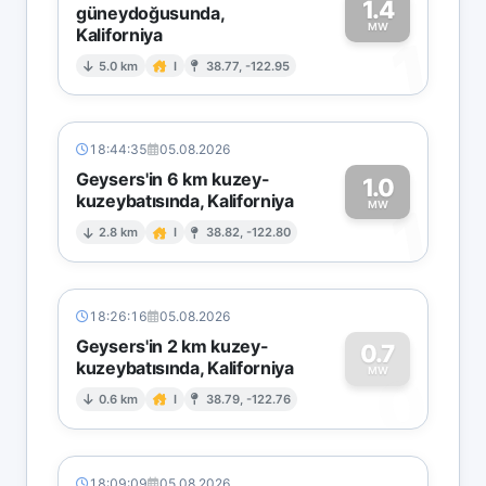
1.4
güneydoğusunda,
MW
Kaliforniya
1
5.0 km
I
38.77, -122.95
18:44:35
05.08.2026
Geysers'in 6 km kuzey-
1.0
kuzeybatısında, Kaliforniya
1
MW
2.8 km
I
38.82, -122.80
18:26:16
05.08.2026
Geysers'in 2 km kuzey-
0.7
kuzeybatısında, Kaliforniya
0
MW
0.6 km
I
38.79, -122.76
18:09:09
05.08.2026