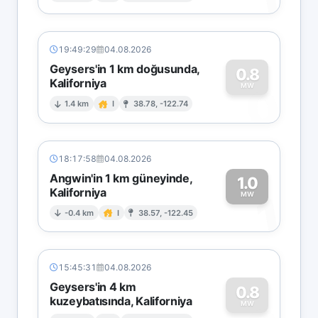
19:49:29
04.08.2026
Geysers'in 1 km doğusunda,
0.8
Kaliforniya
0
MW
1.4 km
I
38.78, -122.74
18:17:58
04.08.2026
Angwin'in 1 km güneyinde,
1.0
Kaliforniya
1
MW
-0.4 km
I
38.57, -122.45
15:45:31
04.08.2026
Geysers'in 4 km
0.8
kuzeybatısında, Kaliforniya
MW