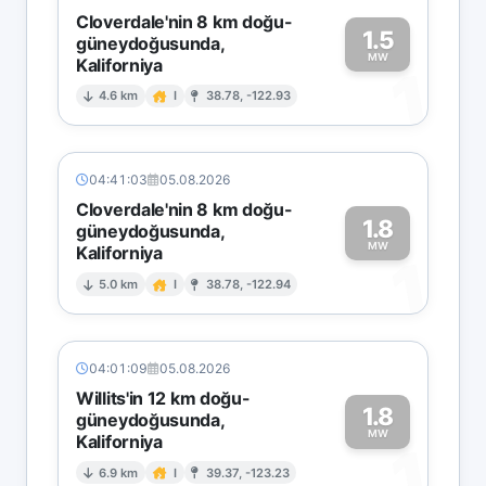
Cloverdale'nin 8 km doğu-
1.5
güneydoğusunda,
MW
Kaliforniya
1
4.6 km
I
38.78, -122.93
04:41:03
05.08.2026
Cloverdale'nin 8 km doğu-
1.8
güneydoğusunda,
MW
Kaliforniya
1
5.0 km
I
38.78, -122.94
04:01:09
05.08.2026
Willits'in 12 km doğu-
1.8
güneydoğusunda,
MW
Kaliforniya
1
6.9 km
I
39.37, -123.23