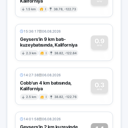
Kaliforniya
0
MW
1.5 km
I
38.78, -122.73
15:36:17
06.08.2026
Geysers'in 9 km batı-
0.9
kuzeybatısında, Kaliforniya
0
MW
2.3 km
I
38.82, -122.84
14:27:38
06.08.2026
Cobb'un 4 km batısında,
0.3
Kaliforniya
0
MW
2.5 km
I
38.82, -122.76
14:01:58
06.08.2026
Geysers'in 2 km kuzeyinde,