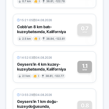
0
0.7 km
I
38.81, -122.78
15:21:05
04.08.2026
Cobb'un 8 km batı-
0.7
kuzeybatısında, Kaliforniya
0
MW
2.5 km
I
38.84, -122.81
14:52:03
04.08.2026
Geysers'in 4 km kuzey-
1.1
kuzeybatısında, Kaliforniya
1
MW
2.1 km
I
38.81, -122.77
13:55:29
04.08.2026
Geysers'in 1 km doğu-
0.8
kuzeydoğusunda,