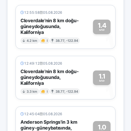
12:55:58
05.08.2026
Cloverdale'nin 8 km doğu-
1.4
güneydoğusunda,
MW
Kaliforniya
1
4.2 km
I
38.77, -122.94
12:49:12
05.08.2026
Cloverdale'nin 8 km doğu-
1.1
güneydoğusunda,
MW
Kaliforniya
1
3.3 km
I
38.77, -122.94
12:45:04
05.08.2026
Anderson Springs'in 3 km
1.0
güney-güneybatısında,