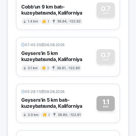
Cobb'un 9 km batı-
0.7
kuzeybatısında, Kaliforniya
0
MW
1.4 km
I
38.84, -122.82
07:45:35
06.08.2026
Geysers'in 5 km
0.7
kuzeybatısında, Kaliforniya
0
MW
3.1 km
I
38.81, -122.80
05:28:15
06.08.2026
Geysers'in 5 km batı-
1.1
kuzeybatısında, Kaliforniya
1
MW
3.0 km
I
38.80, -122.81