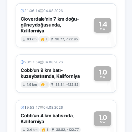
21:06:14
04.08.2026
Cloverdale'nin 7 km doğu-
1.4
güneydoğusunda,
MW
Kaliforniya
1
6.1 km
I
38.77, -122.95
20:17:54
04.08.2026
Cobb'un 9 km batı-
1.0
kuzeybatısında, Kaliforniya
1
MW
1.9 km
I
38.84, -122.82
19:53:47
04.08.2026
Cobb'un 4 km batısında,
1.0
Kaliforniya
1
MW
2.4 km
I
38.82, -122.77