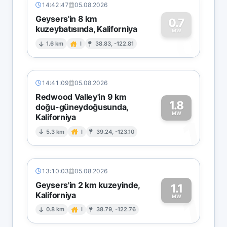
14:42:47
05.08.2026
Geysers'in 8 km
0.7
kuzeybatısında, Kaliforniya
0
MW
1.6 km
I
38.83, -122.81
14:41:09
05.08.2026
Redwood Valley'in 9 km
1.8
doğu-güneydoğusunda,
MW
Kaliforniya
1
5.3 km
I
39.24, -123.10
13:10:03
05.08.2026
Geysers'in 2 km kuzeyinde,
1.1
Kaliforniya
1
MW
0.8 km
I
38.79, -122.76