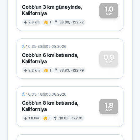
Cobb'un 3 km güneyinde,
1.0
Kaliforniya
1
MW
2.8 km
I
38.80, -122.72
10:35:38
05.08.2026
Cobb'un 6 km batısında,
0.9
Kaliforniya
0
MW
2.2 km
I
38.83, -122.79
10:35:18
05.08.2026
Cobb'un 8 km batısında,
1.8
Kaliforniya
1
MW
1.8 km
I
38.83, -122.81