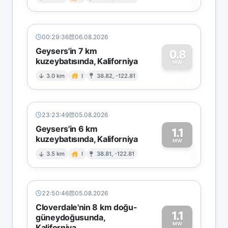
1
00:29:36
06.08.2026
Geysers'in 7 km
0.8
kuzeybatısında, Kaliforniya
0
MW
3.0 km
I
38.82, -122.81
23:23:49
05.08.2026
Geysers'in 6 km
1.1
kuzeybatısında, Kaliforniya
1
MW
3.5 km
I
38.81, -122.81
22:50:46
05.08.2026
Cloverdale'nin 8 km doğu-
1.1
güneydoğusunda,
MW
Kaliforniya