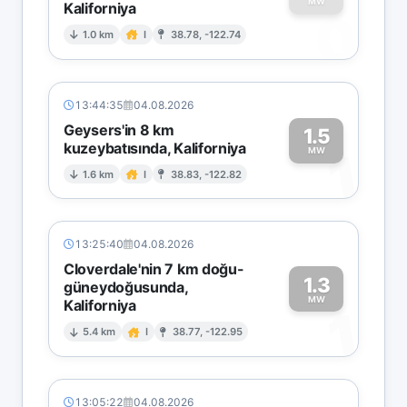
MW
Kaliforniya
0
1.0 km
I
38.78, -122.74
13:44:35
04.08.2026
Geysers'in 8 km
1.5
kuzeybatısında, Kaliforniya
1
MW
1.6 km
I
38.83, -122.82
13:25:40
04.08.2026
Cloverdale'nin 7 km doğu-
1.3
güneydoğusunda,
MW
Kaliforniya
1
5.4 km
I
38.77, -122.95
13:05:22
04.08.2026