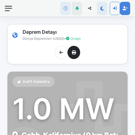
İnternet
bağlantınız
koptu!
Çevrimdışı
Deprem Detayı
moddasınız.
Dünya Depremleri (USGS)
•
Onaylı
Hafif Åiddette
1.0 MW