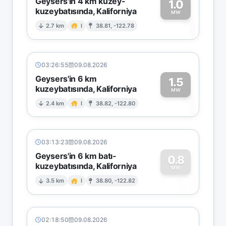
Geysers'in 4 km kuzey-
1.0
kuzeybatısında, Kaliforniya
1
MW
2.7 km
I
38.81, -122.78
03:26:55
09.08.2026
Geysers'in 6 km
1.5
kuzeybatısında, Kaliforniya
1
MW
2.4 km
I
38.82, -122.80
03:13:23
09.08.2026
Geysers'in 6 km batı-
0.8
kuzeybatısında, Kaliforniya
0
MW
3.5 km
I
38.80, -122.82
02:18:50
09.08.2026