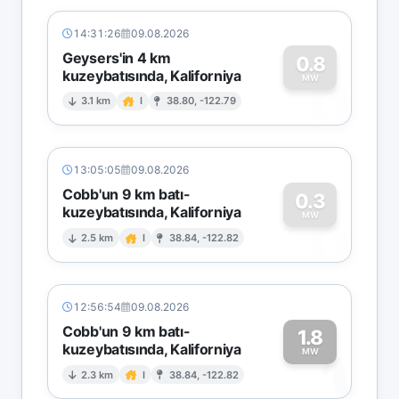
14:31:26
09.08.2026
Geysers'in 4 km
0.8
kuzeybatısında, Kaliforniya
0
MW
3.1 km
I
38.80, -122.79
13:05:05
09.08.2026
Cobb'un 9 km batı-
0.3
kuzeybatısında, Kaliforniya
0
MW
2.5 km
I
38.84, -122.82
12:56:54
09.08.2026
Cobb'un 9 km batı-
1.8
kuzeybatısında, Kaliforniya
1
MW
2.3 km
I
38.84, -122.82