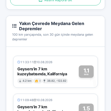
Yakın Çevrede Meydana Gelen
Depremler
100 km yarıçapında, son 30 gün içinde meydana gelen
depremler
11:33:11
10.08.2026
Geysers'in 7 km
1.1
kuzeybatısında, Kaliforniya
1
MW
4.2 km
I
38.82, -122.82
11:09:48
10.08.2026
Geysers'in 7 km
1.5