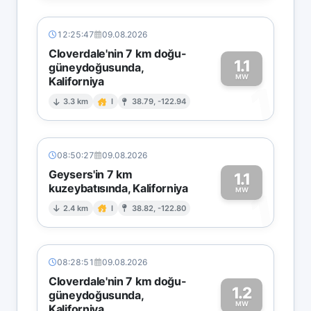
12:25:47
09.08.2026
Cloverdale'nin 7 km doğu-
1.1
güneydoğusunda,
MW
Kaliforniya
1
3.3 km
I
38.79, -122.94
08:50:27
09.08.2026
Geysers'in 7 km
1.1
kuzeybatısında, Kaliforniya
1
MW
2.4 km
I
38.82, -122.80
08:28:51
09.08.2026
Cloverdale'nin 7 km doğu-
1.2
güneydoğusunda,
MW
Kaliforniya