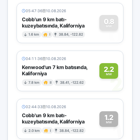
05:47:36
10.08.2026
Cobb'un 9 km batı-
0.8
kuzeybatısında, Kaliforniya
0
MW
1.6 km
I
38.84, -122.82
04:11:36
10.08.2026
Kenwood'un 7 km batısında,
2.2
Kaliforniya
2
MW
7.8 km
II
38.41, -122.62
02:44:33
10.08.2026
Cobb'un 9 km batı-
1.2
kuzeybatısında, Kaliforniya
1
MW
2.0 km
I
38.84, -122.82