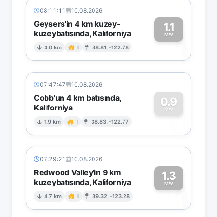
08:11:11
10.08.2026
Geysers'in 4 km kuzey-
1.1
kuzeybatısında, Kaliforniya
1
MW
3.0 km
I
38.81, -122.78
07:47:47
10.08.2026
Cobb'un 4 km batısında,
0.9
Kaliforniya
0
MW
1.9 km
I
38.83, -122.77
07:29:21
10.08.2026
Redwood Valley'in 9 km
1.3
kuzeybatısında, Kaliforniya
1
MW
4.7 km
I
39.32, -123.28