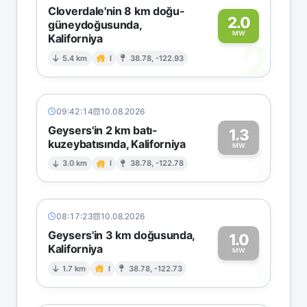
Cloverdale'nin 8 km doğu-
2.0
güneydoğusunda,
MW
Kaliforniya
2
5.4 km
I
38.78, -122.93
09:42:14
10.08.2026
Geysers'in 2 km batı-
1.3
kuzeybatısında, Kaliforniya
1
MW
3.0 km
I
38.78, -122.78
08:17:23
10.08.2026
Geysers'in 3 km doğusunda,
1.0
Kaliforniya
1
MW
1.7 km
I
38.78, -122.73