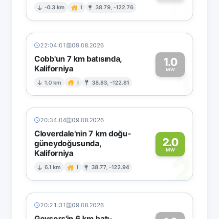
0
-0.3 km
I
38.79, -122.76
22:04:01
09.08.2026
Cobb'un 7 km batısında,
1.0
Kaliforniya
1
MW
1.0 km
I
38.83, -122.81
20:34:04
09.08.2026
Cloverdale'nin 7 km doğu-
2.0
güneydoğusunda,
MW
Kaliforniya
2
6.1 km
I
38.77, -122.94
20:21:31
09.08.2026
Geysers'in 6 km batı-