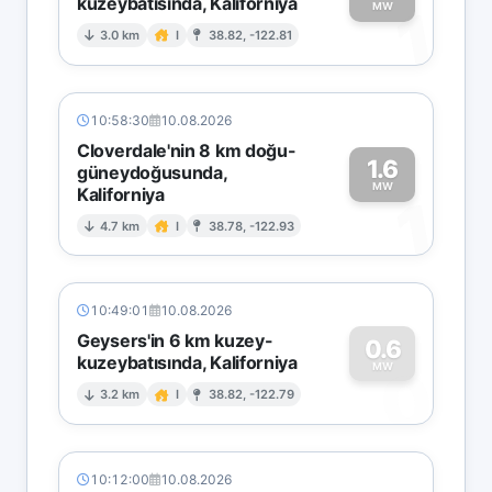
kuzeybatısında, Kaliforniya
1
MW
3.0 km
I
38.82, -122.81
10:58:30
10.08.2026
Cloverdale'nin 8 km doğu-
1.6
güneydoğusunda,
MW
Kaliforniya
1
4.7 km
I
38.78, -122.93
10:49:01
10.08.2026
Geysers'in 6 km kuzey-
0.6
kuzeybatısında, Kaliforniya
0
MW
3.2 km
I
38.82, -122.79
10:12:00
10.08.2026