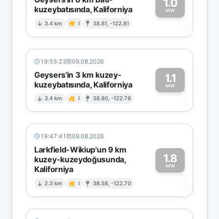
1.0
kuzeybatısında, Kaliforniya
1
MW
3.4 km
I
38.81, -122.81
19:55:23
09.08.2026
Geysers'in 3 km kuzey-
1.1
kuzeybatısında, Kaliforniya
1
MW
3.4 km
I
38.80, -122.78
19:47:41
09.08.2026
Larkfield-Wikiup'un 9 km
1.8
kuzey-kuzeydoğusunda,
MW
Kaliforniya
1
2.3 km
I
38.58, -122.70