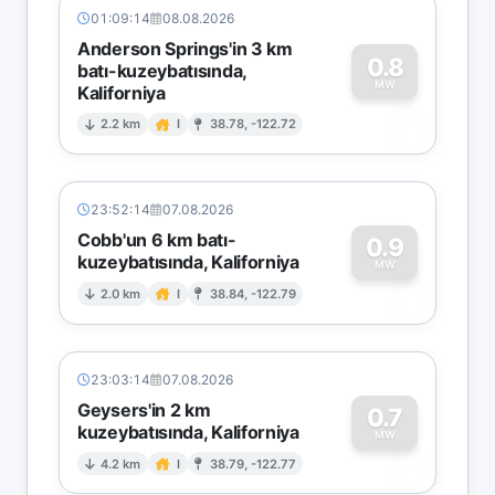
01:09:14
08.08.2026
Anderson Springs'in 3 km
0.8
batı-kuzeybatısında,
MW
Kaliforniya
0
2.2 km
I
38.78, -122.72
23:52:14
07.08.2026
Cobb'un 6 km batı-
0.9
kuzeybatısında, Kaliforniya
0
MW
2.0 km
I
38.84, -122.79
23:03:14
07.08.2026
Geysers'in 2 km
0.7
kuzeybatısında, Kaliforniya
0
MW
4.2 km
I
38.79, -122.77