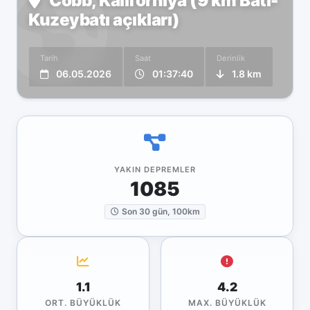
Cobb, Kaliforniya (9 km Batı-
Kuzeybatı açıkları)
Tarih
Saat
Derinlik
06.05.2026
01:37:40
1.8 km
YAKIN DEPREMLER
1085
Son 30 gün, 100km
1.1
4.2
ORT. BÜYÜKLÜK
MAX. BÜYÜKLÜK