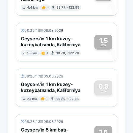
1
4.4 km
I
38.77, -122.95
08:26:19
09.08.2026
Geysers'in 1 km kuzey-
1.5
kuzeybatısında, Kaliforniya
1
MW
1.8 km
I
38.78, -122.76
08:25:17
09.08.2026
Geysers'in 1 km kuzey-
0.9
kuzeybatısında, Kaliforniya
0
MW
2.1 km
I
38.78, -122.76
06:28:13
09.08.2026
Geysers'in 5 km batı-
1.6