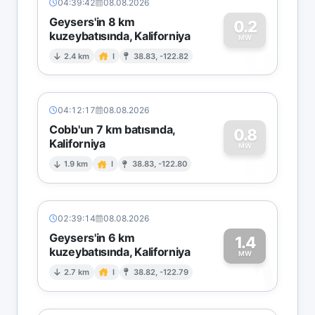
04:39:42
08.08.2026
Geysers'in 8 km
0.2
kuzeybatısında, Kaliforniya
0
MW
2.4 km
I
38.83, -122.82
04:12:17
08.08.2026
Cobb'un 7 km batısında,
0.8
Kaliforniya
0
MW
1.9 km
I
38.83, -122.80
02:39:14
08.08.2026
Geysers'in 6 km
1.4
kuzeybatısında, Kaliforniya
1
MW
2.7 km
I
38.82, -122.79