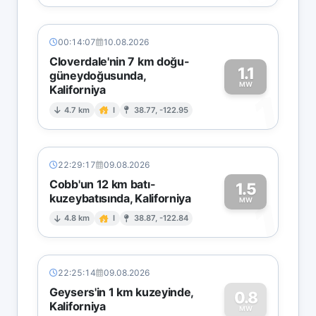
00:14:07
10.08.2026
Cloverdale'nin 7 km doğu-
1.1
güneydoğusunda,
MW
Kaliforniya
1
4.7 km
I
38.77, -122.95
22:29:17
09.08.2026
Cobb'un 12 km batı-
1.5
kuzeybatısında, Kaliforniya
1
MW
4.8 km
I
38.87, -122.84
22:25:14
09.08.2026
Geysers'in 1 km kuzeyinde,
0.8
Kaliforniya
MW