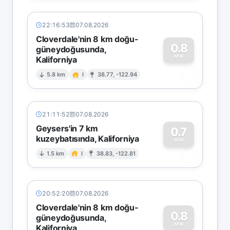
22:16:53
07.08.2026
Cloverdale'nin 8 km doğu-
0.8
güneydoğusunda,
MW
Kaliforniya
0
5.8 km
I
38.77, -122.94
21:11:52
07.08.2026
Geysers'in 7 km
0.7
kuzeybatısında, Kaliforniya
0
MW
1.5 km
I
38.83, -122.81
20:52:20
07.08.2026
Cloverdale'nin 8 km doğu-
0.8
güneydoğusunda,
MW
Kaliforniya