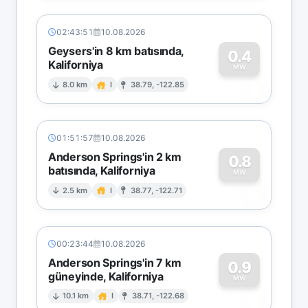
02:43:51
10.08.2026
Geysers'in 8 km batısında,
0.4
Kaliforniya
0
MW
8.0 km
I
38.79, -122.85
01:51:57
10.08.2026
Anderson Springs'in 2 km
0.8
batısında, Kaliforniya
0
MW
2.5 km
I
38.77, -122.71
00:23:44
10.08.2026
Anderson Springs'in 7 km
0.9
güneyinde, Kaliforniya
0
MW
10.1 km
I
38.71, -122.68