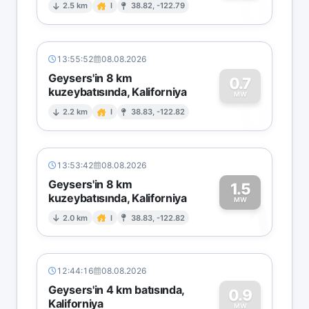
0
2.5 km
I
38.82, -122.79
13:55:52
08.08.2026
Geysers'in 8 km
0.7
kuzeybatısında, Kaliforniya
0
MW
2.2 km
I
38.83, -122.82
13:53:42
08.08.2026
Geysers'in 8 km
1.5
kuzeybatısında, Kaliforniya
1
MW
2.0 km
I
38.83, -122.82
12:44:16
08.08.2026
Geysers'in 4 km batısında,
0.9
Kaliforniya
MW