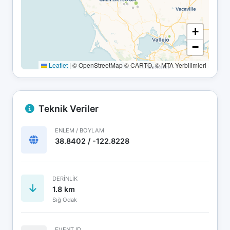
+
−
Leaflet
|
© OpenStreetMap © CARTO, © MTA Yerbilimleri
Teknik Veriler
ENLEM / BOYLAM
38.8402 / -122.8228
DERINLIK
1.8 km
Sığ Odak
EVENT ID