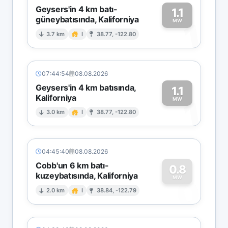
Geysers'in 4 km batı-
1.1
güneybatısında, Kaliforniya
1
MW
3.7 km
I
38.77, -122.80
07:44:54
08.08.2026
Geysers'in 4 km batısında,
1.1
Kaliforniya
1
MW
3.0 km
I
38.77, -122.80
04:45:40
08.08.2026
Cobb'un 6 km batı-
0.8
kuzeybatısında, Kaliforniya
0
MW
2.0 km
I
38.84, -122.79