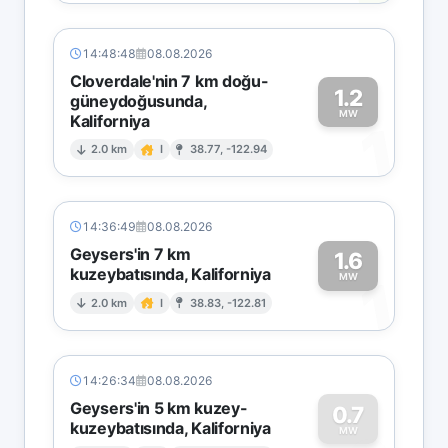
14:48:48
08.08.2026
Cloverdale'nin 7 km doğu-
1.2
güneydoğusunda,
MW
Kaliforniya
1
2.0 km
I
38.77, -122.94
14:36:49
08.08.2026
Geysers'in 7 km
1.6
kuzeybatısında, Kaliforniya
1
MW
2.0 km
I
38.83, -122.81
14:26:34
08.08.2026
Geysers'in 5 km kuzey-
0.7
kuzeybatısında, Kaliforniya
MW