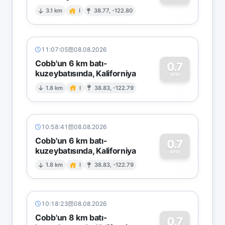
0
3.1 km
I
38.77, -122.80
11:07:05
08.08.2026
Cobb'un 6 km batı-
0.7
kuzeybatısında, Kaliforniya
0
MW
1.8 km
I
38.83, -122.79
10:58:41
08.08.2026
Cobb'un 6 km batı-
0.7
kuzeybatısında, Kaliforniya
0
MW
1.8 km
I
38.83, -122.79
10:18:23
08.08.2026
Cobb'un 8 km batı-
0.7