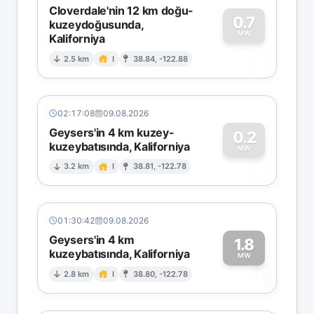
Cloverdale'nin 12 km doğu-
0.7
kuzeydoğusunda,
MW
Kaliforniya
0
2.5 km
I
38.84, -122.88
02:17:08
09.08.2026
Geysers'in 4 km kuzey-
0.2
kuzeybatısında, Kaliforniya
0
MW
3.2 km
I
38.81, -122.78
01:30:42
09.08.2026
Geysers'in 4 km
1.8
kuzeybatısında, Kaliforniya
1
MW
2.8 km
I
38.80, -122.78