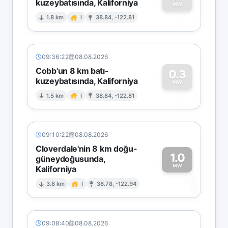
kuzeybatısında, Kaliforniya
0
MW
1.8 km
I
38.84, -122.81
09:36:22
08.08.2026
Cobb'un 8 km batı-
0.3
kuzeybatısında, Kaliforniya
0
MW
1.5 km
I
38.84, -122.81
09:10:22
08.08.2026
Cloverdale'nin 8 km doğu-
1.0
güneydoğusunda,
MW
Kaliforniya
1
3.8 km
I
38.78, -122.94
09:08:40
08.08.2026