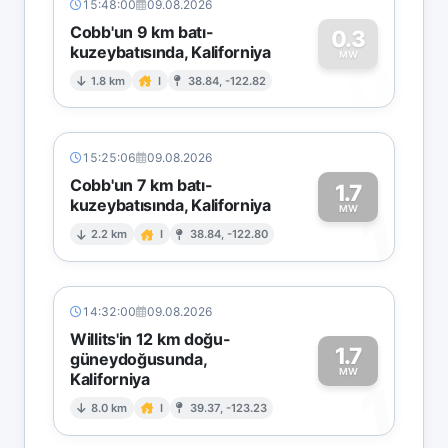
15:48:00
09.08.2026
Cobb'un 9 km batı-
0.3
kuzeybatısında, Kaliforniya
0
MW
1.8 km
I
38.84, -122.82
15:25:06
09.08.2026
Cobb'un 7 km batı-
1.7
kuzeybatısında, Kaliforniya
1
MW
2.2 km
I
38.84, -122.80
14:32:00
09.08.2026
Willits'in 12 km doğu-
1.7
güneydoğusunda,
MW
Kaliforniya
1
8.0 km
I
39.37, -123.23