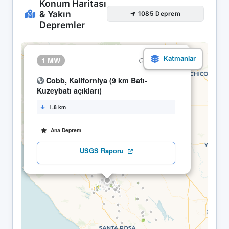
Konum Haritası
& Yakın
1085 Deprem
Depremler
×
1 MW
06.05 01:37
Cobb, Kaliforniya (9 km Batı-
Kuzeybatı açıkları)
1.8 km
Ana Deprem
USGS Raporu