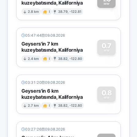
kuzeybatısında, Kaliforniya
1
MW
2.8 km
I
38.79, -122.81
05:47:44
09.08.2026
Geysers'in 7 km
0.7
kuzeybatısında, Kaliforniya
0
MW
2.4 km
I
38.82, -122.80
03:31:20
09.08.2026
Geysers'in 6 km
0.8
kuzeybatısında, Kaliforniya
0
MW
2.7 km
I
38.82, -122.80
03:27:26
09.08.2026