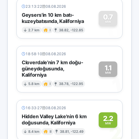
23:13:22
08.08.2026
Geysers'in 10 km batı-
0.7
kuzeybatısında, Kaliforniya
0
MW
2.7 km
I
38.82, -122.85
18:58:10
08.08.2026
Cloverdale'nin 7 km doğu-
1.1
güneydoğusunda,
MW
Kaliforniya
1
5.8 km
I
38.78, -122.95
16:33:27
08.08.2026
Hidden Valley Lake'nin 6 km
2.2
doğusunda, Kaliforniya
2
MW
8.4 km
II
38.81, -122.49