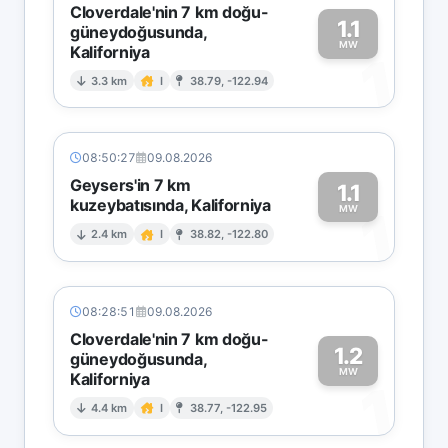
Cloverdale'nin 7 km doğu-
1.1
güneydoğusunda,
MW
Kaliforniya
1
3.3 km
I
38.79, -122.94
08:50:27
09.08.2026
Geysers'in 7 km
1.1
kuzeybatısında, Kaliforniya
1
MW
2.4 km
I
38.82, -122.80
08:28:51
09.08.2026
Cloverdale'nin 7 km doğu-
1.2
güneydoğusunda,
MW
Kaliforniya
1
4.4 km
I
38.77, -122.95