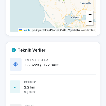
+
−
Leaflet
|
© OpenStreetMap © CARTO, © MTA Yerbilimleri
Teknik Veriler
ENLEM / BOYLAM
38.8223 / -122.8435
DERINLIK
2.2 km
Sığ Odak
EVENT ID