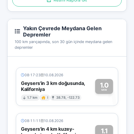
Yakın Çevrede Meydana Gelen
Depremler
100 km yarıçapında, son 30 gün içinde meydana gelen
depremler
08:17:23
10.08.2026
Geysers'in 3 km doğusunda,
1.0
Kaliforniya
1
MW
1.7 km
I
38.78, -122.73
08:11:11
10.08.2026
Geysers'in 4 km kuzey-
1.1