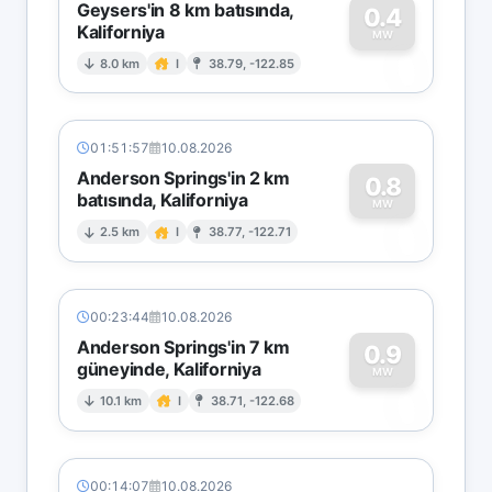
Geysers'in 8 km batısında,
0.4
Kaliforniya
0
MW
8.0 km
I
38.79, -122.85
01:51:57
10.08.2026
Anderson Springs'in 2 km
0.8
batısında, Kaliforniya
0
MW
2.5 km
I
38.77, -122.71
00:23:44
10.08.2026
Anderson Springs'in 7 km
0.9
güneyinde, Kaliforniya
0
MW
10.1 km
I
38.71, -122.68
00:14:07
10.08.2026