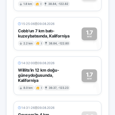
0
1.8 km
I
38.84, -122.82
15:25:06
09.08.2026
Cobb'un 7 km batı-
1.7
kuzeybatısında, Kaliforniya
1
MW
2.2 km
I
38.84, -122.80
14:32:00
09.08.2026
Willits'in 12 km doğu-
1.7
güneydoğusunda,
MW
Kaliforniya
1
8.0 km
I
39.37, -123.23
14:31:26
09.08.2026
Geysers'in 4 km