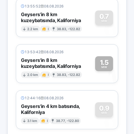
13:55:52
08.08.2026
Geysers'in 8 km
0.7
kuzeybatısında, Kaliforniya
0
MW
2.2 km
I
38.83, -122.82
13:53:42
08.08.2026
Geysers'in 8 km
1.5
kuzeybatısında, Kaliforniya
1
MW
2.0 km
I
38.83, -122.82
12:44:16
08.08.2026
Geysers'in 4 km batısında,
0.9
Kaliforniya
0
MW
3.1 km
I
38.77, -122.80