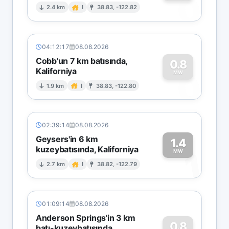
0
2.4 km
I
38.83, -122.82
04:12:17
08.08.2026
Cobb'un 7 km batısında,
0.8
Kaliforniya
0
MW
1.9 km
I
38.83, -122.80
02:39:14
08.08.2026
Geysers'in 6 km
1.4
kuzeybatısında, Kaliforniya
1
MW
2.7 km
I
38.82, -122.79
01:09:14
08.08.2026
Anderson Springs'in 3 km
0.8
batı-kuzeybatısında,