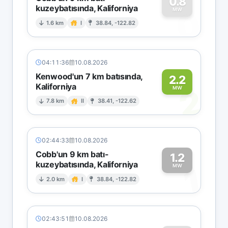
0.8
kuzeybatısında, Kaliforniya
0
MW
1.6 km
I
38.84, -122.82
04:11:36
10.08.2026
Kenwood'un 7 km batısında,
2.2
Kaliforniya
2
MW
7.8 km
II
38.41, -122.62
02:44:33
10.08.2026
Cobb'un 9 km batı-
1.2
kuzeybatısında, Kaliforniya
1
MW
2.0 km
I
38.84, -122.82
02:43:51
10.08.2026