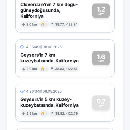
Cloverdale'nin 7 km doğu-
1.2
güneydoğusunda,
MW
Kaliforniya
1
2.0 km
I
38.77, -122.94
14:36:49
08.08.2026
Geysers'in 7 km
1.6
kuzeybatısında, Kaliforniya
1
MW
2.0 km
I
38.83, -122.81
14:26:34
08.08.2026
Geysers'in 5 km kuzey-
0.7
kuzeybatısında, Kaliforniya
0
MW
2.5 km
I
38.82, -122.79