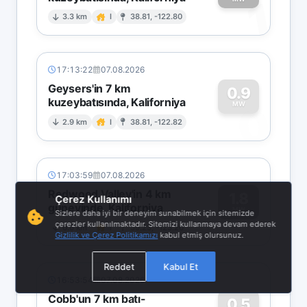
1
3.3 km
I
38.81, -122.80
17:13:22
07.08.2026
Geysers'in 7 km
0.9
kuzeybatısında, Kaliforniya
0
MW
2.9 km
I
38.81, -122.82
17:03:59
07.08.2026
Redwood Valley'in 4 km
1.8
Çerez Kullanımı
güneyinde, Kaliforniya
1
MW
Sizlere daha iyi bir deneyim sunabilmek için sitemizde
çerezler kullanılmaktadır. Sitemizi kullanmaya devam ederek
0.6 km
I
39.23, -123.20
Gizlilik ve Çerez Politikamızı
kabul etmiş olursunuz.
Reddet
Kabul Et
16:53:54
07.08.2026
Cobb'un 7 km batı-
0.5