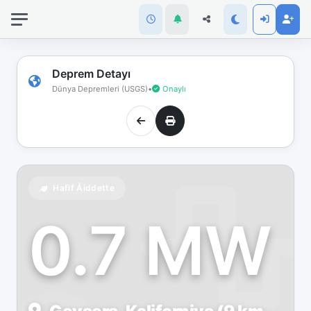
İnternet
bağlantınız
koptu!
Çevrimdışı
Deprem Detayı
moddasınız.
Dünya Depremleri (USGS)
•
Onaylı
Hafif Åiddette
0.7 MW