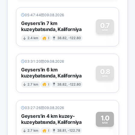
05:47:44
09.08.2026
Geysers'in 7 km
0.7
kuzeybatısında, Kaliforniya
0
MW
2.4 km
I
38.82, -122.80
03:31:20
09.08.2026
Geysers'in 6 km
0.8
kuzeybatısında, Kaliforniya
0
MW
2.7 km
I
38.82, -122.80
03:27:26
09.08.2026
Geysers'in 4 km kuzey-
1.0
kuzeybatısında, Kaliforniya
1
MW
2.7 km
I
38.81, -122.78