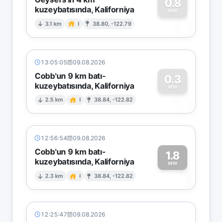
0.8
kuzeybatısında, Kaliforniya
0
MW
3.1 km
I
38.80, -122.79
13:05:05
09.08.2026
Cobb'un 9 km batı-
0.3
kuzeybatısında, Kaliforniya
0
MW
2.5 km
I
38.84, -122.82
12:56:54
09.08.2026
Cobb'un 9 km batı-
1.8
kuzeybatısında, Kaliforniya
1
MW
2.3 km
I
38.84, -122.82
12:25:47
09.08.2026