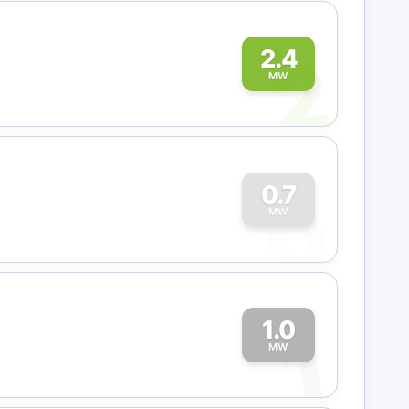
2
2.4
MW
0
0.7
MW
1.0
1
MW