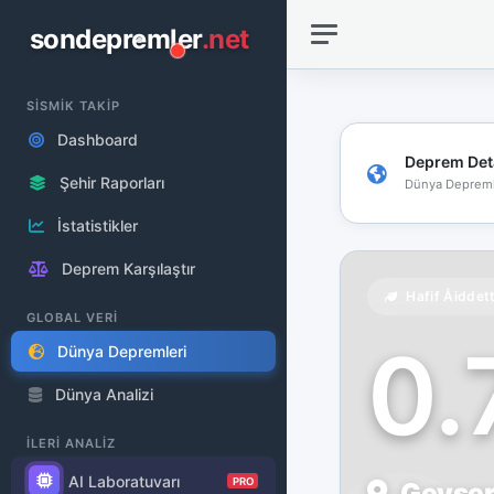
sondepremler
.net
SİSMİK TAKİP
Dashboard
Deprem Det
Şehir Raporları
Dünya Depreml
İstatistikler
Deprem Karşılaştır
Hafif Åiddet
GLOBAL VERİ
0
Dünya Depremleri
Dünya Analizi
İLERİ ANALİZ
AI Laboratuvarı
PRO
Geysers