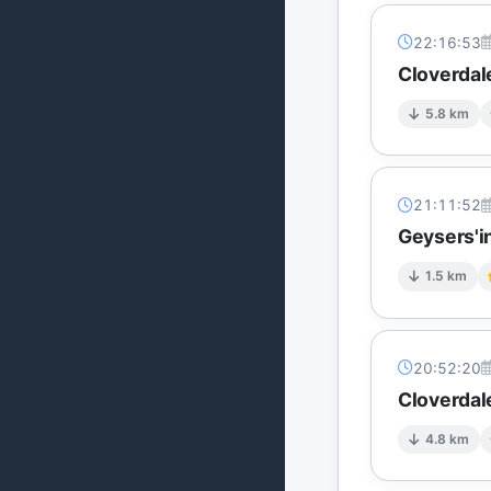
22:16:53
Cloverdal
5.8 km
21:11:52
Geysers'in
1.5 km
20:52:20
Cloverdal
4.8 km