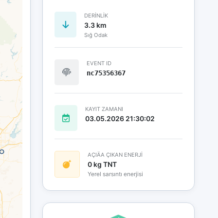
DERINLIK
3.3 km
Sığ Odak
EVENT ID
nc75356367
KAYIT ZAMANI
03.05.2026 21:30:02
AÇIÄA ÇIKAN ENERJİ
0 kg TNT
Yerel sarsıntı enerjisi