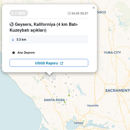
×
0.7 MW
04.05 00:27
Geysers, Kaliforniya (4 km Batı-
Kuzeybatı açıkları)
3.3 km
Ana Deprem
USGS Raporu