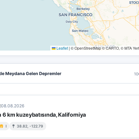
Leaflet
|
© OpenStreetMap © CARTO, © MTA Yerbi
de Meydana Gelen Depremler
10
08.08.2026
 6 km kuzeybatısında, Kaliforniya
I
38.82, -122.79