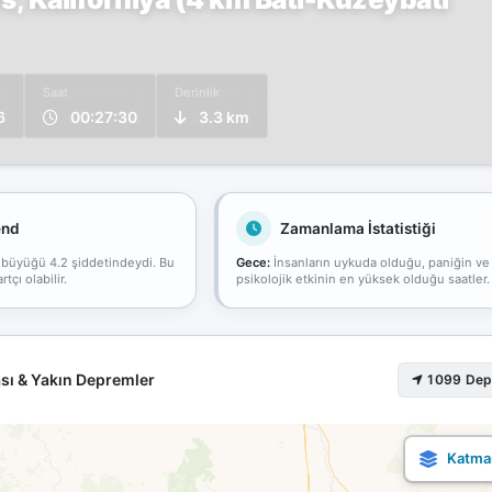
Saat
Derinlik
6
00:27:30
3.3 km
end
Zamanlama İstatistiği
 büyüğü 4.2 şiddetindeydi. Bu
Gece:
İnsanların uykuda olduğu, paniğin ve
çı olabilir.
psikolojik etkinin en yüksek olduğu saatler.
sı & Yakın Depremler
1099 De