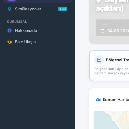
açıkları)
Simülasyonlar
YENİ
KURUMSAL
Tarih
Hakkımızda
04.05.202
Bize Ulaşın
Bölgesel Tr
Bölgede son 1 ayın en
deprem ana şok veya art
Konum Harita