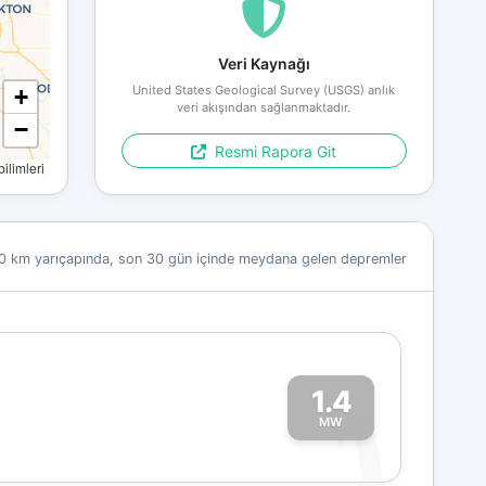
Veri Kaynağı
United States Geological Survey (USGS) anlık
+
veri akışından sağlanmaktadır.
−
Resmi Rapora Git
limleri
0 km yarıçapında, son 30 gün içinde meydana gelen depremler
1.4
1
MW