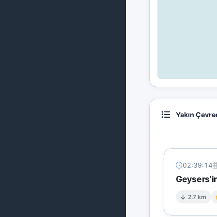
Yakın Çevre
02:39:14
Geysers'in
2.7 km