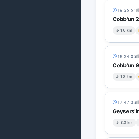
19:35:51
Cobb'un 2 
1.6 km
18:34:05
Cobb'un 9 
1.8 km
17:47:36
Geysers'in
3.3 km