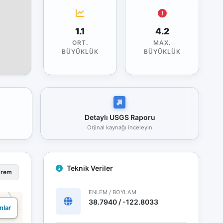
1.1
4.2
ORT.
MAX.
BÜYÜKLÜK
BÜYÜKLÜK
Detaylı USGS Raporu
Orjinal kaynağı inceleyin
Teknik Veriler
prem
ENLEM / BOYLAM
38.7940 / -122.8033