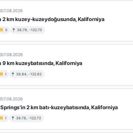
07.08.2026
n 2 km kuzey-kuzeydoğusunda, Kaliforniya
II
38.79, -122.75
07.08.2026
 9 km kuzeybatısında, Kaliforniya
I
38.84, -122.82
07.08.2026
prings'in 2 km batı-kuzeybatısında, Kaliforniya
I
38.78, -122.72