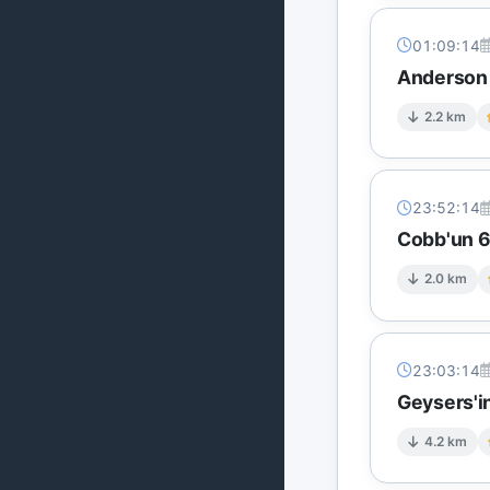
01:09:14
Anderson S
2.2 km
23:52:14
Cobb'un 6 
2.0 km
23:03:14
Geysers'in
4.2 km