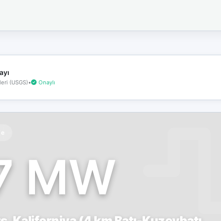
İnternet
bağlantınız
koptu!
Çevrimdışı
moddasınız.
ayı
eri (USGS)
•
Onaylı
te
.7 MW
, Kaliforniya (4 km Batı-Kuzeybatı