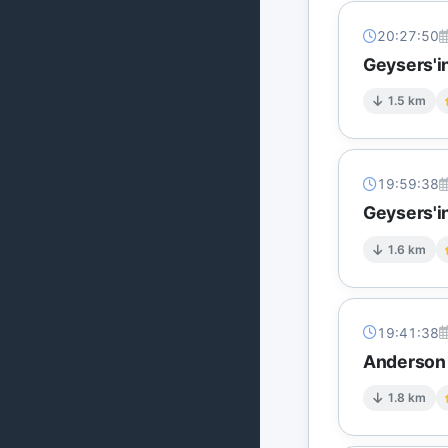
20:27:50
Geysers'i
1.5 km
19:59:38
Geysers'in
1.6 km
19:41:38
Anderson S
1.8 km