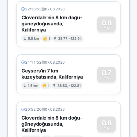
22:16:53
07.08.2026
Cloverdale'nin 8 km doğu-
0.8
güneydoğusunda,
MW
Kaliforniya
0
5.8 km
I
38.77, -122.94
21:11:52
07.08.2026
Geysers'in 7 km
0.7
kuzeybatısında, Kaliforniya
0
MW
1.5 km
I
38.83, -122.81
20:52:20
07.08.2026
Cloverdale'nin 8 km doğu-
0.8
güneydoğusunda,
MW
Kaliforniya