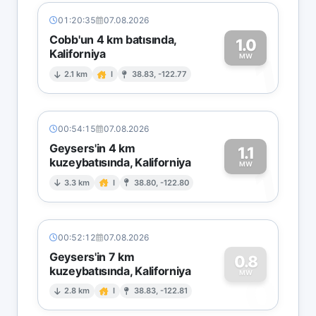
01:20:35
07.08.2026
Cobb'un 4 km batısında,
1.0
Kaliforniya
1
MW
2.1 km
I
38.83, -122.77
00:54:15
07.08.2026
Geysers'in 4 km
1.1
kuzeybatısında, Kaliforniya
1
MW
3.3 km
I
38.80, -122.80
00:52:12
07.08.2026
Geysers'in 7 km
0.8
kuzeybatısında, Kaliforniya
0
MW
2.8 km
I
38.83, -122.81