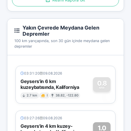
Yakın Çevrede Meydana Gelen
Depremler
100 km yarıçapında, son 30 gün içinde meydana gelen
depremler
03:31:20
09.08.2026
Geysers'in 6 km
0.8
kuzeybatısında, Kaliforniya
0
MW
2.7 km
I
38.82, -122.80
03:27:26
09.08.2026
Geysers'in 4 km kuzey-
1.0