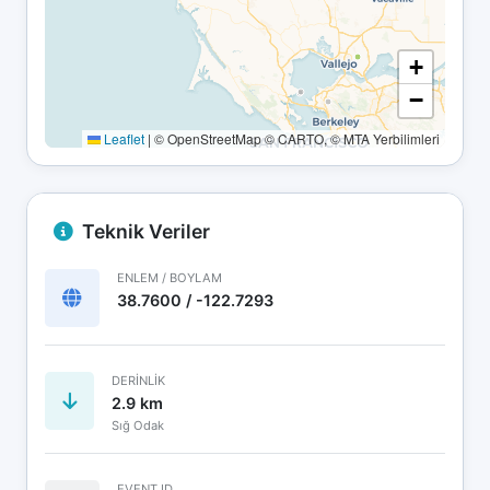
+
−
Leaflet
|
© OpenStreetMap © CARTO, © MTA Yerbilimleri
Teknik Veriler
ENLEM / BOYLAM
38.7600 / -122.7293
DERINLIK
2.9 km
Sığ Odak
EVENT ID