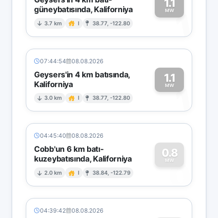
1.1
güneybatısında, Kaliforniya
1
MW
3.7 km
I
38.77, -122.80
07:44:54
08.08.2026
Geysers'in 4 km batısında,
1.1
Kaliforniya
1
MW
3.0 km
I
38.77, -122.80
04:45:40
08.08.2026
Cobb'un 6 km batı-
0.8
kuzeybatısında, Kaliforniya
0
MW
2.0 km
I
38.84, -122.79
04:39:42
08.08.2026