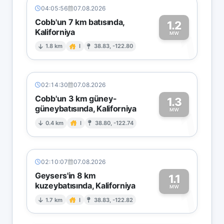
04:05:56
07.08.2026
Cobb'un 7 km batısında,
1.2
Kaliforniya
1
MW
1.8 km
I
38.83, -122.80
02:14:30
07.08.2026
Cobb'un 3 km güney-
1.3
güneybatısında, Kaliforniya
1
MW
0.4 km
I
38.80, -122.74
02:10:07
07.08.2026
Geysers'in 8 km
1.1
kuzeybatısında, Kaliforniya
1
MW
1.7 km
I
38.83, -122.82