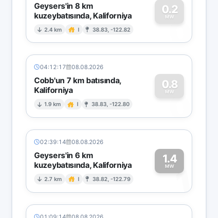
Geysers'in 8 km
0.2
kuzeybatısında, Kaliforniya
0
MW
2.4 km
I
38.83, -122.82
04:12:17
08.08.2026
Cobb'un 7 km batısında,
0.8
Kaliforniya
0
MW
1.9 km
I
38.83, -122.80
02:39:14
08.08.2026
Geysers'in 6 km
1.4
kuzeybatısında, Kaliforniya
1
MW
2.7 km
I
38.82, -122.79
01:09:14
08.08.2026