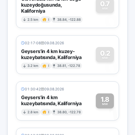
0.7
kuzeydoğusunda,
MW
Kaliforniya
0
2.5 km
I
38.84, -122.88
02:17:08
09.08.2026
Geysers'in 4 km kuzey-
0.2
kuzeybatısında, Kaliforniya
0
MW
3.2 km
I
38.81, -122.78
01:30:42
09.08.2026
Geysers'in 4 km
1.8
kuzeybatısında, Kaliforniya
1
MW
2.8 km
I
38.80, -122.78