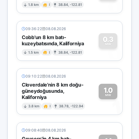
0
1.8 km
I
38.84, -122.81
09:36:22
08.08.2026
Cobb'un 8 km batı-
0.3
kuzeybatısında, Kaliforniya
0
MW
1.5 km
I
38.84, -122.81
09:10:22
08.08.2026
Cloverdale'nin 8 km doğu-
1.0
güneydoğusunda,
MW
Kaliforniya
1
3.8 km
I
38.78, -122.94
09:08:40
08.08.2026
Geysers'in 4 km batı-