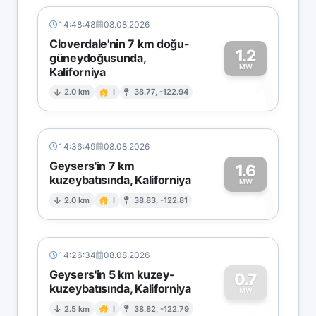
14:48:48
08.08.2026
Cloverdale'nin 7 km doğu-
1.2
güneydoğusunda,
MW
Kaliforniya
1
2.0 km
I
38.77, -122.94
14:36:49
08.08.2026
Geysers'in 7 km
1.6
kuzeybatısında, Kaliforniya
1
MW
2.0 km
I
38.83, -122.81
14:26:34
08.08.2026
Geysers'in 5 km kuzey-
0.7
kuzeybatısında, Kaliforniya
0
MW
2.5 km
I
38.82, -122.79