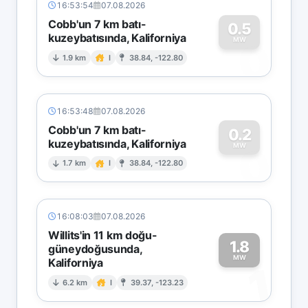
16:53:54
07.08.2026
Cobb'un 7 km batı-
0.5
kuzeybatısında, Kaliforniya
0
MW
1.9 km
I
38.84, -122.80
16:53:48
07.08.2026
Cobb'un 7 km batı-
0.2
kuzeybatısında, Kaliforniya
0
MW
1.7 km
I
38.84, -122.80
16:08:03
07.08.2026
Willits'in 11 km doğu-
1.8
güneydoğusunda,
MW
Kaliforniya
1
6.2 km
I
39.37, -123.23