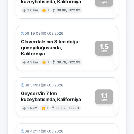
kuzeybatısında, Kaliforniya
1
MW
2.0 km
I
38.86, -122.82
09:19:08
07.08.2026
Cloverdale'nin 8 km doğu-
1.5
güneydoğusunda,
MW
Kaliforniya
1
4.3 km
I
38.78, -122.93
08:54:01
07.08.2026
Geysers'in 7 km
1.1
kuzeybatısında, Kaliforniya
1
MW
1.4 km
I
38.82, -122.81
08:42:14
07.08.2026