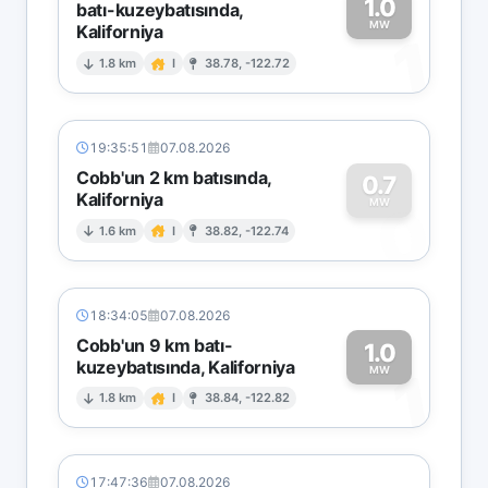
1.0
batı-kuzeybatısında,
MW
Kaliforniya
1
1.8 km
I
38.78, -122.72
19:35:51
07.08.2026
Cobb'un 2 km batısında,
0.7
Kaliforniya
0
MW
1.6 km
I
38.82, -122.74
18:34:05
07.08.2026
Cobb'un 9 km batı-
1.0
kuzeybatısında, Kaliforniya
1
MW
1.8 km
I
38.84, -122.82
17:47:36
07.08.2026