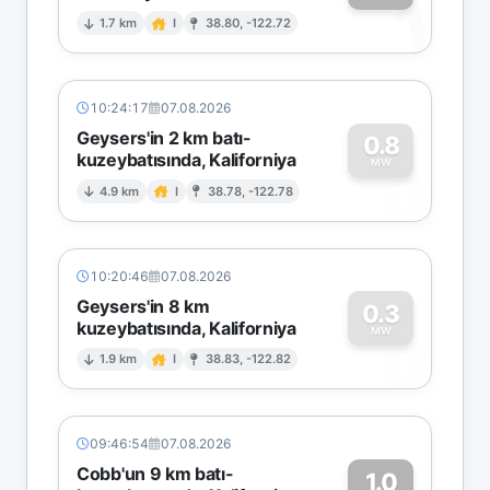
1
1.7 km
I
38.80, -122.72
10:24:17
07.08.2026
Geysers'in 2 km batı-
0.8
kuzeybatısında, Kaliforniya
0
MW
4.9 km
I
38.78, -122.78
10:20:46
07.08.2026
Geysers'in 8 km
0.3
kuzeybatısında, Kaliforniya
0
MW
1.9 km
I
38.83, -122.82
09:46:54
07.08.2026
Cobb'un 9 km batı-
1.0