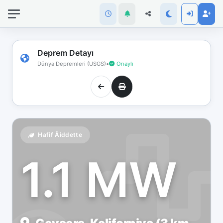
İnternet
bağlantınız
koptu!
Çevrimdışı
Deprem Detayı
moddasınız.
Dünya Depremleri (USGS)
•
Onaylı
Hafif Åiddette
1.1 MW