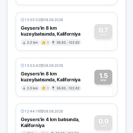
13:55:52
08.08.2026
Geysers'in 8 km
0.7
kuzeybatısında, Kaliforniya
0
MW
2.2 km
I
38.83, -122.82
13:53:42
08.08.2026
Geysers'in 8 km
1.5
kuzeybatısında, Kaliforniya
1
MW
2.0 km
I
38.83, -122.82
12:44:16
08.08.2026
Geysers'in 4 km batısında,
0.9
Kaliforniya
MW