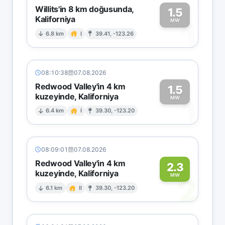
Willits'in 8 km doğusunda,
1.5
Kaliforniya
1
MW
6.8 km
I
39.41, -123.26
08:10:38
07.08.2026
Redwood Valley'in 4 km
1.5
kuzeyinde, Kaliforniya
1
MW
6.4 km
I
39.30, -123.20
08:09:01
07.08.2026
Redwood Valley'in 4 km
2.3
kuzeyinde, Kaliforniya
2
MW
6.1 km
II
39.30, -123.20