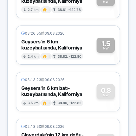
kuzeybatısında, Kaliforniya
1
MW
2.7 km
I
38.81, -122.78
03:26:55
09.08.2026
Geysers'in 6 km
1.5
kuzeybatısında, Kaliforniya
1
MW
2.4 km
I
38.82, -122.80
03:13:23
09.08.2026
Geysers'in 6 km batı-
0.8
kuzeybatısında, Kaliforniya
0
MW
3.5 km
I
38.80, -122.82
02:18:50
09.08.2026
Cloverdale'nin 12 km doğu-