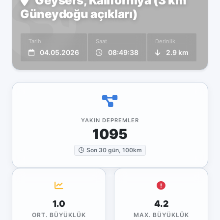
Geysers, Kaliforniya (3 km
Güneydoğu açıkları)
Tarih
Saat
Derinlik
04.05.2026
08:49:38
2.9 km
YAKIN DEPREMLER
1095
Son 30 gün, 100km
1.0
4.2
ORT. BÜYÜKLÜK
MAX. BÜYÜKLÜK