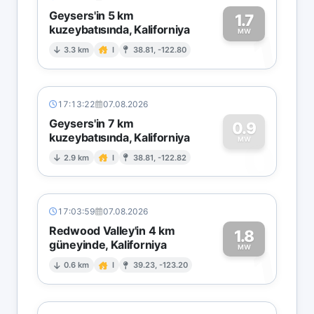
Geysers'in 5 km
1.7
kuzeybatısında, Kaliforniya
1
MW
3.3 km
I
38.81, -122.80
17:13:22
07.08.2026
Geysers'in 7 km
0.9
kuzeybatısında, Kaliforniya
0
MW
2.9 km
I
38.81, -122.82
17:03:59
07.08.2026
Redwood Valley'in 4 km
1.8
güneyinde, Kaliforniya
1
MW
0.6 km
I
39.23, -123.20