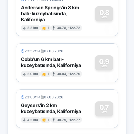
Anderson Springs'in 3 km
0.8
batı-kuzeybatısında,
MW
Kaliforniya
0
2.2 km
I
38.78, -122.72
23:52:14
07.08.2026
Cobb'un 6 km batı-
0.9
kuzeybatısında, Kaliforniya
0
MW
2.0 km
I
38.84, -122.79
23:03:14
07.08.2026
Geysers'in 2 km
0.7
kuzeybatısında, Kaliforniya
0
MW
4.2 km
I
38.79, -122.77