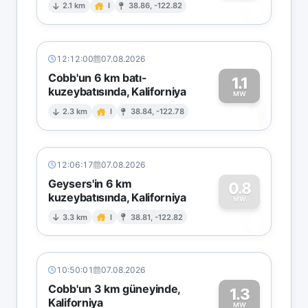
0
2.1 km
I
38.86, -122.82
12:12:00
07.08.2026
Cobb'un 6 km batı-
1.1
kuzeybatısında, Kaliforniya
1
MW
2.3 km
I
38.84, -122.78
12:06:17
07.08.2026
Geysers'in 6 km
0.8
kuzeybatısında, Kaliforniya
0
MW
3.3 km
I
38.81, -122.82
10:50:01
07.08.2026
Cobb'un 3 km güneyinde,
1.3
Kaliforniya
MW