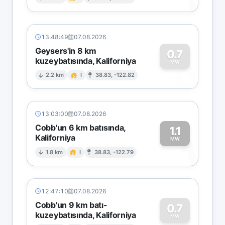
1
13:48:49
07.08.2026
Geysers'in 8 km
0.7
kuzeybatısında, Kaliforniya
0
MW
2.2 km
I
38.83, -122.82
13:03:00
07.08.2026
Cobb'un 6 km batısında,
1.1
Kaliforniya
1
MW
1.8 km
I
38.83, -122.79
12:47:10
07.08.2026
Cobb'un 9 km batı-
0.7
kuzeybatısında, Kaliforniya
MW