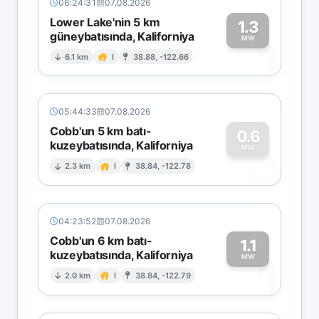
06:24:31
07.08.2026
Lower Lake'nin 5 km
1.3
güneybatısında, Kaliforniya
1
MW
6.1 km
I
38.88, -122.66
05:44:33
07.08.2026
Cobb'un 5 km batı-
0.6
kuzeybatısında, Kaliforniya
0
MW
2.3 km
I
38.84, -122.78
04:23:52
07.08.2026
Cobb'un 6 km batı-
1.1
kuzeybatısında, Kaliforniya
1
MW
2.0 km
I
38.84, -122.79