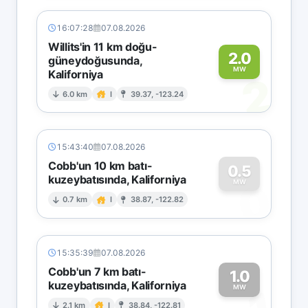
16:07:28
07.08.2026
Willits'in 11 km doğu-
2.0
güneydoğusunda,
MW
Kaliforniya
2
6.0 km
I
39.37, -123.24
15:43:40
07.08.2026
Cobb'un 10 km batı-
0.5
kuzeybatısında, Kaliforniya
0
MW
0.7 km
I
38.87, -122.82
15:35:39
07.08.2026
Cobb'un 7 km batı-
1.0
kuzeybatısında, Kaliforniya
MW
2.1 km
I
38.84, -122.81