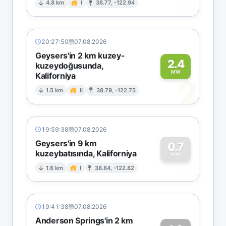
0
4.8 km
I
38.77, -122.94
20:27:50
07.08.2026
Geysers'in 2 km kuzey-
2.4
kuzeydoğusunda,
MW
Kaliforniya
2
1.5 km
II
38.79, -122.75
19:59:38
07.08.2026
Geysers'in 9 km
0.7
kuzeybatısında, Kaliforniya
0
MW
1.6 km
I
38.84, -122.82
19:41:38
07.08.2026
Anderson Springs'in 2 km