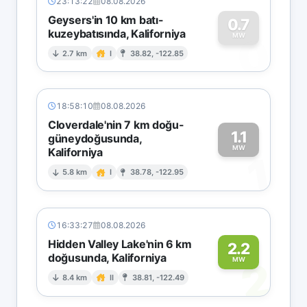
23:13:22
08.08.2026
Geysers'in 10 km batı-
0.7
kuzeybatısında, Kaliforniya
0
MW
2.7 km
I
38.82, -122.85
18:58:10
08.08.2026
Cloverdale'nin 7 km doğu-
1.1
güneydoğusunda,
MW
Kaliforniya
1
5.8 km
I
38.78, -122.95
16:33:27
08.08.2026
Hidden Valley Lake'nin 6 km
2.2
doğusunda, Kaliforniya
2
MW
8.4 km
II
38.81, -122.49