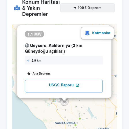
Konum Haritası
& Yakın
1095 Deprem
Depremler
×
1.1 MW
04.05 08:49
Geysers, Kaliforniya (3 km
Güneydoğu açıkları)
2.9 km
Ana Deprem
USGS Raporu