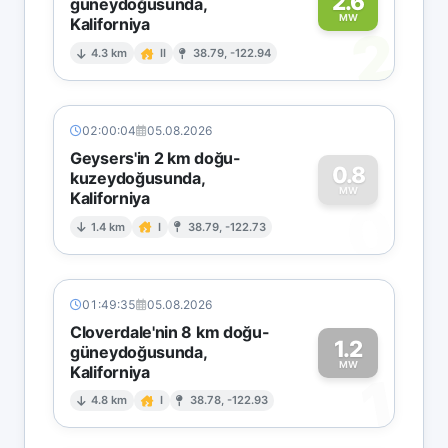
2.6
güneydoğusunda,
MW
Kaliforniya
2
4.3 km
II
38.79, -122.94
02:00:04
05.08.2026
Geysers'in 2 km doğu-
0.8
kuzeydoğusunda,
MW
Kaliforniya
0
1.4 km
I
38.79, -122.73
01:49:35
05.08.2026
Cloverdale'nin 8 km doğu-
1.2
güneydoğusunda,
MW
Kaliforniya
1
4.8 km
I
38.78, -122.93