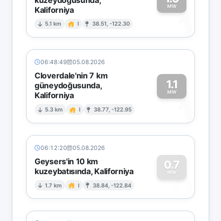
MW
Kaliforniya
1
5.1 km
I
38.51, -122.30
06:48:49
05.08.2026
Cloverdale'nin 7 km
1.1
güneydoğusunda,
MW
Kaliforniya
1
5.3 km
I
38.77, -122.95
06:12:20
05.08.2026
Geysers'in 10 km
0.7
kuzeybatısında, Kaliforniya
0
MW
1.7 km
I
38.84, -122.84