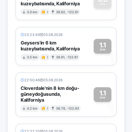
kuzeybatısında, Kaliforniya
0
MW
3.0 km
I
38.82, -122.81
23:23:49
05.08.2026
Geysers'in 6 km
1.1
kuzeybatısında, Kaliforniya
1
MW
3.5 km
I
38.81, -122.81
22:50:46
05.08.2026
Cloverdale'nin 8 km doğu-
1.1
güneydoğusunda,
MW
Kaliforniya
1
4.2 km
I
38.78, -122.93
22:32:35
05.08.2026