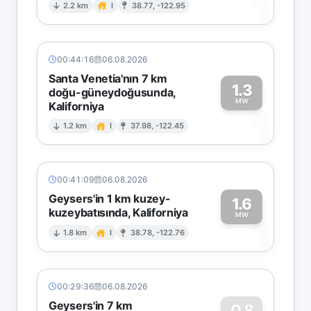
1
2.2 km
I
38.77, -122.95
00:44:16
06.08.2026
Santa Venetia'nın 7 km
1.3
doğu-güneydoğusunda,
MW
Kaliforniya
1
1.2 km
I
37.98, -122.45
00:41:09
06.08.2026
Geysers'in 1 km kuzey-
1.6
kuzeybatısında, Kaliforniya
1
MW
1.8 km
I
38.78, -122.76
00:29:36
06.08.2026
Geysers'in 7 km
0.8