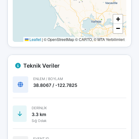
+
−
Leaflet
|
© OpenStreetMap © CARTO, © MTA Yerbilimleri
Teknik Veriler
ENLEM / BOYLAM
38.8067 / -122.7825
DERINLIK
3.3 km
Sığ Odak
EVENT ID