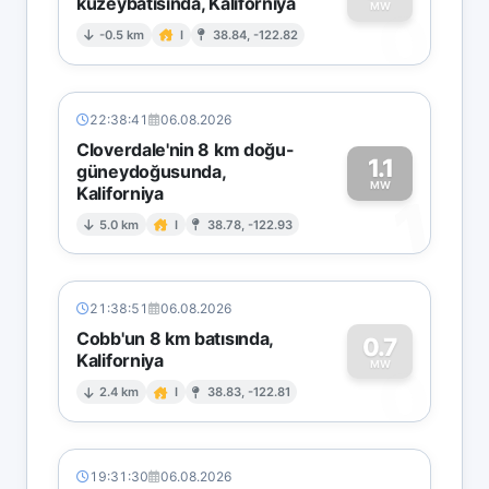
kuzeybatısında, Kaliforniya
0
MW
-0.5 km
I
38.84, -122.82
22:38:41
06.08.2026
Cloverdale'nin 8 km doğu-
1.1
güneydoğusunda,
MW
Kaliforniya
1
5.0 km
I
38.78, -122.93
21:38:51
06.08.2026
Cobb'un 8 km batısında,
0.7
Kaliforniya
0
MW
2.4 km
I
38.83, -122.81
19:31:30
06.08.2026