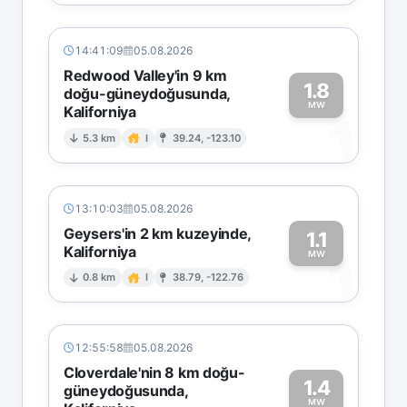
14:41:09
05.08.2026
Redwood Valley'in 9 km
1.8
doğu-güneydoğusunda,
MW
Kaliforniya
1
5.3 km
I
39.24, -123.10
13:10:03
05.08.2026
Geysers'in 2 km kuzeyinde,
1.1
Kaliforniya
1
MW
0.8 km
I
38.79, -122.76
12:55:58
05.08.2026
Cloverdale'nin 8 km doğu-
1.4
güneydoğusunda,
MW