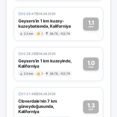
02:29:47
06.08.2026
Geysers'in 1 km kuzey-
1.1
kuzeybatısında, Kaliforniya
1
MW
2.2 km
I
38.79, -122.76
02:28:28
06.08.2026
Geysers'in 1 km kuzeyinde,
1.0
Kaliforniya
1
MW
2.0 km
I
38.78, -122.76
01:31:48
06.08.2026
Cloverdale'nin 7 km
1.3
güneydoğusunda,
MW
Kaliforniya