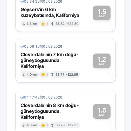
05:34:30
05.08.2026
Geysers'in 6 km
1.5
kuzeybatısında, Kaliforniya
1
MW
3.3 km
I
38.82, -122.80
05:06:10
05.08.2026
Cloverdale'nin 7 km doğu-
1.2
güneydoğusunda,
MW
Kaliforniya
1
4.0 km
I
38.77, -122.95
04:47:42
05.08.2026
Cloverdale'nin 8 km doğu-
1.5
güneydoğusunda,
MW
Kaliforniya
1
4.6 km
I
38.78, -122.93