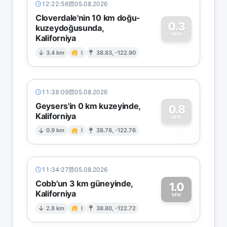
12:22:56
05.08.2026
Cloverdale'nin 10 km doğu-
0.3
kuzeydoğusunda,
MW
Kaliforniya
0
3.4 km
I
38.83, -122.90
11:38:09
05.08.2026
Geysers'in 0 km kuzeyinde,
0.8
Kaliforniya
0
MW
0.9 km
I
38.78, -122.76
11:34:27
05.08.2026
Cobb'un 3 km güneyinde,
1.0
Kaliforniya
1
MW
2.8 km
I
38.80, -122.72