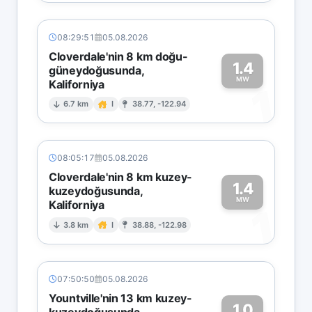
08:29:51
05.08.2026
Cloverdale'nin 8 km doğu-
1.4
güneydoğusunda,
MW
Kaliforniya
1
6.7 km
I
38.77, -122.94
08:05:17
05.08.2026
Cloverdale'nin 8 km kuzey-
1.4
kuzeydoğusunda,
MW
Kaliforniya
1
3.8 km
I
38.88, -122.98
07:50:50
05.08.2026
Yountville'nin 13 km kuzey-
1.0
kuzeydoğusunda,