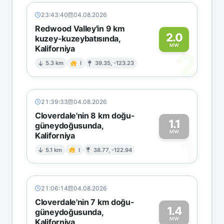
23:43:40
04.08.2026
Redwood Valley'in 9 km
2.0
kuzey-kuzeybatısında,
MW
Kaliforniya
2
5.3 km
I
39.35, -123.23
21:39:33
04.08.2026
Cloverdale'nin 8 km doğu-
1.1
güneydoğusunda,
MW
Kaliforniya
1
5.1 km
I
38.77, -122.94
21:06:14
04.08.2026
Cloverdale'nin 7 km doğu-
1.4
güneydoğusunda,
MW
Kaliforniya