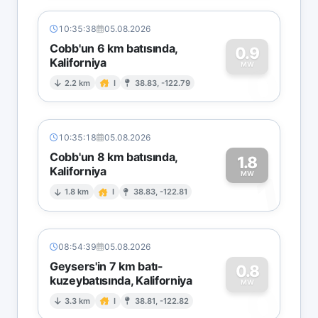
10:35:38
05.08.2026
Cobb'un 6 km batısında,
0.9
Kaliforniya
0
MW
2.2 km
I
38.83, -122.79
10:35:18
05.08.2026
Cobb'un 8 km batısında,
1.8
Kaliforniya
1
MW
1.8 km
I
38.83, -122.81
08:54:39
05.08.2026
Geysers'in 7 km batı-
0.8
kuzeybatısında, Kaliforniya
0
MW
3.3 km
I
38.81, -122.82