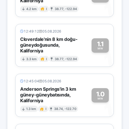
Kaliforniya
1
4.2 km
I
38.77, -122.94
12:49:12
05.08.2026
Cloverdale'nin 8 km doğu-
1.1
güneydoğusunda,
MW
Kaliforniya
1
3.3 km
I
38.77, -122.94
12:45:04
05.08.2026
Anderson Springs'in 3 km
1.0
güney-güneybatısında,
MW
Kaliforniya
1
1.3 km
I
38.74, -122.70