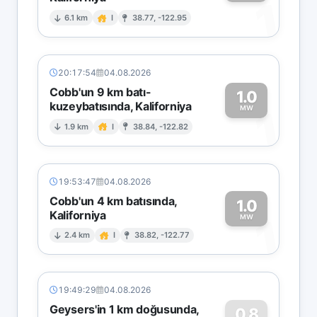
1
6.1 km
I
38.77, -122.95
20:17:54
04.08.2026
Cobb'un 9 km batı-
1.0
kuzeybatısında, Kaliforniya
1
MW
1.9 km
I
38.84, -122.82
19:53:47
04.08.2026
Cobb'un 4 km batısında,
1.0
Kaliforniya
1
MW
2.4 km
I
38.82, -122.77
19:49:29
04.08.2026
Geysers'in 1 km doğusunda,
0.8