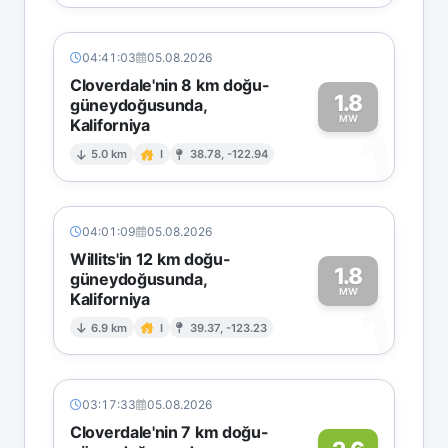
04:41:03
05.08.2026
Cloverdale'nin 8 km doğu-
1.8
güneydoğusunda,
MW
Kaliforniya
1
5.0 km
I
38.78, -122.94
04:01:09
05.08.2026
Willits'in 12 km doğu-
1.8
güneydoğusunda,
MW
Kaliforniya
1
6.9 km
I
39.37, -123.23
03:17:33
05.08.2026
Cloverdale'nin 7 km doğu-