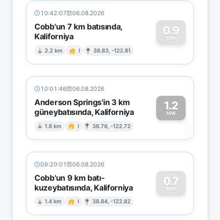
10:42:07
06.08.2026
Cobb'un 7 km batısında,
0.9
Kaliforniya
0
MW
2.2 km
I
38.83, -122.81
10:01:46
06.08.2026
Anderson Springs'in 3 km
1.2
güneybatısında, Kaliforniya
1
MW
1.8 km
I
38.76, -122.72
09:20:01
06.08.2026
Cobb'un 9 km batı-
0.7
kuzeybatısında, Kaliforniya
0
MW
1.4 km
I
38.84, -122.82