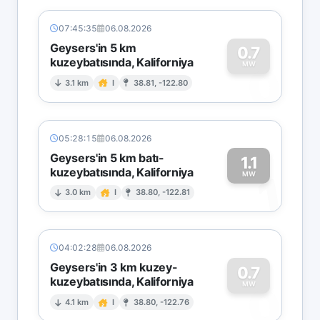
07:45:35
06.08.2026
Geysers'in 5 km
0.7
kuzeybatısında, Kaliforniya
0
MW
3.1 km
I
38.81, -122.80
05:28:15
06.08.2026
Geysers'in 5 km batı-
1.1
kuzeybatısında, Kaliforniya
1
MW
3.0 km
I
38.80, -122.81
04:02:28
06.08.2026
Geysers'in 3 km kuzey-
0.7
kuzeybatısında, Kaliforniya
0
MW
4.1 km
I
38.80, -122.76