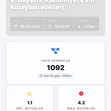
Geysers, Kaliforniya (4 km
Kuzeybatı açıkları)
Tarih
Saat
Derinlik
06.05.2026
00:42:47
3.3 km
YAKIN DEPREMLER
1092
Son 30 gün, 100km
1.1
4.2
ORT. BÜYÜKLÜK
MAX. BÜYÜKLÜK