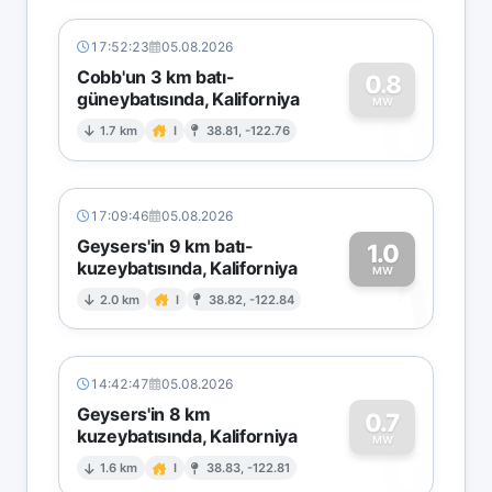
17:52:23
05.08.2026
Cobb'un 3 km batı-
0.8
güneybatısında, Kaliforniya
0
MW
1.7 km
I
38.81, -122.76
17:09:46
05.08.2026
Geysers'in 9 km batı-
1.0
kuzeybatısında, Kaliforniya
1
MW
2.0 km
I
38.82, -122.84
14:42:47
05.08.2026
Geysers'in 8 km
0.7
kuzeybatısında, Kaliforniya
0
MW
1.6 km
I
38.83, -122.81