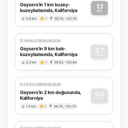
Geysers'in 1 km kuzey-
1.1
kuzeybatısında, Kaliforniya
1
MW
3.8 km
I
38.78, -122.76
16:46:27
06.08.2026
Geysers'in 9 km batı-
0.7
kuzeybatısında, Kaliforniya
0
MW
2.3 km
I
38.82, -122.84
16:25:24
06.08.2026
Geysers'in 2 km doğusunda,
0.8
Kaliforniya
0
MW
1.5 km
I
38.78, -122.73