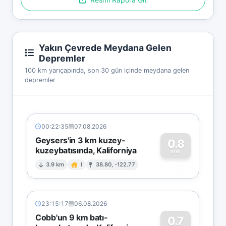
Yakın Çevrede Meydana Gelen
Depremler
100 km yarıçapında, son 30 gün içinde meydana gelen
depremler
00:22:35
07.08.2026
Geysers'in 3 km kuzey-
0.8
kuzeybatısında, Kaliforniya
0
MW
3.9 km
I
38.80, -122.77
23:15:17
06.08.2026
Cobb'un 9 km batı-
0.7