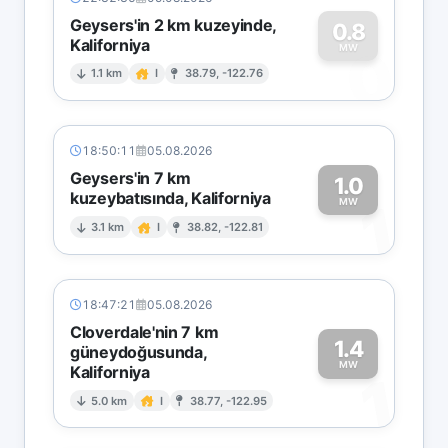
Geysers'in 2 km kuzeyinde,
0.8
Kaliforniya
0
MW
1.1 km
I
38.79, -122.76
18:50:11
05.08.2026
Geysers'in 7 km
1.0
kuzeybatısında, Kaliforniya
1
MW
3.1 km
I
38.82, -122.81
18:47:21
05.08.2026
Cloverdale'nin 7 km
1.4
güneydoğusunda,
MW
Kaliforniya
1
5.0 km
I
38.77, -122.95