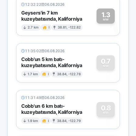
12:32:22
06.08.2026
Geysers'in 7 km
1.3
kuzeybatısında, Kaliforniya
1
MW
2.7 km
I
38.81, -122.82
11:35:02
06.08.2026
Cobb'un 5 km batı-
0.7
kuzeybatısında, Kaliforniya
0
MW
1.7 km
I
38.84, -122.78
11:31:49
06.08.2026
Cobb'un 6 km batı-
0.8
kuzeybatısında, Kaliforniya
0
MW
1.9 km
I
38.84, -122.79