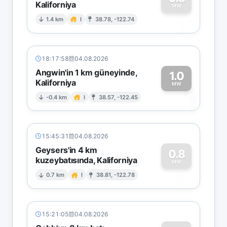
Kaliforniya
0
MW
1.4 km
I
38.78, -122.74
18:17:58
04.08.2026
Angwin'in 1 km güneyinde,
1.0
Kaliforniya
1
MW
-0.4 km
I
38.57, -122.45
15:45:31
04.08.2026
Geysers'in 4 km
0.8
kuzeybatısında, Kaliforniya
0
MW
0.7 km
I
38.81, -122.78
15:21:05
04.08.2026