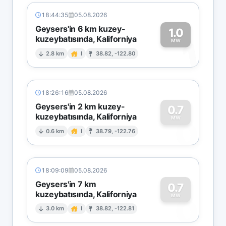
18:44:35
05.08.2026
Geysers'in 6 km kuzey-
1.0
kuzeybatısında, Kaliforniya
1
MW
2.8 km
I
38.82, -122.80
18:26:16
05.08.2026
Geysers'in 2 km kuzey-
0.7
kuzeybatısında, Kaliforniya
0
MW
0.6 km
I
38.79, -122.76
18:09:09
05.08.2026
Geysers'in 7 km
0.7
kuzeybatısında, Kaliforniya
0
MW
3.0 km
I
38.82, -122.81