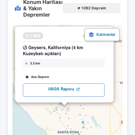
Konum Haritası
& Yakın
1092 Deprem
Depremler
×
0.7 MW
06.05 00:42
Geysers, Kaliforniya (4 km
Kuzeybatı açıkları)
3.3 km
Ana Deprem
USGS Raporu