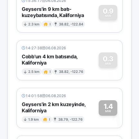
15:36:17
06.08.2026
Geysers'in 9 km batı-
0.9
kuzeybatısında, Kaliforniya
0
MW
2.3 km
I
38.82, -122.84
14:27:38
06.08.2026
Cobb'un 4 km batısında,
0.3
Kaliforniya
0
MW
2.5 km
I
38.82, -122.76
14:01:58
06.08.2026
Geysers'in 2 km kuzeyinde,
1.4
Kaliforniya
1
MW
1.9 km
I
38.79, -122.76