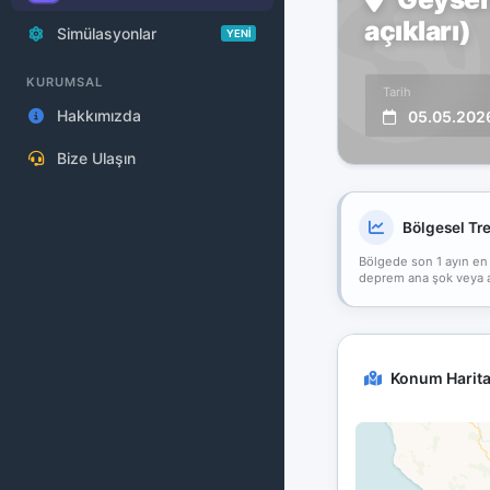
açıkları)
Simülasyonlar
YENİ
KURUMSAL
Tarih
Hakkımızda
05.05.202
Bize Ulaşın
Bölgesel Tr
Bölgede son 1 ayın en
deprem ana şok veya art
Konum Harita