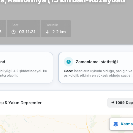
Saat
Derinlik
6
03:11:31
2.2 km
end
Zamanlama İstatistiği
 büyüğü 4.2 şiddetindeydi. Bu
Gece:
İnsanların uykuda olduğu, paniğin ve
çı olabilir.
psikolojik etkinin en yüksek olduğu saatler.
sı & Yakın Depremler
1099 De