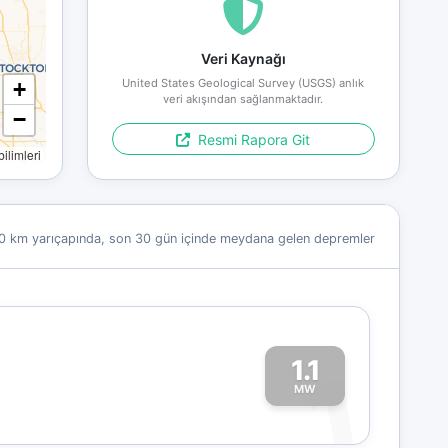
Veri Kaynağı
United States Geological Survey (USGS) anlık
+
veri akışından sağlanmaktadır.
−
Resmi Rapora Git
limleri
0 km yarıçapında, son 30 gün içinde meydana gelen depremler
1.1
1
MW