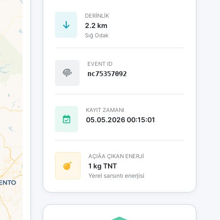
DERINLIK
2.2 km
Sığ Odak
EVENT ID
nc75357092
KAYIT ZAMANI
05.05.2026 00:15:01
AÇIÄA ÇIKAN ENERJİ
1 kg TNT
Yerel sarsıntı enerjisi