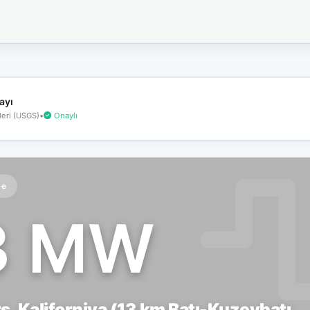
İnternet
bağlantınız
koptu!
Çevrimdışı
moddasınız.
ayı
eri (USGS)
•
Onaylı
te
3 MW
, Kaliforniya (13 km Batı-Kuzeybatı