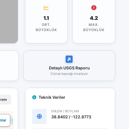
1.1
4.2
ORT.
MAX.
BÜYÜKLÜK
BÜYÜKLÜK
Detaylı USGS Raporu
Orjinal kaynağı inceleyin
Teknik Veriler
prem
ENLEM / BOYLAM
38.8402 / -122.8773