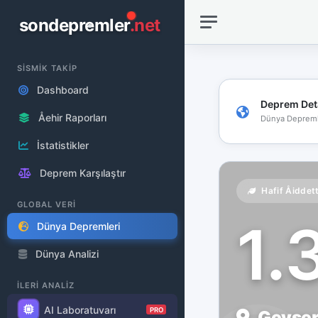
sondepremler
.net
SİSMİK TAKİP
Dashboard
Deprem Det
Åehir Raporları
Dünya Depreml
İstatistikler
Deprem Karşılaştır
Hafif Åiddet
GLOBAL VERİ
1.
Dünya Depremleri
Dünya Analizi
İLERİ ANALİZ
AI Laboratuvarı
PRO
Geysers