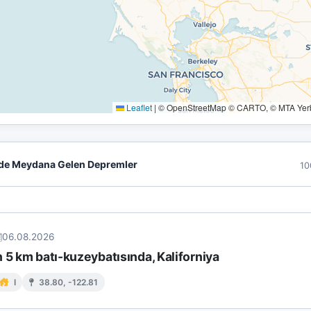
Leaflet
|
© OpenStreetMap © CARTO, © MTA Yerbi
de Meydana Gelen Depremler
10
06.08.2026
 5 km batı-kuzeybatısında, Kaliforniya
I
38.80, -122.81