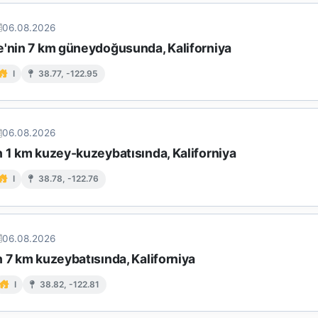
06.08.2026
e'nin 7 km güneydoğusunda, Kaliforniya
I
38.77, -122.95
06.08.2026
n 1 km kuzey-kuzeybatısında, Kaliforniya
I
38.78, -122.76
06.08.2026
 7 km kuzeybatısında, Kaliforniya
I
38.82, -122.81