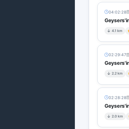
04:02:28
Geysers'i
4.1 km
02:29:47
Geysers'i
2.2 km
02:28:28
Geysers'in
2.0 km