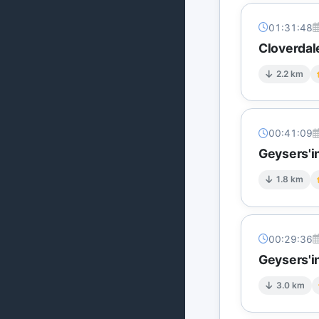
01:31:48
Cloverdal
2.2 km
00:41:09
Geysers'i
1.8 km
00:29:36
Geysers'in
3.0 km