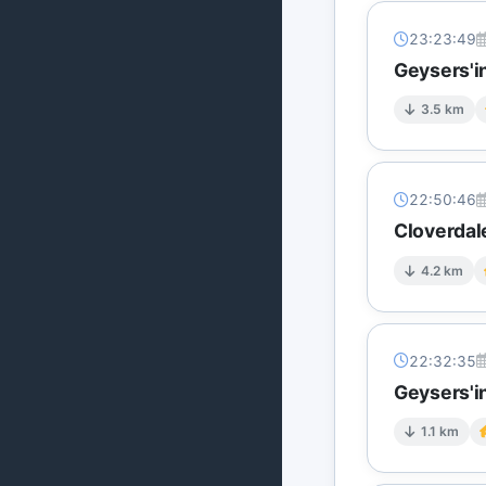
23:23:49
Geysers'in
3.5 km
22:50:46
Cloverdal
4.2 km
22:32:35
Geysers'in
1.1 km