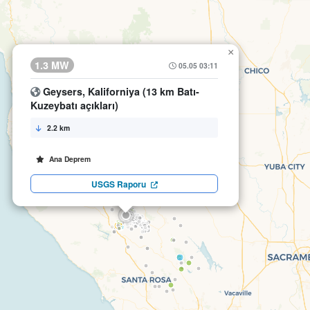
×
1.3 MW
05.05 03:11
Geysers, Kaliforniya (13 km Batı-
Kuzeybatı açıkları)
2.2 km
Ana Deprem
USGS Raporu