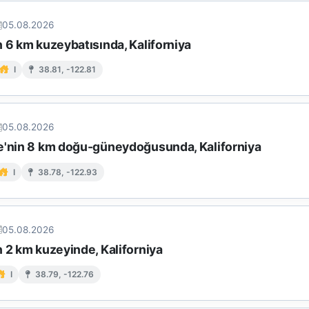
05.08.2026
 6 km kuzeybatısında, Kaliforniya
I
38.81, -122.81
05.08.2026
e'nin 8 km doğu-güneydoğusunda, Kaliforniya
I
38.78, -122.93
05.08.2026
 2 km kuzeyinde, Kaliforniya
I
38.79, -122.76