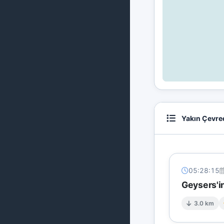
Yakın Çevre
05:28:15
Geysers'in
3.0 km