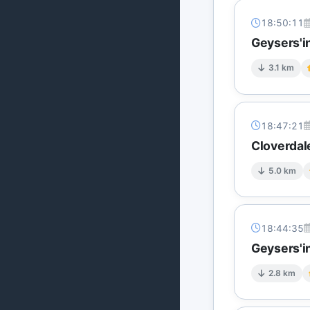
18:50:11
Geysers'in
3.1 km
18:47:21
Cloverdal
5.0 km
18:44:35
Geysers'i
2.8 km