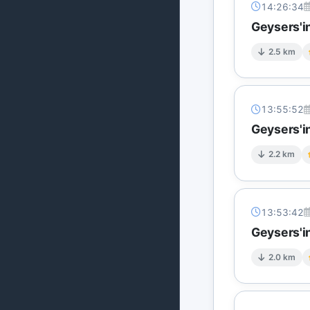
14:26:34
Geysers'i
2.5 km
13:55:52
Geysers'in
2.2 km
13:53:42
Geysers'in
2.0 km