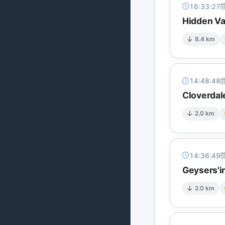
16:33:27
Hidden Va
8.4 km
14:48:48
Cloverdal
2.0 km
14:36:49
Geysers'in
2.0 km