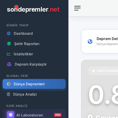
sondepremler
.net
SİSMİK TAKİP
Dashboard
Deprem Det
Şehir Raporları
Dünya Depreml
İstatistikler
Deprem Karşılaştır
Hafif Åiddet
GLOBAL VERİ
0
Dünya Depremleri
Dünya Analizi
İLERİ ANALİZ
AI Laboratuvarı
PRO
Geysers