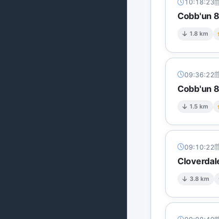
10:18:23
Cobb'un 8 
1.8 km
09:36:22
Cobb'un 8 
1.5 km
09:10:22
Cloverdal
3.8 km