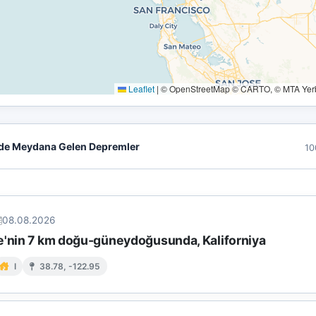
Leaflet
|
© OpenStreetMap © CARTO, © MTA Yerbi
de Meydana Gelen Depremler
10
08.08.2026
e'nin 7 km doğu-güneydoğusunda, Kaliforniya
I
38.78, -122.95