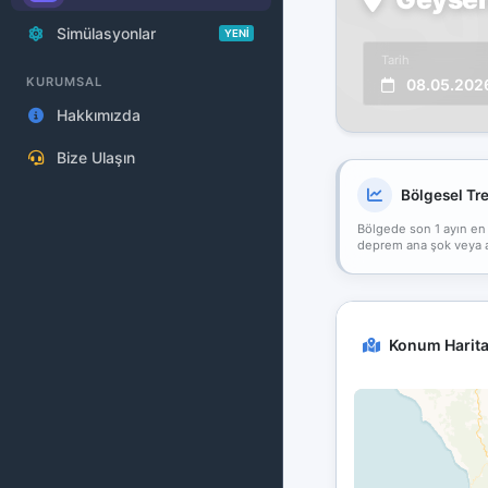
Simülasyonlar
YENİ
Tarih
KURUMSAL
08.05.202
Hakkımızda
Bize Ulaşın
Bölgesel Tr
Bölgede son 1 ayın en
deprem ana şok veya art
Konum Harita