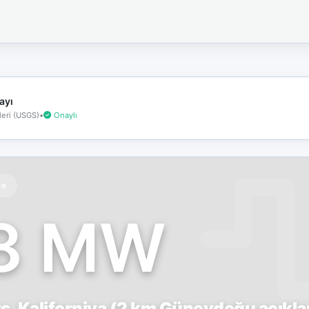
İnternet
bağlantınız
koptu!
Çevrimdışı
moddasınız.
ayı
eri (USGS)
•
Onaylı
te
.8 MW
, Kaliforniya (2 km Güneydoğu açıklar