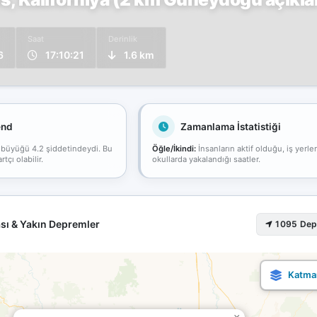
Saat
Derinlik
6
17:10:21
1.6 km
end
Zamanlama İstatistiği
 büyüğü 4.2 şiddetindeydi. Bu
Öğle/İkindi:
İnsanların aktif olduğu, iş yerle
çı olabilir.
okullarda yakalandığı saatler.
sı & Yakın Depremler
1095 De