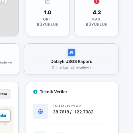
1.0
4.2
ORT.
MAX.
BÜYÜKLÜK
BÜYÜKLÜK
Detaylı USGS Raporu
rinde ve
Orjinal kaynağı inceleyin
Teknik Veriler
prem
ENLEM / BOYLAM
38.7618 / -122.7382