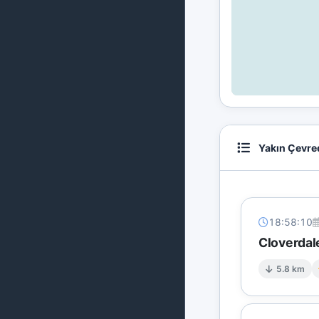
Yakın Çevre
18:58:10
Cloverdal
5.8 km