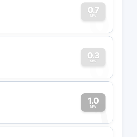
0
0.7
MW
0
0.3
MW
1.0
1
MW