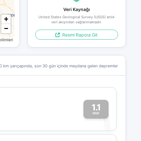
Veri Kaynağı
United States Geological Survey (USGS) anlık
+
veri akışından sağlanmaktadır.
−
Resmi Rapora Git
limleri
0 km yarıçapında, son 30 gün içinde meydana gelen depremler
1.1
1
MW