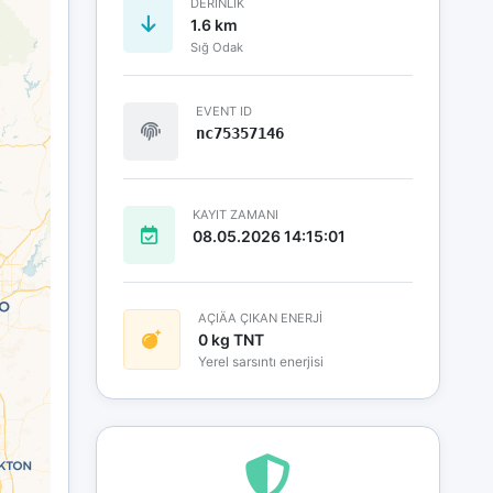
DERINLIK
1.6 km
Sığ Odak
EVENT ID
nc75357146
KAYIT ZAMANI
08.05.2026 14:15:01
AÇIÄA ÇIKAN ENERJİ
0 kg TNT
Yerel sarsıntı enerjisi