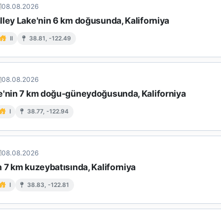
08.08.2026
lley Lake'nin 6 km doğusunda, Kaliforniya
II
38.81, -122.49
08.08.2026
e'nin 7 km doğu-güneydoğusunda, Kaliforniya
I
38.77, -122.94
08.08.2026
 7 km kuzeybatısında, Kaliforniya
I
38.83, -122.81