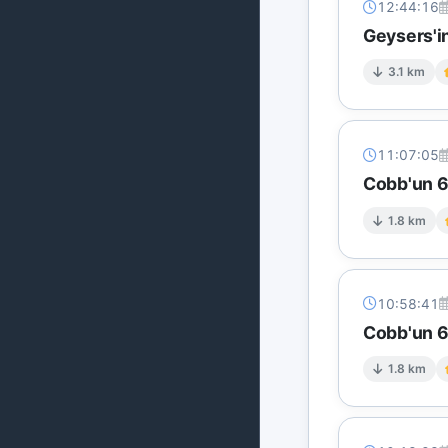
12:44:16
Geysers'in
3.1 km
11:07:05
Cobb'un 6 
1.8 km
10:58:41
Cobb'un 6 
1.8 km