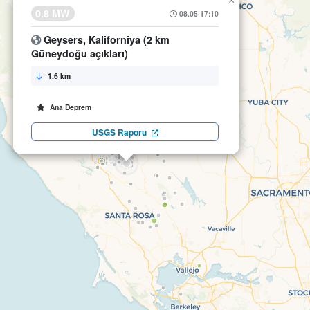
×
0.8 MW
08.05 17:10
Geysers, Kaliforniya (2 km
Güneydoğu açıkları)
1.6 km
Ana Deprem
USGS Raporu