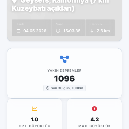
Geysers, Kaliforniya (7 km
Kuzeybatı açıkları)
Tarih
Saat
Derinlik
04.05.2026
15:03:35
2.6 km
YAKIN DEPREMLER
1096
Son 30 gün, 100km
1.0
4.2
ORT. BÜYÜKLÜK
MAX. BÜYÜKLÜK