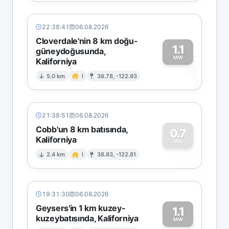
22:38:41
06.08.2026
Cloverdale'nin 8 km doğu-
1.1
güneydoğusunda,
MW
Kaliforniya
1
5.0 km
I
38.78, -122.93
21:38:51
06.08.2026
Cobb'un 8 km batısında,
0.7
Kaliforniya
0
MW
2.4 km
I
38.83, -122.81
19:31:30
06.08.2026
Geysers'in 1 km kuzey-
1.1
kuzeybatısında, Kaliforniya
MW