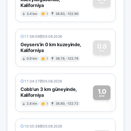
MW
Kaliforniya
0
3.4 km
I
38.83, -122.90
11:38:09
05.08.2026
Geysers'in 0 km kuzeyinde,
0.8
Kaliforniya
0
MW
0.9 km
I
38.78, -122.76
11:34:27
05.08.2026
Cobb'un 3 km güneyinde,
1.0
Kaliforniya
1
MW
2.8 km
I
38.80, -122.72
10:35:38
05.08.2026