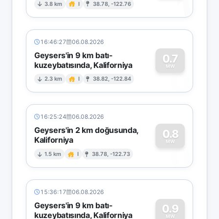
1
3.8 km
I
38.78, -122.76
16:46:27
06.08.2026
Geysers'in 9 km batı-
0.7
kuzeybatısında, Kaliforniya
0
MW
2.3 km
I
38.82, -122.84
16:25:24
06.08.2026
Geysers'in 2 km doğusunda,
0.8
Kaliforniya
0
MW
1.5 km
I
38.78, -122.73
15:36:17
06.08.2026
Geysers'in 9 km batı-
0.9
kuzeybatısında, Kaliforniya
MW