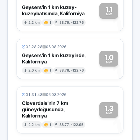
Geysers'in 1 km kuzey-
1.1
kuzeybatısında, Kaliforniya
1
MW
2.2 km
I
38.79, -122.76
02:28:28
06.08.2026
Geysers'in 1 km kuzeyinde,
1.0
Kaliforniya
1
MW
2.0 km
I
38.78, -122.76
01:31:48
06.08.2026
Cloverdale'nin 7 km
1.3
güneydoğusunda,
MW
Kaliforniya
1
2.2 km
I
38.77, -122.95