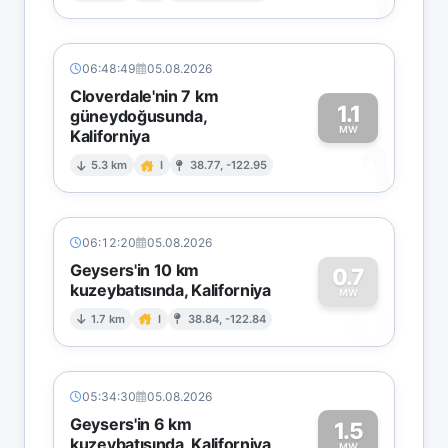
06:48:49
05.08.2026
Cloverdale'nin 7 km
1.1
güneydoğusunda,
MW
Kaliforniya
1
5.3 km
I
38.77, -122.95
06:12:20
05.08.2026
Geysers'in 10 km
0.7
kuzeybatısında, Kaliforniya
0
MW
1.7 km
I
38.84, -122.84
05:34:30
05.08.2026
Geysers'in 6 km
1.5
kuzeybatısında, Kaliforniya
MW