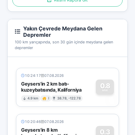
Yakın Çevrede Meydana Gelen
Depremler
100 km yarıçapında, son 30 gün içinde meydana gelen
depremler
10:24:17
07.08.2026
Geysers'in 2 km batı-
0.8
kuzeybatısında, Kaliforniya
0
MW
4.9 km
I
38.78, -122.78
10:20:46
07.08.2026
Geysers'in 8 km
0.3