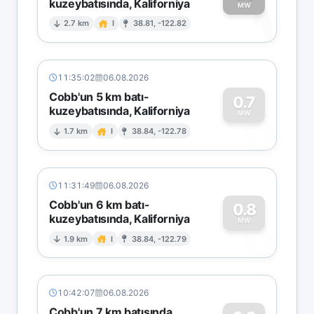
kuzeybatısında, Kaliforniya
1
MW
2.7 km
I
38.81, -122.82
11:35:02
06.08.2026
Cobb'un 5 km batı-
0.7
kuzeybatısında, Kaliforniya
0
MW
1.7 km
I
38.84, -122.78
11:31:49
06.08.2026
Cobb'un 6 km batı-
0.8
kuzeybatısında, Kaliforniya
0
MW
1.9 km
I
38.84, -122.79
10:42:07
06.08.2026
Cobb'un 7 km batısında,