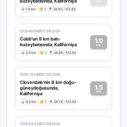
kuzeybatısında, Kaliforniya
0
MW
1.9 km
I
38.83, -122.82
09:46:54
07.08.2026
Cobb'un 9 km batı-
1.0
kuzeybatısında, Kaliforniya
1
MW
2.0 km
I
38.86, -122.82
09:19:08
07.08.2026
Cloverdale'nin 8 km doğu-
1.5
güneydoğusunda,
MW
Kaliforniya
1
4.3 km
I
38.78, -122.93
08:54:01
07.08.2026