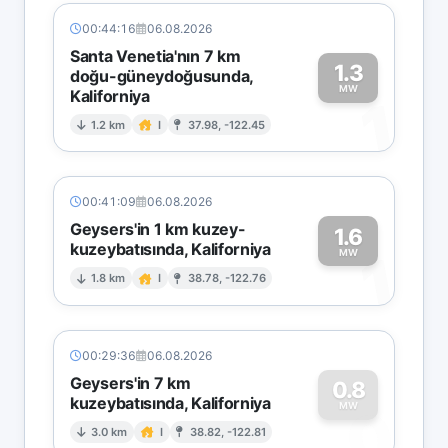
00:44:16
06.08.2026
Santa Venetia'nın 7 km
1.3
doğu-güneydoğusunda,
MW
Kaliforniya
1
1.2 km
I
37.98, -122.45
00:41:09
06.08.2026
Geysers'in 1 km kuzey-
1.6
kuzeybatısında, Kaliforniya
1
MW
1.8 km
I
38.78, -122.76
00:29:36
06.08.2026
Geysers'in 7 km
0.8
kuzeybatısında, Kaliforniya
0
MW
3.0 km
I
38.82, -122.81