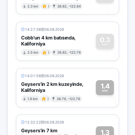
0
2.3 km
I
38.82, -122.84
14:27:38
06.08.2026
Cobb'un 4 km batısında,
0.3
Kaliforniya
0
MW
2.5 km
I
38.82, -122.76
14:01:58
06.08.2026
Geysers'in 2 km kuzeyinde,
1.4
Kaliforniya
1
MW
1.9 km
I
38.79, -122.76
12:32:22
06.08.2026
Geysers'in 7 km
1.3