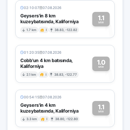
02:10:07
07.08.2026
Geysers'in 8 km
1.1
kuzeybatısında, Kaliforniya
1
MW
1.7 km
I
38.83, -122.82
01:20:35
07.08.2026
Cobb'un 4 km batısında,
1.0
Kaliforniya
1
MW
2.1 km
I
38.83, -122.77
00:54:15
07.08.2026
Geysers'in 4 km
1.1
kuzeybatısında, Kaliforniya
1
MW
3.3 km
I
38.80, -122.80