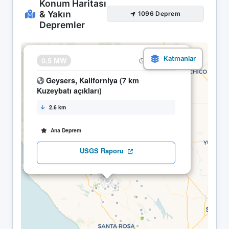
Konum Haritası
& Yakın
1096 Deprem
Depremler
×
0.5 MW
04.05 15:03
Geysers, Kaliforniya (7 km
Kuzeybatı açıkları)
2.6 km
Ana Deprem
USGS Raporu