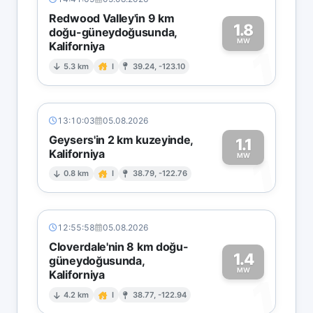
Redwood Valley'in 9 km
1.8
doğu-güneydoğusunda,
MW
Kaliforniya
1
5.3 km
I
39.24, -123.10
13:10:03
05.08.2026
Geysers'in 2 km kuzeyinde,
1.1
Kaliforniya
1
MW
0.8 km
I
38.79, -122.76
12:55:58
05.08.2026
Cloverdale'nin 8 km doğu-
1.4
güneydoğusunda,
MW
Kaliforniya
1
4.2 km
I
38.77, -122.94