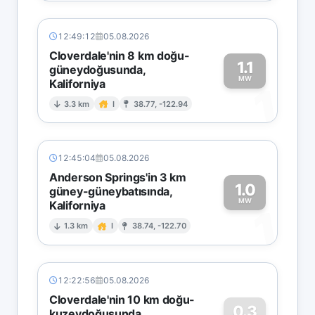
12:49:12
05.08.2026
Cloverdale'nin 8 km doğu-
1.1
güneydoğusunda,
MW
Kaliforniya
1
3.3 km
I
38.77, -122.94
12:45:04
05.08.2026
Anderson Springs'in 3 km
1.0
güney-güneybatısında,
MW
Kaliforniya
1
1.3 km
I
38.74, -122.70
12:22:56
05.08.2026
Cloverdale'nin 10 km doğu-
0.3
kuzeydoğusunda,