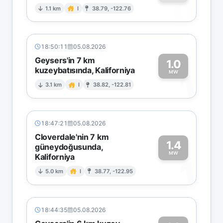
0
1.1 km
I
38.79, -122.76
18:50:11
05.08.2026
Geysers'in 7 km
1.0
kuzeybatısında, Kaliforniya
1
MW
3.1 km
I
38.82, -122.81
18:47:21
05.08.2026
Cloverdale'nin 7 km
1.4
güneydoğusunda,
MW
Kaliforniya
1
5.0 km
I
38.77, -122.95
18:44:35
05.08.2026