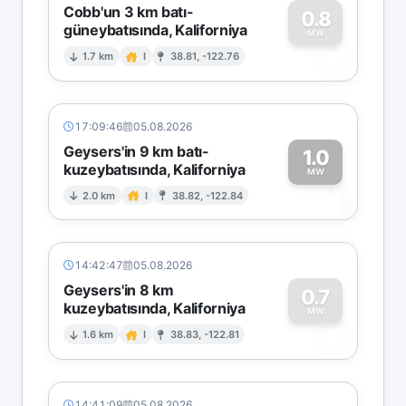
Cobb'un 3 km batı-
0.8
güneybatısında, Kaliforniya
0
MW
1.7 km
I
38.81, -122.76
17:09:46
05.08.2026
Geysers'in 9 km batı-
1.0
kuzeybatısında, Kaliforniya
1
MW
2.0 km
I
38.82, -122.84
14:42:47
05.08.2026
Geysers'in 8 km
0.7
kuzeybatısında, Kaliforniya
0
MW
1.6 km
I
38.83, -122.81
14:41:09
05.08.2026