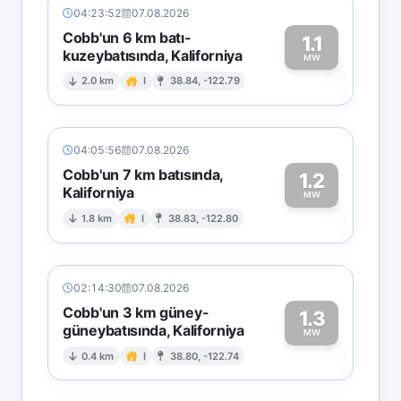
04:23:52
07.08.2026
Cobb'un 6 km batı-
1.1
kuzeybatısında, Kaliforniya
1
MW
2.0 km
I
38.84, -122.79
04:05:56
07.08.2026
Cobb'un 7 km batısında,
1.2
Kaliforniya
1
MW
1.8 km
I
38.83, -122.80
02:14:30
07.08.2026
Cobb'un 3 km güney-
1.3
güneybatısında, Kaliforniya
1
MW
0.4 km
I
38.80, -122.74