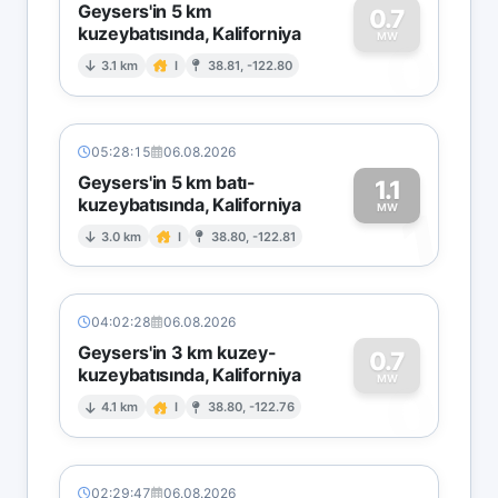
Geysers'in 5 km
0.7
kuzeybatısında, Kaliforniya
0
MW
3.1 km
I
38.81, -122.80
05:28:15
06.08.2026
Geysers'in 5 km batı-
1.1
kuzeybatısında, Kaliforniya
1
MW
3.0 km
I
38.80, -122.81
04:02:28
06.08.2026
Geysers'in 3 km kuzey-
0.7
kuzeybatısında, Kaliforniya
0
MW
4.1 km
I
38.80, -122.76
02:29:47
06.08.2026