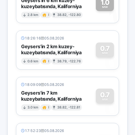
Geysers'in 6 km kuzey-
1.0
kuzeybatısında, Kaliforniya
1
MW
2.8 km
I
38.82, -122.80
18:26:16
05.08.2026
Geysers'in 2 km kuzey-
0.7
kuzeybatısında, Kaliforniya
0
MW
0.6 km
I
38.79, -122.76
18:09:09
05.08.2026
Geysers'in 7 km
0.7
kuzeybatısında, Kaliforniya
0
MW
3.0 km
I
38.82, -122.81
17:52:23
05.08.2026