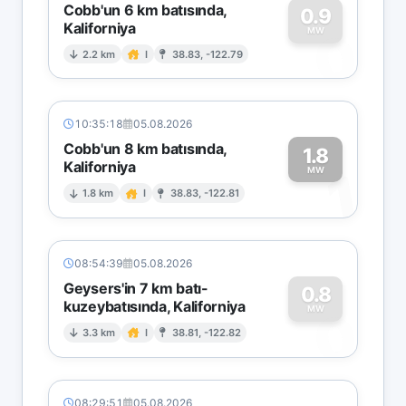
Cobb'un 6 km batısında,
0.9
Kaliforniya
0
MW
2.2 km
I
38.83, -122.79
10:35:18
05.08.2026
Cobb'un 8 km batısında,
1.8
Kaliforniya
1
MW
1.8 km
I
38.83, -122.81
08:54:39
05.08.2026
Geysers'in 7 km batı-
0.8
kuzeybatısında, Kaliforniya
0
MW
3.3 km
I
38.81, -122.82
08:29:51
05.08.2026