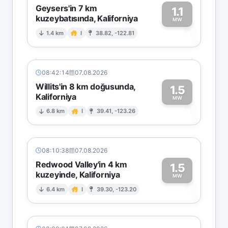
Geysers'in 7 km
1.1
kuzeybatısında, Kaliforniya
1
MW
1.4 km
I
38.82, -122.81
08:42:14
07.08.2026
Willits'in 8 km doğusunda,
1.5
Kaliforniya
1
MW
6.8 km
I
39.41, -123.26
08:10:38
07.08.2026
Redwood Valley'in 4 km
1.5
kuzeyinde, Kaliforniya
1
MW
6.4 km
I
39.30, -123.20