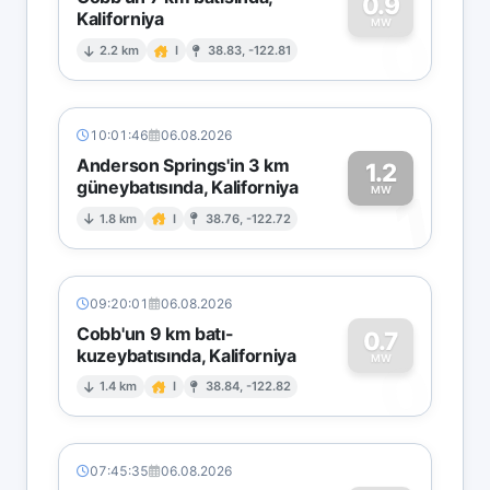
0.9
Kaliforniya
0
MW
2.2 km
I
38.83, -122.81
10:01:46
06.08.2026
Anderson Springs'in 3 km
1.2
güneybatısında, Kaliforniya
1
MW
1.8 km
I
38.76, -122.72
09:20:01
06.08.2026
Cobb'un 9 km batı-
0.7
kuzeybatısında, Kaliforniya
0
MW
1.4 km
I
38.84, -122.82
07:45:35
06.08.2026