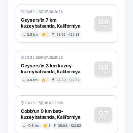
00:52:12
07.08.2026
Geysers'in 7 km
0.8
kuzeybatısında, Kaliforniya
0
MW
2.8 km
I
38.83, -122.81
00:22:35
07.08.2026
Geysers'in 3 km kuzey-
0.8
kuzeybatısında, Kaliforniya
0
MW
3.9 km
I
38.80, -122.77
23:15:17
06.08.2026
Cobb'un 9 km batı-
0.7
kuzeybatısında, Kaliforniya
0
MW
-0.5 km
I
38.84, -122.82