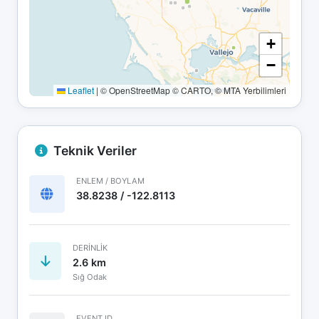
+
−
Leaflet
|
© OpenStreetMap © CARTO, © MTA Yerbilimleri
Teknik Veriler
ENLEM / BOYLAM
38.8238 / -122.8113
DERINLIK
2.6 km
Sığ Odak
EVENT ID