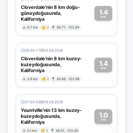
Cloverdale'nin 8 km doğu-
1.4
güneydoğusunda,
MW
Kaliforniya
1
6.7 km
I
38.77, -122.94
08:05:17
05.08.2026
Cloverdale'nin 8 km kuzey-
1.4
kuzeydoğusunda,
MW
Kaliforniya
1
3.8 km
I
38.88, -122.98
07:50:50
05.08.2026
Yountville'nin 13 km kuzey-
1.0
kuzeydoğusunda,
MW
Kaliforniya
1
5.1 km
I
38.51, -122.30