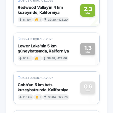
08:09:01
07.08.2026
Redwood Valley'in 4 km
2.3
kuzeyinde, Kaliforniya
2
MW
6.1 km
II
39.30, -123.20
06:24:31
07.08.2026
Lower Lake'nin 5 km
1.3
güneybatısında, Kaliforniya
1
MW
6.1 km
I
38.88, -122.66
05:44:33
07.08.2026
Cobb'un 5 km batı-
0.6
kuzeybatısında, Kaliforniya
0
MW
2.3 km
I
38.84, -122.78