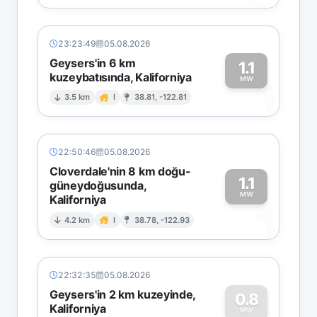
23:23:49
05.08.2026
Geysers'in 6 km
1.1
kuzeybatısında, Kaliforniya
1
MW
3.5 km
I
38.81, -122.81
22:50:46
05.08.2026
Cloverdale'nin 8 km doğu-
1.1
güneydoğusunda,
MW
Kaliforniya
1
4.2 km
I
38.78, -122.93
22:32:35
05.08.2026
Geysers'in 2 km kuzeyinde,
0.8
Kaliforniya
MW