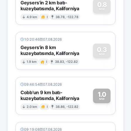
Geysers'in 2 km batı-
0.8
kuzeybatısında, Kaliforniya
0
MW
4.9 km
I
38.78, -122.78
10:20:46
07.08.2026
Geysers'in 8 km
0.3
kuzeybatısında, Kaliforniya
0
MW
1.9 km
I
38.83, -122.82
09:46:54
07.08.2026
Cobb'un 9 km batı-
1.0
kuzeybatısında, Kaliforniya
1
MW
2.0 km
I
38.86, -122.82
09:19:08
07.08.2026