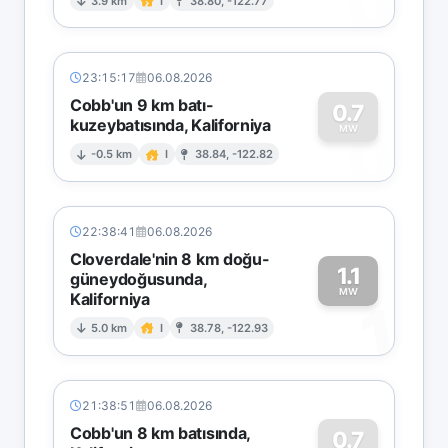
0
3.9 km
I
38.80, -122.77
23:15:17
06.08.2026
Cobb'un 9 km batı-
0.7
kuzeybatısında, Kaliforniya
0
MW
-0.5 km
I
38.84, -122.82
22:38:41
06.08.2026
Cloverdale'nin 8 km doğu-
1.1
güneydoğusunda,
MW
Kaliforniya
1
5.0 km
I
38.78, -122.93
21:38:51
06.08.2026
Cobb'un 8 km batısında,
0.7