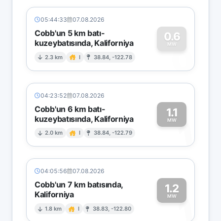
05:44:33
07.08.2026
Cobb'un 5 km batı-
0.6
kuzeybatısında, Kaliforniya
0
MW
2.3 km
I
38.84, -122.78
04:23:52
07.08.2026
Cobb'un 6 km batı-
1.1
kuzeybatısında, Kaliforniya
1
MW
2.0 km
I
38.84, -122.79
04:05:56
07.08.2026
Cobb'un 7 km batısında,
1.2
Kaliforniya
1
MW
1.8 km
I
38.83, -122.80