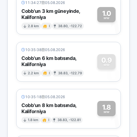
11:34:27
05.08.2026
Cobb'un 3 km güneyinde,
1.0
Kaliforniya
1
MW
2.8 km
I
38.80, -122.72
10:35:38
05.08.2026
Cobb'un 6 km batısında,
0.9
Kaliforniya
0
MW
2.2 km
I
38.83, -122.79
10:35:18
05.08.2026
Cobb'un 8 km batısında,
1.8
Kaliforniya
1
MW
1.8 km
I
38.83, -122.81