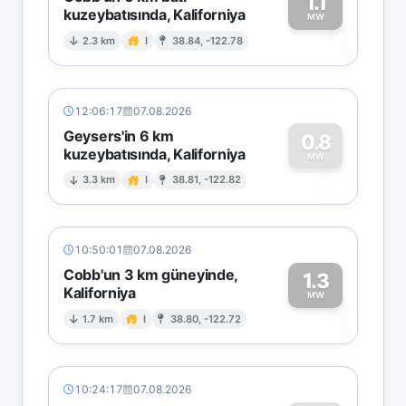
1.1
kuzeybatısında, Kaliforniya
1
MW
2.3 km
I
38.84, -122.78
12:06:17
07.08.2026
Geysers'in 6 km
0.8
kuzeybatısında, Kaliforniya
0
MW
3.3 km
I
38.81, -122.82
10:50:01
07.08.2026
Cobb'un 3 km güneyinde,
1.3
Kaliforniya
1
MW
1.7 km
I
38.80, -122.72
10:24:17
07.08.2026