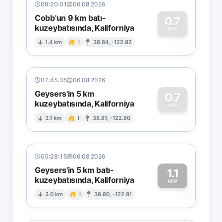
09:20:01
06.08.2026
Cobb'un 9 km batı-
0.7
kuzeybatısında, Kaliforniya
0
MW
1.4 km
I
38.84, -122.82
07:45:35
06.08.2026
Geysers'in 5 km
0.7
kuzeybatısında, Kaliforniya
0
MW
3.1 km
I
38.81, -122.80
05:28:15
06.08.2026
Geysers'in 5 km batı-
1.1
kuzeybatısında, Kaliforniya
1
MW
3.0 km
I
38.80, -122.81