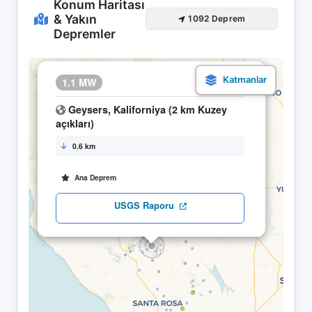
Konum Haritası
& Yakın
1092 Deprem
Depremler
×
1.1 MW
07.05 09:41
Geysers, Kaliforniya (2 km Kuzey
açıkları)
0.6 km
Ana Deprem
USGS Raporu