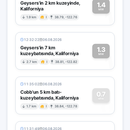
Geysers'in 2 km kuzeyinde,
1.4
Kaliforniya
1
MW
1.9 km
I
38.79, -122.76
12:32:22
06.08.2026
Geysers'in 7 km
1.3
kuzeybatısında, Kaliforniya
1
MW
2.7 km
I
38.81, -122.82
11:35:02
06.08.2026
Cobb'un 5 km batı-
0.7
kuzeybatısında, Kaliforniya
0
MW
1.7 km
I
38.84, -122.78
11:31:49
06.08.2026