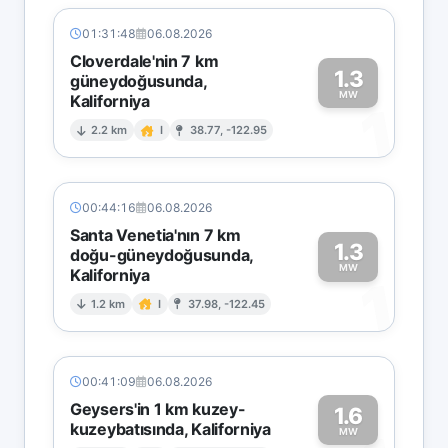
01:31:48
06.08.2026
Cloverdale'nin 7 km
1.3
güneydoğusunda,
MW
Kaliforniya
1
2.2 km
I
38.77, -122.95
00:44:16
06.08.2026
Santa Venetia'nın 7 km
1.3
doğu-güneydoğusunda,
MW
Kaliforniya
1
1.2 km
I
37.98, -122.45
00:41:09
06.08.2026
Geysers'in 1 km kuzey-
1.6
kuzeybatısında, Kaliforniya
MW