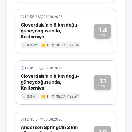
12:55:58
05.08.2026
Cloverdale'nin 8 km doğu-
1.4
güneydoğusunda,
MW
Kaliforniya
1
4.2 km
I
38.77, -122.94
12:49:12
05.08.2026
Cloverdale'nin 8 km doğu-
1.1
güneydoğusunda,
MW
Kaliforniya
1
3.3 km
I
38.77, -122.94
12:45:04
05.08.2026
Anderson Springs'in 3 km