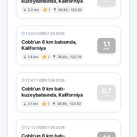
kuzeybatısında, Kaliforniya
0
MW
2.2 km
I
38.83, -122.82
13:03:00
07.08.2026
Cobb'un 6 km batısında,
1.1
Kaliforniya
1
MW
1.8 km
I
38.83, -122.79
12:47:10
07.08.2026
Cobb'un 9 km batı-
0.7
kuzeybatısında, Kaliforniya
0
MW
2.1 km
I
38.86, -122.82
12:12:00
07.08.2026
Cobb'un 6 km batı-