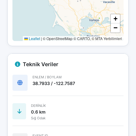
+
−
Leaflet
|
© OpenStreetMap © CARTO, © MTA Yerbilimleri
Teknik Veriler
ENLEM / BOYLAM
38.7933 / -122.7587
DERINLIK
0.6 km
Sığ Odak
EVENT ID