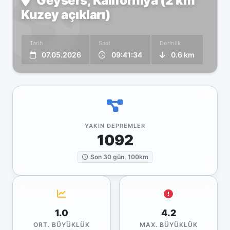
Geysers, Kaliforniya (2 km
Kuzey açıkları)
Tarih
Saat
Derinlik
07.05.2026
09:41:34
0.6 km
YAKIN DEPREMLER
1092
Son 30 gün, 100km
1.0
4.2
ORT. BÜYÜKLÜK
MAX. BÜYÜKLÜK