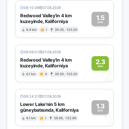
08:10:38
07.08.2026
Redwood Valley'in 4 km
1.5
kuzeyinde, Kaliforniya
1
MW
6.4 km
I
39.30, -123.20
08:09:01
07.08.2026
Redwood Valley'in 4 km
2.3
kuzeyinde, Kaliforniya
2
MW
6.1 km
II
39.30, -123.20
06:24:31
07.08.2026
Lower Lake'nin 5 km
1.3
güneybatısında, Kaliforniya
1
MW
6.1 km
I
38.88, -122.66