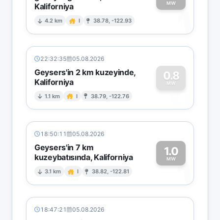
MW
Kaliforniya
1
4.2 km
I
38.78, -122.93
22:32:35
05.08.2026
Geysers'in 2 km kuzeyinde,
0.8
Kaliforniya
0
MW
1.1 km
I
38.79, -122.76
18:50:11
05.08.2026
Geysers'in 7 km
1.0
kuzeybatısında, Kaliforniya
1
MW
3.1 km
I
38.82, -122.81
18:47:21
05.08.2026