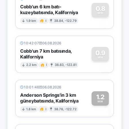
Cobb'un 6 km batı-
0.8
kuzeybatısında, Kaliforniya
0
MW
1.9 km
I
38.84, -122.79
10:42:07
06.08.2026
Cobb'un 7 km batısında,
0.9
Kaliforniya
0
MW
2.2 km
I
38.83, -122.81
10:01:46
06.08.2026
Anderson Springs'in 3 km
1.2
güneybatısında, Kaliforniya
1
MW
1.8 km
I
38.76, -122.72