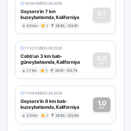
18:09:09
05.08.2026
Geysers'in 7 km
0.7
kuzeybatısında, Kaliforniya
0
MW
3.0 km
I
38.82, -122.81
17:52:23
05.08.2026
Cobb'un 3 km batı-
0.8
güneybatısında, Kaliforniya
0
MW
1.7 km
I
38.81, -122.76
17:09:46
05.08.2026
Geysers'in 9 km batı-
1.0
kuzeybatısında, Kaliforniya
1
MW
2.0 km
I
38.82, -122.84