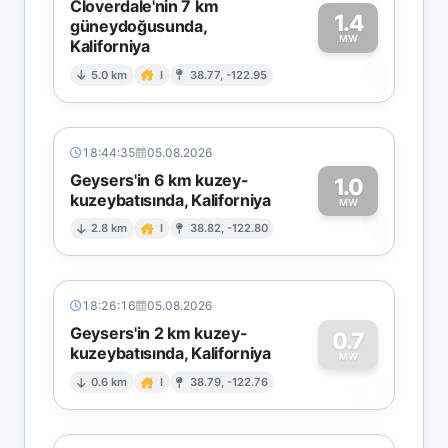
Cloverdale'nin 7 km
1.4
güneydoğusunda,
MW
Kaliforniya
1
5.0 km
I
38.77, -122.95
18:44:35
05.08.2026
Geysers'in 6 km kuzey-
1.0
kuzeybatısında, Kaliforniya
1
MW
2.8 km
I
38.82, -122.80
18:26:16
05.08.2026
Geysers'in 2 km kuzey-
0.7
kuzeybatısında, Kaliforniya
0
MW
0.6 km
I
38.79, -122.76