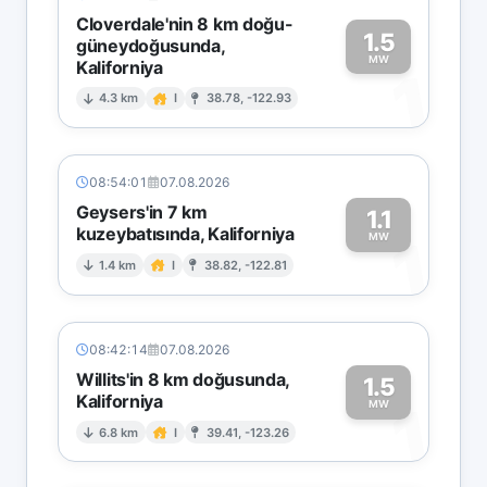
Cloverdale'nin 8 km doğu-
1.5
güneydoğusunda,
MW
Kaliforniya
1
4.3 km
I
38.78, -122.93
08:54:01
07.08.2026
Geysers'in 7 km
1.1
kuzeybatısında, Kaliforniya
1
MW
1.4 km
I
38.82, -122.81
08:42:14
07.08.2026
Willits'in 8 km doğusunda,
1.5
Kaliforniya
1
MW
6.8 km
I
39.41, -123.26