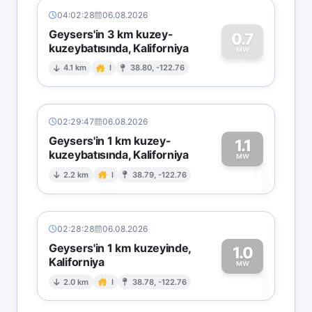
04:02:28
06.08.2026
Geysers'in 3 km kuzey-
0.7
kuzeybatısında, Kaliforniya
0
MW
4.1 km
I
38.80, -122.76
02:29:47
06.08.2026
Geysers'in 1 km kuzey-
1.1
kuzeybatısında, Kaliforniya
1
MW
2.2 km
I
38.79, -122.76
02:28:28
06.08.2026
Geysers'in 1 km kuzeyinde,
1.0
Kaliforniya
1
MW
2.0 km
I
38.78, -122.76