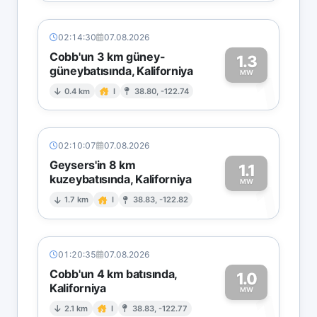
02:14:30
07.08.2026
Cobb'un 3 km güney-
1.3
güneybatısında, Kaliforniya
1
MW
0.4 km
I
38.80, -122.74
02:10:07
07.08.2026
Geysers'in 8 km
1.1
kuzeybatısında, Kaliforniya
1
MW
1.7 km
I
38.83, -122.82
01:20:35
07.08.2026
Cobb'un 4 km batısında,
1.0
Kaliforniya
1
MW
2.1 km
I
38.83, -122.77