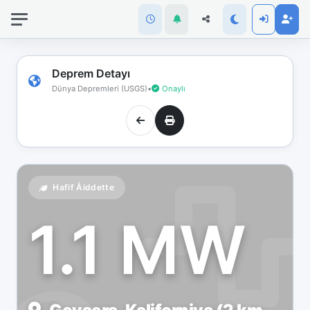
İnternet
bağlantınız
koptu!
Çevrimdışı
Deprem Detayı
moddasınız.
Dünya Depremleri (USGS)
•
Onaylı
Hafif Åiddette
1.1 MW