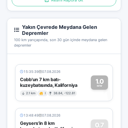
Yakın Çevrede Meydana Gelen
Depremler
100 km yarıçapında, son 30 gün içinde meydana gelen
depremler
15:35:39
07.08.2026
Cobb'un 7 km batı-
1.0
kuzeybatısında, Kaliforniya
1
MW
2.1 km
I
38.84, -122.81
13:48:49
07.08.2026
Geysers'in 8 km
0.7