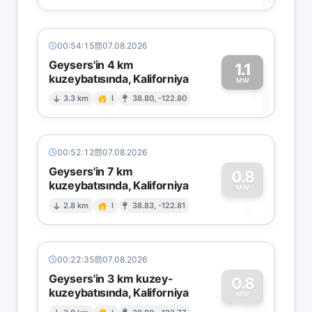
00:54:15
07.08.2026
Geysers'in 4 km
1.1
kuzeybatısında, Kaliforniya
1
MW
3.3 km
I
38.80, -122.80
00:52:12
07.08.2026
Geysers'in 7 km
0.8
kuzeybatısında, Kaliforniya
0
MW
2.8 km
I
38.83, -122.81
00:22:35
07.08.2026
Geysers'in 3 km kuzey-
0.8
kuzeybatısında, Kaliforniya
MW