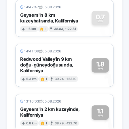
14:42:47
05.08.2026
Geysers'in 8 km
0.7
kuzeybatısında, Kaliforniya
0
MW
1.6 km
I
38.83, -122.81
14:41:09
05.08.2026
Redwood Valley'in 9 km
1.8
doğu-güneydoğusunda,
MW
Kaliforniya
1
5.3 km
I
39.24, -123.10
13:10:03
05.08.2026
Geysers'in 2 km kuzeyinde,
1.1
Kaliforniya
1
MW
0.8 km
I
38.79, -122.76