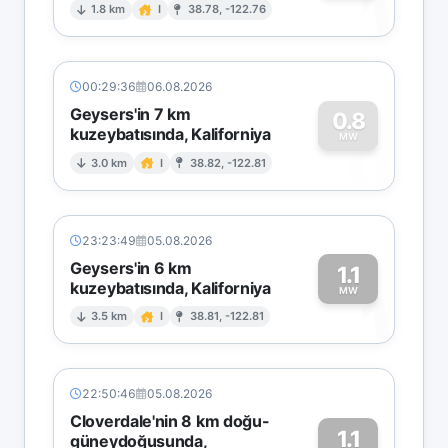
1
1.8 km
I
38.78, -122.76
00:29:36
06.08.2026
Geysers'in 7 km
0.8
kuzeybatısında, Kaliforniya
0
MW
3.0 km
I
38.82, -122.81
23:23:49
05.08.2026
Geysers'in 6 km
1.1
kuzeybatısında, Kaliforniya
1
MW
3.5 km
I
38.81, -122.81
22:50:46
05.08.2026
Cloverdale'nin 8 km doğu-
1.1
güneydoğusunda,