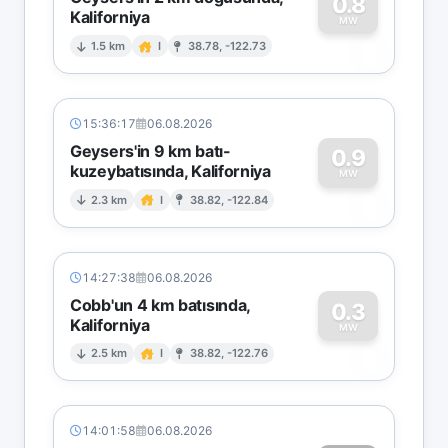
0.8
Kaliforniya
0
MW
1.5 km
I
38.78, -122.73
15:36:17
06.08.2026
Geysers'in 9 km batı-
0.9
kuzeybatısında, Kaliforniya
0
MW
2.3 km
I
38.82, -122.84
14:27:38
06.08.2026
Cobb'un 4 km batısında,
0.3
Kaliforniya
0
MW
2.5 km
I
38.82, -122.76
14:01:58
06.08.2026