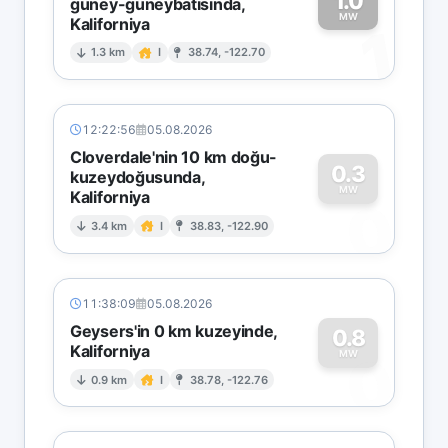
1.0
güney-güneybatısında,
MW
Kaliforniya
1
1.3 km
I
38.74, -122.70
12:22:56
05.08.2026
Cloverdale'nin 10 km doğu-
0.3
kuzeydoğusunda,
MW
Kaliforniya
0
3.4 km
I
38.83, -122.90
11:38:09
05.08.2026
Geysers'in 0 km kuzeyinde,
0.8
Kaliforniya
0
MW
0.9 km
I
38.78, -122.76