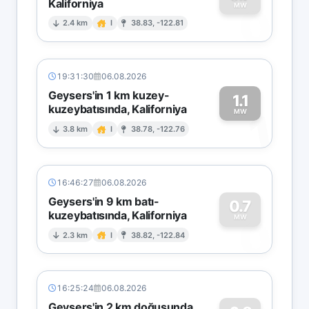
Kaliforniya
0
MW
2.4 km
I
38.83, -122.81
19:31:30
06.08.2026
Geysers'in 1 km kuzey-
1.1
kuzeybatısında, Kaliforniya
1
MW
3.8 km
I
38.78, -122.76
16:46:27
06.08.2026
Geysers'in 9 km batı-
0.7
kuzeybatısında, Kaliforniya
0
MW
2.3 km
I
38.82, -122.84
16:25:24
06.08.2026
Geysers'in 2 km doğusunda,