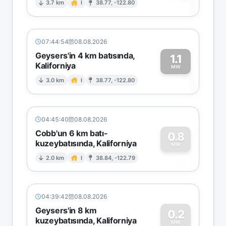
1
3.7 km
I
38.77, -122.80
07:44:54
08.08.2026
Geysers'in 4 km batısında,
1.1
Kaliforniya
1
MW
3.0 km
I
38.77, -122.80
04:45:40
08.08.2026
Cobb'un 6 km batı-
0.8
kuzeybatısında, Kaliforniya
0
MW
2.0 km
I
38.84, -122.79
04:39:42
08.08.2026
Geysers'in 8 km
0.2
kuzeybatısında, Kaliforniya
MW