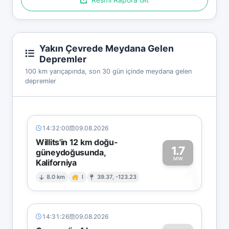
Yakın Çevrede Meydana Gelen
Depremler
100 km yarıçapında, son 30 gün içinde meydana gelen
depremler
14:32:00
09.08.2026
Willits'in 12 km doğu-
1.7
güneydoğusunda,
MW
Kaliforniya
1
8.0 km
I
39.37, -123.23
14:31:26
09.08.2026