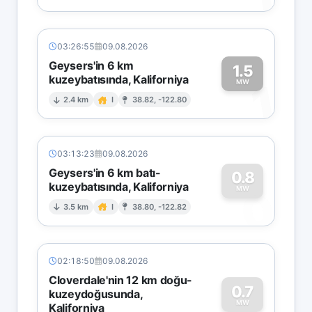
03:26:55
09.08.2026
Geysers'in 6 km
1.5
kuzeybatısında, Kaliforniya
1
MW
2.4 km
I
38.82, -122.80
03:13:23
09.08.2026
Geysers'in 6 km batı-
0.8
kuzeybatısında, Kaliforniya
0
MW
3.5 km
I
38.80, -122.82
02:18:50
09.08.2026
Cloverdale'nin 12 km doğu-
0.7
kuzeydoğusunda,
MW
Kaliforniya