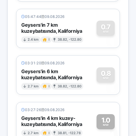
05:47:44
09.08.2026
Geysers'in 7 km
0.7
kuzeybatısında, Kaliforniya
0
MW
2.4 km
I
38.82, -122.80
03:31:20
09.08.2026
Geysers'in 6 km
0.8
kuzeybatısında, Kaliforniya
0
MW
2.7 km
I
38.82, -122.80
03:27:26
09.08.2026
Geysers'in 4 km kuzey-
1.0
kuzeybatısında, Kaliforniya
1
MW
2.7 km
I
38.81, -122.78