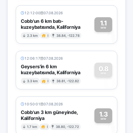
12:12:00
07.08.2026
Cobb'un 6 km batı-
1.1
kuzeybatısında, Kaliforniya
1
MW
2.3 km
I
38.84, -122.78
12:06:17
07.08.2026
Geysers'in 6 km
0.8
kuzeybatısında, Kaliforniya
0
MW
3.3 km
I
38.81, -122.82
10:50:01
07.08.2026
Cobb'un 3 km güneyinde,
1.3
Kaliforniya
1
MW
1.7 km
I
38.80, -122.72