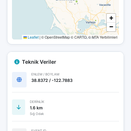
+
−
Leaflet
|
© OpenStreetMap © CARTO, © MTA Yerbilimleri
Teknik Veriler
ENLEM / BOYLAM
38.8372 / -122.7883
DERINLIK
1.6 km
Sığ Odak
EVENT ID