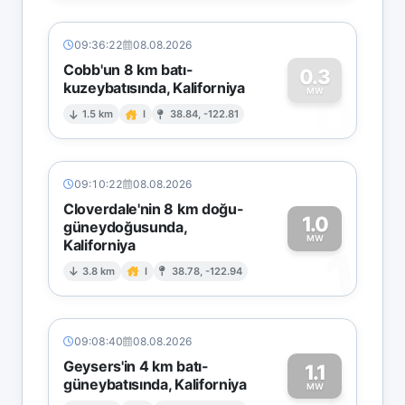
09:36:22
08.08.2026
Cobb'un 8 km batı-
0.3
kuzeybatısında, Kaliforniya
0
MW
1.5 km
I
38.84, -122.81
09:10:22
08.08.2026
Cloverdale'nin 8 km doğu-
1.0
güneydoğusunda,
MW
Kaliforniya
1
3.8 km
I
38.78, -122.94
09:08:40
08.08.2026
Geysers'in 4 km batı-
1.1
güneybatısında, Kaliforniya
MW