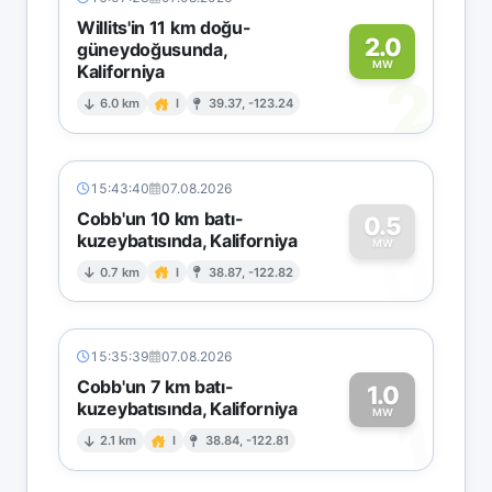
Willits'in 11 km doğu-
2.0
güneydoğusunda,
MW
Kaliforniya
2
6.0 km
I
39.37, -123.24
15:43:40
07.08.2026
Cobb'un 10 km batı-
0.5
kuzeybatısında, Kaliforniya
0
MW
0.7 km
I
38.87, -122.82
15:35:39
07.08.2026
Cobb'un 7 km batı-
1.0
kuzeybatısında, Kaliforniya
1
MW
2.1 km
I
38.84, -122.81