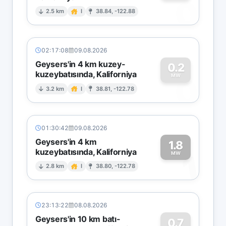
0
2.5 km
I
38.84, -122.88
02:17:08
09.08.2026
Geysers'in 4 km kuzey-
0.2
kuzeybatısında, Kaliforniya
0
MW
3.2 km
I
38.81, -122.78
01:30:42
09.08.2026
Geysers'in 4 km
1.8
kuzeybatısında, Kaliforniya
1
MW
2.8 km
I
38.80, -122.78
23:13:22
08.08.2026
Geysers'in 10 km batı-
0.7