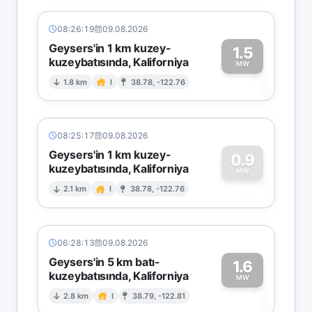
08:26:19
09.08.2026
Geysers'in 1 km kuzey-
1.5
kuzeybatısında, Kaliforniya
1
MW
1.8 km
I
38.78, -122.76
08:25:17
09.08.2026
Geysers'in 1 km kuzey-
0.9
kuzeybatısında, Kaliforniya
0
MW
2.1 km
I
38.78, -122.76
06:28:13
09.08.2026
Geysers'in 5 km batı-
1.6
kuzeybatısında, Kaliforniya
1
MW
2.8 km
I
38.79, -122.81