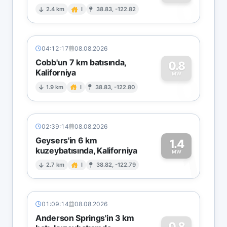
0
2.4 km
I
38.83, -122.82
04:12:17
08.08.2026
Cobb'un 7 km batısında,
0.8
Kaliforniya
0
MW
1.9 km
I
38.83, -122.80
02:39:14
08.08.2026
Geysers'in 6 km
1.4
kuzeybatısında, Kaliforniya
1
MW
2.7 km
I
38.82, -122.79
01:09:14
08.08.2026
Anderson Springs'in 3 km
0.8