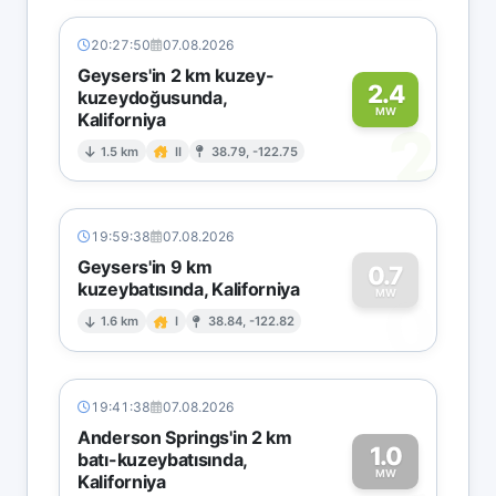
20:27:50
07.08.2026
Geysers'in 2 km kuzey-
2.4
kuzeydoğusunda,
MW
Kaliforniya
2
1.5 km
II
38.79, -122.75
19:59:38
07.08.2026
Geysers'in 9 km
0.7
kuzeybatısında, Kaliforniya
0
MW
1.6 km
I
38.84, -122.82
19:41:38
07.08.2026
Anderson Springs'in 2 km
1.0
batı-kuzeybatısında,
MW
Kaliforniya