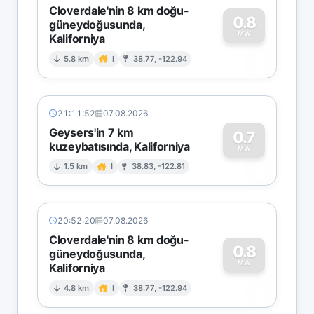
Cloverdale'nin 8 km doğu-
0.8
güneydoğusunda,
MW
Kaliforniya
0
5.8 km
I
38.77, -122.94
21:11:52
07.08.2026
Geysers'in 7 km
0.7
kuzeybatısında, Kaliforniya
0
MW
1.5 km
I
38.83, -122.81
20:52:20
07.08.2026
Cloverdale'nin 8 km doğu-
0.8
güneydoğusunda,
MW
Kaliforniya
0
4.8 km
I
38.77, -122.94