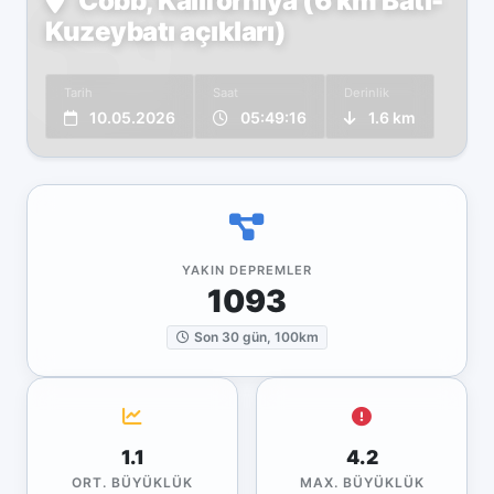
Cobb, Kaliforniya (6 km Batı-
Kuzeybatı açıkları)
Tarih
Saat
Derinlik
10.05.2026
05:49:16
1.6 km
YAKIN DEPREMLER
1093
Son 30 gün, 100km
1.1
4.2
ORT. BÜYÜKLÜK
MAX. BÜYÜKLÜK