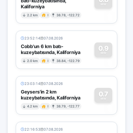
batı-kuzeybatısında,
MW
Kaliforniya
0
2.2 km
I
38.78, -122.72
23:52:14
07.08.2026
Cobb'un 6 km batı-
0.9
kuzeybatısında, Kaliforniya
0
MW
2.0 km
I
38.84, -122.79
23:03:14
07.08.2026
Geysers'in 2 km
0.7
kuzeybatısında, Kaliforniya
0
MW
4.2 km
I
38.79, -122.77
22:16:53
07.08.2026