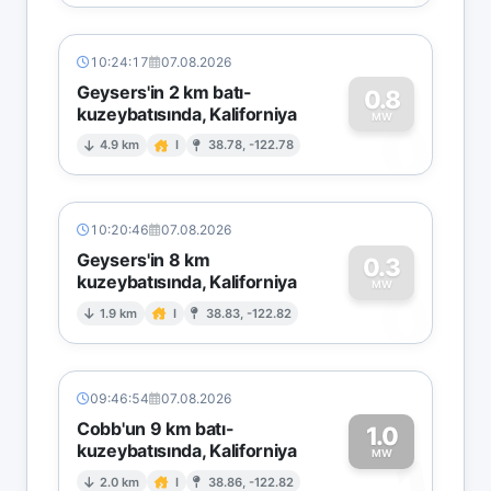
10:24:17
07.08.2026
Geysers'in 2 km batı-
0.8
kuzeybatısında, Kaliforniya
0
MW
4.9 km
I
38.78, -122.78
10:20:46
07.08.2026
Geysers'in 8 km
0.3
kuzeybatısında, Kaliforniya
0
MW
1.9 km
I
38.83, -122.82
09:46:54
07.08.2026
Cobb'un 9 km batı-
1.0
kuzeybatısında, Kaliforniya
1
MW
2.0 km
I
38.86, -122.82