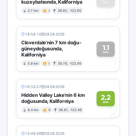
kuzeybatısında, Kaliforniya
0
MW
2.7 km
I
38.82, -122.85
18:58:10
08.08.2026
Cloverdale'nin 7 km doğu-
1.1
güneydoğusunda,
MW
Kaliforniya
1
5.8 km
I
38.78, -122.95
16:33:27
08.08.2026
Hidden Valley Lake'nin 6 km
2.2
doğusunda, Kaliforniya
2
MW
8.4 km
II
38.81, -122.49
14:48:48
08.08.2026