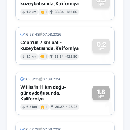
kuzeybatısında, Kaliforniya
0
MW
1.9 km
I
38.84, -122.80
16:53:48
07.08.2026
Cobb'un 7 km batı-
0.2
kuzeybatısında, Kaliforniya
0
MW
1.7 km
I
38.84, -122.80
16:08:03
07.08.2026
Willits'in 11 km doğu-
1.8
güneydoğusunda,
MW
Kaliforniya
1
6.2 km
I
39.37, -123.23
16:07:28
07.08.2026