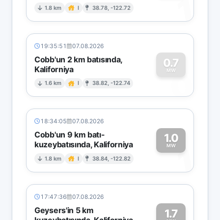
1
1.8 km
I
38.78, -122.72
19:35:51
07.08.2026
Cobb'un 2 km batısında,
0.7
Kaliforniya
0
MW
1.6 km
I
38.82, -122.74
18:34:05
07.08.2026
Cobb'un 9 km batı-
1.0
kuzeybatısında, Kaliforniya
1
MW
1.8 km
I
38.84, -122.82
17:47:36
07.08.2026
Geysers'in 5 km
1.7
kuzeybatısında, Kaliforniya