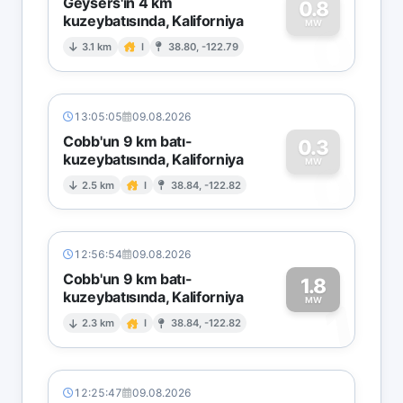
Geysers'in 4 km
0.8
kuzeybatısında, Kaliforniya
0
MW
3.1 km
I
38.80, -122.79
13:05:05
09.08.2026
Cobb'un 9 km batı-
0.3
kuzeybatısında, Kaliforniya
0
MW
2.5 km
I
38.84, -122.82
12:56:54
09.08.2026
Cobb'un 9 km batı-
1.8
kuzeybatısında, Kaliforniya
1
MW
2.3 km
I
38.84, -122.82
12:25:47
09.08.2026