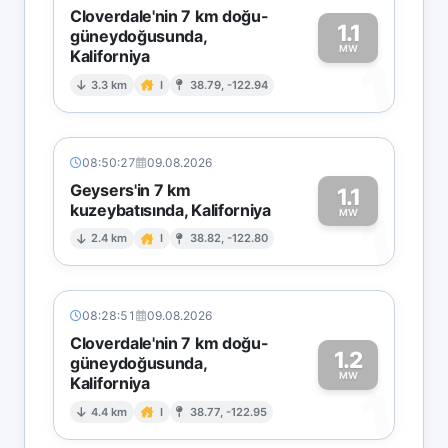
Cloverdale'nin 7 km doğu-
1.1
güneydoğusunda,
MW
Kaliforniya
1
3.3 km
I
38.79, -122.94
08:50:27
09.08.2026
Geysers'in 7 km
1.1
kuzeybatısında, Kaliforniya
1
MW
2.4 km
I
38.82, -122.80
08:28:51
09.08.2026
Cloverdale'nin 7 km doğu-
1.2
güneydoğusunda,
MW
Kaliforniya
1
4.4 km
I
38.77, -122.95