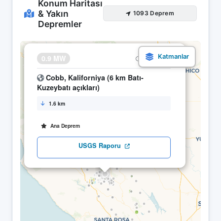
Konum Haritası
& Yakın
1093 Deprem
Depremler
×
0.9 MW
10.05 05:49
Cobb, Kaliforniya (6 km Batı-
Kuzeybatı açıkları)
1.6 km
Ana Deprem
USGS Raporu