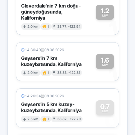
Cloverdale'nin 7 km doğu-
1.2
güneydoğusunda,
MW
Kaliforniya
1
2.0 km
I
38.77, -122.94
14:36:49
08.08.2026
Geysers'in 7 km
1.6
kuzeybatısında, Kaliforniya
1
MW
2.0 km
I
38.83, -122.81
14:26:34
08.08.2026
Geysers'in 5 km kuzey-
0.7
kuzeybatısında, Kaliforniya
0
MW
2.5 km
I
38.82, -122.79