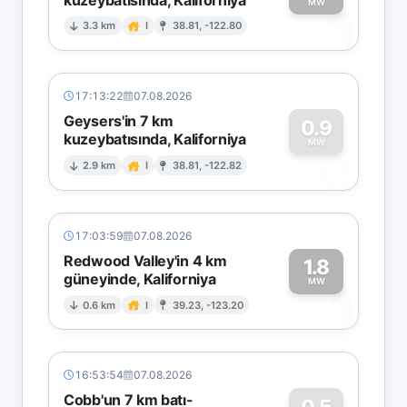
1
MW
3.3 km
I
38.81, -122.80
17:13:22
07.08.2026
Geysers'in 7 km
0.9
kuzeybatısında, Kaliforniya
0
MW
2.9 km
I
38.81, -122.82
17:03:59
07.08.2026
Redwood Valley'in 4 km
1.8
güneyinde, Kaliforniya
1
MW
0.6 km
I
39.23, -123.20
16:53:54
07.08.2026
Cobb'un 7 km batı-
0.5