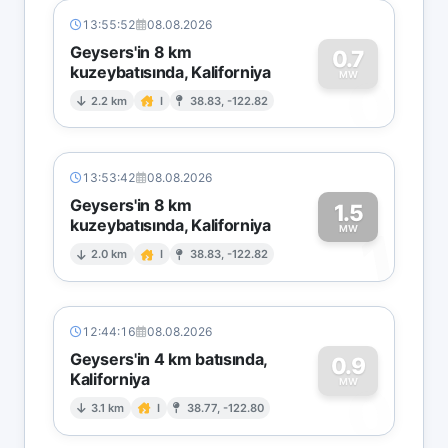
13:55:52
08.08.2026
Geysers'in 8 km
0.7
kuzeybatısında, Kaliforniya
0
MW
2.2 km
I
38.83, -122.82
13:53:42
08.08.2026
Geysers'in 8 km
1.5
kuzeybatısında, Kaliforniya
1
MW
2.0 km
I
38.83, -122.82
12:44:16
08.08.2026
Geysers'in 4 km batısında,
0.9
Kaliforniya
0
MW
3.1 km
I
38.77, -122.80