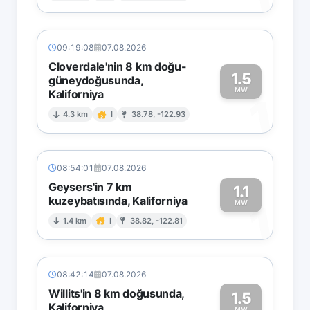
09:19:08
07.08.2026
Cloverdale'nin 8 km doğu-
1.5
güneydoğusunda,
MW
Kaliforniya
1
4.3 km
I
38.78, -122.93
08:54:01
07.08.2026
Geysers'in 7 km
1.1
kuzeybatısında, Kaliforniya
1
MW
1.4 km
I
38.82, -122.81
08:42:14
07.08.2026
Willits'in 8 km doğusunda,
1.5
Kaliforniya
MW