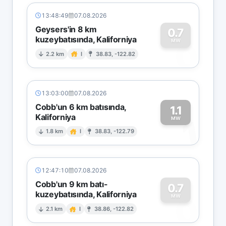
13:48:49
07.08.2026
Geysers'in 8 km
0.7
kuzeybatısında, Kaliforniya
0
MW
2.2 km
I
38.83, -122.82
13:03:00
07.08.2026
Cobb'un 6 km batısında,
1.1
Kaliforniya
1
MW
1.8 km
I
38.83, -122.79
12:47:10
07.08.2026
Cobb'un 9 km batı-
0.7
kuzeybatısında, Kaliforniya
0
MW
2.1 km
I
38.86, -122.82