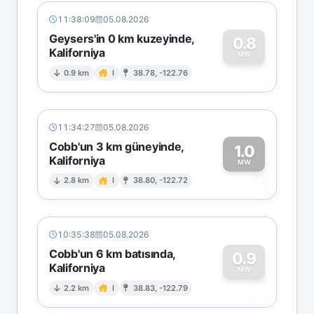
11:38:09
05.08.2026
Geysers'in 0 km kuzeyinde,
0.8
Kaliforniya
0
MW
0.9 km
I
38.78, -122.76
11:34:27
05.08.2026
Cobb'un 3 km güneyinde,
1.0
Kaliforniya
1
MW
2.8 km
I
38.80, -122.72
10:35:38
05.08.2026
Cobb'un 6 km batısında,
0.9
Kaliforniya
0
MW
2.2 km
I
38.83, -122.79