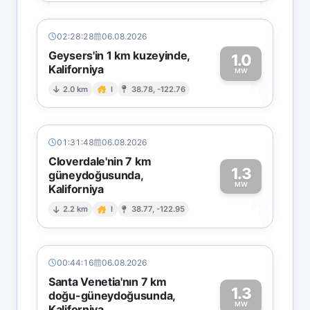
02:28:28
06.08.2026
Geysers'in 1 km kuzeyinde,
1.0
Kaliforniya
1
MW
2.0 km
I
38.78, -122.76
01:31:48
06.08.2026
Cloverdale'nin 7 km
1.3
güneydoğusunda,
MW
Kaliforniya
1
2.2 km
I
38.77, -122.95
00:44:16
06.08.2026
Santa Venetia'nın 7 km
1.3
doğu-güneydoğusunda,
MW
Kaliforniya