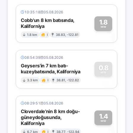
10:35:18
05.08.2026
Cobb'un 8 km batısında,
1.8
Kaliforniya
1
MW
1.8 km
I
38.83, -122.81
08:54:39
05.08.2026
Geysers'in 7 km batı-
0.8
kuzeybatısında, Kaliforniya
0
MW
3.3 km
I
38.81, -122.82
08:29:51
05.08.2026
Cloverdale'nin 8 km doğu-
1.4
güneydoğusunda,
MW
Kaliforniya
6.7 km
I
38.77, -122.94