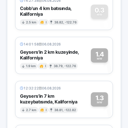
14:27:38
06.08.2026
Cobb'un 4 km batısında,
0.3
Kaliforniya
0
MW
2.5 km
I
38.82, -122.76
14:01:58
06.08.2026
Geysers'in 2 km kuzeyinde,
1.4
Kaliforniya
1
MW
1.9 km
I
38.79, -122.76
12:32:22
06.08.2026
Geysers'in 7 km
1.3
kuzeybatısında, Kaliforniya
1
MW
2.7 km
I
38.81, -122.82