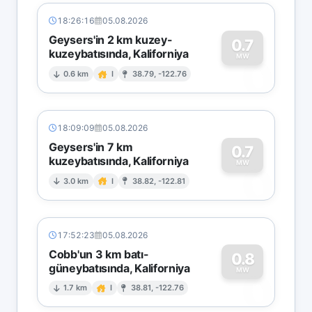
18:26:16
05.08.2026
Geysers'in 2 km kuzey-
0.7
kuzeybatısında, Kaliforniya
0
MW
0.6 km
I
38.79, -122.76
18:09:09
05.08.2026
Geysers'in 7 km
0.7
kuzeybatısında, Kaliforniya
0
MW
3.0 km
I
38.82, -122.81
17:52:23
05.08.2026
Cobb'un 3 km batı-
0.8
güneybatısında, Kaliforniya
0
MW
1.7 km
I
38.81, -122.76