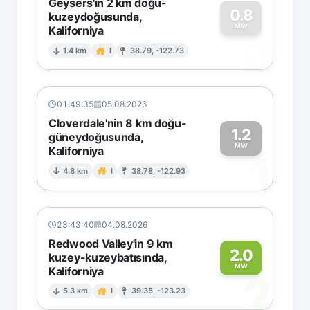
Geysers'in 2 km doğu-
0.8
kuzeydoğusunda,
MW
Kaliforniya
0
1.4 km
I
38.79, -122.73
01:49:35
05.08.2026
Cloverdale'nin 8 km doğu-
1.2
güneydoğusunda,
MW
Kaliforniya
1
4.8 km
I
38.78, -122.93
23:43:40
04.08.2026
Redwood Valley'in 9 km
2.0
kuzey-kuzeybatısında,
MW
Kaliforniya
2
5.3 km
I
39.35, -123.23