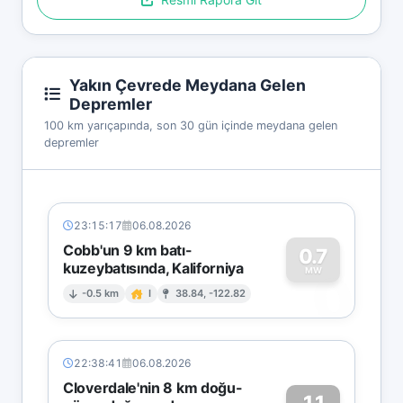
Yakın Çevrede Meydana Gelen
Depremler
100 km yarıçapında, son 30 gün içinde meydana gelen
depremler
23:15:17
06.08.2026
Cobb'un 9 km batı-
0.7
kuzeybatısında, Kaliforniya
0
MW
-0.5 km
I
38.84, -122.82
22:38:41
06.08.2026
Cloverdale'nin 8 km doğu-
1.1