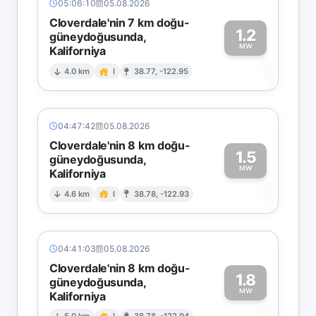
05:06:10
05.08.2026
Cloverdale'nin 7 km doğu-
1.2
güneydoğusunda,
MW
Kaliforniya
1
4.0 km
I
38.77, -122.95
04:47:42
05.08.2026
Cloverdale'nin 8 km doğu-
1.5
güneydoğusunda,
MW
Kaliforniya
1
4.6 km
I
38.78, -122.93
04:41:03
05.08.2026
Cloverdale'nin 8 km doğu-
1.8
güneydoğusunda,
MW
Kaliforniya