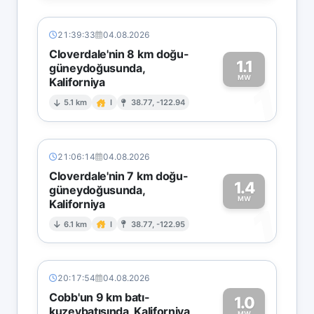
21:39:33
04.08.2026
Cloverdale'nin 8 km doğu-
1.1
güneydoğusunda,
MW
Kaliforniya
1
5.1 km
I
38.77, -122.94
21:06:14
04.08.2026
Cloverdale'nin 7 km doğu-
1.4
güneydoğusunda,
MW
Kaliforniya
1
6.1 km
I
38.77, -122.95
20:17:54
04.08.2026
Cobb'un 9 km batı-
1.0
kuzeybatısında, Kaliforniya
MW