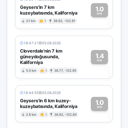
Geysers'in 7 km
1.0
kuzeybatısında, Kaliforniya
1
MW
3.1 km
I
38.82, -122.81
18:47:21
05.08.2026
Cloverdale'nin 7 km
1.4
güneydoğusunda,
MW
Kaliforniya
1
5.0 km
I
38.77, -122.95
18:44:35
05.08.2026
Geysers'in 6 km kuzey-
1.0
kuzeybatısında, Kaliforniya
1
MW
2.8 km
I
38.82, -122.80