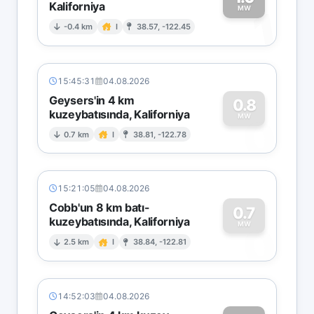
Kaliforniya
1
MW
-0.4 km
I
38.57, -122.45
15:45:31
04.08.2026
Geysers'in 4 km
0.8
kuzeybatısında, Kaliforniya
0
MW
0.7 km
I
38.81, -122.78
15:21:05
04.08.2026
Cobb'un 8 km batı-
0.7
kuzeybatısında, Kaliforniya
0
MW
2.5 km
I
38.84, -122.81
14:52:03
04.08.2026