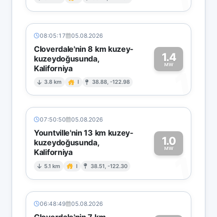
1
08:05:17
05.08.2026
Cloverdale'nin 8 km kuzey-
1.4
kuzeydoğusunda,
MW
Kaliforniya
1
3.8 km
I
38.88, -122.98
07:50:50
05.08.2026
Yountville'nin 13 km kuzey-
1.0
kuzeydoğusunda,
MW
Kaliforniya
1
5.1 km
I
38.51, -122.30
06:48:49
05.08.2026
Cloverdale'nin 7 km