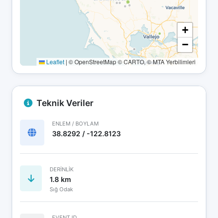
+
−
Leaflet
|
© OpenStreetMap © CARTO, © MTA Yerbilimleri
Teknik Veriler
ENLEM / BOYLAM
38.8292 / -122.8123
DERINLIK
1.8 km
Sığ Odak
EVENT ID