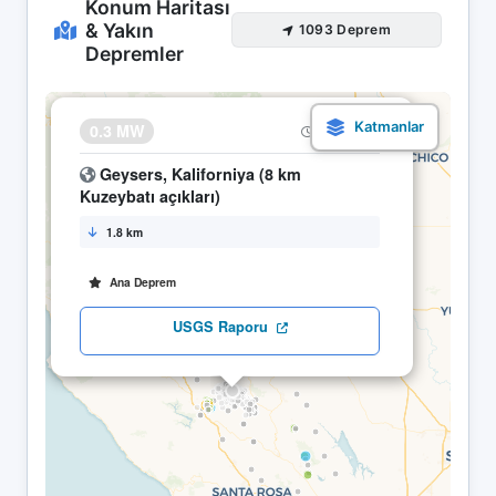
Konum Haritası
& Yakın
1093 Deprem
Depremler
×
0.3 MW
10.05 05:16
Geysers, Kaliforniya (8 km
Kuzeybatı açıkları)
1.8 km
Ana Deprem
USGS Raporu