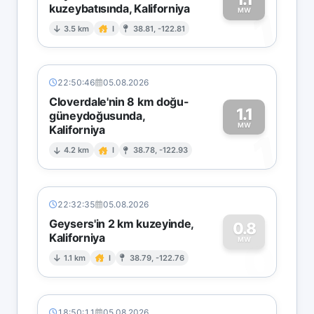
kuzeybatısında, Kaliforniya
1
MW
3.5 km
I
38.81, -122.81
22:50:46
05.08.2026
Cloverdale'nin 8 km doğu-
1.1
güneydoğusunda,
MW
Kaliforniya
1
4.2 km
I
38.78, -122.93
22:32:35
05.08.2026
Geysers'in 2 km kuzeyinde,
0.8
Kaliforniya
0
MW
1.1 km
I
38.79, -122.76
18:50:11
05.08.2026