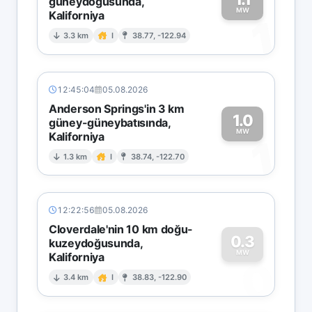
güneydoğusunda,
MW
Kaliforniya
1
3.3 km
I
38.77, -122.94
12:45:04
05.08.2026
Anderson Springs'in 3 km
1.0
güney-güneybatısında,
MW
Kaliforniya
1
1.3 km
I
38.74, -122.70
12:22:56
05.08.2026
Cloverdale'nin 10 km doğu-
0.3
kuzeydoğusunda,
MW
Kaliforniya
0
3.4 km
I
38.83, -122.90