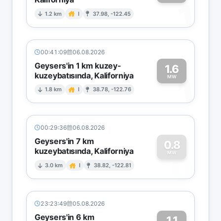
1
1.2 km
I
37.98, -122.45
00:41:09
06.08.2026
Geysers'in 1 km kuzey-
1.6
kuzeybatısında, Kaliforniya
1
MW
1.8 km
I
38.78, -122.76
00:29:36
06.08.2026
Geysers'in 7 km
0.8
kuzeybatısında, Kaliforniya
0
MW
3.0 km
I
38.82, -122.81
23:23:49
05.08.2026
Geysers'in 6 km
1.1