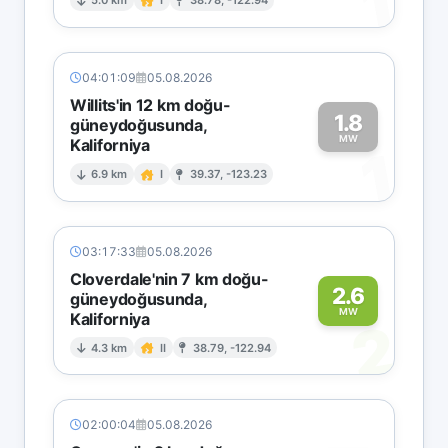
1
5.0 km
I
38.78, -122.94
04:01:09
05.08.2026
Willits'in 12 km doğu-
1.8
güneydoğusunda,
MW
Kaliforniya
1
6.9 km
I
39.37, -123.23
03:17:33
05.08.2026
Cloverdale'nin 7 km doğu-
2.6
güneydoğusunda,
MW
Kaliforniya
2
4.3 km
II
38.79, -122.94
02:00:04
05.08.2026