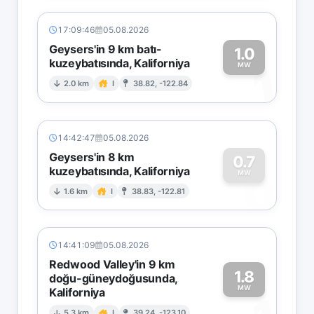
17:09:46
05.08.2026
Geysers'in 9 km batı-
1.0
kuzeybatısında, Kaliforniya
1
MW
2.0 km
I
38.82, -122.84
14:42:47
05.08.2026
Geysers'in 8 km
0.7
kuzeybatısında, Kaliforniya
0
MW
1.6 km
I
38.83, -122.81
14:41:09
05.08.2026
Redwood Valley'in 9 km
1.8
doğu-güneydoğusunda,
MW
Kaliforniya
5.3 km
I
39.24, -123.10