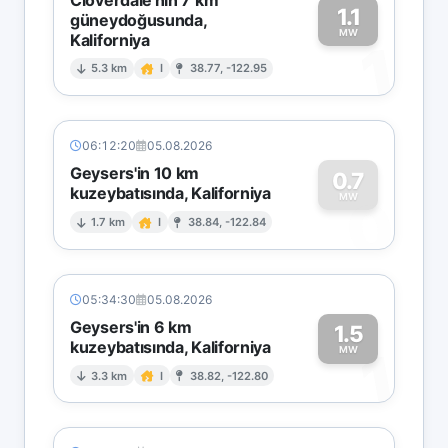
1.1
güneydoğusunda,
MW
Kaliforniya
1
5.3 km
I
38.77, -122.95
06:12:20
05.08.2026
Geysers'in 10 km
0.7
kuzeybatısında, Kaliforniya
0
MW
1.7 km
I
38.84, -122.84
05:34:30
05.08.2026
Geysers'in 6 km
1.5
kuzeybatısında, Kaliforniya
1
MW
3.3 km
I
38.82, -122.80