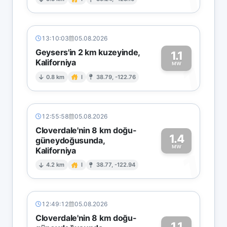
1
13:10:03
05.08.2026
Geysers'in 2 km kuzeyinde,
1.1
Kaliforniya
1
MW
0.8 km
I
38.79, -122.76
12:55:58
05.08.2026
Cloverdale'nin 8 km doğu-
1.4
güneydoğusunda,
MW
Kaliforniya
1
4.2 km
I
38.77, -122.94
12:49:12
05.08.2026
Cloverdale'nin 8 km doğu-
1.1