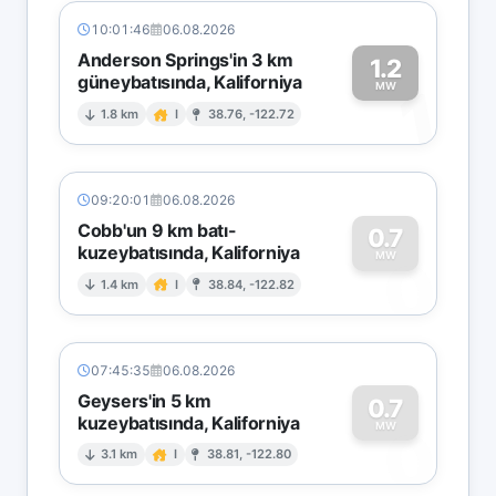
10:01:46
06.08.2026
Anderson Springs'in 3 km
1.2
güneybatısında, Kaliforniya
1
MW
1.8 km
I
38.76, -122.72
09:20:01
06.08.2026
Cobb'un 9 km batı-
0.7
kuzeybatısında, Kaliforniya
0
MW
1.4 km
I
38.84, -122.82
07:45:35
06.08.2026
Geysers'in 5 km
0.7
kuzeybatısında, Kaliforniya
0
MW
3.1 km
I
38.81, -122.80