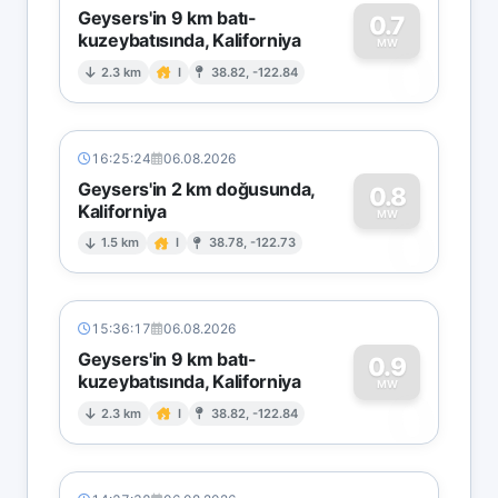
Geysers'in 9 km batı-
0.7
kuzeybatısında, Kaliforniya
0
MW
2.3 km
I
38.82, -122.84
16:25:24
06.08.2026
Geysers'in 2 km doğusunda,
0.8
Kaliforniya
0
MW
1.5 km
I
38.78, -122.73
15:36:17
06.08.2026
Geysers'in 9 km batı-
0.9
kuzeybatısında, Kaliforniya
0
MW
2.3 km
I
38.82, -122.84