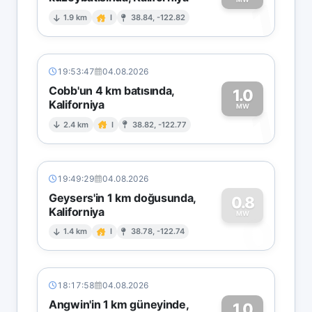
1
1.9 km
I
38.84, -122.82
19:53:47
04.08.2026
Cobb'un 4 km batısında,
1.0
Kaliforniya
1
MW
2.4 km
I
38.82, -122.77
19:49:29
04.08.2026
Geysers'in 1 km doğusunda,
0.8
Kaliforniya
0
MW
1.4 km
I
38.78, -122.74
18:17:58
04.08.2026
Angwin'in 1 km güneyinde,
1.0