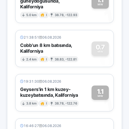
güneydoğusunda,
MW
Kaliforniya
1
5.0 km
I
38.78, -122.93
21:38:51
06.08.2026
Cobb'un 8 km batısında,
0.7
Kaliforniya
0
MW
2.4 km
I
38.83, -122.81
19:31:30
06.08.2026
Geysers'in 1 km kuzey-
1.1
kuzeybatısında, Kaliforniya
1
MW
3.8 km
I
38.78, -122.76
16:46:27
06.08.2026