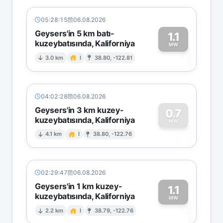
05:28:15
06.08.2026
Geysers'in 5 km batı-
1.1
kuzeybatısında, Kaliforniya
1
MW
3.0 km
I
38.80, -122.81
04:02:28
06.08.2026
Geysers'in 3 km kuzey-
0.7
kuzeybatısında, Kaliforniya
0
MW
4.1 km
I
38.80, -122.76
02:29:47
06.08.2026
Geysers'in 1 km kuzey-
1.1
kuzeybatısında, Kaliforniya
1
MW
2.2 km
I
38.79, -122.76