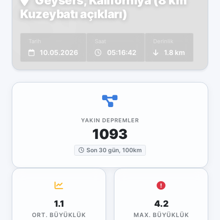
Geysers, Kaliforniya (8 km
Kuzeybatı açıkları)
Tarih
Saat
Derinlik
10.05.2026
05:16:42
1.8 km
YAKIN DEPREMLER
1093
Son 30 gün, 100km
1.1
4.2
ORT. BÜYÜKLÜK
MAX. BÜYÜKLÜK