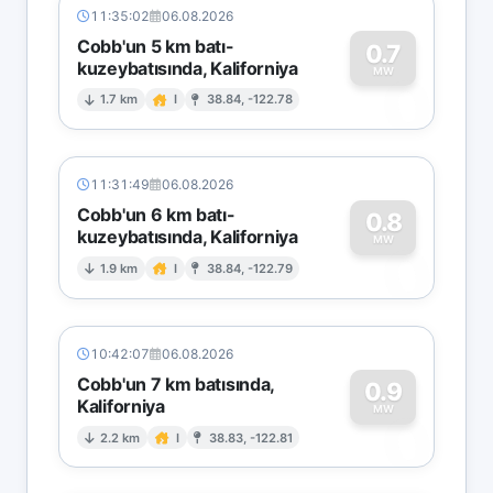
11:35:02
06.08.2026
Cobb'un 5 km batı-
0.7
kuzeybatısında, Kaliforniya
0
MW
1.7 km
I
38.84, -122.78
11:31:49
06.08.2026
Cobb'un 6 km batı-
0.8
kuzeybatısında, Kaliforniya
0
MW
1.9 km
I
38.84, -122.79
10:42:07
06.08.2026
Cobb'un 7 km batısında,
0.9
Kaliforniya
0
MW
2.2 km
I
38.83, -122.81