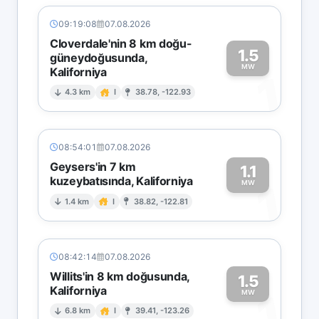
09:19:08
07.08.2026
Cloverdale'nin 8 km doğu-
1.5
güneydoğusunda,
MW
Kaliforniya
1
4.3 km
I
38.78, -122.93
08:54:01
07.08.2026
Geysers'in 7 km
1.1
kuzeybatısında, Kaliforniya
1
MW
1.4 km
I
38.82, -122.81
08:42:14
07.08.2026
Willits'in 8 km doğusunda,
1.5
Kaliforniya
1
MW
6.8 km
I
39.41, -123.26