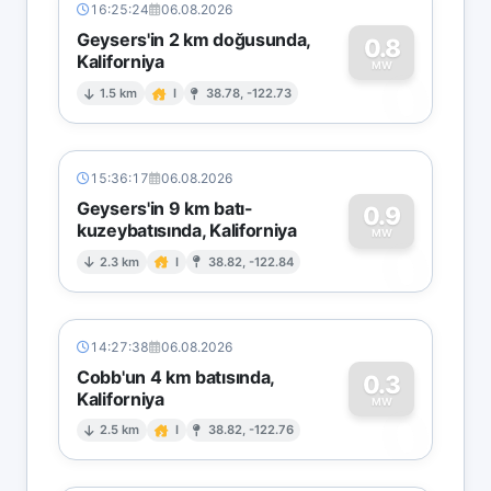
16:25:24
06.08.2026
Geysers'in 2 km doğusunda,
0.8
Kaliforniya
0
MW
1.5 km
I
38.78, -122.73
15:36:17
06.08.2026
Geysers'in 9 km batı-
0.9
kuzeybatısında, Kaliforniya
0
MW
2.3 km
I
38.82, -122.84
14:27:38
06.08.2026
Cobb'un 4 km batısında,
0.3
Kaliforniya
0
MW
2.5 km
I
38.82, -122.76