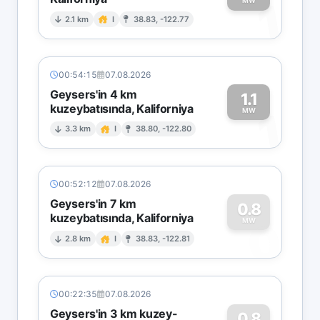
1
MW
2.1 km
I
38.83, -122.77
00:54:15
07.08.2026
Geysers'in 4 km
1.1
kuzeybatısında, Kaliforniya
1
MW
3.3 km
I
38.80, -122.80
00:52:12
07.08.2026
Geysers'in 7 km
0.8
kuzeybatısında, Kaliforniya
0
MW
2.8 km
I
38.83, -122.81
00:22:35
07.08.2026
Geysers'in 3 km kuzey-
0.8