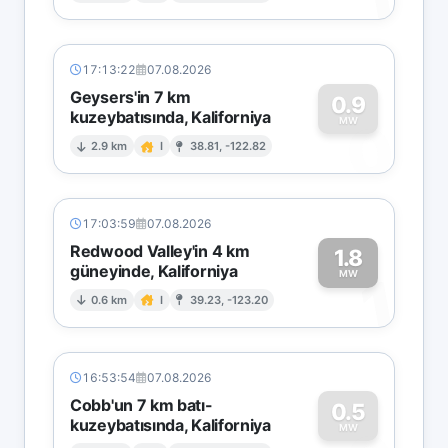
17:13:22
07.08.2026
Geysers'in 7 km
0.9
kuzeybatısında, Kaliforniya
0
MW
2.9 km
I
38.81, -122.82
17:03:59
07.08.2026
Redwood Valley'in 4 km
1.8
güneyinde, Kaliforniya
1
MW
0.6 km
I
39.23, -123.20
16:53:54
07.08.2026
Cobb'un 7 km batı-
0.5
kuzeybatısında, Kaliforniya
MW