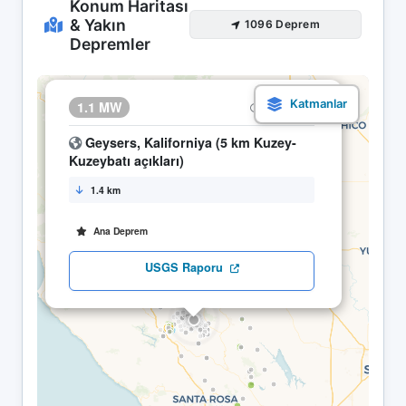
Konum Haritası
& Yakın
1096 Deprem
Depremler
×
1.1 MW
05.05 10:18
Geysers, Kaliforniya (5 km Kuzey-
Kuzeybatı açıkları)
1.4 km
Ana Deprem
USGS Raporu