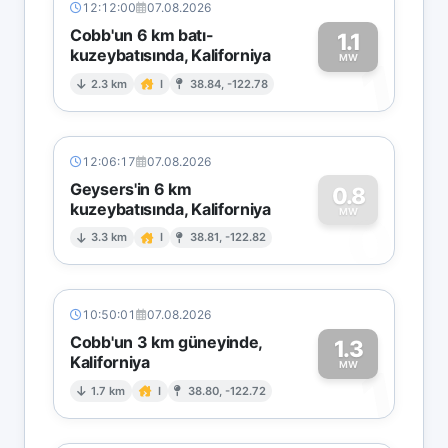
12:12:00
07.08.2026
Cobb'un 6 km batı-
1.1
kuzeybatısında, Kaliforniya
1
MW
2.3 km
I
38.84, -122.78
12:06:17
07.08.2026
Geysers'in 6 km
0.8
kuzeybatısında, Kaliforniya
0
MW
3.3 km
I
38.81, -122.82
10:50:01
07.08.2026
Cobb'un 3 km güneyinde,
1.3
Kaliforniya
1
MW
1.7 km
I
38.80, -122.72