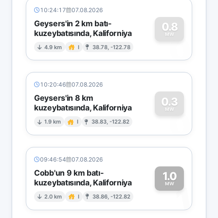
10:24:17
07.08.2026
Geysers'in 2 km batı-
0.8
kuzeybatısında, Kaliforniya
0
MW
4.9 km
I
38.78, -122.78
10:20:46
07.08.2026
Geysers'in 8 km
0.3
kuzeybatısında, Kaliforniya
0
MW
1.9 km
I
38.83, -122.82
09:46:54
07.08.2026
Cobb'un 9 km batı-
1.0
kuzeybatısında, Kaliforniya
1
MW
2.0 km
I
38.86, -122.82