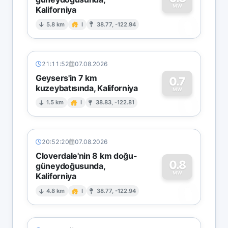
MW
Kaliforniya
0
5.8 km
I
38.77, -122.94
21:11:52
07.08.2026
Geysers'in 7 km
0.7
kuzeybatısında, Kaliforniya
0
MW
1.5 km
I
38.83, -122.81
20:52:20
07.08.2026
Cloverdale'nin 8 km doğu-
0.8
güneydoğusunda,
MW
Kaliforniya
0
4.8 km
I
38.77, -122.94