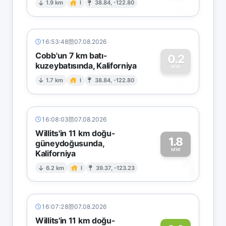
0
1.9 km
I
38.84, -122.80
16:53:48
07.08.2026
Cobb'un 7 km batı-
0.2
kuzeybatısında, Kaliforniya
0
MW
1.7 km
I
38.84, -122.80
16:08:03
07.08.2026
Willits'in 11 km doğu-
1.8
güneydoğusunda,
MW
Kaliforniya
1
6.2 km
I
39.37, -123.23
16:07:28
07.08.2026
Willits'in 11 km doğu-