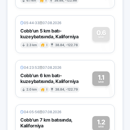
1
6.1 km
I
38.88, -122.66
05:44:33
07.08.2026
Cobb'un 5 km batı-
0.6
kuzeybatısında, Kaliforniya
0
MW
2.3 km
I
38.84, -122.78
04:23:52
07.08.2026
Cobb'un 6 km batı-
1.1
kuzeybatısında, Kaliforniya
1
MW
2.0 km
I
38.84, -122.79
04:05:56
07.08.2026
Cobb'un 7 km batısında,
1.2
Kaliforniya
MW