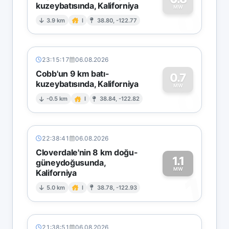
kuzeybatısında, Kaliforniya
0
MW
3.9 km
I
38.80, -122.77
23:15:17
06.08.2026
Cobb'un 9 km batı-
0.7
kuzeybatısında, Kaliforniya
0
MW
-0.5 km
I
38.84, -122.82
22:38:41
06.08.2026
Cloverdale'nin 8 km doğu-
1.1
güneydoğusunda,
MW
Kaliforniya
1
5.0 km
I
38.78, -122.93
21:38:51
06.08.2026