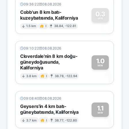
09:36:22
08.08.2026
Cobb'un 8 km batı-
0.3
kuzeybatısında, Kaliforniya
0
MW
1.5 km
I
38.84, -122.81
09:10:22
08.08.2026
Cloverdale'nin 8 km doğu-
1.0
güneydoğusunda,
MW
Kaliforniya
1
3.8 km
I
38.78, -122.94
09:08:40
08.08.2026
Geysers'in 4 km batı-
1.1
güneybatısında, Kaliforniya
1
MW
3.7 km
I
38.77, -122.80