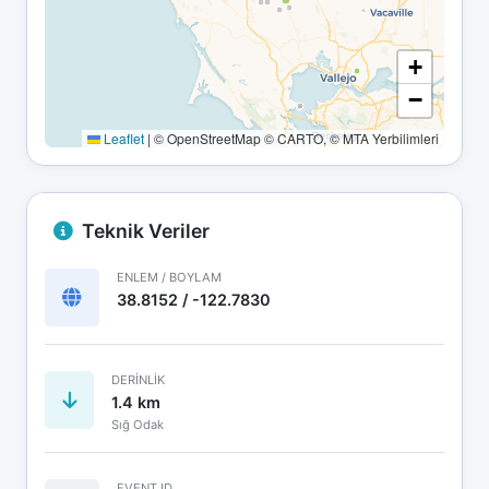
+
−
Leaflet
|
© OpenStreetMap © CARTO, © MTA Yerbilimleri
Teknik Veriler
ENLEM / BOYLAM
38.8152 / -122.7830
DERINLIK
1.4 km
Sığ Odak
EVENT ID