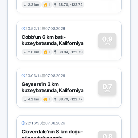
0
2.2 km
I
38.78, -122.72
23:52:14
07.08.2026
Cobb'un 6 km batı-
0.9
kuzeybatısında, Kaliforniya
0
MW
2.0 km
I
38.84, -122.79
23:03:14
07.08.2026
Geysers'in 2 km
0.7
kuzeybatısında, Kaliforniya
0
MW
4.2 km
I
38.79, -122.77
22:16:53
07.08.2026
Cloverdale'nin 8 km doğu-
0.8
güneydoğusunda,