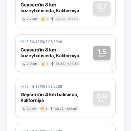
Geysers'in 8 km
0.7
kuzeybatısında, Kaliforniya
0
MW
2.2 km
I
38.83, -122.82
13:53:42
08.08.2026
Geysers'in 8 km
1.5
kuzeybatısında, Kaliforniya
1
MW
2.0 km
I
38.83, -122.82
12:44:16
08.08.2026
Geysers'in 4 km batısında,
0.9
Kaliforniya
0
MW
3.1 km
I
38.77, -122.80