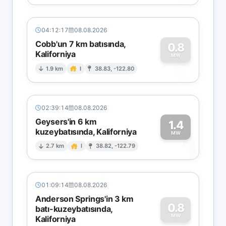
04:12:17
08.08.2026
Cobb'un 7 km batısında,
0.8
Kaliforniya
0
MW
1.9 km
I
38.83, -122.80
02:39:14
08.08.2026
Geysers'in 6 km
1.4
kuzeybatısında, Kaliforniya
1
MW
2.7 km
I
38.82, -122.79
01:09:14
08.08.2026
Anderson Springs'in 3 km
0.8
batı-kuzeybatısında,
MW
Kaliforniya