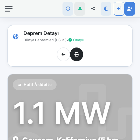
İnternet
bağlantınız
koptu!
Çevrimdışı
Deprem Detayı
moddasınız.
Dünya Depremleri (USGS)
•
Onaylı
Hafif Åiddette
1.1 MW