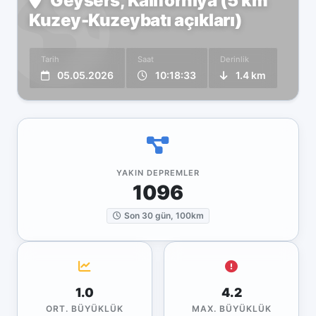
Geysers, Kaliforniya (5 km
Kuzey-Kuzeybatı açıkları)
Tarih
Saat
Derinlik
05.05.2026
10:18:33
1.4 km
YAKIN DEPREMLER
1096
Son 30 gün, 100km
1.0
4.2
ORT. BÜYÜKLÜK
MAX. BÜYÜKLÜK