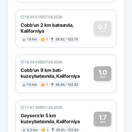
19:35:51
07.08.2026
Cobb'un 2 km batısında,
0.7
Kaliforniya
0
MW
1.6 km
I
38.82, -122.74
18:34:05
07.08.2026
Cobb'un 9 km batı-
1.0
kuzeybatısında, Kaliforniya
1
MW
1.8 km
I
38.84, -122.82
17:47:36
07.08.2026
Geysers'in 5 km
1.7
kuzeybatısında, Kaliforniya
1
MW
3.3 km
I
38.81, -122.80