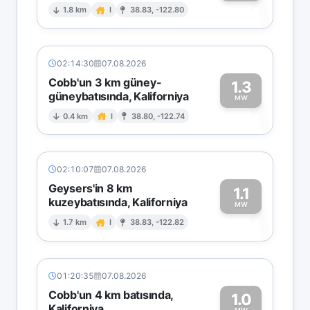
1
1.8 km
I
38.83, -122.80
02:14:30
07.08.2026
Cobb'un 3 km güney-
1.3
güneybatısında, Kaliforniya
1
MW
0.4 km
I
38.80, -122.74
02:10:07
07.08.2026
Geysers'in 8 km
1.1
kuzeybatısında, Kaliforniya
1
MW
1.7 km
I
38.83, -122.82
01:20:35
07.08.2026
Cobb'un 4 km batısında,
1.0
Kaliforniya