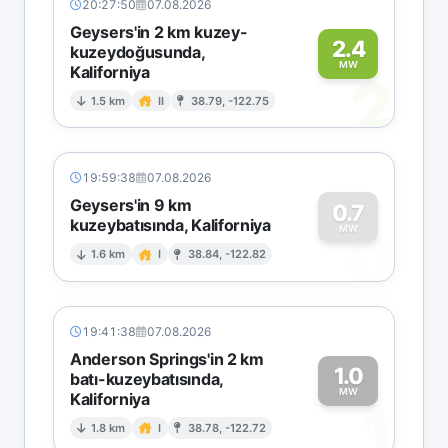
20:27:50
07.08.2026
Geysers'in 2 km kuzey-
2.4
kuzeydoğusunda,
MW
Kaliforniya
2
1.5 km
II
38.79, -122.75
19:59:38
07.08.2026
Geysers'in 9 km
0.7
kuzeybatısında, Kaliforniya
0
MW
1.6 km
I
38.84, -122.82
19:41:38
07.08.2026
Anderson Springs'in 2 km
1.0
batı-kuzeybatısında,
MW
Kaliforniya
1
1.8 km
I
38.78, -122.72