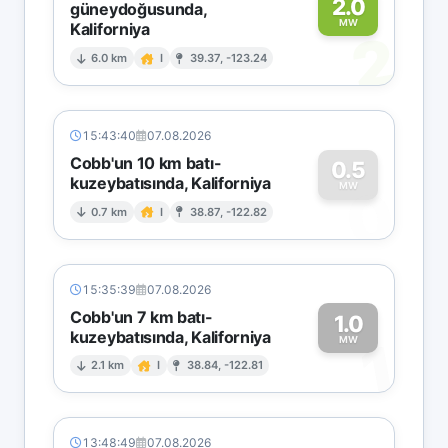
2.0
güneydoğusunda,
MW
Kaliforniya
2
6.0 km
I
39.37, -123.24
15:43:40
07.08.2026
Cobb'un 10 km batı-
0.5
kuzeybatısında, Kaliforniya
0
MW
0.7 km
I
38.87, -122.82
15:35:39
07.08.2026
Cobb'un 7 km batı-
1.0
kuzeybatısında, Kaliforniya
1
MW
2.1 km
I
38.84, -122.81
13:48:49
07.08.2026