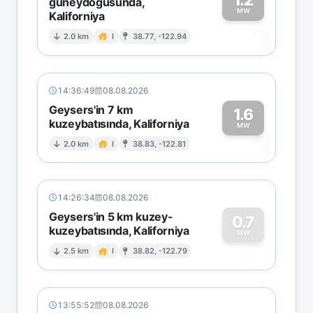
güneydoğusunda,
MW
Kaliforniya
1
2.0 km
I
38.77, -122.94
14:36:49
08.08.2026
Geysers'in 7 km
1.6
kuzeybatısında, Kaliforniya
1
MW
2.0 km
I
38.83, -122.81
14:26:34
08.08.2026
Geysers'in 5 km kuzey-
0.7
kuzeybatısında, Kaliforniya
0
MW
2.5 km
I
38.82, -122.79
13:55:52
08.08.2026