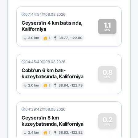
07:44:54
08.08.2026
Geysers'in 4 km batısında,
1.1
Kaliforniya
1
MW
3.0 km
I
38.77, -122.80
04:45:40
08.08.2026
Cobb'un 6 km batı-
0.8
kuzeybatısında, Kaliforniya
0
MW
2.0 km
I
38.84, -122.79
04:39:42
08.08.2026
Geysers'in 8 km
0.2
kuzeybatısında, Kaliforniya
0
MW
2.4 km
I
38.83, -122.82