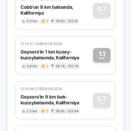
Cobb'un 8 km batısında,
0.7
Kaliforniya
0
MW
2.4 km
I
38.83, -122.81
19:31:30
06.08.2026
Geysers'in 1 km kuzey-
1.1
kuzeybatısında, Kaliforniya
1
MW
3.8 km
I
38.78, -122.76
16:46:27
06.08.2026
Geysers'in 9 km batı-
0.7
kuzeybatısında, Kaliforniya
0
MW
2.3 km
I
38.82, -122.84