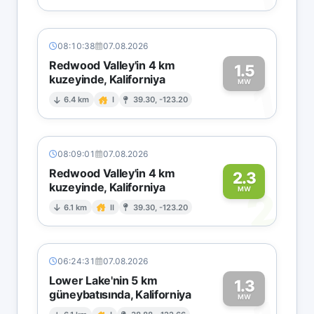
08:10:38
07.08.2026
Redwood Valley'in 4 km
1.5
kuzeyinde, Kaliforniya
1
MW
6.4 km
I
39.30, -123.20
08:09:01
07.08.2026
Redwood Valley'in 4 km
2.3
kuzeyinde, Kaliforniya
2
MW
6.1 km
II
39.30, -123.20
06:24:31
07.08.2026
Lower Lake'nin 5 km
1.3
güneybatısında, Kaliforniya
MW