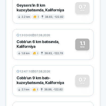
Geysers'in 8 km
0.7
kuzeybatısında, Kaliforniya
0
MW
2.2 km
I
38.83, -122.82
13:03:00
07.08.2026
Cobb'un 6 km batısında,
1.1
Kaliforniya
1
MW
1.8 km
I
38.83, -122.79
12:47:10
07.08.2026
Cobb'un 9 km batı-
0.7
kuzeybatısında, Kaliforniya
0
MW
2.1 km
I
38.86, -122.82