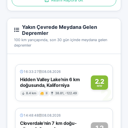
Yakın Çevrede Meydana Gelen
Depremler
100 km yarıçapında, son 30 gün içinde meydana gelen
depremler
16:33:27
08.08.2026
Hidden Valley Lake'nin 6 km
2.2
doğusunda, Kaliforniya
2
MW
8.4 km
II
38.81, -122.49
14:48:48
08.08.2026
Cloverdale'nin 7 km doğu-
1.2