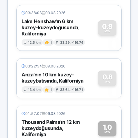
03:38:08
09.08.2026
Lake Henshaw'ın 6 km
0.9
kuzey-kuzeydoğusunda,
MW
Kaliforniya
0
12.5 km
I
33.29, -116.74
03:22:54
09.08.2026
Anza'nın 10 km kuzey-
0.8
kuzeybatısında, Kaliforniya
0
MW
13.4 km
I
33.64, -116.71
01:57:07
09.08.2026
Thousand Palms'ın 12 km
1.0
kuzeydoğusunda,
MW
Kaliforniya