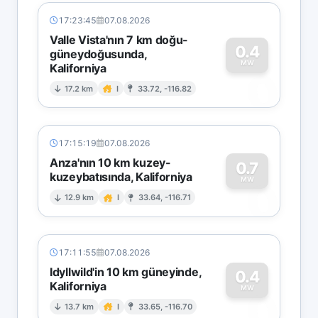
17:23:45
07.08.2026
Valle Vista'nın 7 km doğu-
0.4
güneydoğusunda,
MW
Kaliforniya
0
17.2 km
I
33.72, -116.82
17:15:19
07.08.2026
Anza'nın 10 km kuzey-
0.7
kuzeybatısında, Kaliforniya
0
MW
12.9 km
I
33.64, -116.71
17:11:55
07.08.2026
Idyllwild'in 10 km güneyinde,
0.4
Kaliforniya
0
MW
13.7 km
I
33.65, -116.70