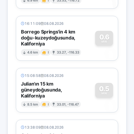
1
6.9 km
I
33.53, -116.72
16:11:09
08.08.2026
Borrego Springs'in 4 km
0.6
doğu-kuzeydoğusunda,
MW
Kaliforniya
0
4.6 km
I
33.27, -116.33
15:08:58
08.08.2026
Julian'ın 15 km
0.5
güneydoğusunda,
MW
Kaliforniya
0
8.5 km
I
33.01, -116.47
13:38:09
08.08.2026