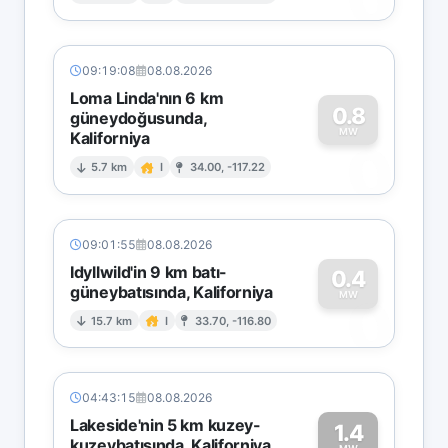
09:19:08
08.08.2026
Loma Linda'nın 6 km
0.8
güneydoğusunda,
MW
Kaliforniya
0
5.7 km
I
34.00, -117.22
09:01:55
08.08.2026
Idyllwild'in 9 km batı-
0.4
güneybatısında, Kaliforniya
0
MW
15.7 km
I
33.70, -116.80
04:43:15
08.08.2026
Lakeside'nin 5 km kuzey-
1.4
kuzeybatısında, Kaliforniya