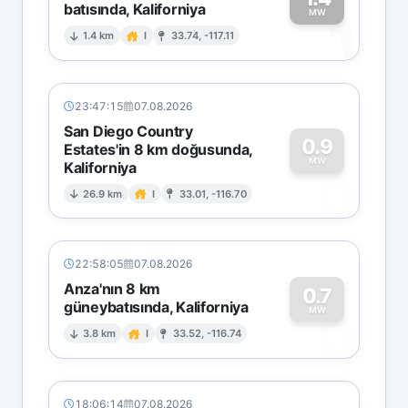
batısında, Kaliforniya
1
MW
1.4 km
I
33.74, -117.11
23:47:15
07.08.2026
San Diego Country
0.9
Estates'in 8 km doğusunda,
MW
Kaliforniya
0
26.9 km
I
33.01, -116.70
22:58:05
07.08.2026
Anza'nın 8 km
0.7
güneybatısında, Kaliforniya
0
MW
3.8 km
I
33.52, -116.74
18:06:14
07.08.2026