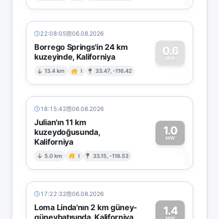
22:08:05
06.08.2026
Borrego Springs'in 24 km
0.6
kuzeyinde, Kaliforniya
0
MW
13.4 km
I
33.47, -116.42
18:15:42
06.08.2026
Julian'ın 11 km
1.0
kuzeydoğusunda,
MW
Kaliforniya
1
5.0 km
I
33.15, -116.53
17:22:32
06.08.2026
Loma Linda'nın 2 km güney-
1.4
güneybatısında, Kaliforniya
MW