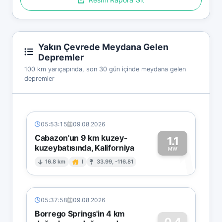
Yakın Çevrede Meydana Gelen
Depremler
100 km yarıçapında, son 30 gün içinde meydana gelen
depremler
05:53:15
09.08.2026
Cabazon'un 9 km kuzey-
1.1
kuzeybatısında, Kaliforniya
1
MW
16.8 km
I
33.99, -116.81
05:37:58
09.08.2026
Borrego Springs'in 4 km
0.4