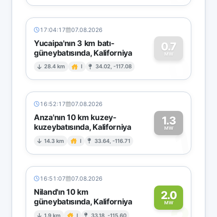
17:04:17
07.08.2026
Yucaipa'nın 3 km batı-
0.7
güneybatısında, Kaliforniya
0
MW
28.4 km
I
34.02, -117.08
16:52:17
07.08.2026
Anza'nın 10 km kuzey-
1.3
kuzeybatısında, Kaliforniya
1
MW
14.3 km
I
33.64, -116.71
16:51:07
07.08.2026
Niland'ın 10 km
2.0
güneybatısında, Kaliforniya
MW
1.9 km
I
33.18, -115.60