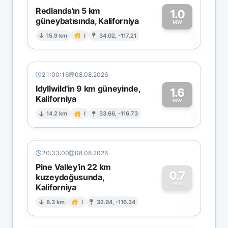
Redlands'ın 5 km
1.0
güneybatısında, Kaliforniya
1
MW
15.9 km
I
34.02, -117.21
21:00:16
08.08.2026
Idyllwild'in 9 km güneyinde,
1.6
Kaliforniya
1
MW
14.2 km
I
33.66, -116.73
20:33:00
08.08.2026
Pine Valley'in 22 km
0.7
kuzeydoğusunda,
MW
Kaliforniya
0
8.3 km
I
32.94, -116.34