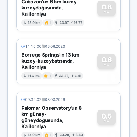
Cabazon'un 6 km kuzey-
0.8
kuzeydoğusunda,
MW
Kaliforniya
0
13.9 km
I
33.97, -116.77
11:10:00
08.08.2026
Borrego Springs'in 13 km
0.6
kuzey-kuzeybatısında,
MW
Kaliforniya
0
11.6 km
I
33.37, -116.41
09:39:02
08.08.2026
Palomar Observatory'un 8
km güney-
0.5
güneydoğusunda,
MW
Kaliforniya
0
14.9 km
I
33.29, -116.83