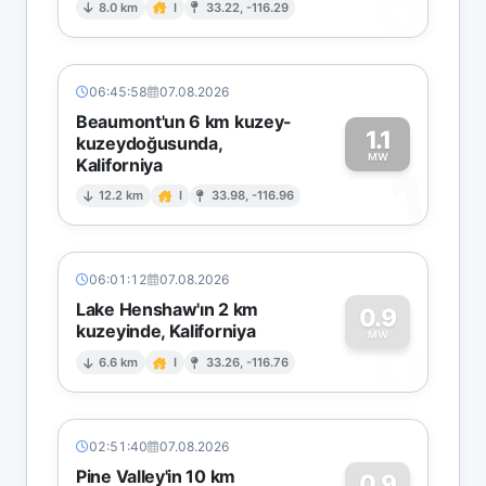
0
8.0 km
I
33.22, -116.29
06:45:58
07.08.2026
Beaumont'un 6 km kuzey-
1.1
kuzeydoğusunda,
MW
Kaliforniya
1
12.2 km
I
33.98, -116.96
06:01:12
07.08.2026
Lake Henshaw'ın 2 km
0.9
kuzeyinde, Kaliforniya
0
MW
6.6 km
I
33.26, -116.76
02:51:40
07.08.2026
Pine Valley'in 10 km
0.9