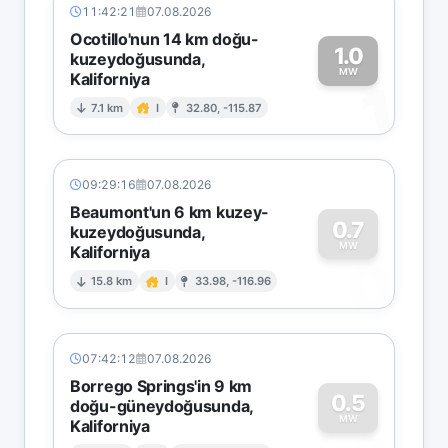
11:42:21
07.08.2026
Ocotillo'nun 14 km doğu-
1.0
kuzeydoğusunda,
MW
Kaliforniya
1
7.1 km
I
32.80, -115.87
09:29:16
07.08.2026
Beaumont'un 6 km kuzey-
0.7
kuzeydoğusunda,
MW
Kaliforniya
0
15.8 km
I
33.98, -116.96
07:42:12
07.08.2026
Borrego Springs'in 9 km
0.5
doğu-güneydoğusunda,
MW
Kaliforniya