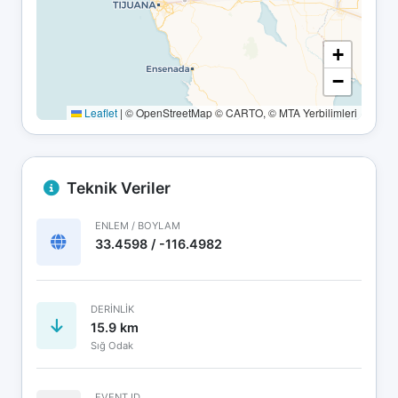
+
−
Leaflet
|
© OpenStreetMap © CARTO, © MTA Yerbilimleri
Teknik Veriler
ENLEM / BOYLAM
33.4598 / -116.4982
DERINLIK
15.9 km
Sığ Odak
EVENT ID