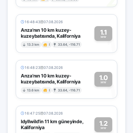
2
16:48:43
07.08.2026
Anza'nın 10 km kuzey-
1.1
kuzeybatısında, Kaliforniya
1
MW
13.3 km
I
33.64, -116.71
16:48:23
07.08.2026
Anza'nın 10 km kuzey-
1.0
kuzeybatısında, Kaliforniya
1
MW
13.6 km
I
33.64, -116.71
16:47:25
07.08.2026
Idyllwild'in 11 km güneyinde,
1.2
Kaliforniya
MW