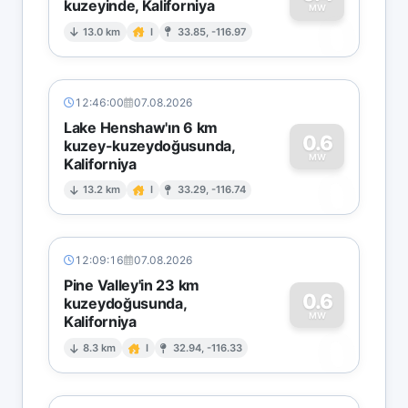
kuzeyinde, Kaliforniya
0
MW
13.0 km
I
33.85, -116.97
12:46:00
07.08.2026
Lake Henshaw'ın 6 km
0.6
kuzey-kuzeydoğusunda,
MW
Kaliforniya
0
13.2 km
I
33.29, -116.74
12:09:16
07.08.2026
Pine Valley'in 23 km
0.6
kuzeydoğusunda,
MW
Kaliforniya
0
8.3 km
I
32.94, -116.33