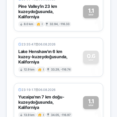
Pine Valley'in 23 km
1.1
kuzeydoğusunda,
MW
Kaliforniya
1
8.0 km
I
32.94, -116.33
23:35:47
06.08.2026
Lake Henshaw'ın 6 km
0.6
kuzey-kuzeydoğusunda,
MW
Kaliforniya
0
12.9 km
I
33.29, -116.74
23:19:17
06.08.2026
Yucaipa'nın 7 km doğu-
1.1
kuzeydoğusunda,
MW
Kaliforniya
1
13.9 km
I
34.05, -116.97