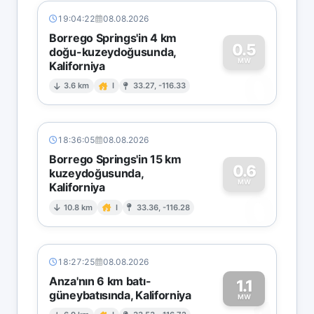
19:04:22
08.08.2026
Borrego Springs'in 4 km
0.5
doğu-kuzeydoğusunda,
MW
Kaliforniya
0
3.6 km
I
33.27, -116.33
18:36:05
08.08.2026
Borrego Springs'in 15 km
0.6
kuzeydoğusunda,
MW
Kaliforniya
0
10.8 km
I
33.36, -116.28
18:27:25
08.08.2026
Anza'nın 6 km batı-
1.1
güneybatısında, Kaliforniya
MW