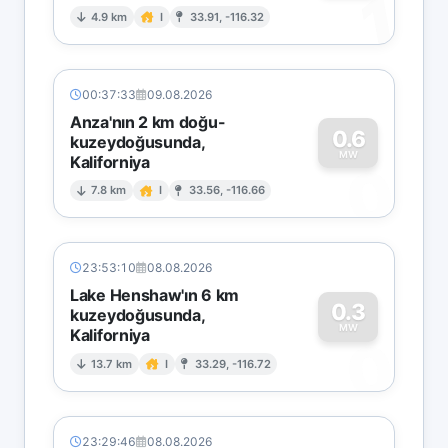
1
4.9 km
I
33.91, -116.32
00:37:33
09.08.2026
Anza'nın 2 km doğu-
0.6
kuzeydoğusunda,
MW
Kaliforniya
0
7.8 km
I
33.56, -116.66
23:53:10
08.08.2026
Lake Henshaw'ın 6 km
0.3
kuzeydoğusunda,
MW
Kaliforniya
0
13.7 km
I
33.29, -116.72
23:29:46
08.08.2026