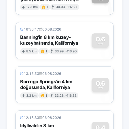
1
17.3 km
I
34.03, -117.27
16:50:47
06.08.2026
Banning'in 8 km kuzey-
0.6
kuzeybatısında, Kaliforniya
0
MW
8.5 km
I
33.99, -116.90
13:15:53
06.08.2026
Borrego Springs'in 4 km
0.6
doğusunda, Kaliforniya
0
MW
3.3 km
I
33.26, -116.33
12:13:33
06.08.2026
Idyllwild'in 8 km
0.4