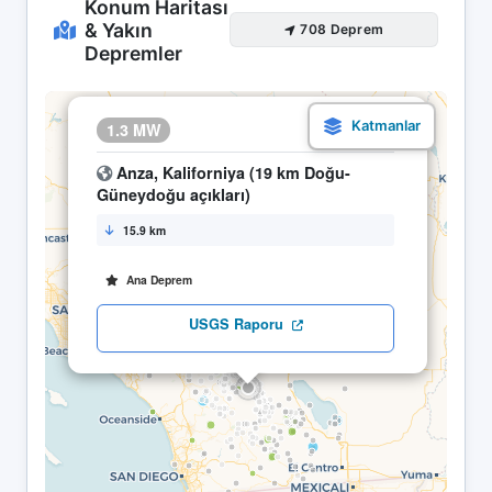
Konum Haritası
& Yakın
708 Deprem
Depremler
×
1.3 MW
15.05 00:45
Anza, Kaliforniya (19 km Doğu-
Güneydoğu açıkları)
15.9 km
Ana Deprem
USGS Raporu