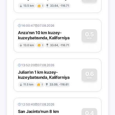
0
13.5 km
I
33.64, -116.71
16:00:47
07.08.2026
Anza'nın 10 km kuzey-
0.5
kuzeybatısında, Kaliforniya
0
MW
13.0 km
I
33.64, -116.71
13:52:20
07.08.2026
Julian'ın 1 km kuzey-
0.6
kuzeybatısında, Kaliforniya
0
MW
11.5 km
I
33.09, -116.61
12:50:40
07.08.2026
San Jacinto'nun 8 km
0.4