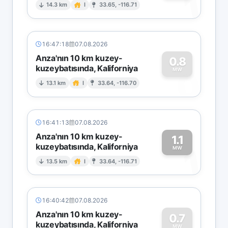
1
14.3 km
I
33.65, -116.71
16:47:18
07.08.2026
Anza'nın 10 km kuzey-
0.8
kuzeybatısında, Kaliforniya
0
MW
13.1 km
I
33.64, -116.70
16:41:13
07.08.2026
Anza'nın 10 km kuzey-
1.1
kuzeybatısında, Kaliforniya
1
MW
13.5 km
I
33.64, -116.71
16:40:42
07.08.2026
Anza'nın 10 km kuzey-
0.7
kuzeybatısında, Kaliforniya
MW