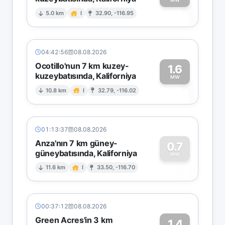
1
MW
5.0 km
I
32.90, -116.95
04:42:56
08.08.2026
Ocotillo'nun 7 km kuzey-
1.6
kuzeybatısında, Kaliforniya
1
MW
10.8 km
I
32.79, -116.02
01:13:37
08.08.2026
Anza'nın 7 km güney-
0.7
güneybatısında, Kaliforniya
0
MW
11.6 km
I
33.50, -116.70
00:37:12
08.08.2026
Green Acres'in 3 km
1.4