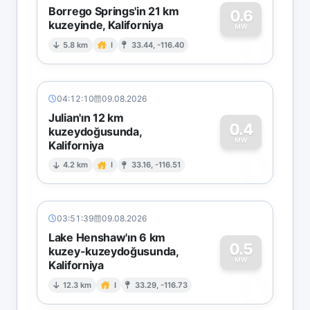
Borrego Springs'in 21 km
0.6
kuzeyinde, Kaliforniya
0
MW
5.8 km
I
33.44, -116.40
04:12:10
09.08.2026
Julian'ın 12 km
0.4
kuzeydoğusunda,
MW
Kaliforniya
0
4.2 km
I
33.16, -116.51
03:51:39
09.08.2026
Lake Henshaw'ın 6 km
0.5
kuzey-kuzeydoğusunda,
MW
Kaliforniya
0
12.3 km
I
33.29, -116.73