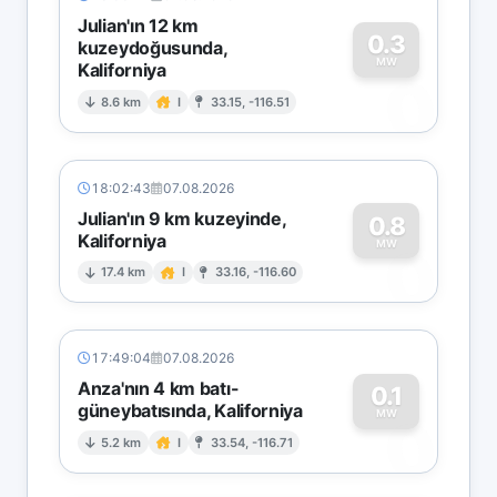
Julian'ın 12 km
0.3
kuzeydoğusunda,
MW
Kaliforniya
0
8.6 km
I
33.15, -116.51
18:02:43
07.08.2026
Julian'ın 9 km kuzeyinde,
0.8
Kaliforniya
0
MW
17.4 km
I
33.16, -116.60
17:49:04
07.08.2026
Anza'nın 4 km batı-
0.1
güneybatısında, Kaliforniya
0
MW
5.2 km
I
33.54, -116.71