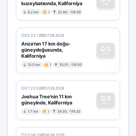
kuzeybatısında, Kaliforniya
0
MW
8.2 km
I
32.89, -116.59
02:22:19
07.08.2026
Anza'nın 17 km doğu-
0.5
güneydoğusunda,
MW
Kaliforniya
0
13.5 km
I
33.51, -116.50
01:22:59
07.08.2026
Joshua Tree'nin 11 km
0.9
güneyinde, Kaliforniya
0
MW
7.7 km
I
34.03, -116.32
23:56:19
06.08.2026