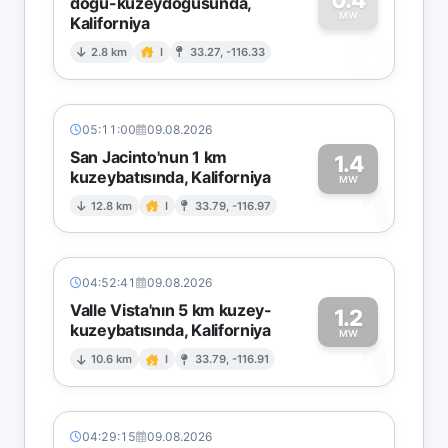
doğu-kuzeydoğusunda,
MW
Kaliforniya
0
2.8 km
I
33.27, -116.33
05:11:00
09.08.2026
San Jacinto'nun 1 km
1.4
kuzeybatısında, Kaliforniya
1
MW
12.8 km
I
33.79, -116.97
04:52:41
09.08.2026
Valle Vista'nın 5 km kuzey-
1.2
kuzeybatısında, Kaliforniya
1
MW
10.6 km
I
33.79, -116.91
04:29:15
09.08.2026