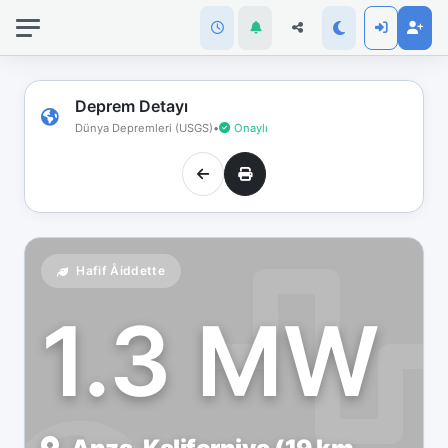
İnternet
bağlantınız
koptu!
Çevrimdışı
Deprem Detayı
moddasınız.
Dünya Depremleri (USGS)
•
Onaylı
Hafif Åiddette
1.3 MW