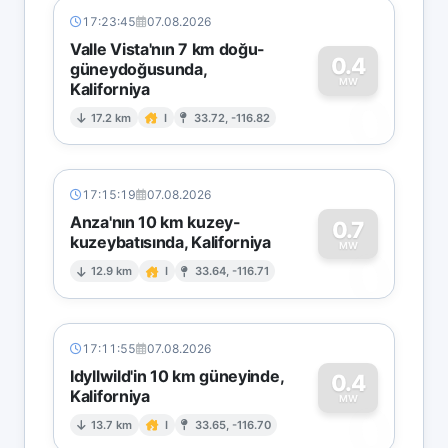
17:23:45
07.08.2026
Valle Vista'nın 7 km doğu-
0.4
güneydoğusunda,
MW
Kaliforniya
0
17.2 km
I
33.72, -116.82
17:15:19
07.08.2026
Anza'nın 10 km kuzey-
0.7
kuzeybatısında, Kaliforniya
0
MW
12.9 km
I
33.64, -116.71
17:11:55
07.08.2026
Idyllwild'in 10 km güneyinde,
0.4
Kaliforniya
0
MW
13.7 km
I
33.65, -116.70