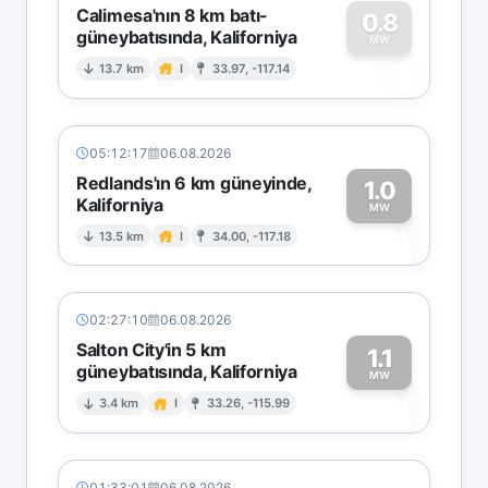
Calimesa'nın 8 km batı-
0.8
güneybatısında, Kaliforniya
0
MW
13.7 km
I
33.97, -117.14
05:12:17
06.08.2026
Redlands'ın 6 km güneyinde,
1.0
Kaliforniya
1
MW
13.5 km
I
34.00, -117.18
02:27:10
06.08.2026
Salton City'in 5 km
1.1
güneybatısında, Kaliforniya
1
MW
3.4 km
I
33.26, -115.99
01:33:01
06.08.2026