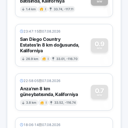
batısında, Kaliforniya
1
MW
1.4 km
I
33.74, -117.11
23:47:15
07.08.2026
San Diego Country
0.9
Estates'in 8 km doğusunda,
MW
Kaliforniya
0
26.9 km
I
33.01, -116.70
22:58:05
07.08.2026
Anza'nın 8 km
0.7
güneybatısında, Kaliforniya
0
MW
3.8 km
I
33.52, -116.74
18:06:14
07.08.2026