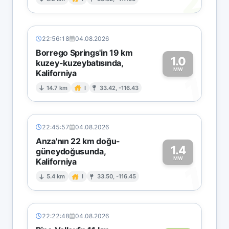
2
22:56:18
04.08.2026
Borrego Springs'in 19 km
1.0
kuzey-kuzeybatısında,
MW
Kaliforniya
1
14.7 km
I
33.42, -116.43
22:45:57
04.08.2026
Anza'nın 22 km doğu-
1.4
güneydoğusunda,
MW
Kaliforniya
1
5.4 km
I
33.50, -116.45
22:22:48
04.08.2026