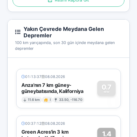
Yakın Çevrede Meydana Gelen
Depremler
100 km yarıçapında, son 30 gün içinde meydana gelen
depremler
01:13:37
08.08.2026
Anza'nın 7 km güney-
0.7
güneybatısında, Kaliforniya
0
MW
11.6 km
I
33.50, -116.70
00:37:12
08.08.2026
Green Acres'in 3 km
1.4