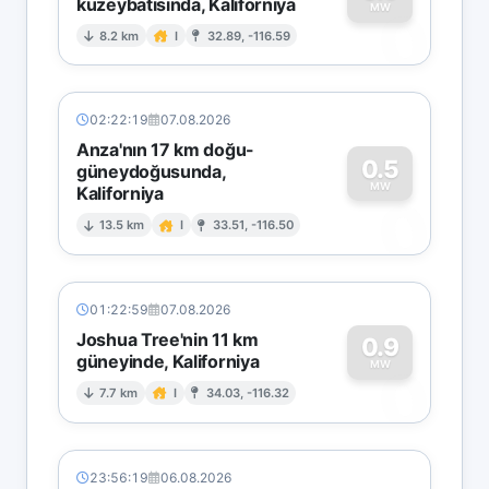
kuzeybatısında, Kaliforniya
0
MW
8.2 km
I
32.89, -116.59
02:22:19
07.08.2026
Anza'nın 17 km doğu-
0.5
güneydoğusunda,
MW
Kaliforniya
0
13.5 km
I
33.51, -116.50
01:22:59
07.08.2026
Joshua Tree'nin 11 km
0.9
güneyinde, Kaliforniya
0
MW
7.7 km
I
34.03, -116.32
23:56:19
06.08.2026