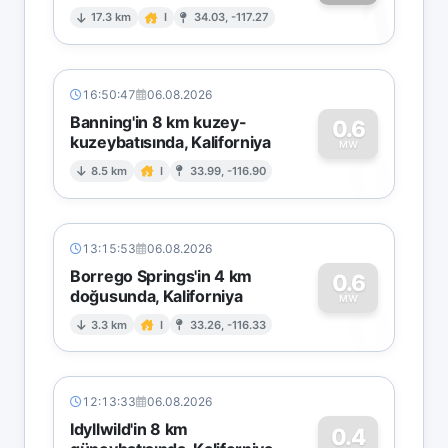
1
17.3 km
I
34.03, -117.27
16:50:47
06.08.2026
Banning'in 8 km kuzey-
0.6
kuzeybatısında, Kaliforniya
0
MW
8.5 km
I
33.99, -116.90
13:15:53
06.08.2026
Borrego Springs'in 4 km
0.6
doğusunda, Kaliforniya
0
MW
3.3 km
I
33.26, -116.33
12:13:33
06.08.2026
Idyllwild'in 8 km
0.4