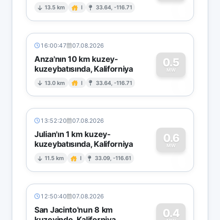
0
13.5 km
I
33.64, -116.71
16:00:47
07.08.2026
Anza'nın 10 km kuzey-
0.5
kuzeybatısında, Kaliforniya
0
MW
13.0 km
I
33.64, -116.71
13:52:20
07.08.2026
Julian'ın 1 km kuzey-
0.6
kuzeybatısında, Kaliforniya
0
MW
11.5 km
I
33.09, -116.61
12:50:40
07.08.2026
San Jacinto'nun 8 km
0.4
kuzeyinde, Kaliforniya