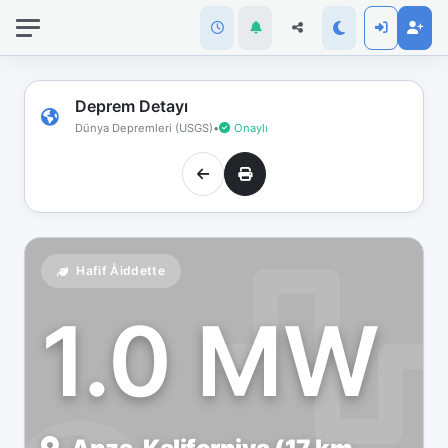
İnternet
bağlantınız
koptu!
Çevrimdışı
Deprem Detayı
moddasınız.
Dünya Depremleri (USGS)
•
Onaylı
Hafif Åiddette
1.0 MW