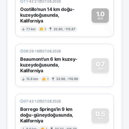
11:42:21
07.08.2026
Ocotillo'nun 14 km doğu-
1.0
kuzeydoğusunda,
MW
Kaliforniya
1
7.1 km
I
32.80, -115.87
09:29:16
07.08.2026
Beaumont'un 6 km kuzey-
0.7
kuzeydoğusunda,
MW
Kaliforniya
0
15.8 km
I
33.98, -116.96
07:42:12
07.08.2026
Borrego Springs'in 9 km
0.5
doğu-güneydoğusunda,
MW
Kaliforniya
8.0 km
I
33.22, -116.29