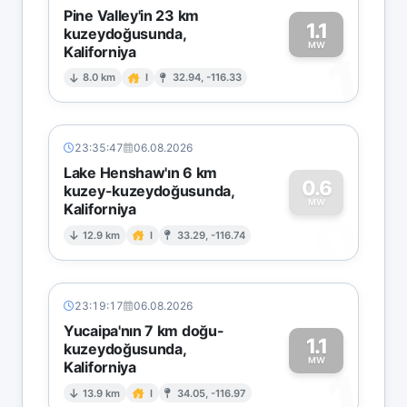
Pine Valley'in 23 km
1.1
kuzeydoğusunda,
MW
Kaliforniya
1
8.0 km
I
32.94, -116.33
23:35:47
06.08.2026
Lake Henshaw'ın 6 km
0.6
kuzey-kuzeydoğusunda,
MW
Kaliforniya
0
12.9 km
I
33.29, -116.74
23:19:17
06.08.2026
Yucaipa'nın 7 km doğu-
1.1
kuzeydoğusunda,
MW
Kaliforniya
1
13.9 km
I
34.05, -116.97