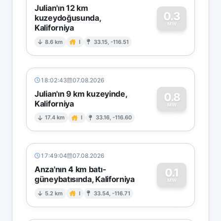
Julian'ın 12 km
0.3
kuzeydoğusunda,
MW
Kaliforniya
0
8.6 km
I
33.15, -116.51
18:02:43
07.08.2026
Julian'ın 9 km kuzeyinde,
0.8
Kaliforniya
0
MW
17.4 km
I
33.16, -116.60
17:49:04
07.08.2026
Anza'nın 4 km batı-
0.1
güneybatısında, Kaliforniya
0
MW
5.2 km
I
33.54, -116.71