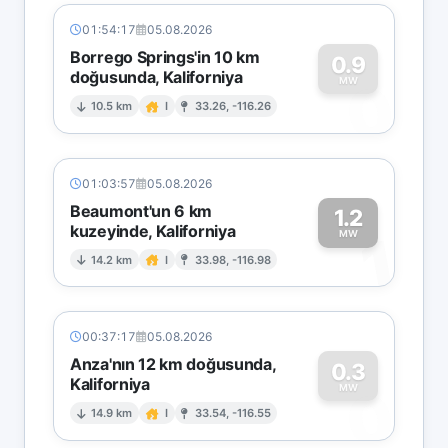
01:54:17
05.08.2026
Borrego Springs'in 10 km
0.9
doğusunda, Kaliforniya
0
MW
10.5 km
I
33.26, -116.26
01:03:57
05.08.2026
Beaumont'un 6 km
1.2
kuzeyinde, Kaliforniya
1
MW
14.2 km
I
33.98, -116.98
00:37:17
05.08.2026
Anza'nın 12 km doğusunda,
0.3
Kaliforniya
0
MW
14.9 km
I
33.54, -116.55