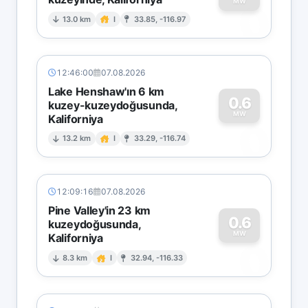
0
MW
13.0 km
I
33.85, -116.97
12:46:00
07.08.2026
Lake Henshaw'ın 6 km
0.6
kuzey-kuzeydoğusunda,
MW
Kaliforniya
0
13.2 km
I
33.29, -116.74
12:09:16
07.08.2026
Pine Valley'in 23 km
0.6
kuzeydoğusunda,
MW
Kaliforniya
0
8.3 km
I
32.94, -116.33