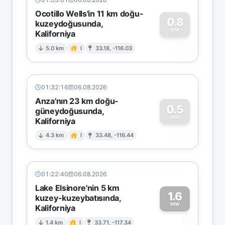
Ocotillo Wells'in 11 km doğu-
0.8
kuzeydoğusunda,
MW
Kaliforniya
0
5.0 km
I
33.18, -116.03
01:32:16
06.08.2026
Anza'nın 23 km doğu-
0.5
güneydoğusunda,
MW
Kaliforniya
0
4.3 km
I
33.48, -116.44
01:22:40
06.08.2026
Lake Elsinore'nin 5 km
1.6
kuzey-kuzeybatısında,
MW
Kaliforniya
1.4 km
I
33.71, -117.34