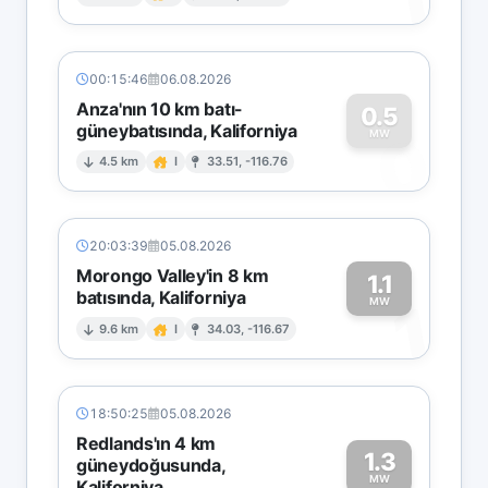
1
00:15:46
06.08.2026
Anza'nın 10 km batı-
0.5
güneybatısında, Kaliforniya
0
MW
4.5 km
I
33.51, -116.76
20:03:39
05.08.2026
Morongo Valley'in 8 km
1.1
batısında, Kaliforniya
1
MW
9.6 km
I
34.03, -116.67
18:50:25
05.08.2026
Redlands'ın 4 km
1.3
güneydoğusunda,
MW
Kaliforniya