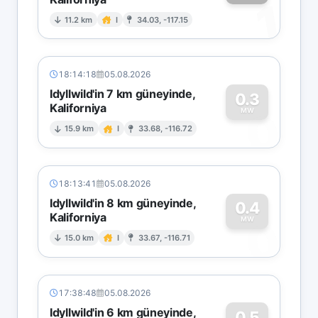
1
11.2 km
I
34.03, -117.15
18:14:18
05.08.2026
Idyllwild'in 7 km güneyinde,
0.3
Kaliforniya
0
MW
15.9 km
I
33.68, -116.72
18:13:41
05.08.2026
Idyllwild'in 8 km güneyinde,
0.4
Kaliforniya
0
MW
15.0 km
I
33.67, -116.71
17:38:48
05.08.2026
Idyllwild'in 6 km güneyinde,
0.5