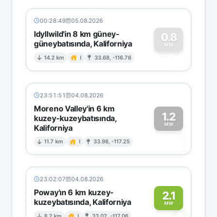
00:28:49
05.08.2026
Idyllwild'in 8 km güney-
0.8
güneybatısında, Kaliforniya
0
MW
14.2 km
I
33.68, -116.76
23:51:51
04.08.2026
Moreno Valley'in 6 km
1.2
kuzey-kuzeybatısında,
MW
Kaliforniya
1
11.7 km
I
33.98, -117.25
23:02:07
04.08.2026
Poway'ın 6 km kuzey-
2.1
kuzeybatısında, Kaliforniya
MW
8.2 km
I
33.02, -117.06