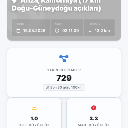
Anza, Kaliforniya (17 km
Doğu-Güneydoğu açıkları)
Tarih
Saat
Derinlik
15.05.2026
02:11:39
13.2 km
YAKIN DEPREMLER
729
Son 30 gün, 100km
1.0
3.3
ORT. BÜYÜKLÜK
MAX. BÜYÜKLÜK