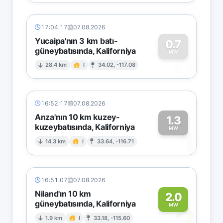
17:04:17
07.08.2026
Yucaipa'nın 3 km batı-
0.7
güneybatısında, Kaliforniya
0
MW
28.4 km
I
34.02, -117.08
16:52:17
07.08.2026
Anza'nın 10 km kuzey-
1.3
kuzeybatısında, Kaliforniya
1
MW
14.3 km
I
33.64, -116.71
16:51:07
07.08.2026
Niland'ın 10 km
2.0
güneybatısında, Kaliforniya
2
MW
1.9 km
I
33.18, -115.60