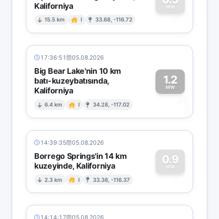
Kaliforniya
0
MW
15.5 km
I
33.68, -116.72
17:36:51
05.08.2026
Big Bear Lake'nin 10 km
1.2
batı-kuzeybatısında,
MW
Kaliforniya
1
6.4 km
I
34.28, -117.02
14:39:35
05.08.2026
Borrego Springs'in 14 km
0.9
kuzeyinde, Kaliforniya
0
MW
2.3 km
I
33.38, -116.37
14:14:17
05.08.2026