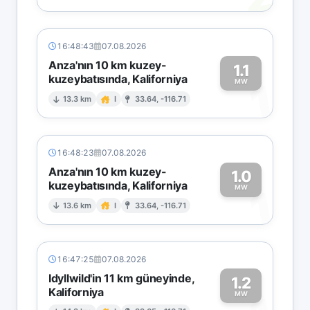
16:48:43
07.08.2026
Anza'nın 10 km kuzey-
1.1
kuzeybatısında, Kaliforniya
1
MW
13.3 km
I
33.64, -116.71
16:48:23
07.08.2026
Anza'nın 10 km kuzey-
1.0
kuzeybatısında, Kaliforniya
1
MW
13.6 km
I
33.64, -116.71
16:47:25
07.08.2026
Idyllwild'in 11 km güneyinde,
1.2
Kaliforniya
MW