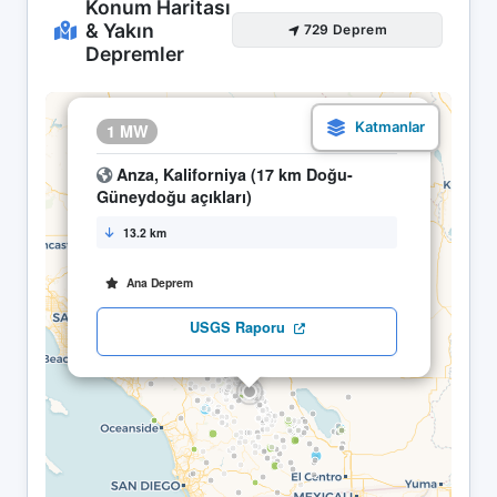
Konum Haritası
& Yakın
729 Deprem
Depremler
×
1 MW
15.05 02:11
Anza, Kaliforniya (17 km Doğu-
Güneydoğu açıkları)
13.2 km
Ana Deprem
USGS Raporu