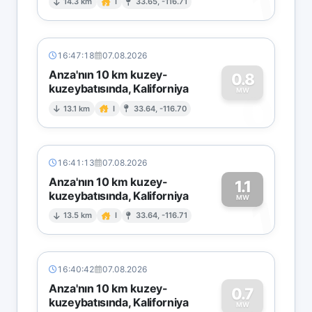
1
14.3 km
I
33.65, -116.71
16:47:18
07.08.2026
Anza'nın 10 km kuzey-
0.8
kuzeybatısında, Kaliforniya
0
MW
13.1 km
I
33.64, -116.70
16:41:13
07.08.2026
Anza'nın 10 km kuzey-
1.1
kuzeybatısında, Kaliforniya
1
MW
13.5 km
I
33.64, -116.71
16:40:42
07.08.2026
Anza'nın 10 km kuzey-
0.7
kuzeybatısında, Kaliforniya
MW