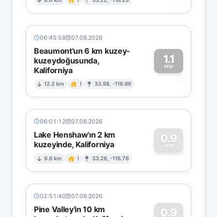
0
06:45:58
07.08.2026
Beaumont'un 6 km kuzey-
1.1
kuzeydoğusunda,
MW
Kaliforniya
1
12.2 km
I
33.98, -116.96
06:01:12
07.08.2026
Lake Henshaw'ın 2 km
0.9
kuzeyinde, Kaliforniya
0
MW
6.6 km
I
33.26, -116.76
02:51:40
07.08.2026
Pine Valley'in 10 km
0.9