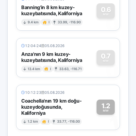
Banning'in 8 km kuzey-
0.6
kuzeybatısında, Kaliforniya
0
MW
9.4 km
I
33.99, -116.90
12:04:24
05.08.2026
Anza'nın 9 km kuzey-
0.7
kuzeybatısında, Kaliforniya
0
MW
13.4 km
I
33.63, -116.71
10:12:23
05.08.2026
Coachella'nın 19 km doğu-
1.2
kuzeydoğusunda,
MW
Kaliforniya
1
1.2 km
I
33.77, -116.00