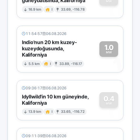
güneybatısında, Kaliforniya
0
MW
16.9 km
I
33.69, -116.78
11:54:57
06.08.2026
Indio'nun 20 km kuzey-
1.0
kuzeydoğusunda,
MW
Kaliforniya
1
5.5 km
I
33.89, -116.17
09:36:17
06.08.2026
Idyllwild'in 10 km güneyinde,
0.4
Kaliforniya
0
MW
13.9 km
I
33.65, -116.72
09:11:39
06.08.2026