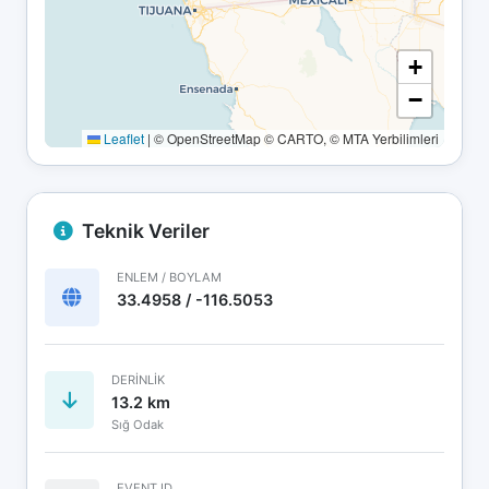
+
−
Leaflet
|
© OpenStreetMap © CARTO, © MTA Yerbilimleri
Teknik Veriler
ENLEM / BOYLAM
33.4958 / -116.5053
DERINLIK
13.2 km
Sığ Odak
EVENT ID