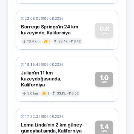
22:08:05
06.08.2026
Borrego Springs'in 24 km
0.6
kuzeyinde, Kaliforniya
0
MW
13.4 km
I
33.47, -116.42
18:15:42
06.08.2026
Julian'ın 11 km
1.0
kuzeydoğusunda,
MW
Kaliforniya
1
5.0 km
I
33.15, -116.53
17:22:32
06.08.2026
Loma Linda'nın 2 km güney-
1.4
güneybatısında, Kaliforniya
MW