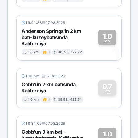
0
19:41:38
07.08.2026
Anderson Springs'in 2 km
1.0
batı-kuzeybatısında,
MW
Kaliforniya
1
1.8 km
I
38.78, -122.72
19:35:51
07.08.2026
Cobb'un 2 km batısında,
0.7
Kaliforniya
0
MW
1.6 km
I
38.82, -122.74
18:34:05
07.08.2026
Cobb'un 9 km batı-
1.0
kuzeybatısında, Kaliforniya