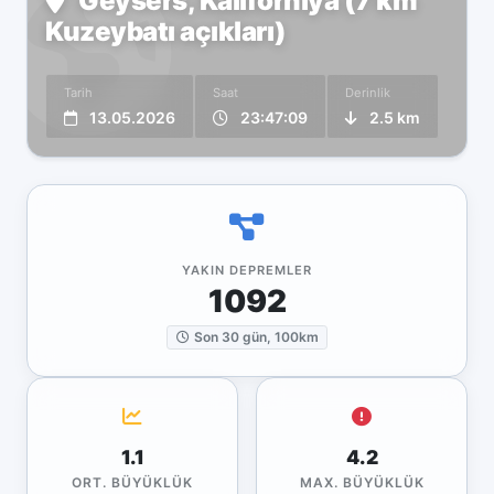
Geysers, Kaliforniya (7 km
Kuzeybatı açıkları)
Tarih
Saat
Derinlik
13.05.2026
23:47:09
2.5 km
YAKIN DEPREMLER
1092
Son 30 gün, 100km
1.1
4.2
ORT. BÜYÜKLÜK
MAX. BÜYÜKLÜK