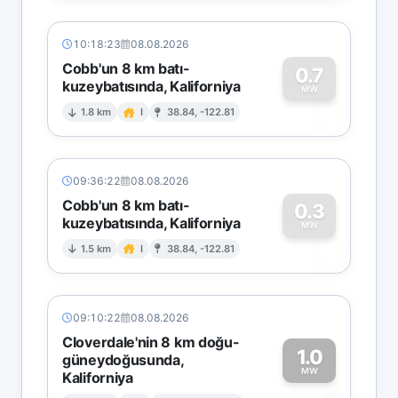
10:18:23
08.08.2026
Cobb'un 8 km batı-
0.7
kuzeybatısında, Kaliforniya
0
MW
1.8 km
I
38.84, -122.81
09:36:22
08.08.2026
Cobb'un 8 km batı-
0.3
kuzeybatısında, Kaliforniya
0
MW
1.5 km
I
38.84, -122.81
09:10:22
08.08.2026
Cloverdale'nin 8 km doğu-
1.0
güneydoğusunda,
MW
Kaliforniya