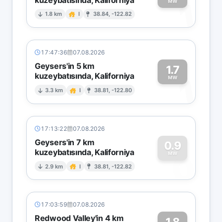
1
MW
1.8 km
I
38.84, -122.82
17:47:36
07.08.2026
Geysers'in 5 km
1.7
kuzeybatısında, Kaliforniya
1
MW
3.3 km
I
38.81, -122.80
17:13:22
07.08.2026
Geysers'in 7 km
0.9
kuzeybatısında, Kaliforniya
0
MW
2.9 km
I
38.81, -122.82
17:03:59
07.08.2026
Redwood Valley'in 4 km
1.8