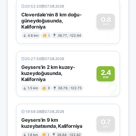
20:52:20
07.08.2026
Cloverdale'nin 8 km doğu-
0.8
güneydoğusunda,
MW
Kaliforniya
0
4.8 km
I
38.77, -122.94
20:27:50
07.08.2026
Geysers'in 2 km kuzey-
2.4
kuzeydoğusunda,
MW
Kaliforniya
2
1.5 km
II
38.79, -122.75
19:59:38
07.08.2026
Geysers'in 9 km
0.7
kuzeybatısında, Kaliforniya
MW
1.6 km
I
38.84, -122.82