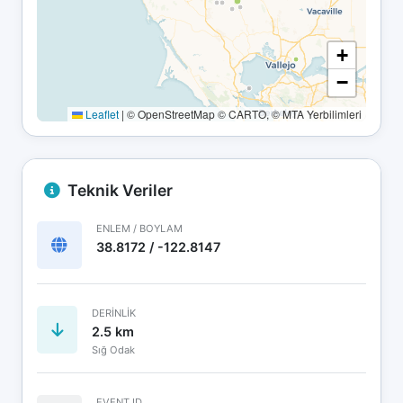
+
−
Leaflet
|
© OpenStreetMap © CARTO, © MTA Yerbilimleri
Teknik Veriler
ENLEM / BOYLAM
38.8172 / -122.8147
DERINLIK
2.5 km
Sığ Odak
EVENT ID