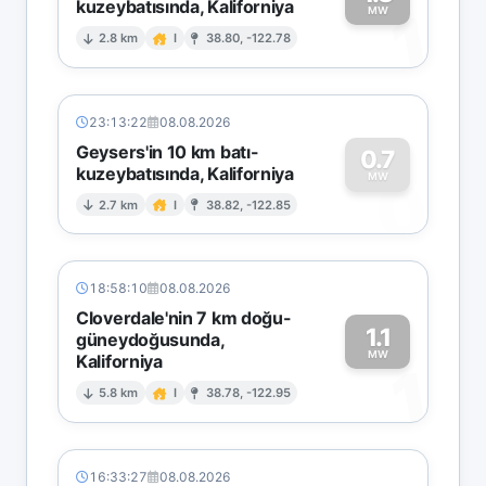
kuzeybatısında, Kaliforniya
1
MW
2.8 km
I
38.80, -122.78
23:13:22
08.08.2026
Geysers'in 10 km batı-
0.7
kuzeybatısında, Kaliforniya
0
MW
2.7 km
I
38.82, -122.85
18:58:10
08.08.2026
Cloverdale'nin 7 km doğu-
1.1
güneydoğusunda,
MW
Kaliforniya
1
5.8 km
I
38.78, -122.95
16:33:27
08.08.2026