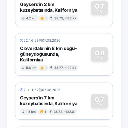
Geysers'in 2 km
0.7
kuzeybatısında, Kaliforniya
0
MW
4.2 km
I
38.79, -122.77
22:16:53
07.08.2026
Cloverdale'nin 8 km doğu-
0.8
güneydoğusunda,
MW
Kaliforniya
0
5.8 km
I
38.77, -122.94
21:11:52
07.08.2026
Geysers'in 7 km
0.7
kuzeybatısında, Kaliforniya
0
MW
1.5 km
I
38.83, -122.81