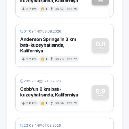
kuzeybatısında, Kaliforniya
1
MW
2.7 km
I
38.82, -122.79
01:09:14
08.08.2026
Anderson Springs'in 3 km
0.8
batı-kuzeybatısında,
MW
Kaliforniya
0
2.2 km
I
38.78, -122.72
23:52:14
07.08.2026
Cobb'un 6 km batı-
0.9
kuzeybatısında, Kaliforniya
0
MW
2.0 km
I
38.84, -122.79
23:03:14
07.08.2026