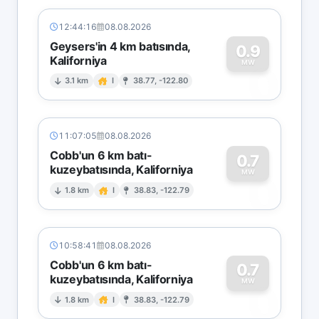
12:44:16
08.08.2026
Geysers'in 4 km batısında,
0.9
Kaliforniya
0
MW
3.1 km
I
38.77, -122.80
11:07:05
08.08.2026
Cobb'un 6 km batı-
0.7
kuzeybatısında, Kaliforniya
0
MW
1.8 km
I
38.83, -122.79
10:58:41
08.08.2026
Cobb'un 6 km batı-
0.7
kuzeybatısında, Kaliforniya
0
MW
1.8 km
I
38.83, -122.79