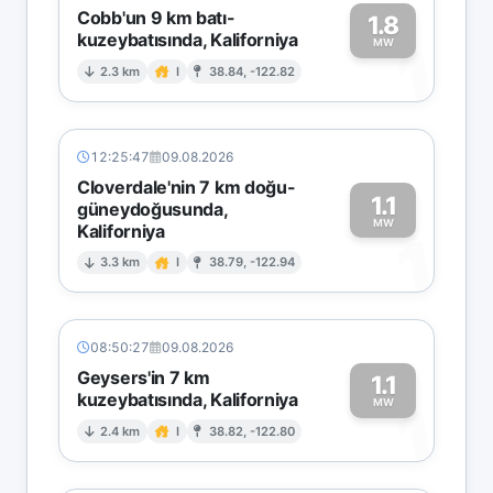
Cobb'un 9 km batı-
1.8
kuzeybatısında, Kaliforniya
1
MW
2.3 km
I
38.84, -122.82
12:25:47
09.08.2026
Cloverdale'nin 7 km doğu-
1.1
güneydoğusunda,
MW
Kaliforniya
1
3.3 km
I
38.79, -122.94
08:50:27
09.08.2026
Geysers'in 7 km
1.1
kuzeybatısında, Kaliforniya
1
MW
2.4 km
I
38.82, -122.80