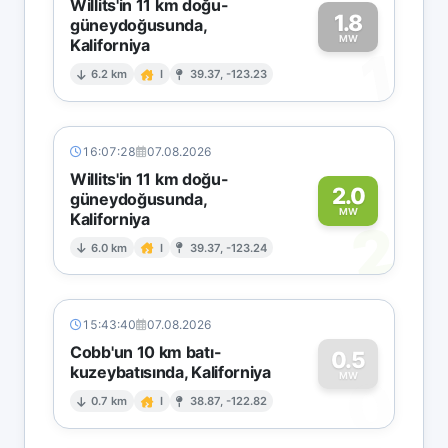
Willits'in 11 km doğu-
1.8
güneydoğusunda,
MW
Kaliforniya
1
6.2 km
I
39.37, -123.23
16:07:28
07.08.2026
Willits'in 11 km doğu-
2.0
güneydoğusunda,
MW
Kaliforniya
2
6.0 km
I
39.37, -123.24
15:43:40
07.08.2026
Cobb'un 10 km batı-
0.5
kuzeybatısında, Kaliforniya
0
MW
0.7 km
I
38.87, -122.82