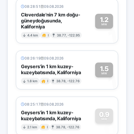
08:28:51
09.08.2026
Cloverdale'nin 7 km doğu-
1.2
güneydoğusunda,
MW
Kaliforniya
1
4.4 km
I
38.77, -122.95
08:26:19
09.08.2026
Geysers'in 1 km kuzey-
1.5
kuzeybatısında, Kaliforniya
1
MW
1.8 km
I
38.78, -122.76
08:25:17
09.08.2026
Geysers'in 1 km kuzey-
0.9
kuzeybatısında, Kaliforniya
0
MW
2.1 km
I
38.78, -122.76