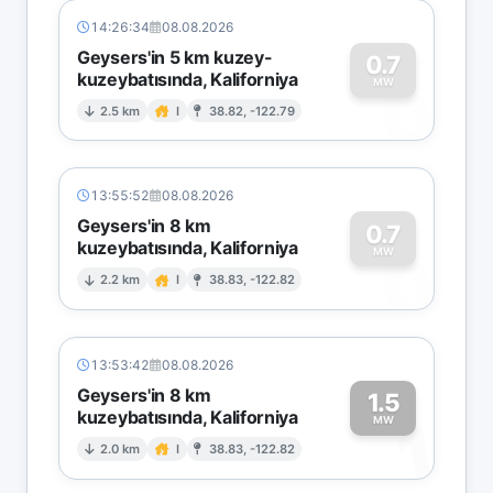
14:26:34
08.08.2026
Geysers'in 5 km kuzey-
0.7
kuzeybatısında, Kaliforniya
0
MW
2.5 km
I
38.82, -122.79
13:55:52
08.08.2026
Geysers'in 8 km
0.7
kuzeybatısında, Kaliforniya
0
MW
2.2 km
I
38.83, -122.82
13:53:42
08.08.2026
Geysers'in 8 km
1.5
kuzeybatısında, Kaliforniya
1
MW
2.0 km
I
38.83, -122.82