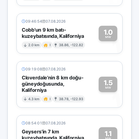
09:46:54
07.08.2026
Cobb'un 9 km batı-
1.0
kuzeybatısında, Kaliforniya
1
MW
2.0 km
I
38.86, -122.82
09:19:08
07.08.2026
Cloverdale'nin 8 km doğu-
1.5
güneydoğusunda,
MW
Kaliforniya
1
4.3 km
I
38.78, -122.93
08:54:01
07.08.2026
Geysers'in 7 km
1.1
kuzeybatısında, Kaliforniya
MW