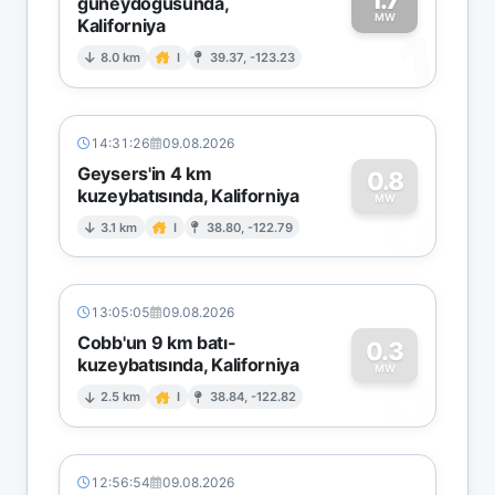
güneydoğusunda,
MW
Kaliforniya
1
8.0 km
I
39.37, -123.23
14:31:26
09.08.2026
Geysers'in 4 km
0.8
kuzeybatısında, Kaliforniya
0
MW
3.1 km
I
38.80, -122.79
13:05:05
09.08.2026
Cobb'un 9 km batı-
0.3
kuzeybatısında, Kaliforniya
0
MW
2.5 km
I
38.84, -122.82
12:56:54
09.08.2026