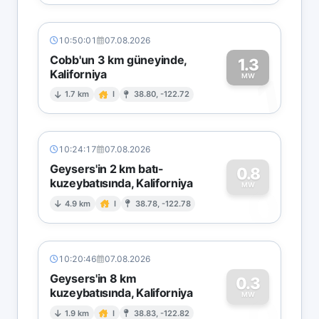
10:50:01
07.08.2026
Cobb'un 3 km güneyinde,
1.3
Kaliforniya
1
MW
1.7 km
I
38.80, -122.72
10:24:17
07.08.2026
Geysers'in 2 km batı-
0.8
kuzeybatısında, Kaliforniya
0
MW
4.9 km
I
38.78, -122.78
10:20:46
07.08.2026
Geysers'in 8 km
0.3
kuzeybatısında, Kaliforniya
0
MW
1.9 km
I
38.83, -122.82