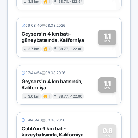
1
3.8 km
I
38.78, -122.94
09:08:40
08.08.2026
Geysers'in 4 km batı-
1.1
güneybatısında, Kaliforniya
1
MW
3.7 km
I
38.77, -122.80
07:44:54
08.08.2026
Geysers'in 4 km batısında,
1.1
Kaliforniya
1
MW
3.0 km
I
38.77, -122.80
04:45:40
08.08.2026
Cobb'un 6 km batı-
0.8
kuzeybatısında, Kaliforniya
MW