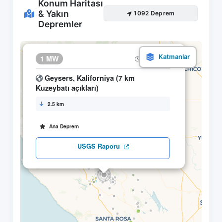
Konum Haritası
& Yakın
1092 Deprem
Depremler
×
1 MW
13.05 23:47
Geysers, Kaliforniya (7 km
Kuzeybatı açıkları)
2.5 km
Ana Deprem
USGS Raporu