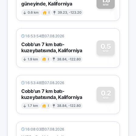
güneyinde, Kaliforniya
1
MW
0.6 km
I
39.23, -123.20
16:53:54
07.08.2026
Cobb'un 7 km batı-
0.5
kuzeybatısında, Kaliforniya
0
MW
1.9 km
I
38.84, -122.80
16:53:48
07.08.2026
Cobb'un 7 km batı-
0.2
kuzeybatısında, Kaliforniya
0
MW
1.7 km
I
38.84, -122.80
16:08:03
07.08.2026