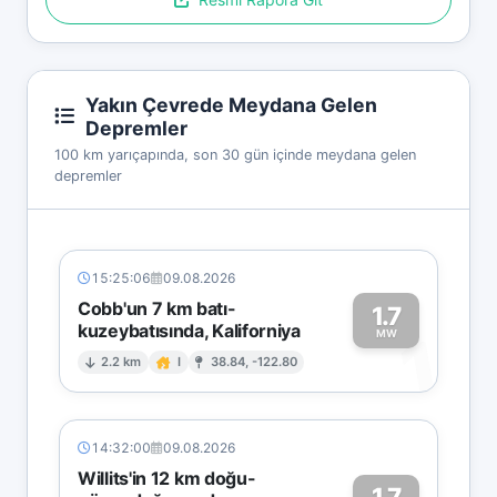
Yakın Çevrede Meydana Gelen
Depremler
100 km yarıçapında, son 30 gün içinde meydana gelen
depremler
15:25:06
09.08.2026
Cobb'un 7 km batı-
1.7
kuzeybatısında, Kaliforniya
1
MW
2.2 km
I
38.84, -122.80
14:32:00
09.08.2026
Willits'in 12 km doğu-
1.7