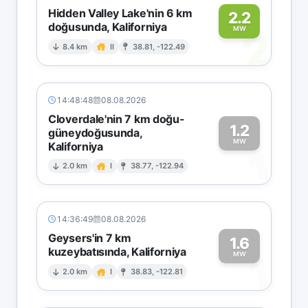
Hidden Valley Lake'nin 6 km
2.2
doğusunda, Kaliforniya
2
MW
8.4 km
II
38.81, -122.49
14:48:48
08.08.2026
Cloverdale'nin 7 km doğu-
1.2
güneydoğusunda,
MW
Kaliforniya
1
2.0 km
I
38.77, -122.94
14:36:49
08.08.2026
Geysers'in 7 km
1.6
kuzeybatısında, Kaliforniya
1
MW
2.0 km
I
38.83, -122.81