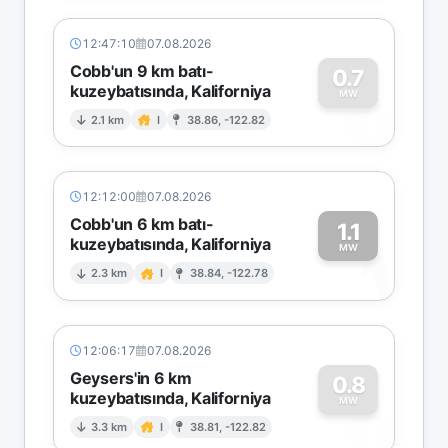
12:47:10
07.08.2026
Cobb'un 9 km batı-
0.7
kuzeybatısında, Kaliforniya
0
MW
2.1 km
I
38.86, -122.82
12:12:00
07.08.2026
Cobb'un 6 km batı-
1.1
kuzeybatısında, Kaliforniya
1
MW
2.3 km
I
38.84, -122.78
12:06:17
07.08.2026
Geysers'in 6 km
0.8
kuzeybatısında, Kaliforniya
0
MW
3.3 km
I
38.81, -122.82