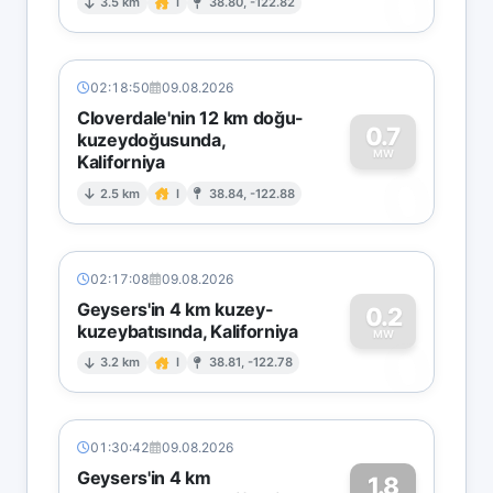
0
3.5 km
I
38.80, -122.82
02:18:50
09.08.2026
Cloverdale'nin 12 km doğu-
0.7
kuzeydoğusunda,
MW
Kaliforniya
0
2.5 km
I
38.84, -122.88
02:17:08
09.08.2026
Geysers'in 4 km kuzey-
0.2
kuzeybatısında, Kaliforniya
0
MW
3.2 km
I
38.81, -122.78
01:30:42
09.08.2026
Geysers'in 4 km
1.8