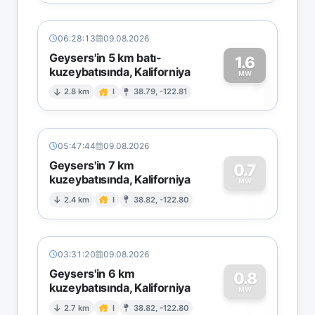
06:28:13
09.08.2026
Geysers'in 5 km batı-
1.6
kuzeybatısında, Kaliforniya
1
MW
2.8 km
I
38.79, -122.81
05:47:44
09.08.2026
Geysers'in 7 km
0.7
kuzeybatısında, Kaliforniya
0
MW
2.4 km
I
38.82, -122.80
03:31:20
09.08.2026
Geysers'in 6 km
0.8
kuzeybatısında, Kaliforniya
0
MW
2.7 km
I
38.82, -122.80