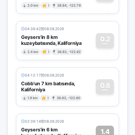
0
2.0 km
I
38.84, -122.79
04:39:42
08.08.2026
Geysers'in 8 km
0.2
kuzeybatısında, Kaliforniya
0
MW
2.4 km
I
38.83, -122.82
04:12:17
08.08.2026
Cobb'un 7 km batısında,
0.8
Kaliforniya
0
MW
1.9 km
I
38.83, -122.80
02:39:14
08.08.2026
Geysers'in 6 km
1.4