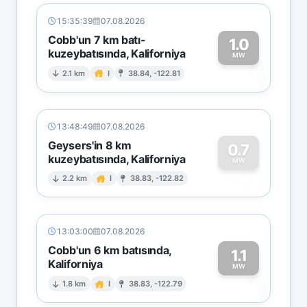
15:35:39
07.08.2026
Cobb'un 7 km batı-
1.0
kuzeybatısında, Kaliforniya
1
MW
2.1 km
I
38.84, -122.81
13:48:49
07.08.2026
Geysers'in 8 km
0.7
kuzeybatısında, Kaliforniya
0
MW
2.2 km
I
38.83, -122.82
13:03:00
07.08.2026
Cobb'un 6 km batısında,
1.1
Kaliforniya
1
MW
1.8 km
I
38.83, -122.79