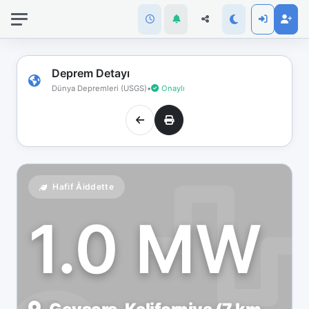
İnternet
bağlantınız
koptu!
Çevrimdışı
Deprem Detayı
moddasınız.
Dünya Depremleri (USGS)
•
Onaylı
Hafif Åiddette
1.0 MW