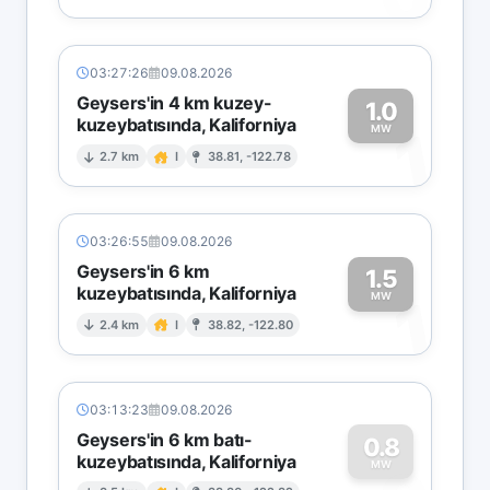
03:27:26
09.08.2026
Geysers'in 4 km kuzey-
1.0
kuzeybatısında, Kaliforniya
1
MW
2.7 km
I
38.81, -122.78
03:26:55
09.08.2026
Geysers'in 6 km
1.5
kuzeybatısında, Kaliforniya
1
MW
2.4 km
I
38.82, -122.80
03:13:23
09.08.2026
Geysers'in 6 km batı-
0.8
kuzeybatısında, Kaliforniya
MW