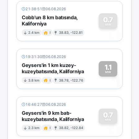
21:38:51
06.08.2026
Cobb'un 8 km batısında,
0.7
Kaliforniya
0
MW
2.4 km
I
38.83, -122.81
19:31:30
06.08.2026
Geysers'in 1 km kuzey-
1.1
kuzeybatısında, Kaliforniya
1
MW
3.8 km
I
38.78, -122.76
16:46:27
06.08.2026
Geysers'in 9 km batı-
0.7
kuzeybatısında, Kaliforniya
0
MW
2.3 km
I
38.82, -122.84