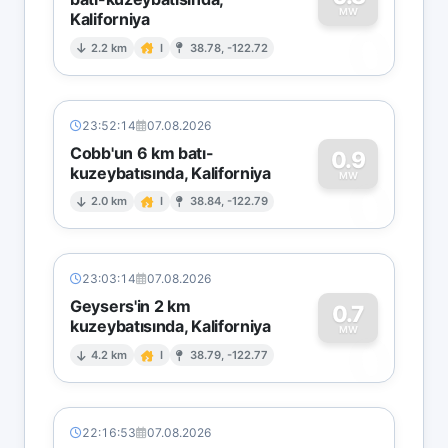
MW
Kaliforniya
0
2.2 km
I
38.78, -122.72
23:52:14
07.08.2026
Cobb'un 6 km batı-
0.9
kuzeybatısında, Kaliforniya
0
MW
2.0 km
I
38.84, -122.79
23:03:14
07.08.2026
Geysers'in 2 km
0.7
kuzeybatısında, Kaliforniya
0
MW
4.2 km
I
38.79, -122.77
22:16:53
07.08.2026