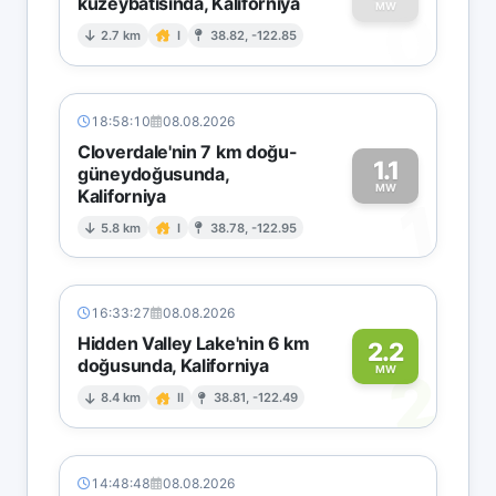
kuzeybatısında, Kaliforniya
0
MW
2.7 km
I
38.82, -122.85
18:58:10
08.08.2026
Cloverdale'nin 7 km doğu-
1.1
güneydoğusunda,
MW
Kaliforniya
1
5.8 km
I
38.78, -122.95
16:33:27
08.08.2026
Hidden Valley Lake'nin 6 km
2.2
doğusunda, Kaliforniya
2
MW
8.4 km
II
38.81, -122.49
14:48:48
08.08.2026