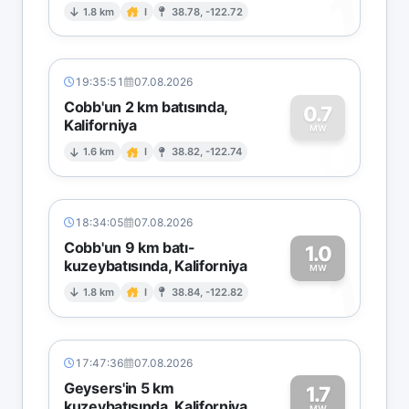
1
1.8 km
I
38.78, -122.72
19:35:51
07.08.2026
Cobb'un 2 km batısında,
0.7
Kaliforniya
0
MW
1.6 km
I
38.82, -122.74
18:34:05
07.08.2026
Cobb'un 9 km batı-
1.0
kuzeybatısında, Kaliforniya
1
MW
1.8 km
I
38.84, -122.82
17:47:36
07.08.2026
Geysers'in 5 km
1.7
kuzeybatısında, Kaliforniya
MW