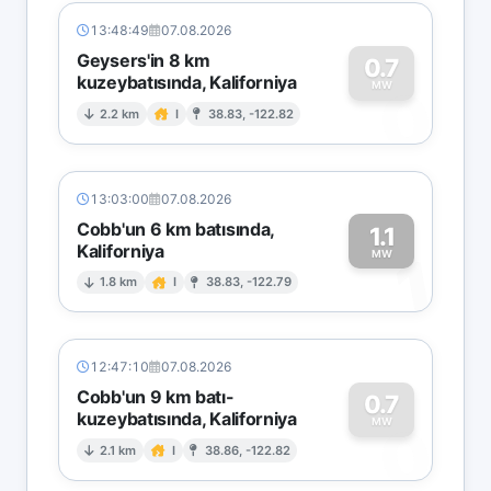
13:48:49
07.08.2026
Geysers'in 8 km
0.7
kuzeybatısında, Kaliforniya
0
MW
2.2 km
I
38.83, -122.82
13:03:00
07.08.2026
Cobb'un 6 km batısında,
1.1
Kaliforniya
1
MW
1.8 km
I
38.83, -122.79
12:47:10
07.08.2026
Cobb'un 9 km batı-
0.7
kuzeybatısında, Kaliforniya
0
MW
2.1 km
I
38.86, -122.82