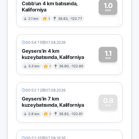
Cobb'un 4 km batısında,
1.0
Kaliforniya
1
MW
2.1 km
I
38.83, -122.77
00:54:15
07.08.2026
Geysers'in 4 km
1.1
kuzeybatısında, Kaliforniya
1
MW
3.3 km
I
38.80, -122.80
00:52:12
07.08.2026
Geysers'in 7 km
0.8
kuzeybatısında, Kaliforniya
0
MW
2.8 km
I
38.83, -122.81
00:22:35
07.08.2026