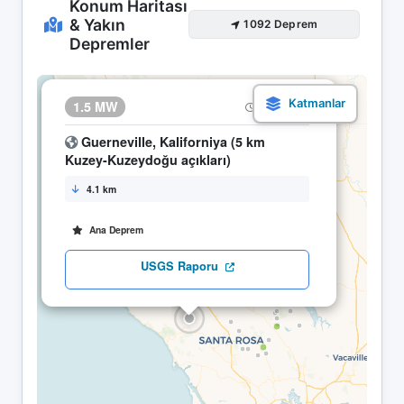
Konum Haritası
& Yakın
1092 Deprem
Depremler
×
1.5 MW
13.05 23:19
Guerneville, Kaliforniya (5 km
Kuzey-Kuzeydoğu açıkları)
4.1 km
Ana Deprem
USGS Raporu