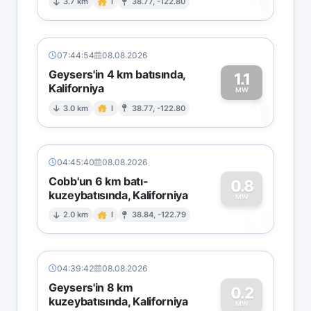
1
3.7 km
I
38.77, -122.80
07:44:54
08.08.2026
Geysers'in 4 km batısında,
1.1
Kaliforniya
1
MW
3.0 km
I
38.77, -122.80
04:45:40
08.08.2026
Cobb'un 6 km batı-
0.8
kuzeybatısında, Kaliforniya
0
MW
2.0 km
I
38.84, -122.79
04:39:42
08.08.2026
Geysers'in 8 km
0.2
kuzeybatısında, Kaliforniya
MW