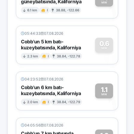
güneybatısında, Kaliforniya
1
MW
6.1 km
I
38.88, -122.66
05:44:33
07.08.2026
Cobb'un 5 km batı-
0.6
kuzeybatısında, Kaliforniya
0
MW
2.3 km
I
38.84, -122.78
04:23:52
07.08.2026
Cobb'un 6 km batı-
1.1
kuzeybatısında, Kaliforniya
1
MW
2.0 km
I
38.84, -122.79
04:05:56
07.08.2026
Cobb'un 7 km batısında,