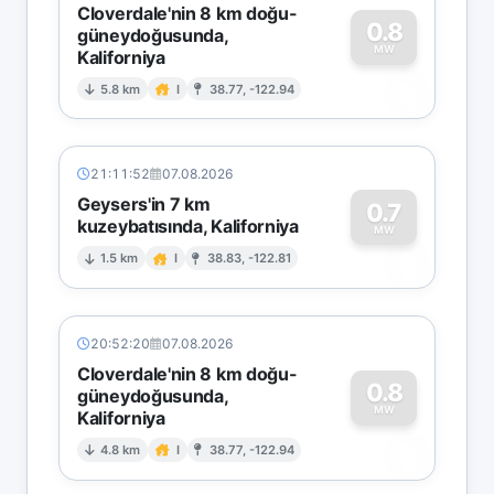
Cloverdale'nin 8 km doğu-
0.8
güneydoğusunda,
MW
Kaliforniya
0
5.8 km
I
38.77, -122.94
21:11:52
07.08.2026
Geysers'in 7 km
0.7
kuzeybatısında, Kaliforniya
0
MW
1.5 km
I
38.83, -122.81
20:52:20
07.08.2026
Cloverdale'nin 8 km doğu-
0.8
güneydoğusunda,
MW
Kaliforniya
0
4.8 km
I
38.77, -122.94