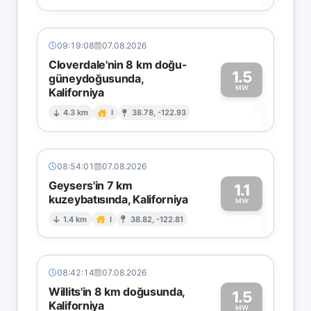
09:19:08
07.08.2026
Cloverdale'nin 8 km doğu-
1.5
güneydoğusunda,
MW
Kaliforniya
1
4.3 km
I
38.78, -122.93
08:54:01
07.08.2026
Geysers'in 7 km
1.1
kuzeybatısında, Kaliforniya
1
MW
1.4 km
I
38.82, -122.81
08:42:14
07.08.2026
Willits'in 8 km doğusunda,
1.5
Kaliforniya
MW