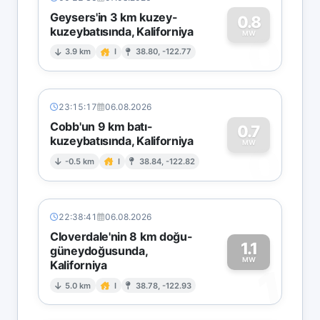
Geysers'in 3 km kuzey-
0.8
kuzeybatısında, Kaliforniya
0
MW
3.9 km
I
38.80, -122.77
23:15:17
06.08.2026
Cobb'un 9 km batı-
0.7
kuzeybatısında, Kaliforniya
0
MW
-0.5 km
I
38.84, -122.82
22:38:41
06.08.2026
Cloverdale'nin 8 km doğu-
1.1
güneydoğusunda,
MW
Kaliforniya
1
5.0 km
I
38.78, -122.93