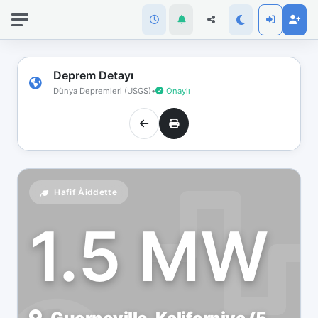
İnternet
bağlantınız
koptu!
Çevrimdışı
Deprem Detayı
moddasınız.
Dünya Depremleri (USGS)
•
Onaylı
Hafif Åiddette
1.5 MW