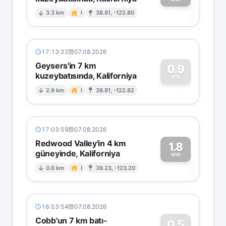
1
3.3 km
I
38.81, -122.80
17:13:22
07.08.2026
Geysers'in 7 km
0.9
kuzeybatısında, Kaliforniya
0
MW
2.9 km
I
38.81, -122.82
17:03:59
07.08.2026
Redwood Valley'in 4 km
1.8
güneyinde, Kaliforniya
1
MW
0.6 km
I
39.23, -123.20
16:53:54
07.08.2026
Cobb'un 7 km batı-
0.5