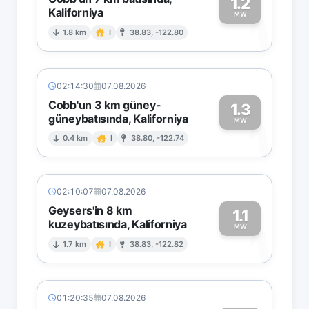
1.2
Kaliforniya
1
MW
1.8 km
I
38.83, -122.80
02:14:30
07.08.2026
Cobb'un 3 km güney-
1.3
güneybatısında, Kaliforniya
1
MW
0.4 km
I
38.80, -122.74
02:10:07
07.08.2026
Geysers'in 8 km
1.1
kuzeybatısında, Kaliforniya
1
MW
1.7 km
I
38.83, -122.82
01:20:35
07.08.2026