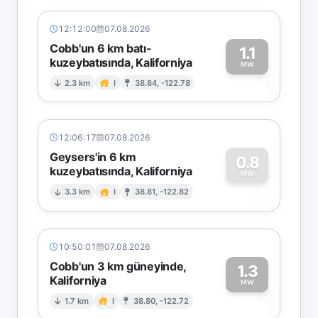
12:12:00
07.08.2026
Cobb'un 6 km batı-
1.1
kuzeybatısında, Kaliforniya
1
MW
2.3 km
I
38.84, -122.78
12:06:17
07.08.2026
Geysers'in 6 km
0.8
kuzeybatısında, Kaliforniya
0
MW
3.3 km
I
38.81, -122.82
10:50:01
07.08.2026
Cobb'un 3 km güneyinde,
1.3
Kaliforniya
1
MW
1.7 km
I
38.80, -122.72