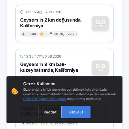
16:25:24
06.08.2026
Geysers'in 2 km doğusunda,
0.8
Kaliforniya
0
MW
1.5 km
I
38.78, -122.73
15:36:17
06.08.2026
Geysers'in 9 km batı-
0.9
kuzeybatısında, Kaliforniya
0
MW
2.3 km
I
38.82, -122.84
Çerez Kullanımı
Sizlere daha iyi bir deneyim sunabilmek için sitemizde
çerezler kullanılmaktadır. Sitemizi kullanmaya devam ederek
Gizlilik ve Çerez Politikamızı
kabul etmiş olursunuz.
14:27:38
06.08.2026
Cobb'un 4 km batısında,
0.3
Reddet
Kabul Et
Kaliforniya
0
MW
2.5 km
I
38.82, -122.76