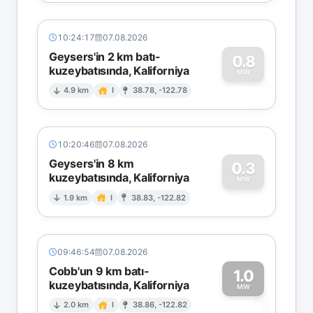
10:24:17
07.08.2026
Geysers'in 2 km batı-
0.8
kuzeybatısında, Kaliforniya
0
MW
4.9 km
I
38.78, -122.78
10:20:46
07.08.2026
Geysers'in 8 km
0.3
kuzeybatısında, Kaliforniya
0
MW
1.9 km
I
38.83, -122.82
09:46:54
07.08.2026
Cobb'un 9 km batı-
1.0
kuzeybatısında, Kaliforniya
1
MW
2.0 km
I
38.86, -122.82