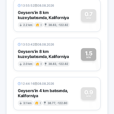
13:55:52
08.08.2026
Geysers'in 8 km
0.7
kuzeybatısında, Kaliforniya
0
MW
2.2 km
I
38.83, -122.82
13:53:42
08.08.2026
Geysers'in 8 km
1.5
kuzeybatısında, Kaliforniya
1
MW
2.0 km
I
38.83, -122.82
12:44:16
08.08.2026
Geysers'in 4 km batısında,
0.9
Kaliforniya
0
MW
3.1 km
I
38.77, -122.80