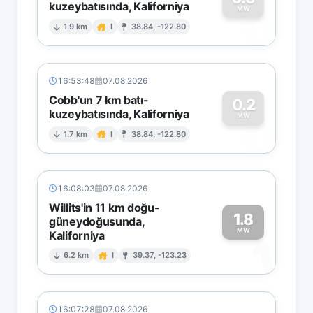
kuzeybatısında, Kaliforniya
0
MW
1.9 km
I
38.84, -122.80
16:53:48
07.08.2026
Cobb'un 7 km batı-
0.2
kuzeybatısında, Kaliforniya
0
MW
1.7 km
I
38.84, -122.80
16:08:03
07.08.2026
Willits'in 11 km doğu-
1.8
güneydoğusunda,
MW
Kaliforniya
1
6.2 km
I
39.37, -123.23
16:07:28
07.08.2026