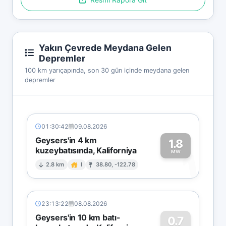
Yakın Çevrede Meydana Gelen
Depremler
100 km yarıçapında, son 30 gün içinde meydana gelen
depremler
01:30:42
09.08.2026
Geysers'in 4 km
1.8
kuzeybatısında, Kaliforniya
1
MW
2.8 km
I
38.80, -122.78
23:13:22
08.08.2026
Geysers'in 10 km batı-
0.7