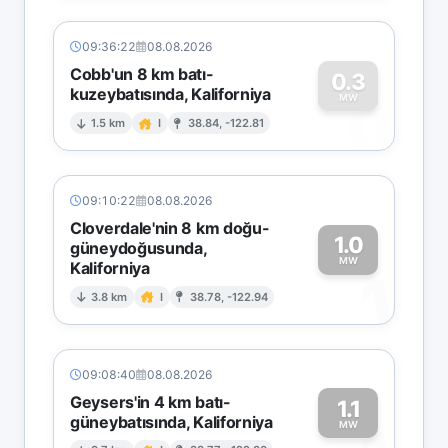
09:36:22
08.08.2026
Cobb'un 8 km batı-
0.3
kuzeybatısında, Kaliforniya
0
MW
1.5 km
I
38.84, -122.81
09:10:22
08.08.2026
Cloverdale'nin 8 km doğu-
1.0
güneydoğusunda,
MW
Kaliforniya
1
3.8 km
I
38.78, -122.94
09:08:40
08.08.2026
Geysers'in 4 km batı-
1.1
güneybatısında, Kaliforniya
MW