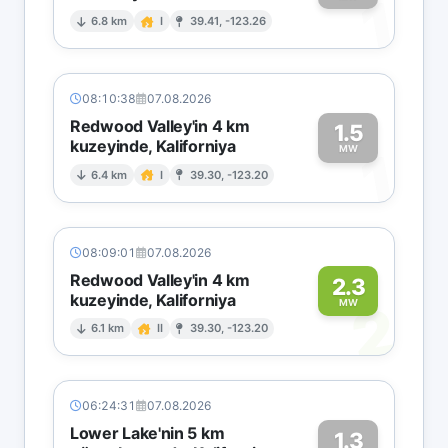
1
6.8 km
I
39.41, -123.26
08:10:38
07.08.2026
Redwood Valley'in 4 km
1.5
kuzeyinde, Kaliforniya
1
MW
6.4 km
I
39.30, -123.20
08:09:01
07.08.2026
Redwood Valley'in 4 km
2.3
kuzeyinde, Kaliforniya
2
MW
6.1 km
II
39.30, -123.20
06:24:31
07.08.2026
Lower Lake'nin 5 km
1.3