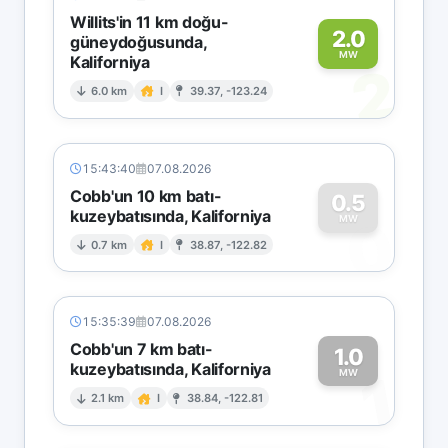
Willits'in 11 km doğu-
2.0
güneydoğusunda,
MW
Kaliforniya
2
6.0 km
I
39.37, -123.24
15:43:40
07.08.2026
Cobb'un 10 km batı-
0.5
kuzeybatısında, Kaliforniya
0
MW
0.7 km
I
38.87, -122.82
15:35:39
07.08.2026
Cobb'un 7 km batı-
1.0
kuzeybatısında, Kaliforniya
1
MW
2.1 km
I
38.84, -122.81