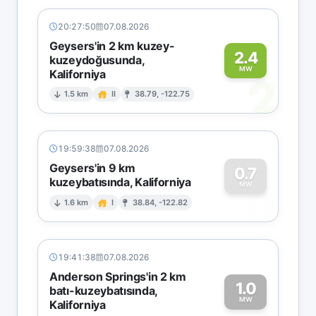
20:27:50
07.08.2026
Geysers'in 2 km kuzey-
2.4
kuzeydoğusunda,
MW
Kaliforniya
2
1.5 km
II
38.79, -122.75
19:59:38
07.08.2026
Geysers'in 9 km
0.7
kuzeybatısında, Kaliforniya
0
MW
1.6 km
I
38.84, -122.82
19:41:38
07.08.2026
Anderson Springs'in 2 km
1.0
batı-kuzeybatısında,
MW
Kaliforniya