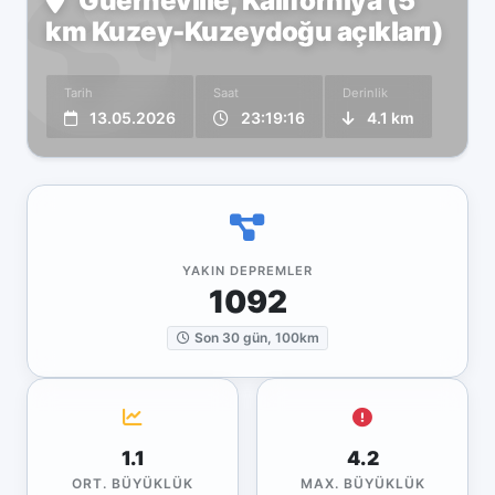
Guerneville, Kaliforniya (5
km Kuzey-Kuzeydoğu açıkları)
Tarih
Saat
Derinlik
13.05.2026
23:19:16
4.1 km
YAKIN DEPREMLER
1092
Son 30 gün, 100km
1.1
4.2
ORT. BÜYÜKLÜK
MAX. BÜYÜKLÜK