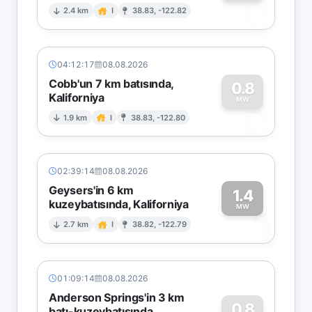
0
2.4 km
I
38.83, -122.82
04:12:17
08.08.2026
Cobb'un 7 km batısında,
0.8
Kaliforniya
0
MW
1.9 km
I
38.83, -122.80
02:39:14
08.08.2026
Geysers'in 6 km
1.4
kuzeybatısında, Kaliforniya
1
MW
2.7 km
I
38.82, -122.79
01:09:14
08.08.2026
Anderson Springs'in 3 km
0.8
batı-kuzeybatısında,