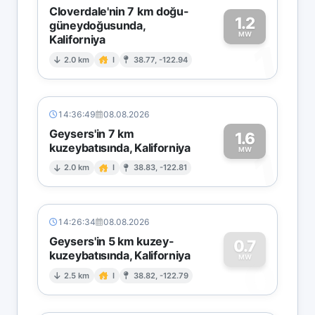
Cloverdale'nin 7 km doğu-
1.2
güneydoğusunda,
MW
Kaliforniya
1
2.0 km
I
38.77, -122.94
14:36:49
08.08.2026
Geysers'in 7 km
1.6
kuzeybatısında, Kaliforniya
1
MW
2.0 km
I
38.83, -122.81
14:26:34
08.08.2026
Geysers'in 5 km kuzey-
0.7
kuzeybatısında, Kaliforniya
0
MW
2.5 km
I
38.82, -122.79