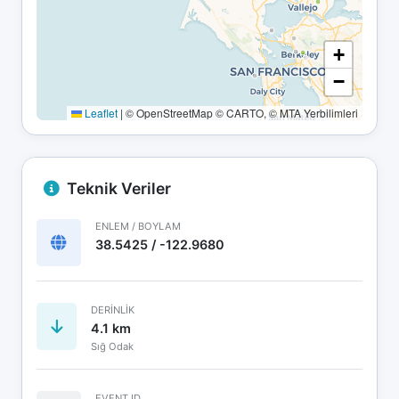
+
−
Leaflet
|
© OpenStreetMap © CARTO, © MTA Yerbilimleri
Teknik Veriler
ENLEM / BOYLAM
38.5425 / -122.9680
DERINLIK
4.1 km
Sığ Odak
EVENT ID