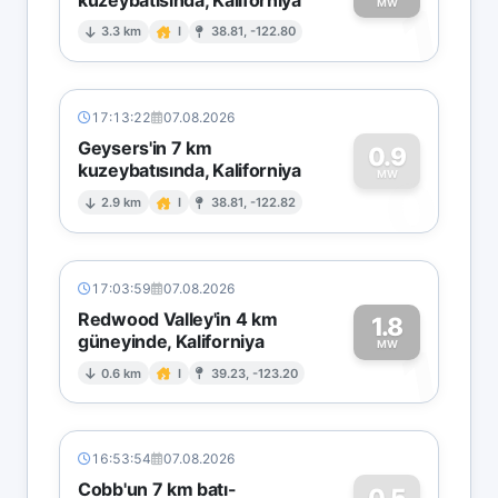
1
MW
3.3 km
I
38.81, -122.80
17:13:22
07.08.2026
Geysers'in 7 km
0.9
kuzeybatısında, Kaliforniya
0
MW
2.9 km
I
38.81, -122.82
17:03:59
07.08.2026
Redwood Valley'in 4 km
1.8
güneyinde, Kaliforniya
1
MW
0.6 km
I
39.23, -123.20
16:53:54
07.08.2026
Cobb'un 7 km batı-
0.5