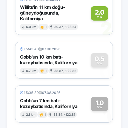
Willits'in 11 km doğu-
2.0
güneydoğusunda,
MW
Kaliforniya
2
6.0 km
I
39.37, -123.24
15:43:40
07.08.2026
Cobb'un 10 km batı-
0.5
kuzeybatısında, Kaliforniya
0
MW
0.7 km
I
38.87, -122.82
15:35:39
07.08.2026
Cobb'un 7 km batı-
1.0
kuzeybatısında, Kaliforniya
1
MW
2.1 km
I
38.84, -122.81