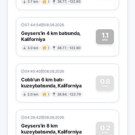
1
3.7 km
I
38.77, -122.80
07:44:54
08.08.2026
Geysers'in 4 km batısında,
1.1
Kaliforniya
1
MW
3.0 km
I
38.77, -122.80
04:45:40
08.08.2026
Cobb'un 6 km batı-
0.8
kuzeybatısında, Kaliforniya
0
MW
2.0 km
I
38.84, -122.79
04:39:42
08.08.2026
Geysers'in 8 km
0.2
kuzeybatısında, Kaliforniya
MW