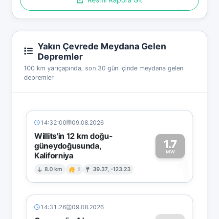
Yakın Çevrede Meydana Gelen
Depremler
100 km yarıçapında, son 30 gün içinde meydana gelen
depremler
14:32:00
09.08.2026
Willits'in 12 km doğu-
1.7
güneydoğusunda,
MW
Kaliforniya
1
8.0 km
I
39.37, -123.23
14:31:26
09.08.2026