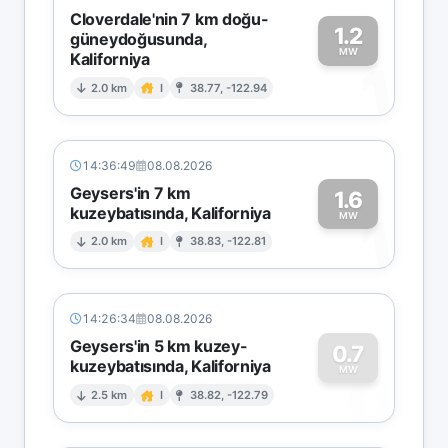
Cloverdale'nin 7 km doğu-
1.2
güneydoğusunda,
MW
Kaliforniya
1
2.0 km
I
38.77, -122.94
14:36:49
08.08.2026
Geysers'in 7 km
1.6
kuzeybatısında, Kaliforniya
1
MW
2.0 km
I
38.83, -122.81
14:26:34
08.08.2026
Geysers'in 5 km kuzey-
0.7
kuzeybatısında, Kaliforniya
0
MW
2.5 km
I
38.82, -122.79