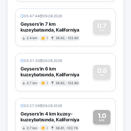
05:47:44
09.08.2026
Geysers'in 7 km
0.7
kuzeybatısında, Kaliforniya
0
MW
2.4 km
I
38.82, -122.80
03:31:20
09.08.2026
Geysers'in 6 km
0.8
kuzeybatısında, Kaliforniya
0
MW
2.7 km
I
38.82, -122.80
03:27:26
09.08.2026
Geysers'in 4 km kuzey-
1.0
kuzeybatısında, Kaliforniya
1
MW
2.7 km
I
38.81, -122.78