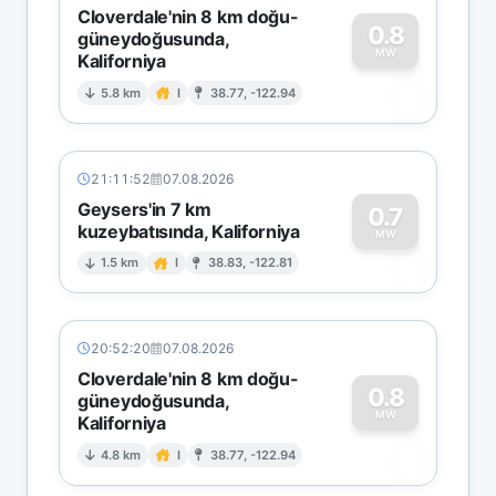
Cloverdale'nin 8 km doğu-
0.8
güneydoğusunda,
MW
Kaliforniya
0
5.8 km
I
38.77, -122.94
21:11:52
07.08.2026
Geysers'in 7 km
0.7
kuzeybatısında, Kaliforniya
0
MW
1.5 km
I
38.83, -122.81
20:52:20
07.08.2026
Cloverdale'nin 8 km doğu-
0.8
güneydoğusunda,
MW
Kaliforniya
0
4.8 km
I
38.77, -122.94