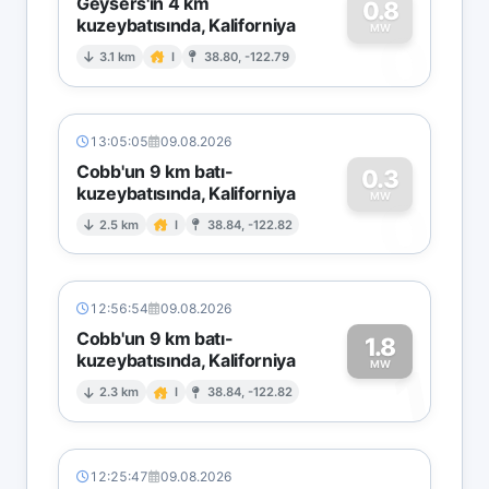
Geysers'in 4 km
0.8
kuzeybatısında, Kaliforniya
0
MW
3.1 km
I
38.80, -122.79
13:05:05
09.08.2026
Cobb'un 9 km batı-
0.3
kuzeybatısında, Kaliforniya
0
MW
2.5 km
I
38.84, -122.82
12:56:54
09.08.2026
Cobb'un 9 km batı-
1.8
kuzeybatısında, Kaliforniya
1
MW
2.3 km
I
38.84, -122.82
12:25:47
09.08.2026