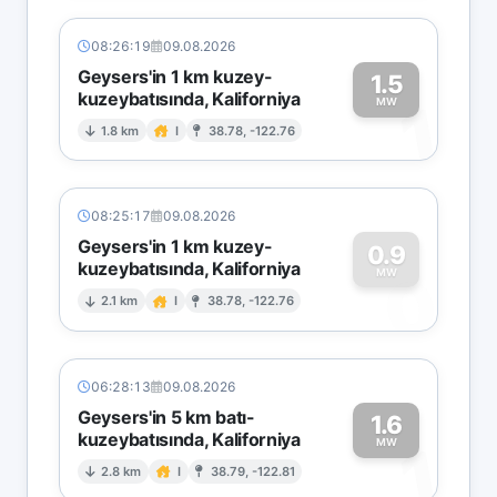
08:26:19
09.08.2026
Geysers'in 1 km kuzey-
1.5
kuzeybatısında, Kaliforniya
1
MW
1.8 km
I
38.78, -122.76
08:25:17
09.08.2026
Geysers'in 1 km kuzey-
0.9
kuzeybatısında, Kaliforniya
0
MW
2.1 km
I
38.78, -122.76
06:28:13
09.08.2026
Geysers'in 5 km batı-
1.6
kuzeybatısında, Kaliforniya
1
MW
2.8 km
I
38.79, -122.81