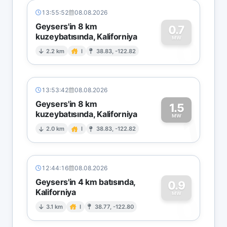
13:55:52
08.08.2026
Geysers'in 8 km
0.7
kuzeybatısında, Kaliforniya
0
MW
2.2 km
I
38.83, -122.82
13:53:42
08.08.2026
Geysers'in 8 km
1.5
kuzeybatısında, Kaliforniya
1
MW
2.0 km
I
38.83, -122.82
12:44:16
08.08.2026
Geysers'in 4 km batısında,
0.9
Kaliforniya
0
MW
3.1 km
I
38.77, -122.80