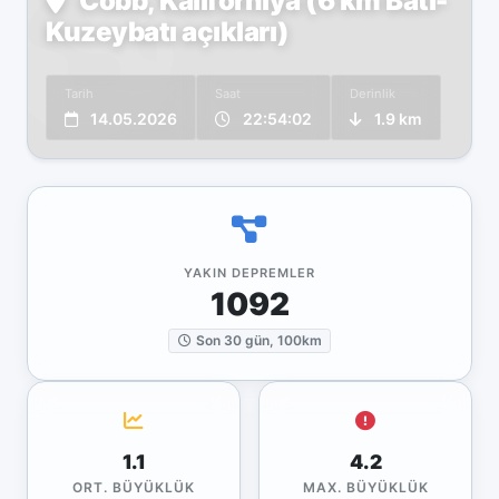
Cobb, Kaliforniya (6 km Batı-
Kuzeybatı açıkları)
Tarih
Saat
Derinlik
14.05.2026
22:54:02
1.9 km
YAKIN DEPREMLER
1092
Son 30 gün, 100km
1.1
4.2
ORT. BÜYÜKLÜK
MAX. BÜYÜKLÜK