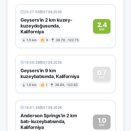
20:27:50
07.08.2026
Geysers'in 2 km kuzey-
2.4
kuzeydoğusunda,
MW
Kaliforniya
2
1.5 km
II
38.79, -122.75
19:59:38
07.08.2026
Geysers'in 9 km
0.7
kuzeybatısında, Kaliforniya
0
MW
1.6 km
I
38.84, -122.82
19:41:38
07.08.2026
Anderson Springs'in 2 km
1.0
batı-kuzeybatısında,
MW
Kaliforniya