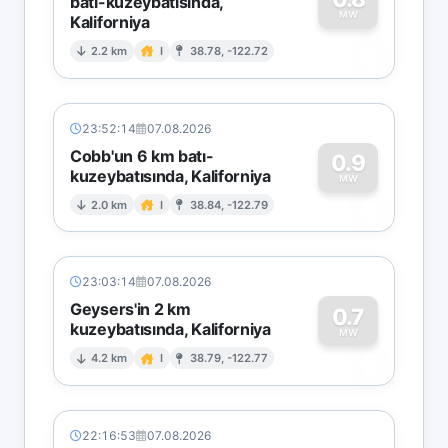
batı-kuzeybatısında,
MW
Kaliforniya
0
2.2 km
I
38.78, -122.72
23:52:14
07.08.2026
Cobb'un 6 km batı-
0.9
kuzeybatısında, Kaliforniya
0
MW
2.0 km
I
38.84, -122.79
23:03:14
07.08.2026
Geysers'in 2 km
0.7
kuzeybatısında, Kaliforniya
0
MW
4.2 km
I
38.79, -122.77
22:16:53
07.08.2026