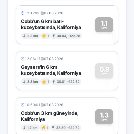
12:12:00
07.08.2026
Cobb'un 6 km batı-
1.1
kuzeybatısında, Kaliforniya
1
MW
2.3 km
I
38.84, -122.78
12:06:17
07.08.2026
Geysers'in 6 km
0.8
kuzeybatısında, Kaliforniya
0
MW
3.3 km
I
38.81, -122.82
10:50:01
07.08.2026
Cobb'un 3 km güneyinde,
1.3
Kaliforniya
1
MW
1.7 km
I
38.80, -122.72