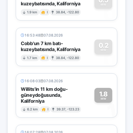
kuzeybatısında, Kaliforniya
0
MW
1.9 km
I
38.84, -122.80
16:53:48
07.08.2026
Cobb'un 7 km batı-
0.2
kuzeybatısında, Kaliforniya
0
MW
1.7 km
I
38.84, -122.80
16:08:03
07.08.2026
Willits'in 11 km doğu-
1.8
güneydoğusunda,
MW
Kaliforniya
1
6.2 km
I
39.37, -123.23
16:07:28
07.08.2026