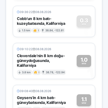
09:36:22
08.08.2026
Cobb'un 8 km batı-
0.3
kuzeybatısında, Kaliforniya
0
MW
1.5 km
I
38.84, -122.81
09:10:22
08.08.2026
Cloverdale'nin 8 km doğu-
1.0
güneydoğusunda,
MW
Kaliforniya
1
3.8 km
I
38.78, -122.94
09:08:40
08.08.2026
Geysers'in 4 km batı-
1.1
güneybatısında, Kaliforniya
MW