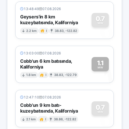
13:48:49
07.08.2026
Geysers'in 8 km
0.7
kuzeybatısında, Kaliforniya
0
MW
2.2 km
I
38.83, -122.82
13:03:00
07.08.2026
Cobb'un 6 km batısında,
1.1
Kaliforniya
1
MW
1.8 km
I
38.83, -122.79
12:47:10
07.08.2026
Cobb'un 9 km batı-
0.7
kuzeybatısında, Kaliforniya
0
MW
2.1 km
I
38.86, -122.82