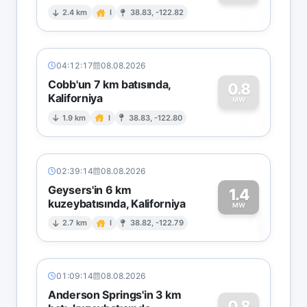
0
2.4 km
I
38.83, -122.82
04:12:17
08.08.2026
Cobb'un 7 km batısında,
0.8
Kaliforniya
0
MW
1.9 km
I
38.83, -122.80
02:39:14
08.08.2026
Geysers'in 6 km
1.4
kuzeybatısında, Kaliforniya
1
MW
2.7 km
I
38.82, -122.79
01:09:14
08.08.2026
Anderson Springs'in 3 km
0.8