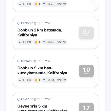
1
1.8 km
I
38.78, -122.72
19:35:51
07.08.2026
Cobb'un 2 km batısında,
0.7
Kaliforniya
0
MW
1.6 km
I
38.82, -122.74
18:34:05
07.08.2026
Cobb'un 9 km batı-
1.0
kuzeybatısında, Kaliforniya
1
MW
1.8 km
I
38.84, -122.82
17:47:36
07.08.2026
Geysers'in 5 km
1.7
kuzeybatısında, Kaliforniya