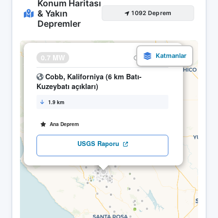
Konum Haritası
& Yakın
1092 Deprem
Depremler
×
0.7 MW
14.05 22:54
Cobb, Kaliforniya (6 km Batı-
Kuzeybatı açıkları)
1.9 km
Ana Deprem
USGS Raporu