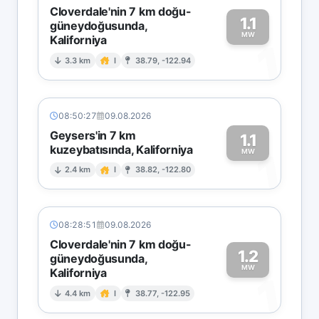
Cloverdale'nin 7 km doğu-
1.1
güneydoğusunda,
MW
Kaliforniya
1
3.3 km
I
38.79, -122.94
08:50:27
09.08.2026
Geysers'in 7 km
1.1
kuzeybatısında, Kaliforniya
1
MW
2.4 km
I
38.82, -122.80
08:28:51
09.08.2026
Cloverdale'nin 7 km doğu-
1.2
güneydoğusunda,
MW
Kaliforniya
1
4.4 km
I
38.77, -122.95