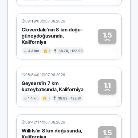
09:19:08
07.08.2026
Cloverdale'nin 8 km doğu-
1.5
güneydoğusunda,
MW
Kaliforniya
1
4.3 km
I
38.78, -122.93
08:54:01
07.08.2026
Geysers'in 7 km
1.1
kuzeybatısında, Kaliforniya
1
MW
1.4 km
I
38.82, -122.81
08:42:14
07.08.2026
Willits'in 8 km doğusunda,
1.5
Kaliforniya
MW