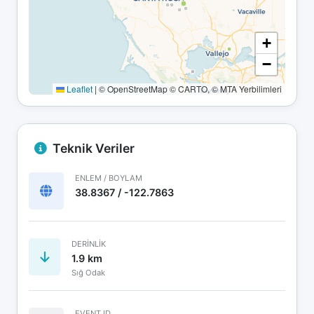
+
−
Leaflet
|
© OpenStreetMap © CARTO, © MTA Yerbilimleri
Teknik Veriler
ENLEM / BOYLAM
38.8367 / -122.7863
DERINLIK
1.9 km
Sığ Odak
EVENT ID