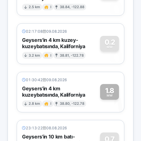
0
2.5 km
I
38.84, -122.88
02:17:08
09.08.2026
Geysers'in 4 km kuzey-
0.2
kuzeybatısında, Kaliforniya
0
MW
3.2 km
I
38.81, -122.78
01:30:42
09.08.2026
Geysers'in 4 km
1.8
kuzeybatısında, Kaliforniya
1
MW
2.8 km
I
38.80, -122.78
23:13:22
08.08.2026
Geysers'in 10 km batı-
0.7