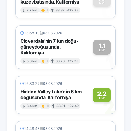
kuzeybatısında, Kaliforniya
0
MW
2.7 km
I
38.82, -122.85
18:58:10
08.08.2026
Cloverdale'nin 7 km doğu-
1.1
güneydoğusunda,
MW
Kaliforniya
1
5.8 km
I
38.78, -122.95
16:33:27
08.08.2026
Hidden Valley Lake'nin 6 km
2.2
doğusunda, Kaliforniya
2
MW
8.4 km
II
38.81, -122.49
14:48:48
08.08.2026