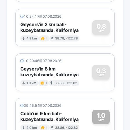
10:24:17
07.08.2026
Geysers'in 2 km batı-
0.8
kuzeybatısında, Kaliforniya
0
MW
4.9 km
I
38.78, -122.78
10:20:46
07.08.2026
Geysers'in 8 km
0.3
kuzeybatısında, Kaliforniya
0
MW
1.9 km
I
38.83, -122.82
09:46:54
07.08.2026
Cobb'un 9 km batı-
1.0
kuzeybatısında, Kaliforniya
1
MW
2.0 km
I
38.86, -122.82