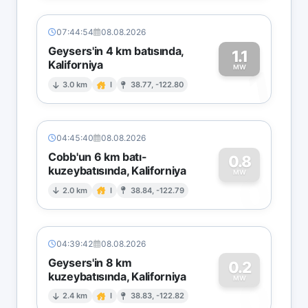
07:44:54
08.08.2026
Geysers'in 4 km batısında,
1.1
Kaliforniya
1
MW
3.0 km
I
38.77, -122.80
04:45:40
08.08.2026
Cobb'un 6 km batı-
0.8
kuzeybatısında, Kaliforniya
0
MW
2.0 km
I
38.84, -122.79
04:39:42
08.08.2026
Geysers'in 8 km
0.2
kuzeybatısında, Kaliforniya
0
MW
2.4 km
I
38.83, -122.82