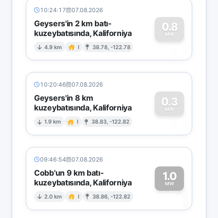
10:24:17
07.08.2026
Geysers'in 2 km batı-
0.8
kuzeybatısında, Kaliforniya
0
MW
4.9 km
I
38.78, -122.78
10:20:46
07.08.2026
Geysers'in 8 km
0.3
kuzeybatısında, Kaliforniya
0
MW
1.9 km
I
38.83, -122.82
09:46:54
07.08.2026
Cobb'un 9 km batı-
1.0
kuzeybatısında, Kaliforniya
1
MW
2.0 km
I
38.86, -122.82