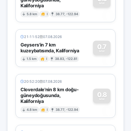
MW
Kaliforniya
0
5.8 km
I
38.77, -122.94
21:11:52
07.08.2026
Geysers'in 7 km
0.7
kuzeybatısında, Kaliforniya
0
MW
1.5 km
I
38.83, -122.81
20:52:20
07.08.2026
Cloverdale'nin 8 km doğu-
0.8
güneydoğusunda,
MW
Kaliforniya
0
4.8 km
I
38.77, -122.94