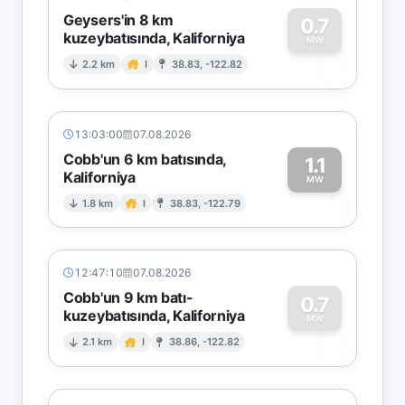
Geysers'in 8 km
0.7
kuzeybatısında, Kaliforniya
0
MW
2.2 km
I
38.83, -122.82
13:03:00
07.08.2026
Cobb'un 6 km batısında,
1.1
Kaliforniya
1
MW
1.8 km
I
38.83, -122.79
12:47:10
07.08.2026
Cobb'un 9 km batı-
0.7
kuzeybatısında, Kaliforniya
0
MW
2.1 km
I
38.86, -122.82