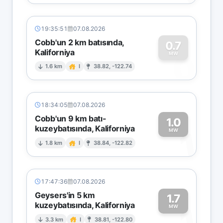
19:35:51
07.08.2026
Cobb'un 2 km batısında,
0.7
Kaliforniya
0
MW
1.6 km
I
38.82, -122.74
18:34:05
07.08.2026
Cobb'un 9 km batı-
1.0
kuzeybatısında, Kaliforniya
1
MW
1.8 km
I
38.84, -122.82
17:47:36
07.08.2026
Geysers'in 5 km
1.7
kuzeybatısında, Kaliforniya
1
MW
3.3 km
I
38.81, -122.80