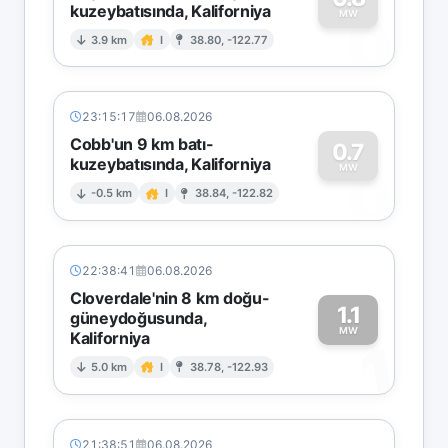
kuzeybatısında, Kaliforniya
0
MW
3.9 km
I
38.80, -122.77
23:15:17
06.08.2026
Cobb'un 9 km batı-
0.7
kuzeybatısında, Kaliforniya
0
MW
-0.5 km
I
38.84, -122.82
22:38:41
06.08.2026
Cloverdale'nin 8 km doğu-
1.1
güneydoğusunda,
MW
Kaliforniya
1
5.0 km
I
38.78, -122.93
21:38:51
06.08.2026