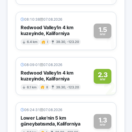
08:10:38
07.08.2026
Redwood Valley'in 4 km
1.5
kuzeyinde, Kaliforniya
1
MW
6.4 km
I
39.30, -123.20
08:09:01
07.08.2026
Redwood Valley'in 4 km
2.3
kuzeyinde, Kaliforniya
2
MW
6.1 km
II
39.30, -123.20
06:24:31
07.08.2026
Lower Lake'nin 5 km
1.3
güneybatısında, Kaliforniya
MW