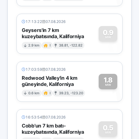
17:13:22
07.08.2026
Geysers'in 7 km
0.9
kuzeybatısında, Kaliforniya
0
MW
2.9 km
I
38.81, -122.82
17:03:59
07.08.2026
Redwood Valley'in 4 km
1.8
güneyinde, Kaliforniya
1
MW
0.6 km
I
39.23, -123.20
16:53:54
07.08.2026
Cobb'un 7 km batı-
0.5
kuzeybatısında, Kaliforniya
MW