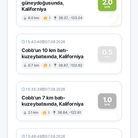
2.0
güneydoğusunda,
MW
Kaliforniya
2
6.0 km
I
39.37, -123.24
15:43:40
07.08.2026
Cobb'un 10 km batı-
0.5
kuzeybatısında, Kaliforniya
0
MW
0.7 km
I
38.87, -122.82
15:35:39
07.08.2026
Cobb'un 7 km batı-
1.0
kuzeybatısında, Kaliforniya
1
MW
2.1 km
I
38.84, -122.81
13:48:49
07.08.2026