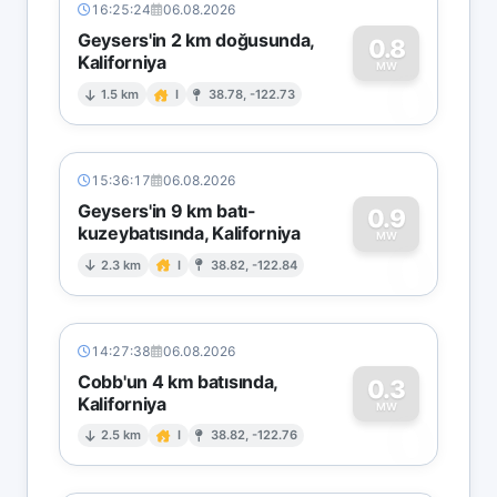
16:25:24
06.08.2026
Geysers'in 2 km doğusunda,
0.8
Kaliforniya
0
MW
1.5 km
I
38.78, -122.73
15:36:17
06.08.2026
Geysers'in 9 km batı-
0.9
kuzeybatısında, Kaliforniya
0
MW
2.3 km
I
38.82, -122.84
14:27:38
06.08.2026
Cobb'un 4 km batısında,
0.3
Kaliforniya
0
MW
2.5 km
I
38.82, -122.76