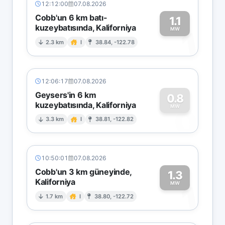
12:12:00
07.08.2026
Cobb'un 6 km batı-
1.1
kuzeybatısında, Kaliforniya
1
MW
2.3 km
I
38.84, -122.78
12:06:17
07.08.2026
Geysers'in 6 km
0.8
kuzeybatısında, Kaliforniya
0
MW
3.3 km
I
38.81, -122.82
10:50:01
07.08.2026
Cobb'un 3 km güneyinde,
1.3
Kaliforniya
1
MW
1.7 km
I
38.80, -122.72