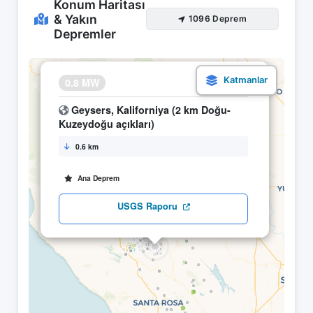
Konum Haritası
& Yakın
1096 Deprem
Depremler
×
0.8 MW
14.05 22:12
Geysers, Kaliforniya (2 km Doğu-
Kuzeydoğu açıkları)
0.6 km
Ana Deprem
USGS Raporu