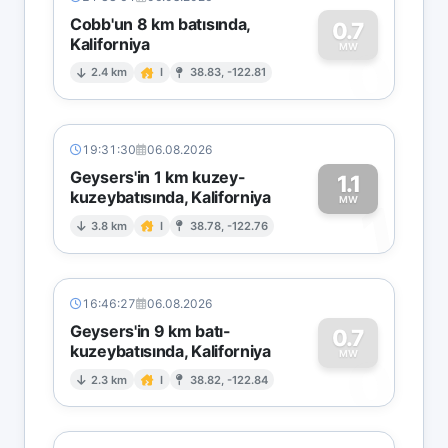
Cobb'un 8 km batısında,
0.7
Kaliforniya
0
MW
2.4 km
I
38.83, -122.81
19:31:30
06.08.2026
Geysers'in 1 km kuzey-
1.1
kuzeybatısında, Kaliforniya
1
MW
3.8 km
I
38.78, -122.76
16:46:27
06.08.2026
Geysers'in 9 km batı-
0.7
kuzeybatısında, Kaliforniya
0
MW
2.3 km
I
38.82, -122.84