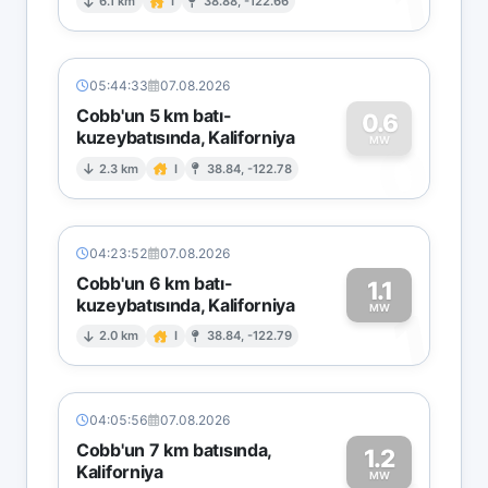
1
6.1 km
I
38.88, -122.66
05:44:33
07.08.2026
Cobb'un 5 km batı-
0.6
kuzeybatısında, Kaliforniya
0
MW
2.3 km
I
38.84, -122.78
04:23:52
07.08.2026
Cobb'un 6 km batı-
1.1
kuzeybatısında, Kaliforniya
1
MW
2.0 km
I
38.84, -122.79
04:05:56
07.08.2026
Cobb'un 7 km batısında,
1.2
Kaliforniya
MW