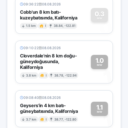
09:36:22
08.08.2026
Cobb'un 8 km batı-
0.3
kuzeybatısında, Kaliforniya
0
MW
1.5 km
I
38.84, -122.81
09:10:22
08.08.2026
Cloverdale'nin 8 km doğu-
1.0
güneydoğusunda,
MW
Kaliforniya
1
3.8 km
I
38.78, -122.94
09:08:40
08.08.2026
Geysers'in 4 km batı-
1.1
güneybatısında, Kaliforniya
1
MW
3.7 km
I
38.77, -122.80