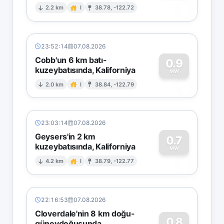
0
2.2 km
I
38.78, -122.72
23:52:14
07.08.2026
Cobb'un 6 km batı-
0.9
kuzeybatısında, Kaliforniya
0
MW
2.0 km
I
38.84, -122.79
23:03:14
07.08.2026
Geysers'in 2 km
0.7
kuzeybatısında, Kaliforniya
0
MW
4.2 km
I
38.79, -122.77
22:16:53
07.08.2026
Cloverdale'nin 8 km doğu-
0.8
güneydoğusunda,