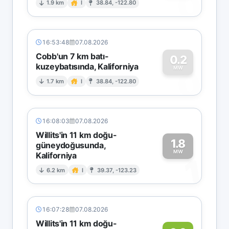
0
1.9 km
I
38.84, -122.80
16:53:48
07.08.2026
Cobb'un 7 km batı-
0.2
kuzeybatısında, Kaliforniya
0
MW
1.7 km
I
38.84, -122.80
16:08:03
07.08.2026
Willits'in 11 km doğu-
1.8
güneydoğusunda,
MW
Kaliforniya
1
6.2 km
I
39.37, -123.23
16:07:28
07.08.2026
Willits'in 11 km doğu-