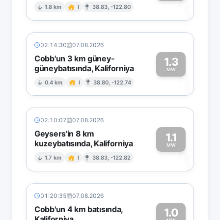
1
1.8 km
I
38.83, -122.80
02:14:30
07.08.2026
Cobb'un 3 km güney-
1.3
güneybatısında, Kaliforniya
1
MW
0.4 km
I
38.80, -122.74
02:10:07
07.08.2026
Geysers'in 8 km
1.1
kuzeybatısında, Kaliforniya
1
MW
1.7 km
I
38.83, -122.82
01:20:35
07.08.2026
Cobb'un 4 km batısında,
1.0
Kaliforniya