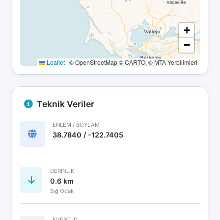
+
−
Leaflet
|
© OpenStreetMap © CARTO, © MTA Yerbilimleri
Teknik Veriler
ENLEM / BOYLAM
38.7840 / -122.7405
DERINLIK
0.6 km
Sığ Odak
EVENT ID