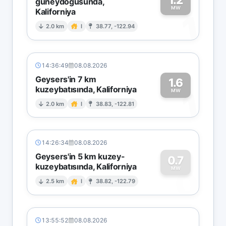
güneydoğusunda,
MW
Kaliforniya
1
2.0 km
I
38.77, -122.94
14:36:49
08.08.2026
Geysers'in 7 km
1.6
kuzeybatısında, Kaliforniya
1
MW
2.0 km
I
38.83, -122.81
14:26:34
08.08.2026
Geysers'in 5 km kuzey-
0.7
kuzeybatısında, Kaliforniya
0
MW
2.5 km
I
38.82, -122.79
13:55:52
08.08.2026