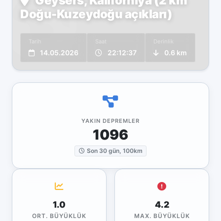
Geysers, Kaliforniya (2 km
Doğu-Kuzeydoğu açıkları)
Tarih
Saat
Derinlik
14.05.2026
22:12:37
0.6 km
YAKIN DEPREMLER
1096
Son 30 gün, 100km
1.0
4.2
ORT. BÜYÜKLÜK
MAX. BÜYÜKLÜK