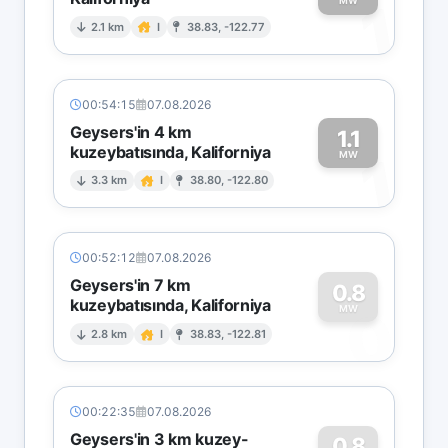
1
MW
2.1 km
I
38.83, -122.77
00:54:15
07.08.2026
Geysers'in 4 km
1.1
kuzeybatısında, Kaliforniya
1
MW
3.3 km
I
38.80, -122.80
00:52:12
07.08.2026
Geysers'in 7 km
0.8
kuzeybatısında, Kaliforniya
0
MW
2.8 km
I
38.83, -122.81
00:22:35
07.08.2026
Geysers'in 3 km kuzey-
0.8