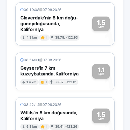
09:19:08
07.08.2026
Cloverdale'nin 8 km doğu-
1.5
güneydoğusunda,
MW
Kaliforniya
1
4.3 km
I
38.78, -122.93
08:54:01
07.08.2026
Geysers'in 7 km
1.1
kuzeybatısında, Kaliforniya
1
MW
1.4 km
I
38.82, -122.81
08:42:14
07.08.2026
Willits'in 8 km doğusunda,
1.5
Kaliforniya
1
MW
6.8 km
I
39.41, -123.26