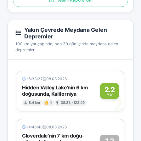
Yakın Çevrede Meydana Gelen
Depremler
100 km yarıçapında, son 30 gün içinde meydana gelen
depremler
16:33:27
08.08.2026
Hidden Valley Lake'nin 6 km
2.2
doğusunda, Kaliforniya
2
MW
8.4 km
II
38.81, -122.49
14:48:48
08.08.2026
Cloverdale'nin 7 km doğu-
1.2