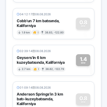
04:12:17
08.08.2026
Cobb'un 7 km batısında,
0.8
Kaliforniya
0
MW
1.9 km
I
38.83, -122.80
02:39:14
08.08.2026
Geysers'in 6 km
1.4
kuzeybatısında, Kaliforniya
1
MW
2.7 km
I
38.82, -122.79
01:09:14
08.08.2026
Anderson Springs'in 3 km
0.8
batı-kuzeybatısında,
MW
Kaliforniya