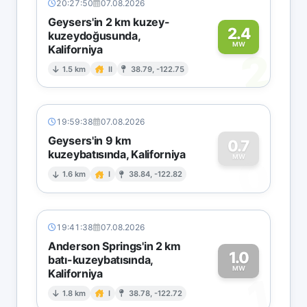
20:27:50
07.08.2026
Geysers'in 2 km kuzey-
2.4
kuzeydoğusunda,
MW
Kaliforniya
2
1.5 km
II
38.79, -122.75
19:59:38
07.08.2026
Geysers'in 9 km
0.7
kuzeybatısında, Kaliforniya
0
MW
1.6 km
I
38.84, -122.82
19:41:38
07.08.2026
Anderson Springs'in 2 km
1.0
batı-kuzeybatısında,
MW
Kaliforniya
1
1.8 km
I
38.78, -122.72