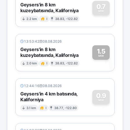
Geysers'in 8 km
0.7
kuzeybatısında, Kaliforniya
0
MW
2.2 km
I
38.83, -122.82
13:53:42
08.08.2026
Geysers'in 8 km
1.5
kuzeybatısında, Kaliforniya
1
MW
2.0 km
I
38.83, -122.82
12:44:16
08.08.2026
Geysers'in 4 km batısında,
0.9
Kaliforniya
0
MW
3.1 km
I
38.77, -122.80