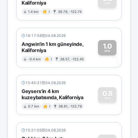
Kaliforniya
0
MW
1.4 km
I
38.78, -122.74
18:17:58
04.08.2026
Angwin'in 1 km güneyinde,
1.0
Kaliforniya
1
MW
-0.4 km
I
38.57, -122.45
15:45:31
04.08.2026
Geysers'in 4 km
0.8
kuzeybatısında, Kaliforniya
0
MW
0.7 km
I
38.81, -122.78
15:21:05
04.08.2026