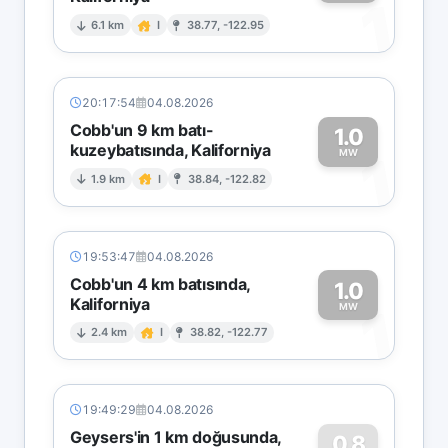
1
6.1 km
I
38.77, -122.95
20:17:54
04.08.2026
Cobb'un 9 km batı-
1.0
kuzeybatısında, Kaliforniya
1
MW
1.9 km
I
38.84, -122.82
19:53:47
04.08.2026
Cobb'un 4 km batısında,
1.0
Kaliforniya
1
MW
2.4 km
I
38.82, -122.77
19:49:29
04.08.2026
Geysers'in 1 km doğusunda,
0.8