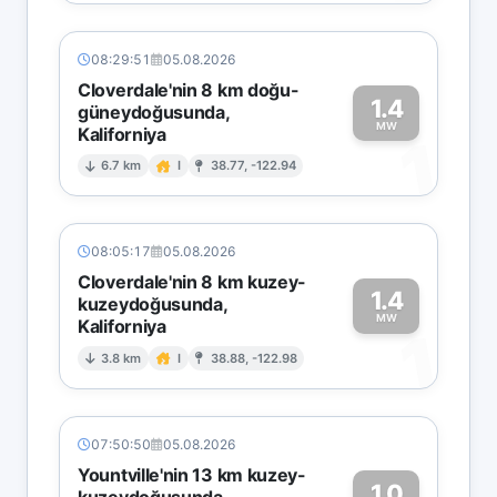
08:29:51
05.08.2026
Cloverdale'nin 8 km doğu-
1.4
güneydoğusunda,
MW
Kaliforniya
1
6.7 km
I
38.77, -122.94
08:05:17
05.08.2026
Cloverdale'nin 8 km kuzey-
1.4
kuzeydoğusunda,
MW
Kaliforniya
1
3.8 km
I
38.88, -122.98
07:50:50
05.08.2026
Yountville'nin 13 km kuzey-
1.0
kuzeydoğusunda,