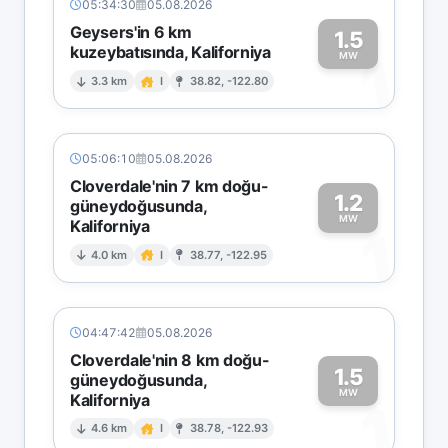
05:34:30
05.08.2026
Geysers'in 6 km
1.5
kuzeybatısında, Kaliforniya
1
MW
3.3 km
I
38.82, -122.80
05:06:10
05.08.2026
Cloverdale'nin 7 km doğu-
1.2
güneydoğusunda,
MW
Kaliforniya
1
4.0 km
I
38.77, -122.95
04:47:42
05.08.2026
Cloverdale'nin 8 km doğu-
1.5
güneydoğusunda,
MW
Kaliforniya
1
4.6 km
I
38.78, -122.93