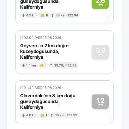
2.6
güneydoğusunda,
MW
Kaliforniya
2
4.3 km
II
38.79, -122.94
02:00:04
05.08.2026
Geysers'in 2 km doğu-
0.8
kuzeydoğusunda,
MW
Kaliforniya
0
1.4 km
I
38.79, -122.73
01:49:35
05.08.2026
Cloverdale'nin 8 km doğu-
1.2
güneydoğusunda,
MW
Kaliforniya
1
4.8 km
I
38.78, -122.93