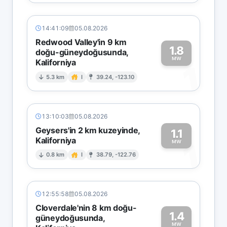
14:41:09
05.08.2026
Redwood Valley'in 9 km
1.8
doğu-güneydoğusunda,
MW
Kaliforniya
1
5.3 km
I
39.24, -123.10
13:10:03
05.08.2026
Geysers'in 2 km kuzeyinde,
1.1
Kaliforniya
1
MW
0.8 km
I
38.79, -122.76
12:55:58
05.08.2026
Cloverdale'nin 8 km doğu-
1.4
güneydoğusunda,
MW