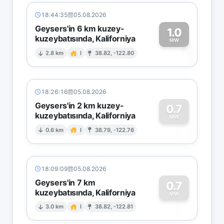
18:44:35
05.08.2026
Geysers'in 6 km kuzey-
1.0
kuzeybatısında, Kaliforniya
1
MW
2.8 km
I
38.82, -122.80
18:26:16
05.08.2026
Geysers'in 2 km kuzey-
0.7
kuzeybatısında, Kaliforniya
0
MW
0.6 km
I
38.79, -122.76
18:09:09
05.08.2026
Geysers'in 7 km
0.7
kuzeybatısında, Kaliforniya
0
MW
3.0 km
I
38.82, -122.81