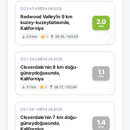
23:43:40
04.08.2026
Redwood Valley'in 9 km
2.0
kuzey-kuzeybatısında,
MW
Kaliforniya
2
5.3 km
I
39.35, -123.23
21:39:33
04.08.2026
Cloverdale'nin 8 km doğu-
1.1
güneydoğusunda,
MW
Kaliforniya
1
5.1 km
I
38.77, -122.94
21:06:14
04.08.2026
Cloverdale'nin 7 km doğu-
1.4
güneydoğusunda,
MW
Kaliforniya