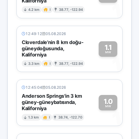
Kaliforniya
1
4.2 km
I
38.77, -122.94
12:49:12
05.08.2026
Cloverdale'nin 8 km doğu-
1.1
güneydoğusunda,
MW
Kaliforniya
1
3.3 km
I
38.77, -122.94
12:45:04
05.08.2026
Anderson Springs'in 3 km
1.0
güney-güneybatısında,
MW
Kaliforniya
1
1.3 km
I
38.74, -122.70