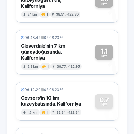
MW
Kaliforniya
1
5.1 km
I
38.51, -122.30
06:48:49
05.08.2026
Cloverdale'nin 7 km
1.1
güneydoğusunda,
MW
Kaliforniya
1
5.3 km
I
38.77, -122.95
06:12:20
05.08.2026
Geysers'in 10 km
0.7
kuzeybatısında, Kaliforniya
0
MW
1.7 km
I
38.84, -122.84