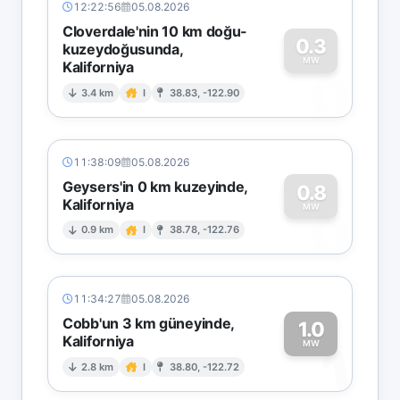
12:22:56
05.08.2026
Cloverdale'nin 10 km doğu-
0.3
kuzeydoğusunda,
MW
Kaliforniya
0
3.4 km
I
38.83, -122.90
11:38:09
05.08.2026
Geysers'in 0 km kuzeyinde,
0.8
Kaliforniya
0
MW
0.9 km
I
38.78, -122.76
11:34:27
05.08.2026
Cobb'un 3 km güneyinde,
1.0
Kaliforniya
1
MW
2.8 km
I
38.80, -122.72