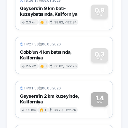
15:36:17
06.08.2026
Geysers'in 9 km batı-
0.9
kuzeybatısında, Kaliforniya
0
MW
2.3 km
I
38.82, -122.84
14:27:38
06.08.2026
Cobb'un 4 km batısında,
0.3
Kaliforniya
0
MW
2.5 km
I
38.82, -122.76
14:01:58
06.08.2026
Geysers'in 2 km kuzeyinde,
1.4
Kaliforniya
1
MW
1.9 km
I
38.79, -122.76