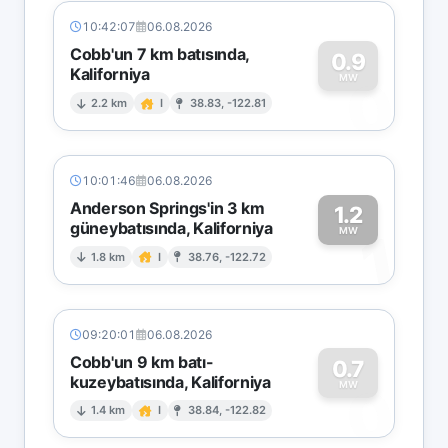
10:42:07
06.08.2026
Cobb'un 7 km batısında,
0.9
Kaliforniya
0
MW
2.2 km
I
38.83, -122.81
10:01:46
06.08.2026
Anderson Springs'in 3 km
1.2
güneybatısında, Kaliforniya
1
MW
1.8 km
I
38.76, -122.72
09:20:01
06.08.2026
Cobb'un 9 km batı-
0.7
kuzeybatısında, Kaliforniya
0
MW
1.4 km
I
38.84, -122.82