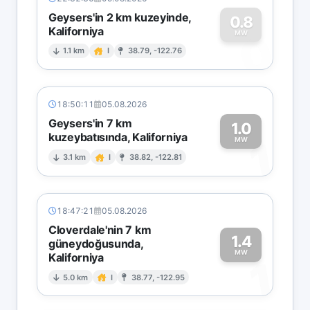
Geysers'in 2 km kuzeyinde,
0.8
Kaliforniya
0
MW
1.1 km
I
38.79, -122.76
18:50:11
05.08.2026
Geysers'in 7 km
1.0
kuzeybatısında, Kaliforniya
1
MW
3.1 km
I
38.82, -122.81
18:47:21
05.08.2026
Cloverdale'nin 7 km
1.4
güneydoğusunda,
MW
Kaliforniya
1
5.0 km
I
38.77, -122.95