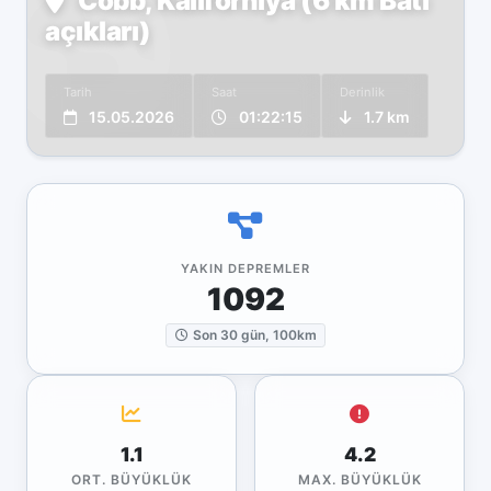
Cobb, Kaliforniya (6 km Batı
açıkları)
Tarih
Saat
Derinlik
15.05.2026
01:22:15
1.7 km
YAKIN DEPREMLER
1092
Son 30 gün, 100km
1.1
4.2
ORT. BÜYÜKLÜK
MAX. BÜYÜKLÜK