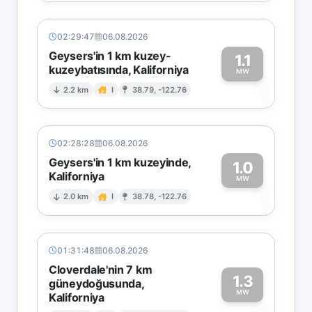
02:29:47
06.08.2026
Geysers'in 1 km kuzey-
1.1
kuzeybatısında, Kaliforniya
1
MW
2.2 km
I
38.79, -122.76
02:28:28
06.08.2026
Geysers'in 1 km kuzeyinde,
1.0
Kaliforniya
1
MW
2.0 km
I
38.78, -122.76
01:31:48
06.08.2026
Cloverdale'nin 7 km
1.3
güneydoğusunda,
MW
Kaliforniya