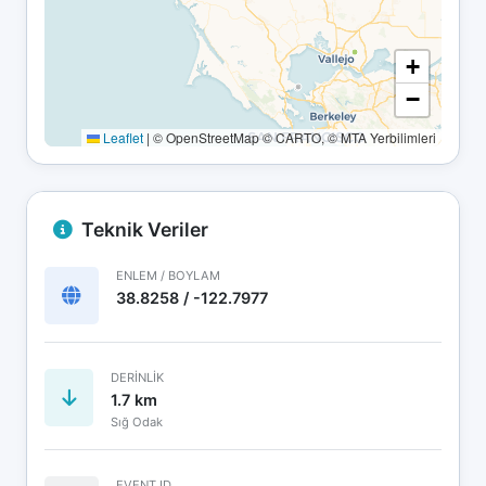
+
−
Leaflet
|
© OpenStreetMap © CARTO, © MTA Yerbilimleri
Teknik Veriler
ENLEM / BOYLAM
38.8258 / -122.7977
DERINLIK
1.7 km
Sığ Odak
EVENT ID