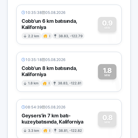
10:35:38
05.08.2026
Cobb'un 6 km batısında,
0.9
Kaliforniya
0
MW
2.2 km
I
38.83, -122.79
10:35:18
05.08.2026
Cobb'un 8 km batısında,
1.8
Kaliforniya
1
MW
1.8 km
I
38.83, -122.81
08:54:39
05.08.2026
Geysers'in 7 km batı-
0.8
kuzeybatısında, Kaliforniya
0
MW
3.3 km
I
38.81, -122.82