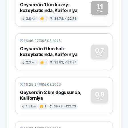
Geysers'in 1 km kuzey-
1.1
kuzeybatısında, Kaliforniya
1
MW
3.8 km
I
38.78, -122.76
16:46:27
06.08.2026
Geysers'in 9 km batı-
0.7
kuzeybatısında, Kaliforniya
0
MW
2.3 km
I
38.82, -122.84
16:25:24
06.08.2026
Geysers'in 2 km doğusunda,
0.8
Kaliforniya
0
MW
1.5 km
I
38.78, -122.73