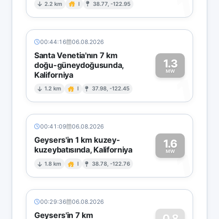
1
2.2 km
I
38.77, -122.95
00:44:16
06.08.2026
Santa Venetia'nın 7 km
1.3
doğu-güneydoğusunda,
MW
Kaliforniya
1
1.2 km
I
37.98, -122.45
00:41:09
06.08.2026
Geysers'in 1 km kuzey-
1.6
kuzeybatısında, Kaliforniya
1
MW
1.8 km
I
38.78, -122.76
00:29:36
06.08.2026
Geysers'in 7 km
0.8