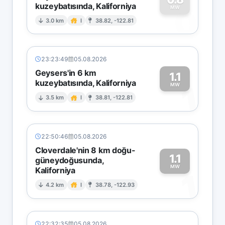
kuzeybatısında, Kaliforniya
0
MW
3.0 km
I
38.82, -122.81
23:23:49
05.08.2026
Geysers'in 6 km
1.1
kuzeybatısında, Kaliforniya
1
MW
3.5 km
I
38.81, -122.81
22:50:46
05.08.2026
Cloverdale'nin 8 km doğu-
1.1
güneydoğusunda,
MW
Kaliforniya
1
4.2 km
I
38.78, -122.93
22:32:35
05.08.2026