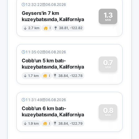
12:32:22
06.08.2026
Geysers'in 7 km
1.3
kuzeybatısında, Kaliforniya
1
MW
2.7 km
I
38.81, -122.82
11:35:02
06.08.2026
Cobb'un 5 km batı-
0.7
kuzeybatısında, Kaliforniya
0
MW
1.7 km
I
38.84, -122.78
11:31:49
06.08.2026
Cobb'un 6 km batı-
0.8
kuzeybatısında, Kaliforniya
0
MW
1.9 km
I
38.84, -122.79