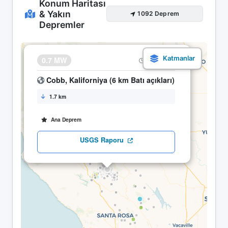
Konum Haritası
& Yakın
1092 Deprem
Depremler
×
0.7 MW
15.05 01:22
Cobb, Kaliforniya (6 km Batı açıkları)
1.7 km
Ana Deprem
USGS Raporu