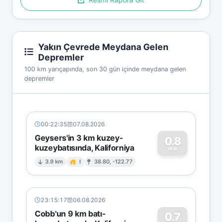
Yakın Çevrede Meydana Gelen
Depremler
100 km yarıçapında, son 30 gün içinde meydana gelen
depremler
00:22:35
07.08.2026
Geysers'in 3 km kuzey-
0.8
kuzeybatısında, Kaliforniya
0
MW
3.9 km
I
38.80, -122.77
23:15:17
06.08.2026
Cobb'un 9 km batı-
0.7