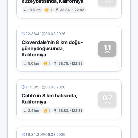
kuzeybatısında, Kaliforniya
0
MW
-0.5 km
I
38.84, -122.82
22:38:41
06.08.2026
Cloverdale'nin 8 km doğu-
1.1
güneydoğusunda,
MW
Kaliforniya
1
5.0 km
I
38.78, -122.93
21:38:51
06.08.2026
Cobb'un 8 km batısında,
0.7
Kaliforniya
0
MW
2.4 km
I
38.83, -122.81
19:31:30
06.08.2026