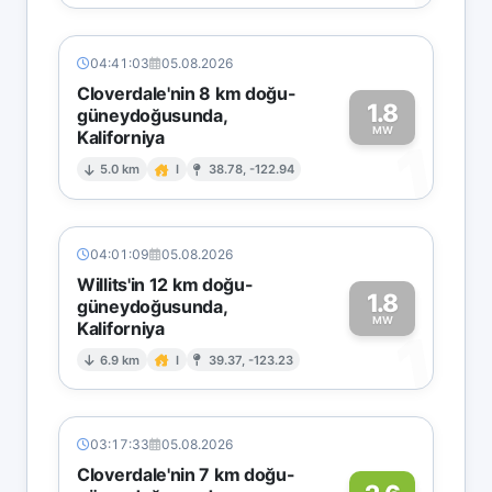
04:41:03
05.08.2026
Cloverdale'nin 8 km doğu-
1.8
güneydoğusunda,
MW
Kaliforniya
1
5.0 km
I
38.78, -122.94
04:01:09
05.08.2026
Willits'in 12 km doğu-
1.8
güneydoğusunda,
MW
Kaliforniya
1
6.9 km
I
39.37, -123.23
03:17:33
05.08.2026
Cloverdale'nin 7 km doğu-