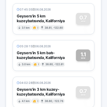
07:45:35
06.08.2026
Geysers'in 5 km
0.7
kuzeybatısında, Kaliforniya
0
MW
3.1 km
I
38.81, -122.80
05:28:15
06.08.2026
Geysers'in 5 km batı-
1.1
kuzeybatısında, Kaliforniya
1
MW
3.0 km
I
38.80, -122.81
04:02:28
06.08.2026
Geysers'in 3 km kuzey-
0.7
kuzeybatısında, Kaliforniya
0
MW
4.1 km
I
38.80, -122.76