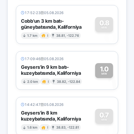
17:52:23
05.08.2026
Cobb'un 3 km batı-
0.8
güneybatısında, Kaliforniya
0
MW
1.7 km
I
38.81, -122.76
17:09:46
05.08.2026
Geysers'in 9 km batı-
1.0
kuzeybatısında, Kaliforniya
1
MW
2.0 km
I
38.82, -122.84
14:42:47
05.08.2026
Geysers'in 8 km
0.7
kuzeybatısında, Kaliforniya
0
MW
1.6 km
I
38.83, -122.81